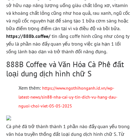
sở hữu nạp năng lượng uống giàu chất lỏng xơ, vitamin
và khoáng chất lỏng cũng như hoa quả, rau xanh, ngũ cốc
và ngũ cốc nguyên hạt để sáng tạo 1 bữa cơm sáng hoặc
bữa điểm trọng điểm cân tại vì và điều độ và bồi bửa.
https://888b.coffee/
tin rằng coffe hình cũng như công ty
yếu là phần nào đấy quan yếu trong việc gia hạn 1 lối
sống lành bạo dạn và trở thành đổi năng đụng.
888B Coffee và Văn Hóa Cà Phê đất
loại dung dịch hình chữ S
Xem thêm:
https://www.ngothihonganh.id.vn/wp-
latest-news/sin88-nha-cai-uy-tin-dich-vu-hang-dau-
nguoi-choi-viet-05-05-2025
Cà phê đã trở thành thành 1 phần nào đấy quan yếu trong
văn hóa truyền thống đất loại dung dịch hình chữ S. Từ