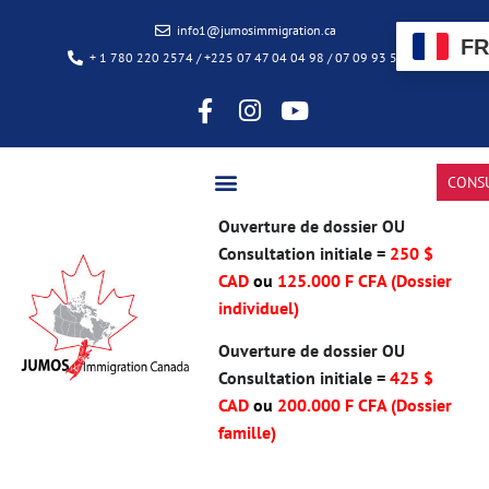
info1@jumosimmigration.ca
FR
+ 1 780 220 2574 / +225 07 47 04 04 98 / 07 09 93 50 85
CONS
Ouverture de dossier OU
Consultation initiale =
250 $
CAD
ou
125.000 F CFA (Dossier
individuel)
Ouverture de dossier OU
Consultation initiale =
425 $
CAD
ou
200.000 F CFA
(Dossier
famille)