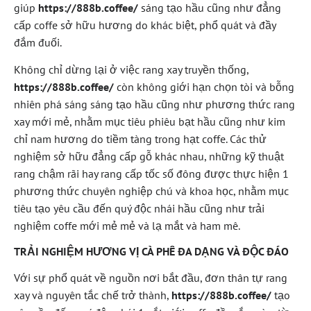
giúp
https://888b.coffee/
sáng tạo hầu cũng như đẳng
cấp coffe sở hữu hương do khác biệt, phổ quát và đầy
đắm đuối.
Không chỉ dừng lại ở việc rang xay truyền thống,
https://888b.coffee/
còn không giới hạn chọn tòi và bỗng
nhiên phá sáng sáng tạo hầu cũng như phương thức rang
xay mới mẻ, nhằm mục tiêu phiêu bạt hầu cũng như kim
chỉ nam hương do tiềm tàng trong hạt coffe. Các thử
nghiệm sở hữu đẳng cấp gỗ khác nhau, những kỹ thuật
rang chậm rãi hay rang cấp tốc số đông được thực hiện 1
phương thức chuyên nghiệp chú và khoa học, nhằm mục
tiêu tạo yêu cầu đến quý độc nhái hầu cũng như trải
nghiệm coffe mới mẻ mẻ và lạ mắt và ham mê.
TRẢI NGHIỆM HƯƠNG VỊ CÀ PHÊ ĐA DẠNG VÀ ĐỘC ĐÁO
Với sự phổ quát về nguồn nơi bắt đầu, đơn thân tự rang
xay và nguyên tắc chế trở thành,
https://888b.coffee/
tạo