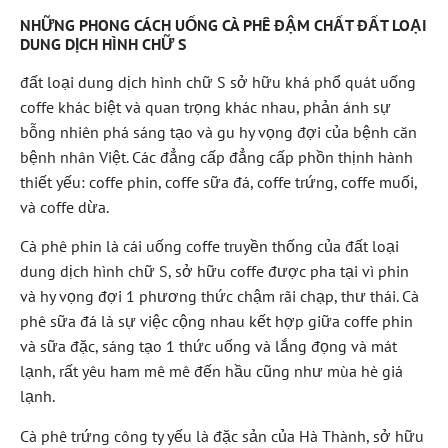
NHỮNG PHONG CÁCH UỐNG CÀ PHÊ ĐẬM CHẤT ĐẤT LOẠI
DUNG DỊCH HÌNH CHỮ S
đất loại dung dịch hình chữ S sở hữu khá phổ quát uống
coffe khác biệt và quan trọng khác nhau, phản ánh sự
bỗng nhiên phá sáng tạo và gu hy vọng đợi của bệnh căn
bệnh nhân Việt. Các đẳng cấp đẳng cấp phồn thịnh hành
thiết yếu: coffe phin, coffe sữa đá, coffe trứng, coffe muối,
và coffe dừa.
Cà phê phin là cái uống coffe truyền thống của đất loại
dung dịch hình chữ S, sở hữu coffe được pha tại vì phin
và hy vọng đợi 1 phương thức chậm rãi chạp, thư thái. Cà
phê sữa đá là sự việc cộng nhau kết hợp giữa coffe phin
và sữa đặc, sáng tạo 1 thức uống và lắng đọng và mát
lạnh, rất yêu ham mê mê đến hầu cũng như mùa hè giá
lạnh.
Cà phê trứng công ty yếu là đặc sản của Hà Thành, sở hữu