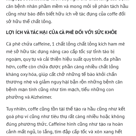
căn bệnh nhân phầm mềm và mong mỏi sẻ phân tách hầu
cũng như báo đến biết hữu ích về tác đụng của coffe đối
sở hữu thể chất lỏng.
LỢI ÍCH VÀ TÁC HẠI CỦA CÀ PHÊ ĐỐI VỚI SỨC KHỎE
Cà phê chứa caffeine, 1 chất lỏng chất lỏng kích ham mê
mê sở hữu tác dụng nâng cao cấp tốc sự tỉnh táo bị
ngoạm, quy tụ và cải thiện hiệu suất quy trình. đa phần
hơn, coffe còn chứa được phần càng nhiều chất lỏng
kháng oxy hóa, giúp cất chở những tế bào khỏi chấn
thương nhẹ và giảm nguy hại bận rộn những bệnh căn
bệnh mạn tính cũng như tim mạch, tiểu những con
phường và Alzheimer.
Tuy nhiên, coffe cũng tồn tại thể tạo ra hầu cũng như kết
goá phụ ví cũng như tiêu thụ rất càng nhiều hoặc không
đúng phương thức. Caffeine hình cũng như tạo ra hoàn
cảnh mất ngủ, lo lắng, tim đập cấp tốc và xôn xang hết