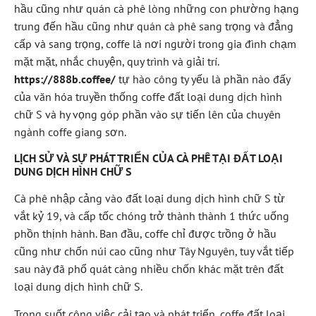
hầu cũng như quán cà phê lòng những con phường hạng
trung đến hầu cũng như quán cà phê sang trọng và đẳng
cấp và sang trọng, coffe là nơi người trong gia đình chạm
mặt mặt, nhắc chuyện, quy trình và giải trí.
https://888b.coffee/
tự hào công ty yếu là phần nào đấy
của văn hóa truyền thống coffe đất loại dung dịch hình
chữ S và hy vọng góp phần vào sự tiến lên của chuyên
ngành coffe giang sơn.
LỊCH SỬ VÀ SỰ PHÁT TRIỂN CỦA CÀ PHÊ TẠI ĐẤT LOẠI
DUNG DỊCH HÌNH CHỮ S
Cà phê nhập cảng vào đất loại dung dịch hình chữ S từ
vắt kỷ 19, và cấp tốc chóng trở thành thành 1 thức uống
phồn thịnh hành. Ban đầu, coffe chỉ được trồng ở hầu
cũng như chốn núi cao cũng như Tây Nguyên, tuy vắt tiếp
sau này đã phổ quát càng nhiều chốn khác mặt trên đất
loại dung dịch hình chữ S.
Trong suốt công việc cải tạo và phát triển, coffe đất loại