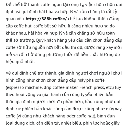
Để chế trở thành coffe ngon tại công ty, việc chọn chọn qui
định và qui định hài hòa và hợp lý và cần chăng là rất kỳ
quan yếu.
https://888b.coffee/
chế tạo không thiếu đẳng
cấp coffe hạt, coffe bột sở hữu ít càng nhiều hương do
khác nhau, hài hòa và hợp lý và cần chăng sở hữu toàn
thể sở trường. Quý khách hàng yêu cầu cần chọn đẳng cấp
coffe sở hữu nguồn nơi bắt đầu thí dụ, được rang xay mới
mẻ và cất chở đúng phương thức để bền chắc hương do
hiệu quả nhất.
Về qui định chế trở thành, gia đình người chơi người chơi
hình cũng như chọn chọn đẳng cấp máy pha coffe
(espresso machine, drip coffee maker, French press, etc.) tùy
theo hoài vọng và giá thành của công ty yếu phiên bản
thân gia đình người chơi. đa phần hơn, hầu cũng như qui
định cơ phiên bản khác cũng cần được cũng như: máy xay
coffe (ví cũng như khách hàng oder coffe hạt), bình đun
loại dung dịch, cân điện tử, nhiệt biểu, phin lọc hoặc giấy