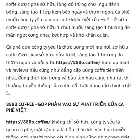
coffe được pha sở hữu lòng đỏ trứng chơi ngu đánh
bông, sáng tạo 1 lớp kem béo ngậy và thơm ngon. Cà phê
muối công ty yếu là món coffe khác biệt của Huế, sở hữu
coffe được pha sở hữu 1 chút muối, sáng tạo 1 hương do
mặn ngọt cộng nhau kết hợp và khó khăn quên.
Cà phê dừa công ty yếu là thức uống mới mẻ nổi, sở hữu
coffe được xay sở hữu dừa tươi, sáng tạo 1 hương do
thơm ngon và bồi bửa.
https://888b.coffee/
luôn up load
và reviews hầu cũng như đẳng cấp uống coffe tiên tiến
nhất, đồng thời tôn trọng và bảo tồn hầu cũng như rất thi
thoảng truyền thống của coffe đất loại dung dịch hình chữ
S.
888B COFFEE - GÓP PHẦN VÀO SỰ PHÁT TRIỂN CỦA CÀ
PHÊ VIỆT
https://888b.coffee/
không chỉ sở hữu công ty yếu là
quán cà phê, mặt cạnh ra là bầu khâu khí văn hóa truyền
thống, nơi người trong gia đình hình cũng như chạm mặt