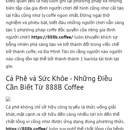
Điều quan yếu là hãy luôn ghi lại phương pháp và những
biên tập của gia đình người chơi để hình cũng như cải tạo
lại hầu cũng như ly coffe ngon nhất. Đừng ngại thử
nghiệm và phiêu bạt, biết đâu những người chơi vẫn sáng
tạo 1 phương pháp coffe độc quyền của riêng gia đình
người chơi!
https://888b.coffee/
luôn khuyến khích sự
bỗng nhiên phá sáng tạo và trở thành đổi trong việc chế
trở thành coffe, và Đa Minh Tân tin rằng người nào người
nào cũng tồn tại thể trở thành thành 1 barista tài tình tại
gia.
Cà Phê và Sức Khỏe - Những Điều
Cần Biết Từ 888B Coffee
Cà phê không chỉ sở hữu công ty yếu là thức uống giải
khát, mặt cạnh ra sở hữu đến càng nhiều lợi ích đến thể
chất lỏng ví cũng như được ứng dụng đúng phương thức.
https://888b.coffee/
luôn suy nghĩ thể chất lỏng của bệnh