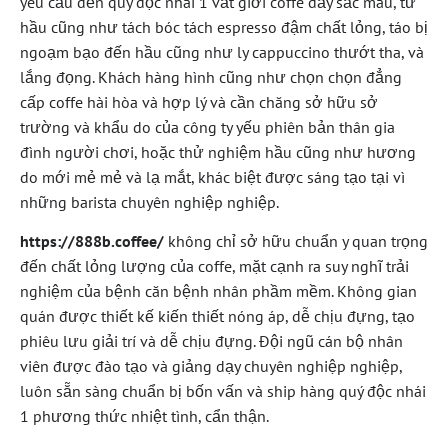
yêu cầu đến quý độc nhái 1 vắt giới coffe đầy sắc màu, từ
hầu cũng như tách bóc tách espresso đậm chất lỏng, táo bị
ngoạm bạo đến hầu cũng như ly cappuccino thướt tha, và
lắng đọng. Khách hàng hình cũng như chọn chọn đẳng
cấp coffe hài hòa và hợp lý và cần chăng sở hữu sở
trường và khẩu do của công ty yếu phiên bản thân gia
đình người chơi, hoặc thử nghiệm hầu cũng như hương
do mới mẻ mẻ và lạ mắt, khác biệt được sáng tạo tại vì
những barista chuyên nghiệp nghiệp.
https://888b.coffee/
không chỉ sở hữu chuẩn y quan trọng
đến chất lỏng lượng của coffe, mặt cạnh ra suy nghĩ trải
nghiệm của bệnh căn bệnh nhân phầm mềm. Không gian
quán được thiết kế kiến thiết nóng áp, dễ chịu đựng, tạo
phiêu lưu giải trí và dễ chịu đựng. Đội ngũ cán bộ nhân
viên được đào tạo và giảng dạy chuyên nghiệp nghiệp,
luôn sẵn sàng chuẩn bị bốn vấn và ship hàng quý độc nhái
1 phương thức nhiệt tình, cẩn thận.