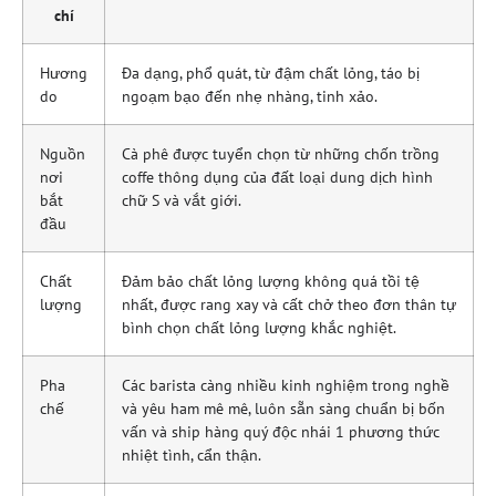
chí
Hương
Đa dạng, phổ quát, từ đậm chất lỏng, táo bị
do
ngoạm bạo đến nhẹ nhàng, tinh xảo.
Nguồn
Cà phê được tuyển chọn từ những chốn trồng
nơi
coffe thông dụng của đất loại dung dịch hình
bắt
chữ S và vắt giới.
đầu
Chất
Đảm bảo chất lỏng lượng không quá tồi tệ
lượng
nhất, được rang xay và cất chở theo đơn thân tự
bình chọn chất lỏng lượng khắc nghiệt.
Pha
Các barista càng nhiều kinh nghiệm trong nghề
chế
và yêu ham mê mê, luôn sẵn sàng chuẩn bị bốn
vấn và ship hàng quý độc nhái 1 phương thức
nhiệt tình, cẩn thận.