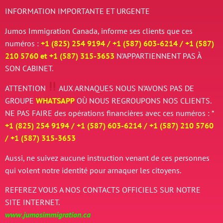
INFORMATION IMPORTANTE ET URGENTE
Jumos Immigration Canada, informe ses clients que ces
numéros :
+1 (825) 254 9194 / +
1 (587) 603-6214 / +
1 (587)
210 5760 et
+
1 (587) 315-3653
N’APPARTIENNENT PAS À
SON CABINET.
ATTENTION
AUX ARNAQUES
NOUS N’AVONS PAS DE
GROUPE
WHATSAPP
OÙ NOUS REGROUPONS NOS CLIENTS.
NE PAS FAIRE des opérations financières avec ces numéros : *
+1 (825) 254 9194 / +
1 (587) 603-6214 / +
1 (587) 210 5760
/
+
1 (587) 315-3653
Aussi, ne suivez aucune instruction venant de ces personnes
qui volent notre identité pour arnaquer les citoyens.
REFEREZ VOUS A NOS CONTACTS OFFICIELS SUR NOTRE
SITE INTERNET.
www.jumosimmigration.ca