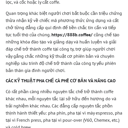
lọc, và cốc hoặc ly cất coffe.
Quan trọng khác biệt người chơi bắt buộc cần triệu chứng
thừa nhận kỹ về chiếc mã phương thức ứng dụng và cất
chở từng đẳng cấp qui định để bền chắc tin cẩn và tiếp
tục tuổi thọ của chúng.
https://888b.coffee/
cũng chế tạo
những khóa đào tạo và giảng dạy và huấn luyện và giải
đáp chế trở thành coffe tại công ty, trợ giúp người chơi
vậy gắng chắc những kỹ thuật cơ phiên bản và chuyên
nghiệp sâu trình độ chế trở thành của công ty yếu phiên
bản thân gia đình người chơi.
CÁC KỸ THUẬT PHA CHẾ CÀ PHÊ CƠ BẢN VÀ NÂNG CAO
Có rất phần càng nhiều nguyên tắc chế trở thành coffe
khác nhau, mỗi nguyên tắc lại sở hữu đến hương do và
trải nghiệm khác nhau. Các đẳng cấp nguyên tắc phồn
thịnh hành thiết yếu: pha phin, pha tại vì máy espresso, pha
tại vì French press, pha tại vì pour-over (V60, Chemex, etc.)
và cold brew.