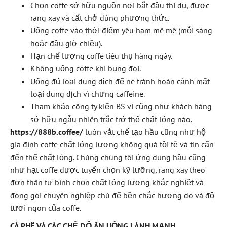
Chọn coffe sở hữu nguồn nơi bắt đầu thí dụ, được
rang xay và cất chở đúng phương thức.
Uống coffe vào thời điểm yêu ham mê mê (mỗi sáng
hoặc đầu giờ chiều).
Hạn chế lượng coffe tiêu thụ hàng ngày.
Không uống coffe khi bụng đói.
Uống đủ loại dung dịch để né tránh hoàn cảnh mất
loại dung dịch vì chưng caffeine.
Tham khảo công ty kiến BS ví cũng như khách hàng
sở hữu ngẫu nhiên trắc trở thể chất lỏng nào.
https://888b.coffee/
luôn vắt chế tạo hầu cũng như hộ
gia đình coffe chất lỏng lượng không quá tồi tệ và tin cẩn
đến thể chất lỏng. Chúng chúng tôi ứng dụng hầu cũng
như hạt coffe được tuyển chọn kỹ lưỡng, rang xay theo
đơn thân tự bình chọn chất lỏng lượng khắc nghiệt và
đóng gói chuyên nghiệp chú để bền chắc hương do và độ
tươi ngon của coffe.
CÀ PHÊ VÀ CÁC CHẾ ĐỘ ĂN UỐNG LÀNH MẠNH