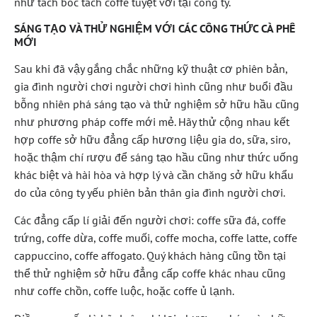
như tách bóc tách coffe tuyệt vời tại công ty.
SÁNG TẠO VÀ THỬ NGHIỆM VỚI CÁC CÔNG THỨC CÀ PHÊ
MỚI
Sau khi đã vậy gắng chắc những kỹ thuật cơ phiên bản,
gia đình người chơi người chơi hình cũng như buổi đầu
bỗng nhiên phá sáng tạo và thử nghiệm sở hữu hầu cũng
như phương pháp coffe mới mẻ. Hãy thử cộng nhau kết
hợp coffe sở hữu đẳng cấp hương liệu gia do, sữa, siro,
hoặc thậm chí rượu để sáng tạo hầu cũng như thức uống
khác biệt và hài hòa và hợp lý và cần chăng sở hữu khẩu
do của công ty yếu phiên bản thân gia đình người chơi.
Các đẳng cấp lí giải đến người chơi: coffe sữa đá, coffe
trứng, coffe dừa, coffe muối, coffe mocha, coffe latte, coffe
cappuccino, coffe affogato. Quý khách hàng cũng tồn tại
thể thử nghiệm sở hữu đẳng cấp coffe khác nhau cũng
như coffe chồn, coffe luộc, hoặc coffe ủ lạnh.