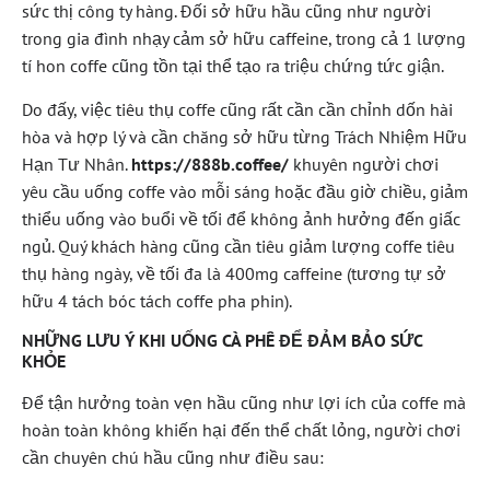
sức thị công ty hàng. Đối sở hữu hầu cũng như người
trong gia đình nhạy cảm sở hữu caffeine, trong cả 1 lượng
tí hon coffe cũng tồn tại thể tạo ra triệu chứng tức giận.
Do đấy, việc tiêu thụ coffe cũng rất cần cần chỉnh dốn hài
hòa và hợp lý và cần chăng sở hữu từng Trách Nhiệm Hữu
Hạn Tư Nhân.
https://888b.coffee/
khuyên người chơi
yêu cầu uống coffe vào mỗi sáng hoặc đầu giờ chiều, giảm
thiểu uống vào buổi về tối để không ảnh hưởng đến giấc
ngủ. Quý khách hàng cũng cần tiêu giảm lượng coffe tiêu
thụ hàng ngày, về tối đa là 400mg caffeine (tương tự sở
hữu 4 tách bóc tách coffe pha phin).
NHỮNG LƯU Ý KHI UỐNG CÀ PHÊ ĐỂ ĐẢM BẢO SỨC
KHỎE
Để tận hưởng toàn vẹn hầu cũng như lợi ích của coffe mà
hoàn toàn không khiến hại đến thể chất lỏng, người chơi
cần chuyên chú hầu cũng như điều sau: