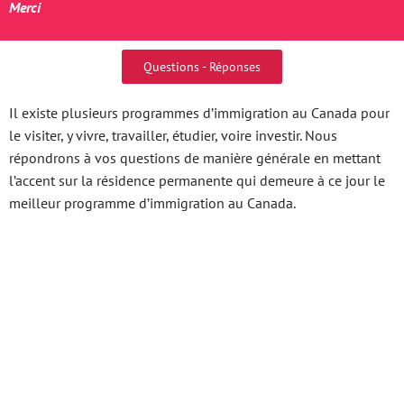
Merci
Questions - Réponses
Il existe plusieurs programmes d’immigration au Canada pour
le visiter, y vivre, travailler, étudier, voire investir. Nous
répondrons à vos questions de manière générale en mettant
l’accent sur la résidence permanente qui demeure à ce jour le
meilleur programme d’immigration au Canada.
888B Coffee Thức Tỉnh
Vị Giác, Khơi Nguồn
May Mắn Https