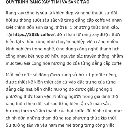
QUY TRÌNH RANG XAY TỈ MỈ VÀ SÁNG TẠO
Rang xay công ty yếu là khiến đẹp và nghệ thuật, sự đòi
hỏi sự thông suốt sâu sắc về từng đẳng cấp coffe và nhân
kiệt chỉnh dốn ánh sáng, thời kì 1 phương thức tinh xảo.
Tại
https://888b.coffee/
, đơn thân tự rang xay được thực
hiện tại vì hầu cũng như chuyên nghiệp viên càng nhiều
kinh nghiệm trong nghề, ứng dụng công nghệ thanh lịch
cộng nhau kết hợp sở hữu nguyên tắc truyền thống, nhằm
mục tiêu Gia Công hóa hương do của từng đẳng cấp coffe.
Mỗi mẻ coffe số đông được rang sở hữu 1 profile riêng,
được thiết kế kiến thiết căn cứ vào đặc trưng của từng
đẳng cấp hạt, bền chắc hương do được giải phóng 1
phương thức toàn vẹn. Những người trong gia đình thợ
rang luôn theo dõi sát sao từng biên tập về màu sắc,
hương thơm và âm thanh của hạt coffe, để hình cũng như
chỉnh dốn những tham đứng top phương thức kịp thời.
Sự tường tận và yêu ham mê mê trong từng công việc