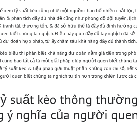
ể xem tỷ suất kèo cũng như một nguồnc ban bố nhiều chắt lọc, tr
ãn & phân tích đầy đủ nhà đề cũng như phong độ đội tuyển, lịch
K tranh tài, thương tổn, & đã sở hữu thể là đầy đủ định hướng 
uen biết chúng ta nghịch. Điều này giúp đầy đủ tay nghịch đã sở
ủ dự đoán hợp pháp, từ ấy chăm sâu khả năng đầy đủ thành tích.
t kèo biểu thị phân biệt khả năng dự đoán nằm giá tiền trong phò
 cũng bao tất cả là một giải pháp giúp người quen biết chúng ta
 tỷ suất kèo & liệu pháp giải thuật phần Khủng con cái số, hết s
người quen biết chúng ta nghịch tự tin hơn trong chiến lược cá c
tỷ suất kèo thông thườn
 ý nghĩa của người quen