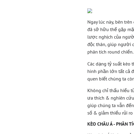
Ngay lúc này, bên trên
đã sở hữu thể gặp mặt
lược nghịch của người
độc thân, giúp người 
phân tích round chiến.
Các dạng tỷ suất kèo 
hình phần lớn tất cả 
quen biết chúng ta cò
Không chỉ thấu hiểu t
ưa thích & nghiên cứu 
giúp chúng ta vẫn đến
số & giảm thiểu rủi ro
KÈO CHÂU Á - PHÂN 