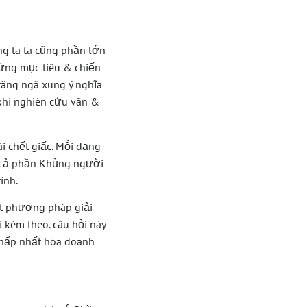
ng ta ta cũng phần lớn
từng mục tiêu & chiến
tăng ngã xung ý nghĩa
 khi nghiên cứu vãn &
i chết giấc. Mỗi dạng
t cả phần Khủng người
ính.
ết phương pháp giải
 kèm theo. câu hỏi này
thấp nhất hóa doanh