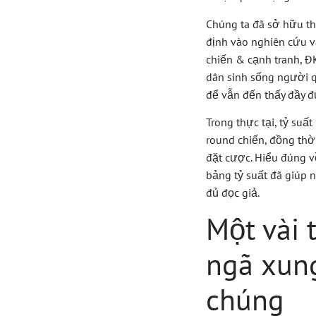
Chúng ta đã sở hữu th
định vào nghiên cứu v
chiến & cạnh tranh, Đ
dân sinh sống người q
để vẫn đến thấy đầy đ
Trong thực tại, tỷ suấ
round chiến, đồng thời
đặt cược. Hiểu đúng về
bảng tỷ suất đã giúp 
đủ đọc giả.
Một vài 
ngã xung
chúng