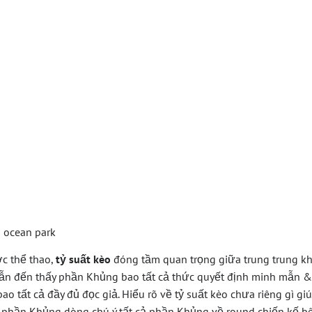
iệt Thự Vinhomes
 Park Bí Quyết D
 Xác Và Chiến Th
 Cá Cược Thể Tha
 ocean park
ợc thể thao,
tỷ suất kèo
đóng tầm quan trọng giữa trung trung k
vẫn đến thấy phần Khủng bao tất cả thức quyết định minh mẫn 
bao tất cả đầy đủ đọc giả. Hiểu rõ về tỷ suất kèo chưa riêng gì g
ả phần Khủng dòng chú ý tất cả phần Khủng về round chiến kế bê