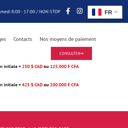
Samedi 8:00 - 17:00 / NON STOP
FR
ges
Contacts
Nos moyens de paiement
CONSULTER
 initiale =
250 $ CAD
ou
125.000 F CFA
 initiale =
425 $ CAD
ou
200.000 F CFA