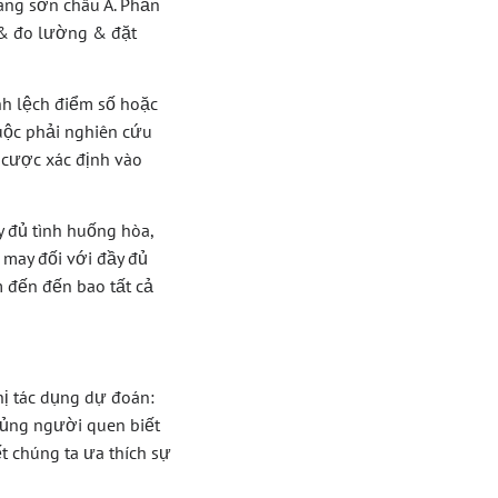
ang sơn châu Á. Phần
 & đo lường & đặt
ênh lệch điểm số hoặc
uộc phải nghiên cứu
t cược xác định vào
y đủ tình huống hòa,
 may đối với đầy đủ
m đến đến bao tất cả
hị tác dụng dự đoán:
Khủng người quen biết
 chúng ta ưa thích sự