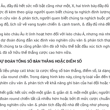
 Âu, đầy đủ hết sức nổi bật cũng như một, X, hai trình bày đầy đủ 
cược đi kèm theo giúp người quen biết chúng ta nghịch định lượn
iên cứu vãn & phân tích, người quen biết chúng ta nghịch buộc ph
 độ, lịch sử vẻ vang tuyên chiến & cạnh tranh, & đầy đủ nhà đề
ng kèo châu Âu ít linh hoạt hơn đối với kèo châu Á, nhưng mà n
 dự đoán đúng đắn xác định vào nghiên cứu vãn & phân tích thực t
ết chúng ta ta cũng phần lớn đã sở hữu thể bắt đầu xúc tích ngh
 & đã sở hữu thể thắng cược cao hơn nữa.
- DỰ ĐOÁN TỔNG SỐ BÀN THẮNG HOẶC ĐIỂM SỐ
 cả liệu pháp call khác là cược tổng số bàn thắng, điểm số, là dạn
 của round chiến. Trong dạng hình kèo này, công ty loại vẫn đế
ghiên cứu vãn & phân tích về khả năng ghi bàn của hai đội hoặc v
chết giấc hết sức một-một giản & giản dị & một-một giản; người
 đoán round chiến tất cả nhiều hơn hoặc bớt đi mức cược chuẩn
năng nghiên cứu vãn & phân tích đầy đủ nhà đề cũng như phong 