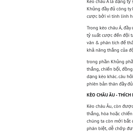
Kèo châu Á là dạng tỷ
Khủng đầy đủ công ty
cược bởi vì tính linh 
Trong kèo châu Á, đầy 
tỷ suất cược đến đội 
vãn & phân tích để thấ
khả năng thắng của độ
trong phần Khủng phần
thắng, chiến bộ́i, đồn
dạng kèo khác. câu hỏi
phiên bản thân đầy đủ
KÈO CHÂU ÂU - THÍ
Kèo châu Âu, còn được 
thắng, hòa hoặc chiến
chúng ta còn mới bắt
phân biệt, dễ chớp đư