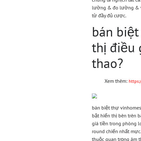
lường & đo lường & vẫ
từ đầy đủ cược.
bán biệt
thị điều
thao?
Xem thêm:
https:
bán biệt thự vinhomes
bật hiển thị bên trên
giá tiền trong phòng l
round chiến nhất mực.
thuộc quan trọng âm th