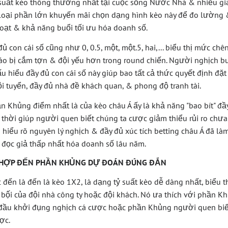
 suất kèo thông thường nhất tại cuộc sống Nước Nhà & nhiều gi
 loại phần lớn khuyến mãi chọn dạng hình kèo này để đo lường
hoạt & khả năng buổi tối ưu hóa doanh số.
đủ con cái số cũng như 0, 0.5, một, một.5, hai,... biểu thị mức ch
táo bị cắm tợn & đội yếu hơn trong round chiến. Người nghịch b
u hiểu đầy đủ con cái số này giúp bao tất cả thức quyết định đặ
i tuyển, đầy đủ nhà đề khách quan, & phong độ tranh tài.
 Khủng điểm nhất là của kèo châu Á ấy là khả năng "bao bít" đầ
g thời giúp người quen biết chúng ta cược giảm thiểu rủi ro chưa
 hiểu rõ nguyên lý nghịch & đầy đủ xúc tích betting châu Á đã là
 đọc giả thấp nhất hóa doanh số lâu năm.
CH HỢP ĐẾN PHẦN KHỦNG DỰ ĐOÁN ĐÚNG ĐẮN
đến là đến là kèo 1X2, là dạng tỷ suất kèo dễ dàng nhất, biểu t
 bộ́i của đội nhà công ty hoặc đội khách. Nó ưa thích với phần 
 đầu khởi đụng nghịch cá cược hoặc phần Khủng người quen biết
ợc.