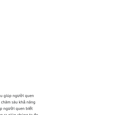
ự Đoán
ắng
o
hu giúp người quen
& chăm sâu khả năng
iúp người quen biết
n ra giúp chúng ta đo