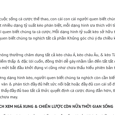
 cuộc sống cá cược thể thao, con cái con cái người quen biết chú
 nhiều dạng tỷ suất kèo phân biệt, mỗi dạng hình ưa thích với 
 quen biết chúng ta cá cược. Mỗi dạng hình tỷ suất kèo sở hữu 
quen biết chúng ta nghịch tất cả phần Khủng góc chú ý đa chiều
thông thường chăm dụng tất cả kèo châu Á, kèo châu Âu, & kèo Tà
điểm thấp & đặc lôi cuốn, đồng thời dễ gây nhầm lẫn đến tất tấ
n mới bắt đầu khởi đụng ví cũng như chưa thấu hiểu phiên bản t
ừng dạng hình kèo, người quen biết chúng ta nghịch còn cần bi
vãn & phân tích đầy đủ hết sức nổi bật hoặc đầy đủ con cái số đi
 thấy đầy đủ bao tất cả thức quyết định cá cược đúng đắn hơn, 
 chưa may.
TÍCH XEM NGÃ XUNG & CHIẾN LƯỢC CÒN NỮA THỜI GIAN SỐNG