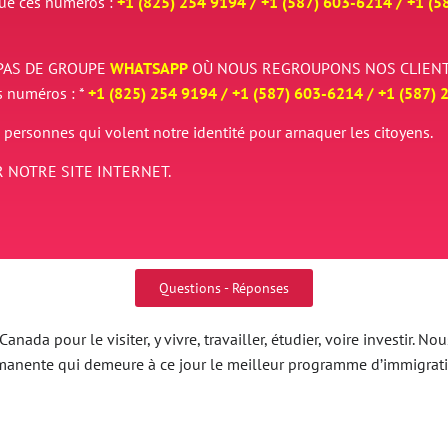
que ces numéros :
+1 (825) 254 9194 / +
1 (587) 603-6214 / +
1 (5
PAS DE GROUPE
WHATSAPP
OÙ NOUS REGROUPONS NOS CLIENT
s numéros : *
+1 (825) 254 9194 / +
1 (587) 603-6214 / +
1 (587) 
 personnes qui volent notre identité pour arnaquer les citoyens.
 NOTRE SITE INTERNET.
Questions - Réponses
nada pour le visiter, y vivre, travailler, étudier, voire investir.
ermanente qui demeure à ce jour le meilleur programme d’immigrat