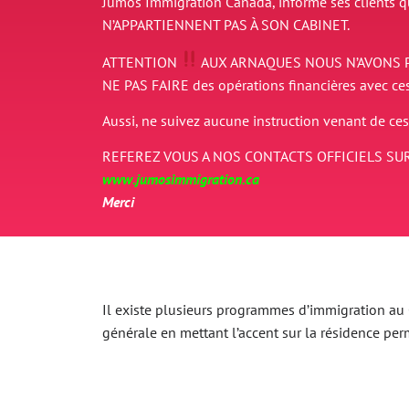
Jumos Immigration Canada, informe ses clients 
N’APPARTIENNENT PAS À SON CABINET.
ATTENTION
AUX ARNAQUES
NOUS N’AVONS 
NE PAS FAIRE des opérations financières avec ce
Aussi, ne suivez aucune instruction venant de ces
REFEREZ VOUS A NOS CONTACTS OFFICIELS SUR
www.jumosimmigration.ca
Merci
Il existe plusieurs programmes d’immigration au Ca
générale en mettant l’accent sur la résidence p