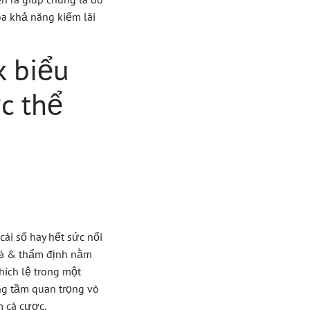
a khả năng kiếm lãi
k biểu
ợc thể
ái số hay hết sức nổi
giá & thẩm định nằm
hích lệ trong một
ng tầm quan trọng vô
m cá cược.