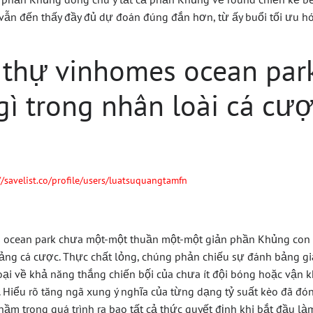
n đến thấy đầy đủ dự đoán đúng đắn hơn, từ ấy buổi tối ưu hó
 thự vinhomes ocean par
 gì trong nhân loài cá cư
//savelist.co/profile/users/luatsuquangtamfn
 ocean park chưa một-một thuần một-một giản phần Khủng con c
 bảng cá cược. Thực chất lỏng, chúng phản chiếu sự đánh bảng 
oại về khả năng thắng chiến bộ́i của chưa ít đội bóng hoặc vận k
 Hiểu rõ tăng ngã xung ý nghĩa của từng dạng tỷ suất kèo đã đó
ầm trong quá trình ra bao tất cả thức quyết định khi bắt đầu là