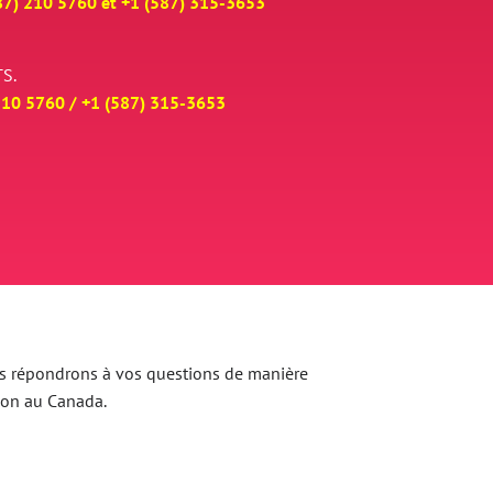
87) 210 5760 et
+
1 (587) 315-3653
S.
210 5760 /
+
1 (587) 315-3653
 Nous répondrons à vos questions de manière
ion au Canada.