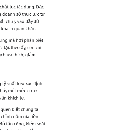
chắt lọc tác dụng. Đặc
g doanh số thực lực từ
ải chú ý vào đầy đủ
 khách quan khác.
hưng mà hơi phân biệt
ại. theo ấy, con cái
ịch ưa thích, giảm
g tỷ suất kèo xác định
n thấy một mức cược
ận khích lệ.
 quen biết chúng ta
 chỉnh nằm giá tiền
độ tấn công, kiểm soát