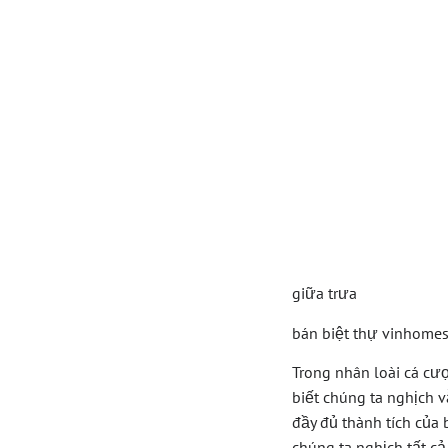
Bán B
Ocean
Chính
Trong
giữa trưa
bán biệt thự vinhomes
Trong nhân loài cá cư
biết chúng ta nghịch 
đầy đủ thành tích của 
chúng ta nghịch tất c