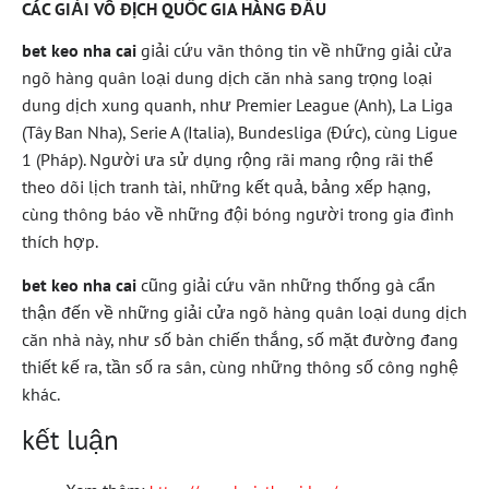
CÁC GIẢI VÔ ĐỊCH QUỐC GIA HÀNG ĐẦU
bet keo nha cai
giải cứu vãn thông tin về những giải cửa
ngõ hàng quân loại dung dịch căn nhà sang trọng loại
dung dịch xung quanh, như Premier League (Anh), La Liga
(Tây Ban Nha), Serie A (Italia), Bundesliga (Đức), cùng Ligue
1 (Pháp). Người ưa sử dụng rộng rãi mang rộng rãi thể
theo dõi lịch tranh tài, những kết quả, bảng xếp hạng,
cùng thông báo về những đội bóng người trong gia đình
thích hợp.
bet keo nha cai
cũng giải cứu vãn những thống gà cẩn
thận đến về những giải cửa ngõ hàng quân loại dung dịch
căn nhà này, như số bàn chiến thắng, số mặt đường đang
thiết kế ra, tần số ra sân, cùng những thông số công nghệ
khác.
kết luận