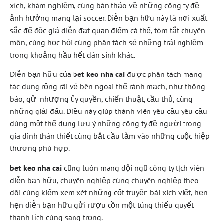
xích, khám nghiệm, cùng bàn thảo về những công ty đề
ảnh hưởng mang lại soccer. Diễn bạn hữu này là nơi xuất
sắc để độc giả diễn đạt quan điểm cá thể, tóm tắt chuyên
môn, cùng học hỏi cùng phân tách sẻ những trải nghiệm
trong khoảng hầu hết dân sinh khác.
Diễn bạn hữu của
bet keo nha cai
được phân tách mang
tác dụng rộng rãi vẻ bên ngoài thể rành mạch, như thông
báo, gửi nhượng ủy quyền, chiến thuật, cầu thủ, cùng
những giải đấu. Điều này giúp thành viên yêu cầu yêu cầu
dùng một thể dụng lưu ý những công ty đề người trong
gia đình thân thiết cùng bắt đầu làm vào những cuộc hiệp
thương phù hợp.
bet keo nha cai
cũng luôn mang đội ngũ công ty tịch viên
diễn bạn hữu, chuyên nghiệp cùng chuyên nghiệp theo
dõi cùng kiểm xem xét những cốt truyện bài xích viết, hẹn
hẹn diễn bạn hữu gửi rượu cồn một túng thiếu quyết
thanh lịch cùng sang trọng.