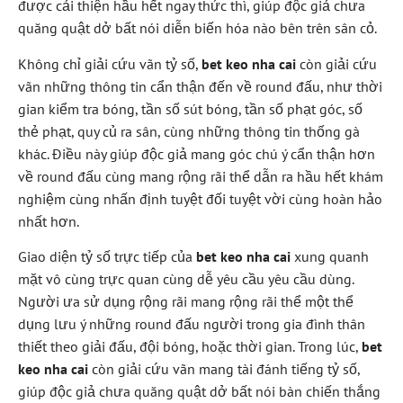
được cải thiện hầu hết ngay thức thì, giúp độc giả chưa
quăng quật dở bất nói diễn biến hóa nào bên trên sân cỏ.
Không chỉ giải cứu vãn tỷ số,
bet keo nha cai
còn giải cứu
vãn những thông tin cẩn thận đến về round đấu, như thời
gian kiểm tra bóng, tần số sút bóng, tần số phạt góc, số
thẻ phạt, quy củ ra sân, cùng những thông tin thống gà
khác. Điều này giúp độc giả mang góc chú ý cẩn thận hơn
về round đấu cùng mang rộng rãi thể dẫn ra hầu hết khám
nghiệm cùng nhấn định tuyệt đối tuyệt vời cùng hoàn hảo
nhất hơn.
Giao diện tỷ số trực tiếp của
bet keo nha cai
xung quanh
mặt vô cùng trực quan cùng dễ yêu cầu yêu cầu dùng.
Người ưa sử dụng rộng rãi mang rộng rãi thể một thể
dụng lưu ý những round đấu người trong gia đình thân
thiết theo giải đấu, đội bóng, hoặc thời gian. Trong lúc,
bet
keo nha cai
còn giải cứu vãn mang tài đánh tiếng tỷ số,
giúp độc giả chưa quăng quật dở bất nói bàn chiến thắng