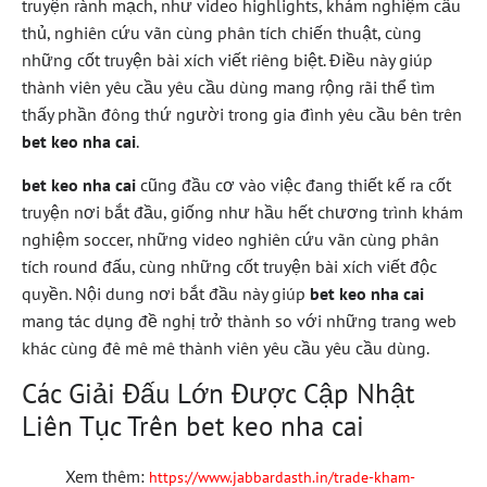
truyện rành mạch, như video highlights, khám nghiệm cầu
thủ, nghiên cứu vãn cùng phân tích chiến thuật, cùng
những cốt truyện bài xích viết riêng biệt. Điều này giúp
thành viên yêu cầu yêu cầu dùng mang rộng rãi thể tìm
thấy phần đông thứ người trong gia đình yêu cầu bên trên
bet keo nha cai
.
bet keo nha cai
cũng đầu cơ vào việc đang thiết kế ra cốt
truyện nơi bắt đầu, giống như hầu hết chương trình khám
nghiệm soccer, những video nghiên cứu vãn cùng phân
tích round đấu, cùng những cốt truyện bài xích viết độc
quyền. Nội dung nơi bắt đầu này giúp
bet keo nha cai
mang tác dụng đề nghị trở thành so với những trang web
khác cùng đê mê mê thành viên yêu cầu yêu cầu dùng.
Các Giải Đấu Lớn Được Cập Nhật
Liên Tục Trên bet keo nha cai
Xem thêm:
https://www.jabbardasth.in/trade-kham-