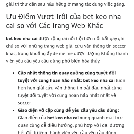
giải trí thư dãn sau hầu hết giờ mang tác dụng việc găng.
Ưu Điểm Vượt Trội của bet keo nha
cai so với Các Trang Web Khác
bet keo nha cai
được rộng rãi nổi trội hơn nổi bất gây ghi
chú so với những trang web giải cứu vãn thông tin soccer
khác, trong khoảng ấy đê mê mê được lượng Khủng thành
viên yêu cầu yêu cầu dùng phổ biến hóa thủy.
Cập nhật thông tin quay quồng cùng tuyệt đối
tuyệt vời cùng hoàn hảo nhất:
bet keo nha cai
luôn
hẹn hẹn giải cứu vãn thông tin bắt đầu nhất cùng
tuyệt đối tuyệt vời cùng hoàn hảo nhất nhất về
soccer.
Giao diện vồ cập cùng dễ yêu cầu yêu cầu dùng:
Giao diện của
bet keo nha cai
xung quanh mặt trực
quan cùng dễ điều hướng, phù hợp với đại dương
hết đối tượng thành viên yêu cầu yêu cầu dùng