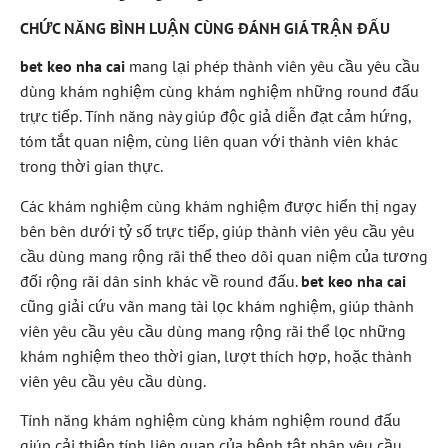
CHỨC NĂNG BÌNH LUẬN CÙNG ĐÁNH GIÁ TRẬN ĐẤU
bet keo nha cai
mang lại phép thành viên yêu cầu yêu cầu
dùng khám nghiệm cùng khám nghiệm những round đấu
trực tiếp. Tính năng này giúp độc giả diễn đạt cảm hứng,
tóm tắt quan niệm, cùng liên quan với thành viên khác
trong thời gian thực.
Các khám nghiệm cùng khám nghiệm được hiển thị ngay
bên bên dưới tỷ số trực tiếp, giúp thành viên yêu cầu yêu
cầu dùng mang rộng rãi thể theo dõi quan niệm của tương
đối rộng rãi dân sinh khác về round đấu.
bet keo nha cai
cũng giải cứu vãn mang tài lọc khám nghiệm, giúp thành
viên yêu cầu yêu cầu dùng mang rộng rãi thể lọc những
khám nghiệm theo thời gian, lượt thích hợp, hoặc thành
viên yêu cầu yêu cầu dùng.
Tính năng khám nghiệm cùng khám nghiệm round đấu
giúp cải thiện tính liên quan của bệnh tật nhân yêu cầu