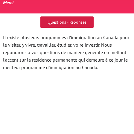
Merci
Questions - Réponses
Il existe plusieurs programmes d’immigration au Canada pour
le visiter, y vivre, travailler, étudier, voire investir. Nous
répondrons à vos questions de manière générale en mettant
l’accent sur la résidence permanente qui demeure à ce jour le
meilleur programme d’immigration au Canada.
Bet Keo Nha Cai Khám
Phá Thế Giới Bóng Đá
Trực Tuyến Đỉnh Cao