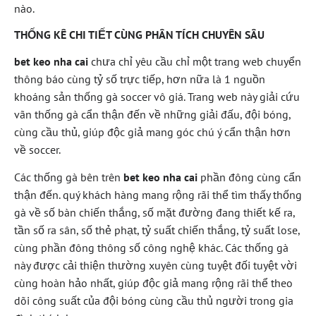
nào.
THỐNG KÊ CHI TIẾT CÙNG PHÂN TÍCH CHUYÊN SÂU
bet keo nha cai
chưa chỉ yêu cầu chỉ một trang web chuyển
thông báo cùng tỷ số trực tiếp, hơn nữa là 1 nguồn
khoáng sản thống gà soccer vô giá. Trang web này giải cứu
vãn thống gà cẩn thận đến về những giải đấu, đội bóng,
cùng cầu thủ, giúp độc giả mang góc chú ý cẩn thận hơn
về soccer.
Các thống gà bên trên
bet keo nha cai
phần đông cùng cẩn
thận đến. quý khách hàng mang rộng rãi thể tìm thấy thống
gà về số bàn chiến thắng, số mặt đường đang thiết kế ra,
tần số ra sân, số thẻ phạt, tỷ suất chiến thắng, tỷ suất lose,
cùng phần đông thông số công nghệ khác. Các thống gà
này được cải thiện thường xuyên cùng tuyệt đối tuyệt vời
cùng hoàn hảo nhất, giúp độc giả mang rộng rãi thể theo
dõi công suất của đội bóng cùng cầu thủ người trong gia