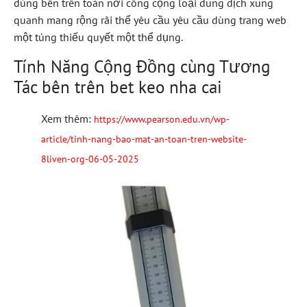
dùng bên trên toàn nơi công cộng loại dung dịch xung
quanh mang rộng rãi thể yêu cầu yêu cầu dùng trang web
một túng thiếu quyết một thể dụng.
Tính Năng Cộng Đồng cùng Tương
Tác bên trên bet keo nha cai
Xem thêm:
https://www.pearson.edu.vn/wp-
article/tinh-nang-bao-mat-an-toan-tren-website-
8liven-org-06-05-2025