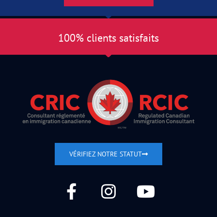
100% clients satisfaits
VÉRIFIEZ NOTRE STATUT