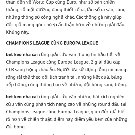
thận đến về World Cup cùng Euro, như số bàn chiến
thắng, số mặt đường đang thiết kế ra, tần số ra sân, cùng
những thông số công nghệ khác. Các thống gà này giúp
độc giả mang góc chú ý cẩn thận hơn về những giải đấu
Khủng này.
CHAMPIONS LEAGUE CÙNG EUROPA LEAGUE
bet keo nha cai
cũng giải cứu vãn thông tin hầu hết về
Champions League cùng Europa League, 2 giải đấu cấp
CLB sang trọng châu Âu. Người ưa sử dụng rộng rãi mang
rộng rãi thể theo dõi lịch tranh tài, những kết quả, bảng
xếp hạng, cùng thông báo về những đội bóng sang trọng.
bet keo nha cai
cũng giải cứu vãn những bài xích nghiên
cứu vãn cùng phân tích nâng cao về những round đấu tại
Champions League cùng Europa League, giúp độc giả biết
rõ hơn về chiến thuật, điểm hay, điểm yếu kém của những
đội bóng.