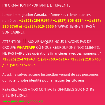
INFORMATION IMPORTANTE ET URGENTE
Jumos Immigration Canada, informe ses clients que ces
numéros :
+1 (825) 254 9194 / +
1 (587) 603-6214 / +
1 (587)
210 5760 et
+
1 (587) 315-3653
N’APPARTIENNENT PAS À
SON CABINET.
ATTENTION
AUX ARNAQUES
NOUS N’AVONS PAS DE
GROUPE
WHATSAPP
OÙ NOUS REGROUPONS NOS CLIENTS.
NE PAS FAIRE des opérations financières avec ces numéros : *
+1 (825) 254 9194 / +
1 (587) 603-6214 / +
1 (587) 210 5760
/
+
1 (587) 315-3653
Aussi, ne suivez aucune instruction venant de ces personnes
qui volent notre identité pour arnaquer les citoyens.
REFEREZ VOUS A NOS CONTACTS OFFICIELS SUR NOTRE
SITE INTERNET.
www.jumosimmigration.ca