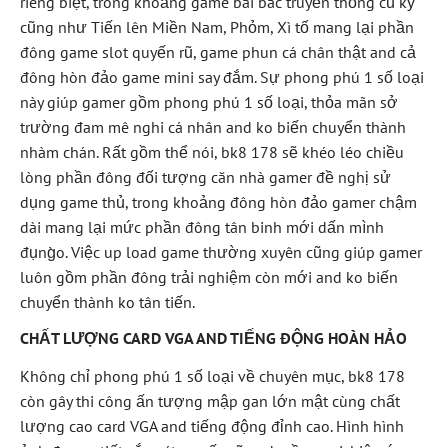
riêng biệt, trong khoảng game bài bác truyền thống cũ kỹ
cũng như Tiến lên Miền Nam, Phỏm, Xì tố mang lại phần
đông game slot quyến rũ, game phun cá chân thật and cả
đông hòn đảo game mini say đắm. Sự phong phú 1 số loại
này giúp gamer gồm phong phú 1 số loại, thỏa mãn sở
trường đam mê nghi cá nhân and ko biến chuyển thành
nhàm chán. Rất gồm thể nói, bk8 178 sẽ khéo léo chiều
lòng phần đông đối tượng căn nhà gamer đề nghị sử
dụng game thủ, trong khoảng đông hòn đảo gamer chậm
dài mang lại mức phần đông tân binh mới dấn mình
đụng̀o. Việc up load game thường xuyên cũng giúp gamer
luôn gồm phần đông trải nghiệm còn mới and ko biến
chuyển thành ko tân tiến.
CHẤT LƯỢNG CARD VGA AND TIẾNG ĐỘNG HOÀN HẢO
Không chỉ phong phú 1 số loại về chuyên mục, bk8 178
còn gây thi công ấn tượng mập gan lớn mật cùng chất
lượng cao card VGA and tiếng động đỉnh cao. Hình hình