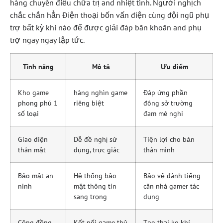
hàng chuyên điều chữa trị and nhiệt tình. Người nghịch
chắc chắn hẳn Điện thoại bốn vấn điện cùng đội ngũ phụ
trợ bất kỳ khi nào để được giải đáp băn khoăn and phụ
trợ ngay ngay lập tức.
Tính năng
Mô tả
Ưu điểm
Kho game
hàng nghìn game
Đáp ứng phần
phong phú 1
riêng biệt
đông sở trường
số loại
đam mê nghi
Giao diện
Dễ đề nghị sử
Tiện lợi cho bản
thân mật
dụng, trực giác
thân mình
Bảo mật an
Hệ thống bảo
Bảo vệ đánh tiếng
ninh
mật thông tin
căn nhà gamer tác
sang trọng
dụng
Cộng đồng
Kết nối game thủ
Tạo thai ko khí