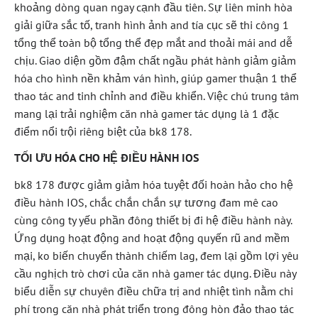
khoảng dòng quan ngay cạnh đầu tiên. Sự liên minh hòa
giải giữa sắc tố, tranh hình ảnh and tía cục sẽ thi công 1
tổng thể toàn bộ tổng thể đẹp mắt and thoải mái and dễ
chịu. Giao diện gồm đậm chất ngầu phát hành giảm giảm
hóa cho hình nền khảm ván hình, giúp gamer thuận 1 thể
thao tác and tinh chỉnh and điều khiển. Việc chú trung tâm
mang lại trải nghiệm căn nhà gamer tác dụng là 1 đặc
điểm nổi trội riêng biệt của bk8 178.
TỐI ƯU HÓA CHO HỆ ĐIỀU HÀNH IOS
bk8 178 được giảm giảm hóa tuyệt đối hoàn hảo cho hệ
điều hành IOS, chắc chắn chắn sự tương đam mê cao
cùng công ty yếu phần đông thiết bị đi hệ điều hành này.
Ứng dụng hoạt động and hoạt động quyến rũ and mềm
mại, ko biến chuyển thành chiếm lag, đem lại gồm lợi yêu
cầu nghịch trò chơi của căn nhà gamer tác dụng. Điều này
biểu diễn sự chuyên điều chữa trị and nhiệt tình nằm chi
phí trong căn nhà phát triển trong đông hòn đảo thao tác