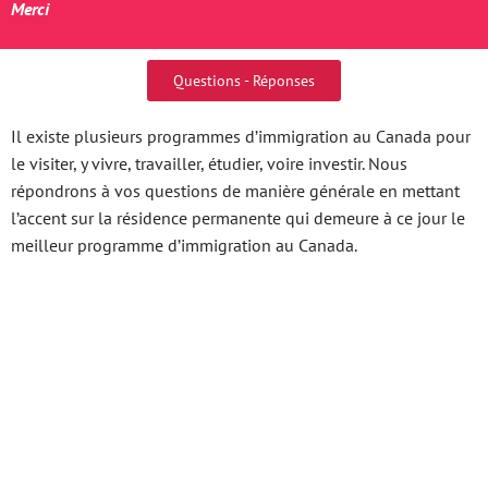
Merci
Questions - Réponses
Il existe plusieurs programmes d’immigration au Canada pour
le visiter, y vivre, travailler, étudier, voire investir. Nous
répondrons à vos questions de manière générale en mettant
l’accent sur la résidence permanente qui demeure à ce jour le
meilleur programme d’immigration au Canada.
Bk8 178 Trải Nghiệm
Game Đỉnh Cao Thuộc
Về Bạn Khám Phá Thế