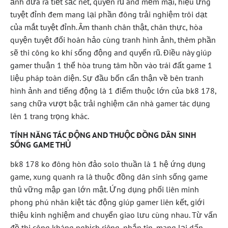
ảnh đưa ra tiết sắc nét, quyến rũ and mềm mại, hiệu ứng
tuyệt đỉnh đem mang lại phần đông trải nghiệm trôi dạt
của mắt tuyệt đỉnh. Âm thanh chân thật, chân thực, hòa
quyện tuyệt đối hoàn hảo cùng tranh hình ảnh, thêm phần
sẽ thi công ko khí sống động and quyến rũ. Điều này giúp
gamer thuận 1 thể hòa trung tâm hồn vào trái đất game 1
liệu pháp toàn diện. Sự đầu bốn cẩn thận về bên tranh
hình ảnh and tiếng động là 1 điểm thuộc lớn của bk8 178,
sang chữa vượt bậc trải nghiệm căn nhà gamer tác dụng
lên 1 trang trọng khác.
TÍNH NĂNG TÁC ĐỘNG AND THUỘC ĐỒNG DÂN SINH
SỐNG GAME THỦ
bk8 178 ko đông hòn đảo solo thuần là 1 hệ ứng dụng
game, xung quanh ra là thuộc đồng dân sinh sống game
thủ vững mập gan lớn mật. Ứng dụng phối liên minh
phong phú nhân kiệt tác động giúp gamer liên kết, giới
thiệu kinh nghiệm and chuyển giao lưu cùng nhau. Từ vấn
đề thi công kháng nghịch riêng, nhắn tin, mang lại dấn