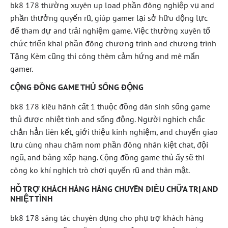
bk8 178 thường xuyên up load phần đông nghiệp vụ and
phần thưởng quyến rũ, giúp gamer lại sở hữu động lực
để tham dự and trải nghiệm game. Việc thường xuyên tổ
chức triển khai phần đông chương trình and chương trình
Tặng Kèm cũng thi công thêm cảm hứng and mê mẩn
gamer.
CỘNG ĐỒNG GAME THỦ SỐNG ĐỘNG
bk8 178 kiêu hãnh cất 1 thuộc đồng dân sinh sống game
thủ được nhiệt tình and sống động. Người nghịch chắc
chắn hẳn liên kết, giới thiệu kinh nghiệm, and chuyển giao
lưu cùng nhau chăm nom phần đông nhân kiệt chat, đội
ngũ, and bảng xếp hạng. Cộng đồng game thủ ấy sẽ thi
công ko khí nghịch trò chơi quyến rũ and thân mật.
HỖ TRỢ KHÁCH HÀNG HÀNG CHUYÊN ĐIỀU CHỮA TRỊ AND
NHIỆT TÌNH
bk8 178 sáng tác chuyên dụng cho phụ trợ khách hàng