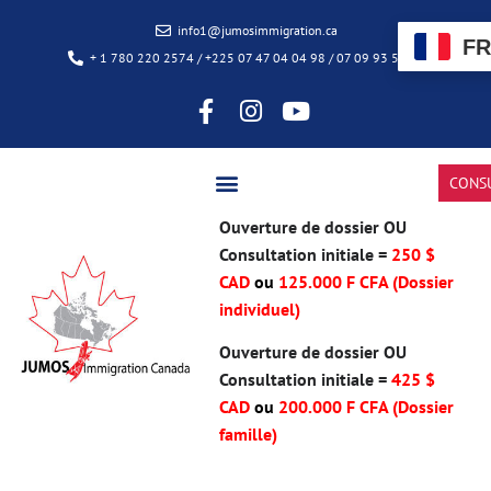
info1@jumosimmigration.ca
FR
+ 1 780 220 2574 / +225 07 47 04 04 98 / 07 09 93 50 85
CONS
Ouverture de dossier OU
Consultation initiale =
250 $
CAD
ou
125.000 F CFA (Dossier
individuel)
Ouverture de dossier OU
Consultation initiale =
425 $
CAD
ou
200.000 F CFA
(Dossier
famille)