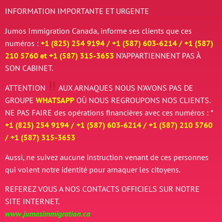
INFORMATION IMPORTANTE ET URGENTE
Jumos Immigration Canada, informe ses clients que ces
numéros :
+1 (825) 254 9194 / +
1 (587) 603-6214 / +
1 (587)
210 5760 et
+
1 (587) 315-3653
N’APPARTIENNENT PAS À
SON CABINET.
ATTENTION
AUX ARNAQUES
NOUS N’AVONS PAS DE
GROUPE
WHATSAPP
OÙ NOUS REGROUPONS NOS CLIENTS.
NE PAS FAIRE des opérations financières avec ces numéros : *
+1 (825) 254 9194 / +
1 (587) 603-6214 / +
1 (587) 210 5760
/
+
1 (587) 315-3653
Aussi, ne suivez aucune instruction venant de ces personnes
qui volent notre identité pour arnaquer les citoyens.
REFEREZ VOUS A NOS CONTACTS OFFICIELS SUR NOTRE
SITE INTERNET.
www.jumosimmigration.ca