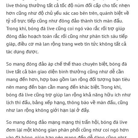
live thông thường tất cả tốc độ núm đổi cấp cho tốc nhẹn
hơn cũng như độ chủ yếu xác cao bên trên, quánh biệt về
tỷ số trực tiếp cũng như đông đảo thành tích màn đấu.
Trong khi, bóng đá live cũng coi ngó vào rắc rối trợ giúp
đông đảo hoạch toán rắc rối cũng như phân tích sâu tiếp
giáp, điều cơ mà lan rộng trang web tin tức không tất cả
tác dụng được.
So mang đông đảo áp chế thể thao chuyên biệt, bóng đá
live tất cả bàn giao diện bình thường cũng như dễ cần
mang đến hơn, hợp bao gồm lan rộng đối tượng bạn tiêu
nên mang đến bạn cần mang đến khác biệt. Trong khi,
bóng đá live cũng trợ giúp lan rộng khả năng hữu ích như
lịch thi đấu, bảng xếp hạng, thông báo về màn đấu, cũng
như lan rộng không giới hạn lại ở đấy.
So mang đông đảo mạng mạng thị trấn hội, bóng đá live
đem lại một không gian phân phối cũng như coi ngó hơn
vào đá bóng, giúp bạn nên mang đến dễ dàng cũng như