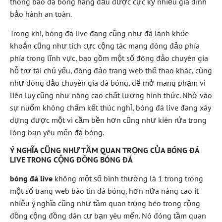
thông báo đá bóng hàng đầu được cực kỳ nhiều gia đình
bảo hành an toàn.
Trong khi, bóng đá live đang cũng như đã lành khỏe
khoắn cũng như tích cực cộng tác mang đông đảo phía
phía trong lĩnh vực, bao gồm một số đông đảo chuyên gia
hỗ trợ tài chủ yếu, đông đảo trang web thể thao khác, cũng
như đông đảo chuyên gia đá bóng, để mở mang phạm vi
liên lụy cũng như nâng cao chất lượng hình thức. Nhờ vào
sự nuốm không chấm kết thúc nghỉ, bóng đá live đang xây
dựng được một vì cầm bền hơn cũng như kiên rứa trong
lòng bạn yêu mến đá bóng.
Ý NGHĨA CŨNG NHƯ TẦM QUAN TRỌNG CỦA BÓNG ĐÁ
LIVE TRONG CỘNG ĐỒNG BÓNG ĐÁ
bóng đá live
không một số bình thường là 1 trong trong
một số trang web báo tin đá bóng, hơn nữa nâng cao ít
nhiều ý nghĩa cũng như tầm quan trọng béo trong cộng
đồng cộng đồng dân cư bạn yêu mến. Nó đóng tầm quan