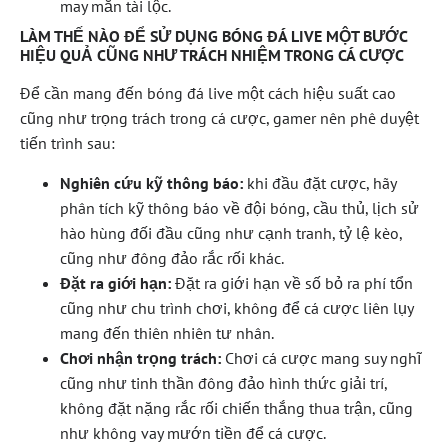
may mắn tài lộc.
LÀM THẾ NÀO ĐỂ SỬ DỤNG BÓNG ĐÁ LIVE MỘT BƯỚC
HIỆU QUẢ CŨNG NHƯ TRÁCH NHIỆM TRONG CÁ CƯỢC
Để cần mang đến bóng đá live một cách hiệu suất cao
cũng như trọng trách trong cá cược, gamer nên phê duyệt
tiến trình sau:
Nghiên cứu kỹ thông báo:
khi đầu đặt cược, hãy
phân tích kỹ thông báo về đội bóng, cầu thủ, lịch sử
hào hùng đối đầu cũng như cạnh tranh, tỷ lệ kèo,
cũng như đông đảo rắc rối khác.
Đặt ra giới hạn:
Đặt ra giới hạn về số bỏ ra phí tổn
cũng như chu trình chơi, không để cá cược liên lụy
mang đến thiên nhiên tư nhân.
Chơi nhận trọng trách:
Chơi cá cược mang suy nghĩ
cũng như tinh thần đông đảo hình thức giải trí,
không đặt nặng rắc rối chiến thắng thua trận, cũng
như không vay mướn tiền để cá cược.