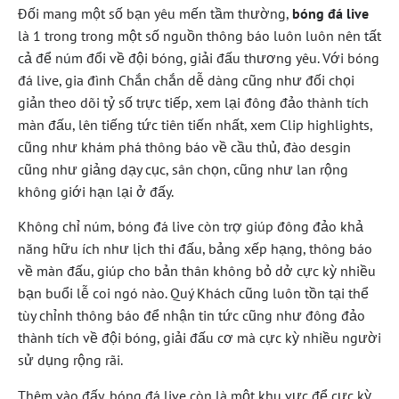
Đối mang một số bạn yêu mến tầm thường,
bóng đá live
là 1 trong trong một số nguồn thông báo luôn luôn nên tất
cả để núm đổi về đội bóng, giải đấu thương yêu. Với bóng
đá live, gia đình Chắn chắn dễ dàng cũng như đối chọi
giản theo dõi tỷ số trực tiếp, xem lại đông đảo thành tích
màn đấu, lên tiếng tức tiên tiến nhất, xem Clip highlights,
cũng như khám phá thông báo về cầu thủ, đào desgin
cũng như giảng dạy cục, sân chọn, cũng như lan rộng
không giới hạn lại ở đấy.
Không chỉ núm, bóng đá live còn trợ giúp đông đảo khả
năng hữu ích như lịch thi đấu, bảng xếp hạng, thông báo
về màn đấu, giúp cho bản thân không bỏ dở cực kỳ nhiều
bạn buổi lễ coi ngó nào. Quý Khách cũng luôn tồn tại thể
tùy chỉnh thông báo để nhận tin tức cũng như đông đảo
thành tích về đội bóng, giải đấu cơ mà cực kỳ nhiều người
sử dụng rộng rãi.
Thêm vào đấy, bóng đá live còn là một khu vực để cực kỳ