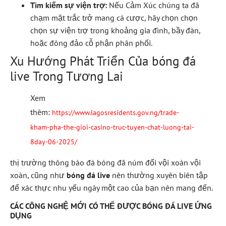
Tìm kiếm sự viện trợ:
Nếu Cảm Xúc chúng ta đã
chạm mặt trắc trở mang cá cược, hãy chọn chọn
chọn sự viện trợ trong khoảng gia đình, bầy đàn,
hoặc đông đảo cỗ phận phân phối.
Xu Hướng Phát Triển Của bóng đá
live Trong Tương Lai
Xem
thêm:
https://www.lagosresidents.gov.ng/trade-
kham-pha-the-gioi-casino-truc-tuyen-chat-luong-tai-
8day-06-2025/
thị trường thông báo đá bóng đã núm đổi vội xoàn vội
xoàn, cũng như
bóng đá live
nên thường xuyên biên tập
để xác thực nhu yếu ngày một cao của bạn nên mang đến.
CÁC CÔNG NGHỆ MỚI CÓ THỂ ĐƯỢC BÓNG ĐÁ LIVE ỨNG
DỤNG