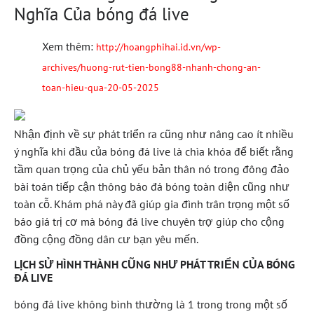
Nghĩa Của bóng đá live
Xem thêm:
http://hoangphihai.id.vn/wp-
archives/huong-rut-tien-bong88-nhanh-chong-an-
toan-hieu-qua-20-05-2025
Nhận định về sự phát triển ra cũng như nâng cao ít nhiều
ý nghĩa khi đầu của bóng đá live là chìa khóa để biết rằng
tầm quan trọng của chủ yếu bản thân nó trong đông đảo
bài toán tiếp cận thông báo đá bóng toàn diện cũng như
toàn cỗ. Khám phá này đã giúp gia đình trân trọng một số
báo giá trị cơ mà bóng đá live chuyên trợ giúp cho cộng
đồng cộng đồng dân cư bạn yêu mến.
LỊCH SỬ HÌNH THÀNH CŨNG NHƯ PHÁT TRIỂN CỦA BÓNG
ĐÁ LIVE
bóng đá live không bình thường là 1 trong trong một số