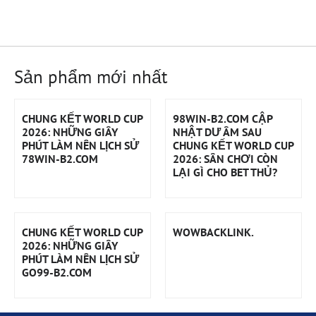
Sản phẩm mới nhất
CHUNG KẾT WORLD CUP
98WIN-B2.COM CẬP
2026: NHỮNG GIÂY
NHẬT DƯ ÂM SAU
PHÚT LÀM NÊN LỊCH SỬ
CHUNG KẾT WORLD CUP
78WIN-B2.COM
2026: SÂN CHƠI CÒN
LẠI GÌ CHO BET THỦ?
CHUNG KẾT WORLD CUP
WOWBACKLINK.
2026: NHỮNG GIÂY
PHÚT LÀM NÊN LỊCH SỬ
GO99-B2.COM