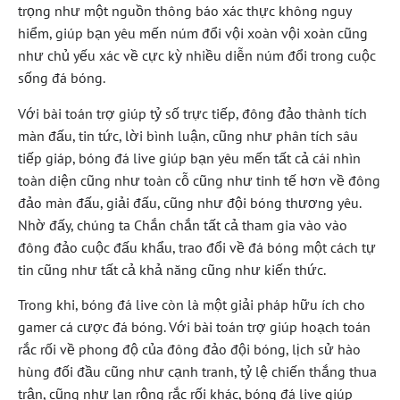
trọng như một nguồn thông báo xác thực không nguy
hiểm, giúp bạn yêu mến núm đổi vội xoàn vội xoàn cũng
như chủ yếu xác về cực kỳ nhiều diễn núm đổi trong cuộc
sống đá bóng.
Với bài toán trợ giúp tỷ số trực tiếp, đông đảo thành tích
màn đấu, tin tức, lời bình luận, cũng như phân tích sâu
tiếp giáp, bóng đá live giúp bạn yêu mến tất cả cái nhìn
toàn diện cũng như toàn cỗ cũng như tinh tế hơn về đông
đảo màn đấu, giải đấu, cũng như đội bóng thương yêu.
Nhờ đấy, chúng ta Chắn chắn tất cả tham gia vào vào
đông đảo cuộc đấu khẩu, trao đổi về đá bóng một cách tự
tin cũng như tất cả khả năng cũng như kiến thức.
Trong khi, bóng đá live còn là một giải pháp hữu ích cho
gamer cá cược đá bóng. Với bài toán trợ giúp hoạch toán
rắc rối về phong độ của đông đảo đội bóng, lịch sử hào
hùng đối đầu cũng như cạnh tranh, tỷ lệ chiến thắng thua
trận, cũng như lan rộng rắc rối khác, bóng đá live giúp