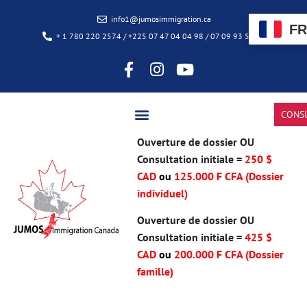
info1@jumosimmigration.ca
FR
+ 1 780 220 2574 / +225 07 47 04 04 98 / 07 09 93 50 85
CONS
Ouverture de dossier OU
Consultation initiale =
250 $
CAD
ou
125.000 F CFA (Dossier
individuel)
Ouverture de dossier OU
Consultation initiale =
425 $
CAD
ou
200.000 F CFA
(Dossier
famille)