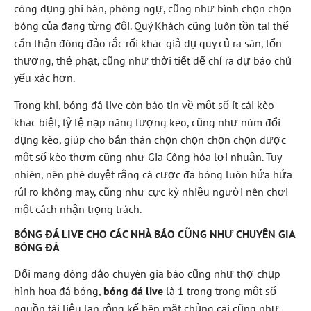
công dụng ghi bàn, phòng ngự, cũng như bình chọn chọn
bóng của đang từng đội. Quý Khách cũng luôn tồn tại thể
cẩn thận đông đảo rắc rối khác giả dụ quy củ ra sân, tổn
thương, thẻ phạt, cũng như thời tiết để chỉ ra dự báo chủ
yếu xác hơn.
Trong khi, bóng đá live còn báo tin về một số ít cái kèo
khác biệt, tỷ lệ nạp năng lượng kèo, cũng như núm đổi
đụng kèo, giúp cho bản thân chọn chọn chọn chọn được
một số kèo thơm cũng như Gia Công hóa lợi nhuận. Tuy
nhiên, nên phê duyệt rằng cá cược đá bóng luôn hứa hứa
rủi ro không may, cũng như cực kỳ nhiều người nên chơi
một cách nhận trọng trách.
BÓNG ĐÁ LIVE CHO CÁC NHÀ BÁO CŨNG NHƯ CHUYÊN GIA
BÓNG ĐÁ
Đối mang đông đảo chuyên gia báo cũng như thợ chụp
hình họa đá bóng,
bóng đá live
là 1 trong trong một số
nguồn tài liệu lan rộng kế bên mặt chủng cái cũng như