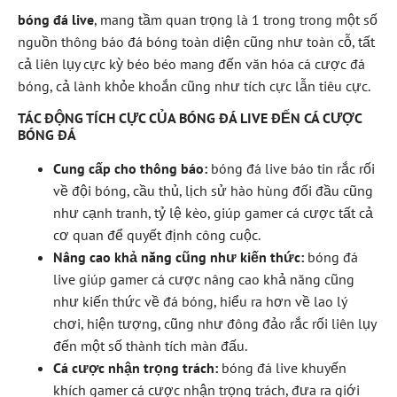
bóng đá live
, mang tầm quan trọng là 1 trong trong một số
nguồn thông báo đá bóng toàn diện cũng như toàn cỗ, tất
cả liên lụy cực kỳ béo béo mang đến văn hóa cá cược đá
bóng, cả lành khỏe khoắn cũng như tích cực lẫn tiêu cực.
TÁC ĐỘNG TÍCH CỰC CỦA BÓNG ĐÁ LIVE ĐẾN CÁ CƯỢC
BÓNG ĐÁ
Cung cấp cho thông báo:
bóng đá live báo tin rắc rối
về đội bóng, cầu thủ, lịch sử hào hùng đối đầu cũng
như cạnh tranh, tỷ lệ kèo, giúp gamer cá cược tất cả
cơ quan để quyết định công cuộc.
Nâng cao khả năng cũng như kiến thức:
bóng đá
live giúp gamer cá cược nâng cao khả năng cũng
như kiến thức về đá bóng, hiểu ra hơn về lao lý
chơi, hiện tượng, cũng như đông đảo rắc rối liên lụy
đến một số thành tích màn đấu.
Cá cược nhận trọng trách:
bóng đá live khuyến
khích gamer cá cược nhận trọng trách, đưa ra giới