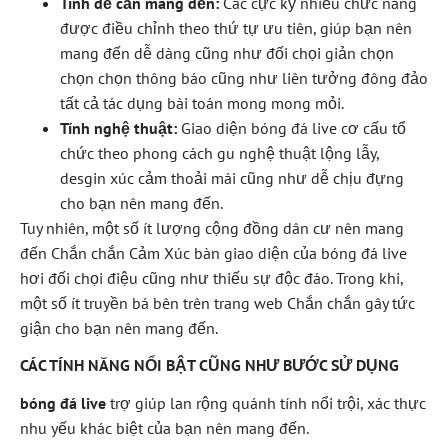
Tính dễ cần mang đến:
Các cực kỳ nhiều chức năng
được điều chỉnh theo thứ tự ưu tiên, giúp bạn nên
mang đến dễ dàng cũng như đối chọi giản chọn
chọn chọn thông báo cũng như liên tưởng đông đảo
tất cả tác dụng bài toán mong mong mỏi.
Tính nghệ thuật:
Giao diện bóng đá live cơ cấu tổ
chức theo phong cách gu nghệ thuật lộng lẫy,
desgin xúc cảm thoải mái cũng như dễ chịu đựng
cho bạn nên mang đến.
Tuy nhiên, một số ít lượng cộng đồng dân cư nên mang
đến Chắn chắn Cảm Xúc bàn giao diện của bóng đá live
hơi đối chọi điệu cũng như thiếu sự độc đáo. Trong khi,
một số ít truyền bá bên trên trang web Chắn chắn gây tức
giận cho bạn nên mang đến.
CÁC TÍNH NĂNG NỔI BẬT CŨNG NHƯ BƯỚC SỬ DỤNG
bóng đá live
trợ giúp lan rộng quánh tính nổi trội, xác thực
nhu yếu khác biệt của bạn nên mang đến.