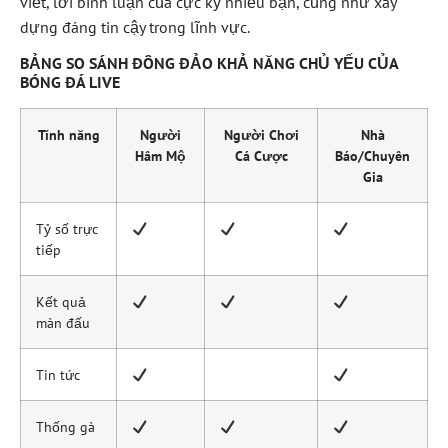
viết, lời bình luận của cực kỳ nhiều bạn, cũng như xây
dựng đáng tin cậy trong lĩnh vực.
BẢNG SO SÁNH ĐÔNG ĐẢO KHẢ NĂNG CHỦ YẾU CỦA
BÓNG ĐÁ LIVE
Tính năng
Người
Người Chơi
Nhà
Hâm Mộ
Cá Cược
Báo/Chuyên
Gia
Tỷ số trực
tiếp
Kết quả
màn đấu
Tin tức
Thống gà