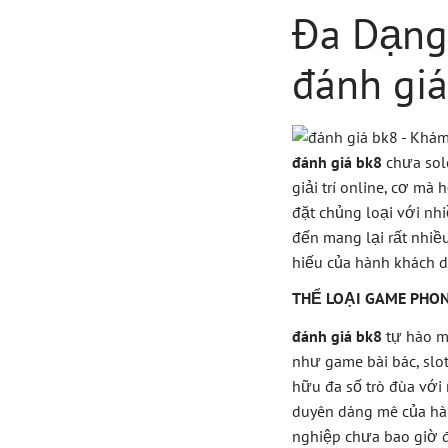
Đa Dạng 
đánh giá
đánh giá bk8
chưa solo
giải trí online, cơ mà
đặt chủng loại với nh
đến mang lại rất nhiề
hiếu của hành khách d
THỂ LOẠI GAME PHO
đánh giá bk8
tự hào m
như game bài bác, slo
hữu đa số trò đùa với 
duyên dáng mê của hà
nghiệp chưa bao giờ 