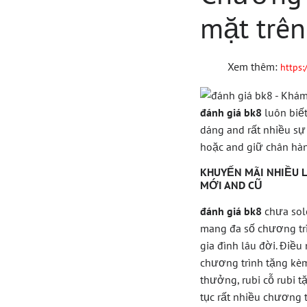
mặt trên
Xem thêm:
https:
đánh giá bk8
luôn biế
dáng and rất nhiều sự 
hoặc and giữ chân hà
KHUYẾN MÃI NHIỀU 
MỚI AND CŨ
đánh giá bk8
chưa sol
mang đa số chương tr
gia đình lâu đời. Điề
chương trình tặng kèm
thưởng, rubi cỗ rubi 
tục rất nhiều chương 