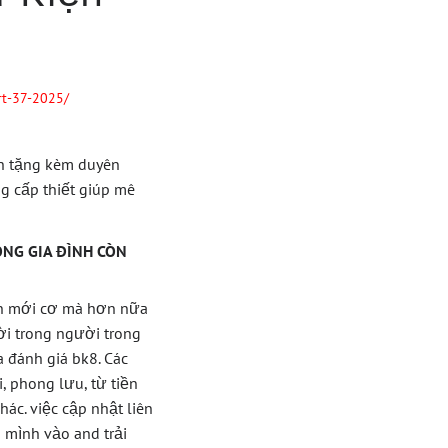
rt-37-2025/
nh tặng kèm duyên
ng cấp thiết giúp mê
NG GIA ĐÌNH CÒN
òn mới cơ mà hơn nữa
i trong người trong
a đánh giá bk8. Các
 phong lưu, từ tiền
ác. việc cập nhật liên
ình vào and trải