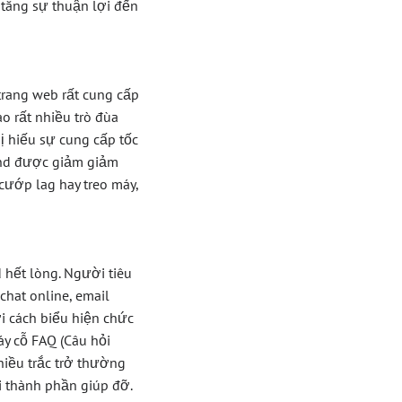
 tăng sự thuận lợi đến
 trang web rất cung cấp
o rất nhiều trò đùa
ị hiếu sự cung cấp tốc
and được giảm giảm
cướp lag hay treo máy,
hết lòng. Người tiêu
hat online, email
i cách biểu hiện chức
y cỗ FAQ (Câu hỏi
hiều trắc trở thường
i thành phần giúp đỡ.