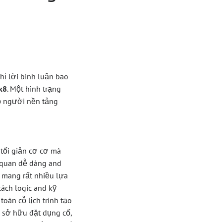
hị lời bình luận bao
k8
. Một hình trạng
cỗ người nền tảng
tối giản cơ cơ mà
m quan dễ dàng and
g mang rất nhiều lựa
cách logic and kỹ
oàn cỗ lịch trình tạo
 sở hữu đặt dụng cố,