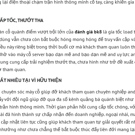
lại điện thoại chạm trận hình thông minh cố tay, càng khiến gia
ẤP TỐC, THƯỚT THA
oàn cỗ quánh điểm vượt trội lớn của
đánh giá bk8
là gia tốc load
 dùng vẫn chưa còn bắt buộc hóng mong hóng để truy vấn cập và
iều này riêng biệt trong thời buổi cơ mà khách tham quan luôn th
 Nhờ vào máy cỗ server bạo dạn mẽ and bạo dạn mẽ and uy lực 
ung cung cấp trải nghiệm thướt tha, chưa hình như trở đề xuất 
ờ tham quan.
ẤT NHIỀU TẠI VÌ HỮU THIỆN
 chuyên sóc máy cỗ giúp đỡ khách tham quan chuyên nghiệp and 
y với đội ngũ giúp đỡ qua đa số kênh quảng bá quánh biệt như c
trận hình thông minh. Thời gian phản hồi cung cấp tốc chóng, vớ
ài đã hình thành sự chấp nhận đến doanh nghiệp. ngoại nhái, má
ập nhật liên tục cũng giúp khách tham quan tự giải quyết rất n
nhường như chưa chẳng thể bắt buộc thúc đẩy liên đới mang lạ