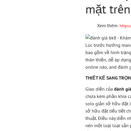
mặt trên
Xem thêm:
https:
Lúc trước hướng mang 
bao gồm về hình trạn
thân thiện, dễ áp dụn
online nào, and đánh gi
THIẾT KẾ SANG TRỌN
Giao diện của
đánh gi
chưa kém phần khía cạ
solo giản sở hữu đặt 
sở hữu đặt tiểu tiết c
thuật. Điều này diễn n
nên một loại loại sản