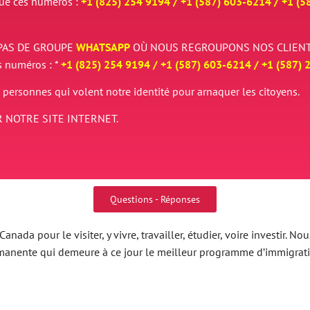
que ces numéros :
+1 (825) 254 9194 / +
1 (587) 603-6214 / +
1 (5
PAS DE GROUPE
WHATSAPP
OÙ NOUS REGROUPONS NOS CLIENT
s numéros : *
+1 (825) 254 9194 / +
1 (587) 603-6214 / +
1 (587) 
 personnes qui volent notre identité pour arnaquer les citoyens.
 NOTRE SITE INTERNET.
Questions - Réponses
nada pour le visiter, y vivre, travailler, étudier, voire investir.
ermanente qui demeure à ce jour le meilleur programme d’immigrat