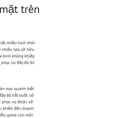
mặt trên
 rất nhiều hình thức
me nhiều lựa sở hữu
ùa kinh khủng khiếp
phục vụ đầy đủ thị
yên mục quánh biệt
đầy đủ bắt buộc sở
ợc phục vụ được sở
u, khiến đến doanh
hiều game còn mới