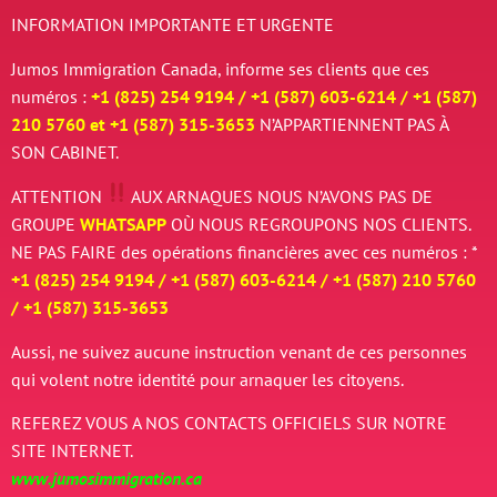
INFORMATION IMPORTANTE ET URGENTE
Jumos Immigration Canada, informe ses clients que ces
numéros :
+1 (825) 254 9194 / +
1 (587) 603-6214 / +
1 (587)
210 5760 et
+
1 (587) 315-3653
N’APPARTIENNENT PAS À
SON CABINET.
ATTENTION
AUX ARNAQUES
NOUS N’AVONS PAS DE
GROUPE
WHATSAPP
OÙ NOUS REGROUPONS NOS CLIENTS.
NE PAS FAIRE des opérations financières avec ces numéros : *
+1 (825) 254 9194 / +
1 (587) 603-6214 / +
1 (587) 210 5760
/
+
1 (587) 315-3653
Aussi, ne suivez aucune instruction venant de ces personnes
qui volent notre identité pour arnaquer les citoyens.
REFEREZ VOUS A NOS CONTACTS OFFICIELS SUR NOTRE
SITE INTERNET.
www.jumosimmigration.ca