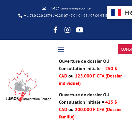
info1@jumosimmigration.ca
FR
+ 1 780 220 2574 / +225 07 47 04 04 98 / 07 09 93 50 85
CONS
Ouverture de dossier OU
Consultation initiale =
250 $
CAD
ou
125.000 F CFA (Dossier
individuel)
Ouverture de dossier OU
Consultation initiale =
425 $
CAD
ou
200.000 F CFA
(Dossier
famille)