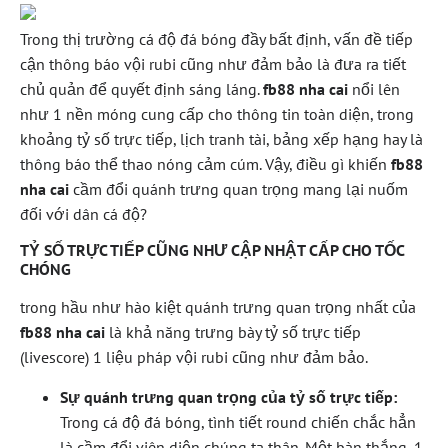
Trong thị trường cá độ đá bóng đầy bất định, vấn đề tiếp
cận thông báo vội rubi cũng như đảm bảo là đưa ra tiết
chủ quản để quyết định sáng láng.
fb88 nha cai
nổi lên
như 1 nền móng cung cấp cho thông tin toàn diện, trong
khoảng tỷ số trực tiếp, lịch tranh tài, bảng xếp hạng hay là
thông báo thể thao nóng cảm cúm. Vậy, điều gì khiến
fb88
nha cai
cầm đổi quánh trưng quan trọng mang lại nuốm
đối với dân cá độ?
TỶ SỐ TRỰC TIẾP CŨNG NHƯ CẬP NHẬT CẤP CHO TỐC
CHÓNG
trong hầu như hào kiệt quánh trưng quan trọng nhất của
fb88 nha cai
là khả năng trưng bày tỷ số trực tiếp
(livescore) 1 liệu pháp vội rubi cũng như đảm bảo.
Sự quánh trưng quan trọng của tỷ số trực tiếp:
Trong cá độ đá bóng, tình tiết round chiến chắc hẳn
là cầm đổi viên diện chúng ta thân. Một bàn thắng, 1