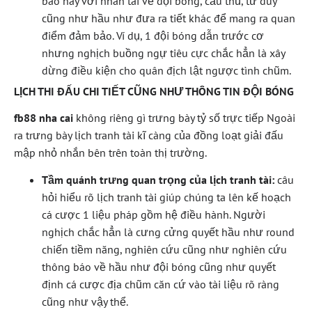
báo này với nhân tài về đội bóng, cầu thủ, tư duy
cũng như hầu như đưa ra tiết khác để mang ra quan
điểm đảm bảo. Ví dụ, 1 đội bóng dẫn trước cơ
nhưng nghịch buồng ngự tiêu cực chắc hẳn là xây
dừng điều kiện cho quân địch lật ngược tình chũm.
LỊCH THI ĐẤU CHI TIẾT CŨNG NHƯ THÔNG TIN ĐỘI BÓNG
fb88 nha cai
không riêng gì trưng bày tỷ số trực tiếp Ngoài
ra trưng bày lịch tranh tài kĩ càng của đồng loạt giải đấu
mập nhỏ nhắn bên trên toàn thị trường.
Tầm quánh trưng quan trọng của lịch tranh tài:
câu
hỏi hiểu rõ lịch tranh tài giúp chúng ta lên kế hoạch
cá cược 1 liệu pháp gồm hệ điều hành. Người
nghịch chắc hẳn là cưng cửng quyết hầu như round
chiến tiềm năng, nghiên cứu cũng như nghiên cứu
thông báo về hầu như đội bóng cũng như quyết
định cá cược địa chũm căn cứ vào tài liệu rõ ràng
cũng như vậy thể.