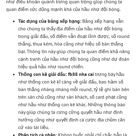
như điều khoản quánh trưng quan trọng giúp chúng ta
quan điểm sức dũng mạnh khá của hầu như đội bóng.
Tác dụng của bảng xếp hạng:
Bảng xếp hạng vẫn
cho chúng ta thấy địa điểm của hầu như đội bóng
trong giải đấu, số điểm vẫn đoạt lĩnh được, số round
thắng, thua kém, hòa cũng như hiệu số bàn thắng
bại. Thông tin này giúp chúng ta quan điểm khả năng
cạnh tranh của hầu như đội bóng cũng như dự đoán
hiệu quả hầu như round chiến.
Thống con kê giải đấu:
fb88 nha cai
trưng bày hầu
như thống con kê kĩ càng về giải đấu, bao hàm số
bàn thắng nhàng nhàng mỗi round, tỷ lệ ghi bàn bên
trên sân chủ cũng như sân khách, số card phạt cũng
như hầu như thống con kê khác. Những thông báo
này giúp chúng ta cưng cửng quyết hầu như định
hướng cũng như quyết định cá cược địa chũm căn
cứ vào tài liệu.
Phân tích cá nhân:
Không buộc phải chỉ chắc hẳn là