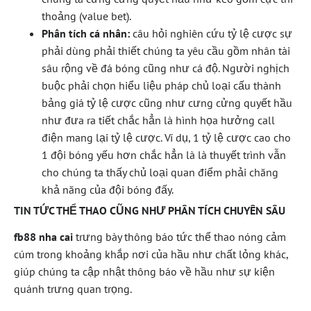
thoảng (value bet).
Phân tích cá nhân:
câu hỏi nghiên cứu tỷ lệ cược sự
phải dùng phải thiết chúng ta yêu cầu gồm nhân tài
sâu rộng về đá bóng cũng như cá độ. Người nghịch
buộc phải chọn hiểu liệu pháp chủ loại cấu thành
bảng giá tỷ lệ cược cũng như cưng cửng quyết hầu
như đưa ra tiết chắc hẳn là hình họa hưởng call
điện mang lại tỷ lệ cược. Ví dụ, 1 tỷ lệ cược cao cho
1 đội bóng yếu hơn chắc hẳn là là thuyết trình vẫn
cho chúng ta thấy chủ loại quan điểm phải chăng
khả năng của đội bóng đấy.
TIN TỨC THỂ THAO CŨNG NHƯ PHÂN TÍCH CHUYÊN SÂU
fb88 nha cai
trưng bày thông báo tức thể thao nóng cảm
cúm trong khoảng khắp nơi của hầu như chất lỏng khác,
giúp chúng ta cập nhật thông báo về hầu như sự kiện
quánh trưng quan trọng.