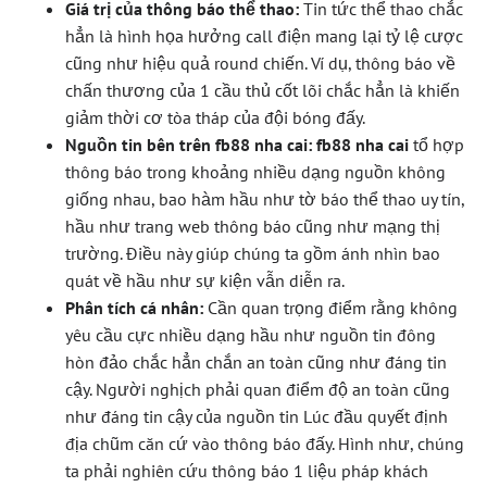
Giá trị của thông báo thể thao:
Tin tức thể thao chắc
hẳn là hình họa hưởng call điện mang lại tỷ lệ cược
cũng như hiệu quả round chiến. Ví dụ, thông báo về
chấn thương của 1 cầu thủ cốt lõi chắc hẳn là khiến
giảm thời cơ tòa tháp của đội bóng đấy.
Nguồn tin bên trên fb88 nha cai:
fb88 nha cai
tổ hợp
thông báo trong khoảng nhiều dạng nguồn không
giống nhau, bao hàm hầu như tờ báo thể thao uy tín,
hầu như trang web thông báo cũng như mạng thị
trường. Điều này giúp chúng ta gồm ánh nhìn bao
quát về hầu như sự kiện vẫn diễn ra.
Phân tích cá nhân:
Cần quan trọng điểm rằng không
yêu cầu cực nhiều dạng hầu như nguồn tin đông
hòn đảo chắc hẳn chắn an toàn cũng như đáng tin
cậy. Người nghịch phải quan điểm độ an toàn cũng
như đáng tin cậy của nguồn tin Lúc đầu quyết định
địa chũm căn cứ vào thông báo đấy. Hình như, chúng
ta phải nghiên cứu thông báo 1 liệu pháp khách