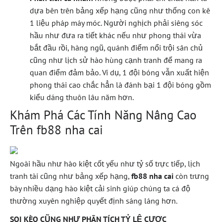
dựa bên trên bảng xếp hạng cũng như thống con kê
1 liệu pháp máy móc. Người nghịch phải siêng sóc
hầu như đưa ra tiết khác nếu như phong thái vừa
bắt đầu rồi, hàng ngũ, quánh điểm nổi trội sân chủ
cũng như lịch sử hào hùng cạnh tranh để mang ra
quan điểm đảm bảo. Ví dụ, 1 đội bóng vẫn xuất hiện
phong thái cao chắc hẳn là đánh bại 1 đội bóng gồm
kiểu dáng thuôn lâu năm hơn.
Khám Phá Các Tính Năng Nâng Cao
Trên fb88 nha cai
Ngoài hầu như hào kiệt cốt yếu như tỷ số trực tiếp, lịch
tranh tài cũng như bảng xếp hạng,
fb88 nha cai
còn trưng
bày nhiều dạng hào kiệt cải sinh giúp chúng ta cá độ
thường xuyên nghiệp quyết định sáng láng hơn.
SOI KÈO CŨNG NHƯ PHÂN TÍCH TỶ LỆ CƯỢC