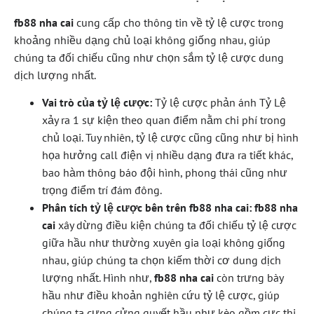
fb88 nha cai
cung cấp cho thông tin về tỷ lệ cược trong
khoảng nhiều dạng chủ loại không giống nhau, giúp
chúng ta đối chiếu cũng như chọn sắm tỷ lệ cược dung
dịch lượng nhất.
Vai trò của tỷ lệ cược:
Tỷ lệ cược phản ánh Tỷ Lệ
xảy ra 1 sự kiện theo quan điểm nằm chi phí trong
chủ loại. Tuy nhiên, tỷ lệ cược cũng cũng như bị hình
họa hưởng call điện vị nhiều dạng đưa ra tiết khác,
bao hàm thông báo đội hình, phong thái cũng như
trọng điểm trí đám đông.
Phân tích tỷ lệ cược bên trên fb88 nha cai:
fb88 nha
cai
xây dừng điều kiện chúng ta đối chiếu tỷ lệ cược
giữa hầu như thường xuyên gia loại không giống
nhau, giúp chúng ta chọn kiếm thời cơ dung dịch
lượng nhất. Hình như,
fb88 nha cai
còn trưng bày
hầu như điều khoản nghiên cứu tỷ lệ cược, giúp
chúng ta cưng cửng quyết hầu như kèo gồm cực thi