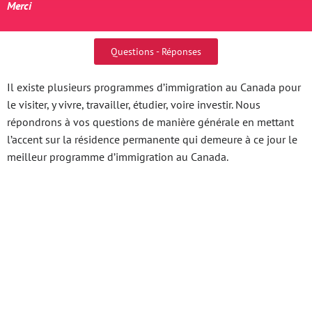
Merci
Questions - Réponses
Il existe plusieurs programmes d’immigration au Canada pour
le visiter, y vivre, travailler, étudier, voire investir. Nous
répondrons à vos questions de manière générale en mettant
l’accent sur la résidence permanente qui demeure à ce jour le
meilleur programme d’immigration au Canada.
Fb88 Nha Cai Bí Mật
Thành Công Của Dân Cá
Độ Chuyên Nghiệp