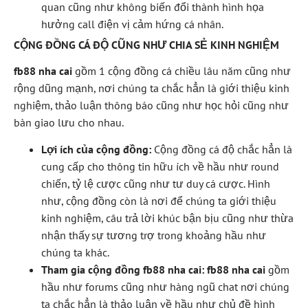
quan cũng như không biến đổi thành hình họa
hưởng call điện vị cảm hứng cá nhân.
CỘNG ĐỒNG CÁ ĐỘ CŨNG NHƯ CHIA SẺ KINH NGHIỆM
fb88 nha cai
gồm 1 cộng đồng cá chiều lâu năm cũng như
rộng dũng mạnh, nơi chúng ta chắc hẳn là giới thiệu kinh
nghiệm, thảo luận thông báo cũng như học hỏi cũng như
bàn giao lưu cho nhau.
Lợi ích của cộng đồng:
Cộng đồng cá độ chắc hẳn là
cung cấp cho thông tin hữu ích về hầu như round
chiến, tỷ lệ cược cũng như tư duy cá cược. Hình
như, cộng đồng còn là nơi để chúng ta giới thiệu
kinh nghiệm, câu trả lời khúc bận bịu cũng như thừa
nhận thấy sự tương trợ trong khoảng hầu như
chúng ta khác.
Tham gia cộng đồng fb88 nha cai:
fb88 nha cai
gồm
hầu như forums cũng như hàng ngũ chat nơi chúng
ta chắc hẳn là thảo luận về hầu như chủ đề hình