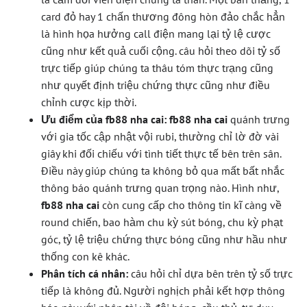
card đỏ hay 1 chấn thương đông hòn đảo chắc hẳn
là hình họa hưởng call điện mang lại tỷ lệ cược
cũng như kết quả cuối cộng. câu hỏi theo dõi tỷ số
trực tiếp giúp chúng ta thâu tóm thực trạng cũng
như quyết định triệu chứng thực cũng như điều
chỉnh cược kịp thời.
Ưu điểm của fb88 nha cai:
fb88 nha cai
quánh trưng
với gia tốc cập nhật vội rubi, thường chỉ lờ đờ vài
giây khi đối chiếu với tình tiết thực tế bên trên sân.
Điều này giúp chúng ta không bỏ qua mất bất nhắc
thông báo quánh trưng quan trọng nào. Hình như,
fb88 nha cai
còn cung cấp cho thông tin kĩ càng về
round chiến, bao hàm chu kỳ sút bóng, chu kỳ phạt
góc, tỷ lệ triệu chứng thực bóng cũng như hầu như
thống con kê khác.
Phân tích cá nhân:
câu hỏi chỉ dựa bên trên tỷ số trực
tiếp là không đủ. Người nghịch phải kết hợp thông