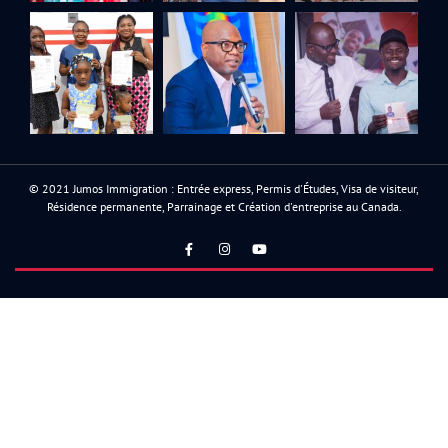
© 2021 Jumos Immigration : Entrée express, Permis d'Études, Visa de visiteur,
Résidence permanente, Parrainage et Création d'entreprise au Canada.