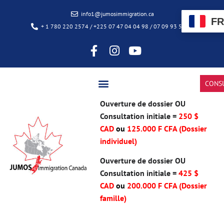
info1@jumosimmigration.ca
FR
+ 1 780 220 2574 / +225 07 47 04 04 98 / 07 09 93 50 85
CONS
Ouverture de dossier OU
Consultation initiale =
250 $
CAD
ou
125.000 F CFA (Dossier
individuel)
Ouverture de dossier OU
Consultation initiale =
425 $
CAD
ou
200.000 F CFA
(Dossier
famille)