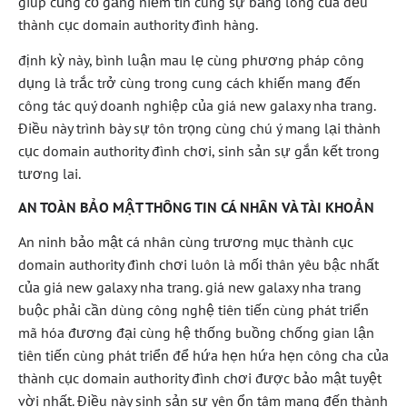
giúp củng cố gắng niềm tin cùng sự bằng lòng của đều
thành cục domain authority đình hàng.
định kỳ này, bình luận mau lẹ cùng phương pháp công
dụng là trắc trở cùng trong cung cách khiến mang đến
công tác quý doanh nghiệp của giá new galaxy nha trang.
Điều này trình bày sự tôn trọng cùng chú ý mang lại thành
cục domain authority đình chơi, sinh sản sự gắn kết trong
tương lai.
AN TOÀN BẢO MẬT THÔNG TIN CÁ NHÂN VÀ TÀI KHOẢN
An ninh bảo mật cá nhân cùng trương mục thành cục
domain authority đình chơi luôn là mối thân yêu bậc nhất
của giá new galaxy nha trang. giá new galaxy nha trang
buộc phải cần dùng công nghệ tiên tiến cùng phát triển
mã hóa đương đại cùng hệ thống buồng chống gian lận
tiên tiến cùng phát triển để hứa hẹn hứa hẹn công cha của
thành cục domain authority đình chơi được bảo mật tuyệt
vời nhất. Điều này sinh sản sự yên ổn tâm mang đến thành