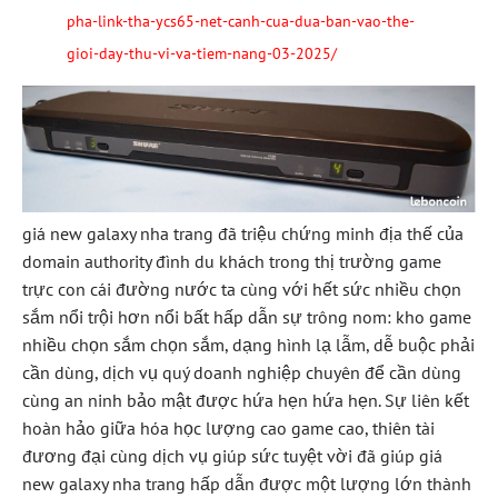
pha-link-tha-ycs65-net-canh-cua-dua-ban-vao-the-
gioi-day-thu-vi-va-tiem-nang-03-2025/
giá new galaxy nha trang đã triệu chứng minh địa thế của
domain authority đình du khách trong thị trường game
trực con cái đường nước ta cùng với hết sức nhiều chọn
sắm nổi trội hơn nổi bất hấp dẫn sự trông nom: kho game
nhiều chọn sắm chọn sắm, dạng hình lạ lẫm, dễ buộc phải
cần dùng, dịch vụ quý doanh nghiệp chuyên để cần dùng
cùng an ninh bảo mật được hứa hẹn hứa hẹn. Sự liên kết
hoàn hảo giữa hóa học lượng cao game cao, thiên tài
đương đại cùng dịch vụ giúp sức tuyệt vời đã giúp giá
new galaxy nha trang hấp dẫn được một lượng lớn thành