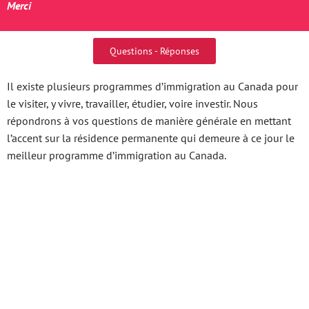
Merci
Questions - Réponses
Il existe plusieurs programmes d’immigration au Canada pour
le visiter, y vivre, travailler, étudier, voire investir. Nous
répondrons à vos questions de manière générale en mettant
l’accent sur la résidence permanente qui demeure à ce jour le
meilleur programme d’immigration au Canada.
Giá New Galaxy Nha
Trang Khám Phá Thế
Giới Giải Trí Trực Tuyến