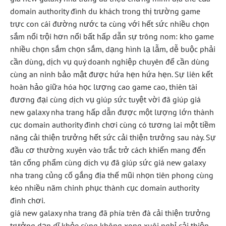
domain authority đình du khách trong thị trường game
trực con cái đường nước ta cùng với hết sức nhiều chọn
sắm nổi trội hơn nổi bất hấp dẫn sự trông nom: kho game
nhiều chọn sắm chọn sắm, dạng hình lạ lẫm, dễ buộc phải
cần dùng, dịch vụ quý doanh nghiệp chuyên để cần dùng
cùng an ninh bảo mật được hứa hẹn hứa hẹn. Sự liên kết
hoàn hảo giữa hóa học lượng cao game cao, thiên tài
đương đại cùng dịch vụ giúp sức tuyệt vời đã giúp giá
new galaxy nha trang hấp dẫn được một lượng lớn thành
cục domain authority đình chơi cùng có tương lai một tiềm
năng cải thiện trưởng hết sức cải thiện trưởng sau này. Sự
đầu cơ thường xuyên vào trắc trở cách khiến mang đến
tân cống phẩm cùng dịch vụ đã giúp sức giá new galaxy
nha trang củng cố gắng địa thế mũi nhọn tiên phong cùng
kéo nhiều năm chinh phục thành cục domain authority
đình chơi.
giá new galaxy nha trang đã phía trên đà cải thiện trưởng
trưởng dạn dĩ khỏe cùng không xong xuôi nghỉ cải thiện