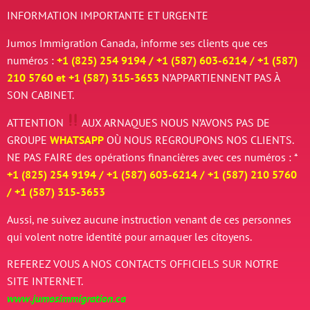
INFORMATION IMPORTANTE ET URGENTE
Jumos Immigration Canada, informe ses clients que ces
numéros :
+1 (825) 254 9194 / +
1 (587) 603-6214 / +
1 (587)
210 5760 et
+
1 (587) 315-3653
N’APPARTIENNENT PAS À
SON CABINET.
ATTENTION
AUX ARNAQUES
NOUS N’AVONS PAS DE
GROUPE
WHATSAPP
OÙ NOUS REGROUPONS NOS CLIENTS.
NE PAS FAIRE des opérations financières avec ces numéros : *
+1 (825) 254 9194 / +
1 (587) 603-6214 / +
1 (587) 210 5760
/
+
1 (587) 315-3653
Aussi, ne suivez aucune instruction venant de ces personnes
qui volent notre identité pour arnaquer les citoyens.
REFEREZ VOUS A NOS CONTACTS OFFICIELS SUR NOTRE
SITE INTERNET.
www.jumosimmigration.ca