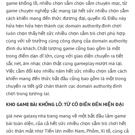
game khổng lồ, nhiều chọn sắm chọn sắm chuyên mục, từ
game chuyên nghiệp sắc mang lại hết sức nhiều chọn sắm
cách khiến mang đến thức đương đại, quyến rũ. Điều này
hứa hẹn hứa hẹn thành cục domain authority đình chơi
luôn chọn thấy hết sức nhiều chọn sắm trò chơi phù hợp
cùng với sở trường cùng công dụng của domain authority
đình du khách. Chất lượng game cũng bao gồm là một
trong điểm dạn dĩ lớn, cùng với giao diện chuyển ra tiết
sắc nét, âm nhạc chân thật cùng gameplay mượt mà lại.
Việc cầm đổi kéo nhiều năm hết sức nhiều chọn sắm cách
khiến mang đến thức bắt đầu cũng bao gồm là một trong
chuyển ra tiết giữ chân thành cục domain authority đình
chơi trong tương lai.
KHO GAME BÀI KHỔNG LỒ: TỪ CỔ ĐIỂN ĐẾN HIỆN ĐẠI
giá new galaxy nha trang mang về một bắt đầu làm game
bài toàn diện, của cả hết sức nhiều chọn sắm trò chơi hết
sức thân mật như Tiến lên miền Nam, Phỏm, Xì tố, cùng cả