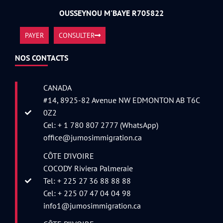
OUSSEYNOU M'BAYE R705822
PAYER
CONSULTER
NOS CONTACTS
CANADA
#14, 8925-82 Avenue NW EDMONTON AB T6C
0Z2
Cel: + 1 780 807 2777 (WhatsApp)
office@jumosimmigration.ca
CÔTE D’IVOIRE
COCODY Riviera Palmeraie
Tel: + 225 27 36 88 88 88
Cel: + 225 07 47 04 04 98
info1@jumosimmigration.ca