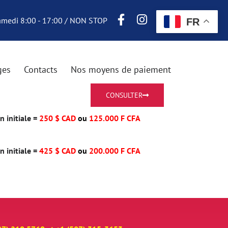
Samedi 8:00 - 17:00 / NON STOP
FR
ges
Contacts
Nos moyens de paiement
CONSULTER
 initiale =
250 $ CAD
ou
125.000 F CFA
 initiale =
425 $ CAD
ou
200.000 F CFA