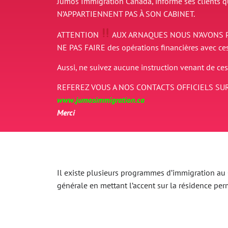
Jumos Immigration Canada, informe ses clients 
N’APPARTIENNENT PAS À SON CABINET.
ATTENTION
AUX ARNAQUES
NOUS N’AVONS 
NE PAS FAIRE des opérations financières avec ce
Aussi, ne suivez aucune instruction venant de ces
REFEREZ VOUS A NOS CONTACTS OFFICIELS SUR
www.jumosimmigration.ca
Merci
Il existe plusieurs programmes d’immigration au Ca
générale en mettant l’accent sur la résidence p