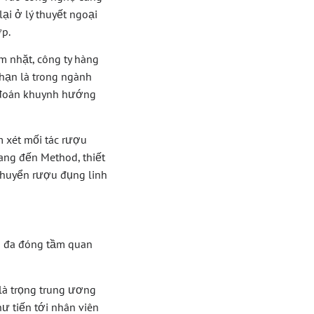
lại ở lý thuyết ngoại
ợp.
m nhặt, công ty hàng
hạn là trong ngành
ự đoán khuynh hướng
m xét mối tác rượu
ng đến Method, thiết
 chuyển rượu đụng linh
ần đa đóng tầm quan
là trọng trung ương
ư tiến tới nhân viên