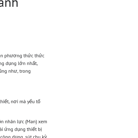
anh
iện phương thức thức
ng dụng lớn nhất,
ũng như, trong
hiết, nơi mà yếu tố
ồn nhân lực (Man) xem
i ứng dụng thiết bị
công dụng, sút chu kỳ