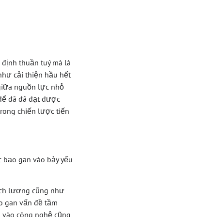
 định thuần tuý mà là
như cải thiện hầu hết
giữa nguồn lực nhỏ
để đã đã đạt được
rong chiến lược tiến
c bạo gan vào bảy yếu
ịch lượng cũng như
ạo gan vấn đề tầm
n vào công nghệ cũng