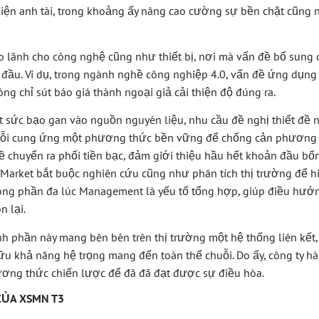
hiện anh tài, trong khoảng ấy nâng cao cường sự bền chặt cũng
o lãnh cho công nghệ cũng như thiết bị, nơi mà vấn đề bổ sung 
i đầu. Ví dụ, trong ngành nghề công nghiệp 4.0, vấn đề ứng dụn
g chỉ sút báo giá thành ngoại giả cải thiện độ đúng ra.
t sức bạo gan vào nguồn nguyên liệu, nhu cầu đề nghị thiết đề n
uỗi cung ứng một phương thức bền vững để chống cản phương 
 chuyển ra phối tiền bạc, đảm giới thiệu hầu hết khoản đầu b
. Market bắt buộc nghiên cứu cũng như phân tích thị trường để h
 trong phần đa lúc Management là yếu tố tổng hợp, giúp điều hư
 lại.
nh phần này mang bên bên trên thị trường một hệ thống liên kết
hữu khả năng hệ trọng mang đến toàn thể chuỗi. Do ấy, công ty 
ơng thức chiến lược để đã đã đạt được sự điều hòa.
CỦA XSMN T3