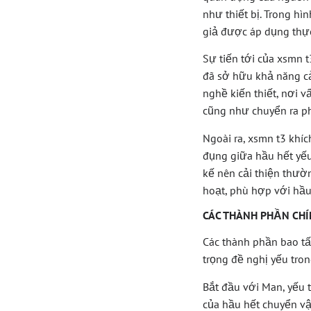
như thiết bị. Trong hì
giả được áp dụng thực
Sự tiến tới của xsmn 
đã sở hữu khả năng cả
nghề kiến thiết, nơi 
cũng như chuyển ra ph
Ngoài ra, xsmn t3 khí
đụng giữa hầu hết yế
kế nên cải thiện thườ
hoạt, phù hợp với hầu
CÁC THÀNH PHẦN CHÍ
Các thành phần bao tấ
trọng đề nghị yếu tro
Bắt đầu với Man, yếu 
của hầu hết chuyển vậ