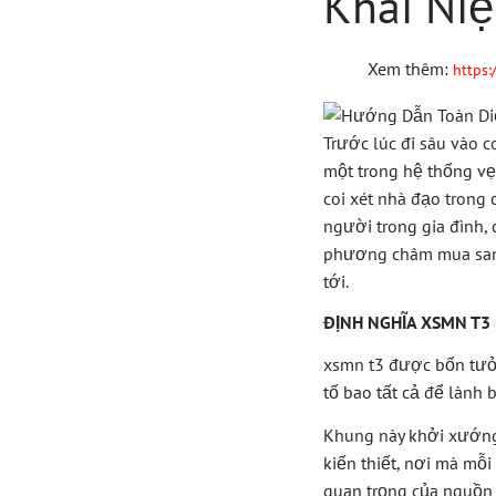
Khái Ni
Xem thêm:
https
Trước lúc đi sâu vào c
một trong hệ thống vẹ
coi xét nhà đạo trong
người trong gia đình,
phương châm mua sanh.
tới.
ĐỊNH NGHĨA XSMN T3
xsmn t3 được bốn tưởn
tố bao tất cả để lành 
Khung này khởi xướng
kiến thiết, nơi mà mỗi
quan trọng của nguồn 