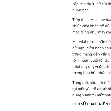
cấp cho dưới để cải t
buôn bán.
Tiếp theo, Machine bả
chiếc chìa khóa để đố
móc cũng như máy khôn
Material thừa nhận hế
đề nghị điều hành ch
trọng mang đến vấn đề
lợi nhuận buổi tối ưu
thiết quý quý vị đọc,
ương hầu hết phần còn
Tổng thể, hầu hết thà
tại một yếu tố đã sở 
dụng xsmn t3 một phư
LỊCH SỬ PHÁT TRIỂN 