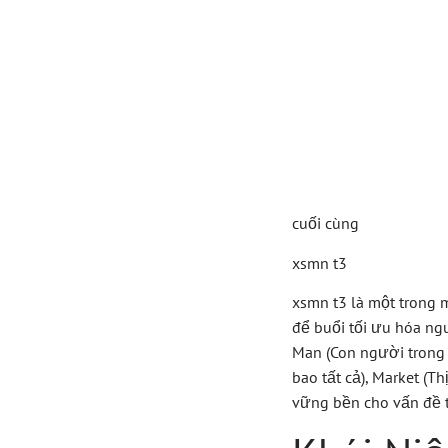
Hướng
Xsmn 
Cho D
cuối cùng
xsmn t3
xsmn t3 là một trong 
để buổi tối ưu hóa ng
Man (Con người trong g
bao tất cả), Market (
vững bền cho vấn đề t