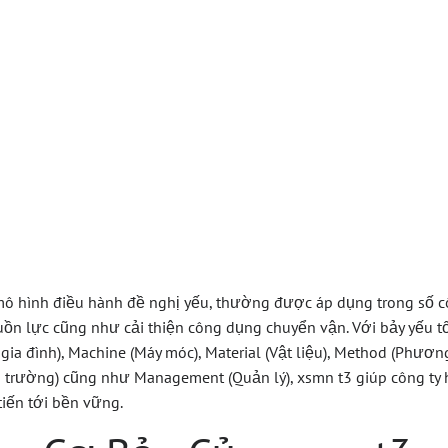
 Dẫn Toàn Diện 
T3 Công Cụ Mạn
oanh Nghiệp
mô hình điều hành đề nghị yếu, thường được áp dụng trong số c
uồn lực cũng như cải thiện công dụng chuyển vận. Với bảy yếu tố
ia đình), Machine (Máy móc), Material (Vật liệu), Method (Phươn
Thị trường) cũng như Management (Quản lý), xsmn t3 giúp công ty
iến tới bền vững.