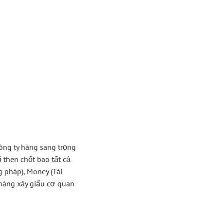
Về
h Mẽ
ông ty hàng sang trọng
 then chốt bao tất cả
g pháp), Money (Tài
 hàng xây giấu cơ quan