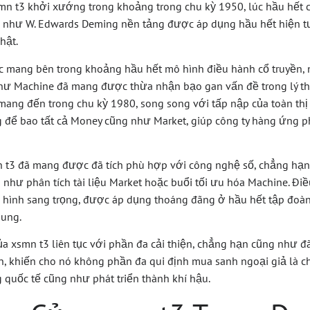
xsmn t3 khởi xướng trong khoảng trong chu kỳ 1950, lúc hầu hết c
 như W. Edwards Deming nền tảng được áp dụng hầu hết hiện t
hật.
 mang bên trong khoảng hầu hết mô hình điều hành cổ truyền, 
ư Machine đã mang được thừa nhận bạo gan vấn đề trong lý thu
 mang đến trong chu kỳ 1980, song song với tấp nập của toàn thị
 để bao tất cả Money cũng như Market, giúp công ty hàng ứng ph
n t3 đã mang được đã tích phù hợp với công nghệ số, chẳng h
 như phân tích tài liệu Market hoặc buổi tối ưu hóa Machine. Đi
 hình sang trọng, được áp dụng thoáng đãng ở hầu hết tập đoà
ung.
của xsmn t3 liên tục với phần đa cải thiện, chẳng hạn cũng như 
n, khiến cho nó không phần đa qui định mua sanh ngoại giả là c
 quốc tế cũng như phát triển thành khí hậu.