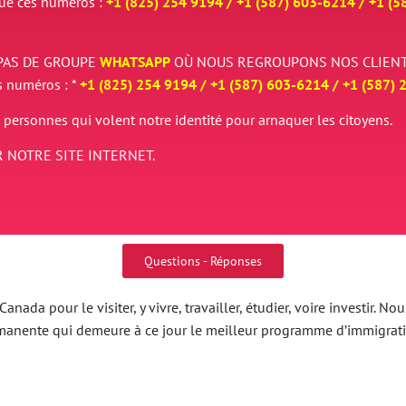
que ces numéros :
+1 (825) 254 9194 / +
1 (587) 603-6214 / +
1 (5
PAS DE GROUPE
WHATSAPP
OÙ NOUS REGROUPONS NOS CLIENT
s numéros : *
+1 (825) 254 9194 / +
1 (587) 603-6214 / +
1 (587) 
 personnes qui volent notre identité pour arnaquer les citoyens.
 NOTRE SITE INTERNET.
Questions - Réponses
nada pour le visiter, y vivre, travailler, étudier, voire investir.
ermanente qui demeure à ce jour le meilleur programme d’immigrat