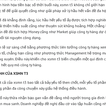
nh hình họa tiền bạc số thời buổi này, xsmn t3 không chỉ giới hạn 
 tế để giải quyết cũng như giải pháp xử lý hầu hết vấn đề đa h
t3 đã khẳng định rằng, lúc hầu hết yếu tố ấy được tích hợp nghiê
i thiện hiệu suất cũng như thuyên sút khủng hoảng. Một chẳng 
vấn đề đã tích hợp Money cũng như Market giúp công ty hàng d
ối tài nguyên công dụng.
ch lệ sự sáng chế bằng phương thức liên tưởng công ty hàng xe
u tố, chẳng hạn cũng như phương thức Management hệ trọng ma
ng xuyên. Điều này khiến cho xsmn t3 biến chuyển một qui định
 hết quy mô công ty hàng.
NH CỦA XSMN T3
t cả của xsmn t3 bao tất cả bảy yếu tố then chốt, mỗi yếu tố ph
ng phần đa công chuyện xây giấu hệ thống điều hành.
tố này thừa nhận bạo gan vấn đề rằng nhỏ người trong gia đình 
n mua sanh. Doanh nghiệp đề nghị đầu cơ vào tập huấn cũng nh