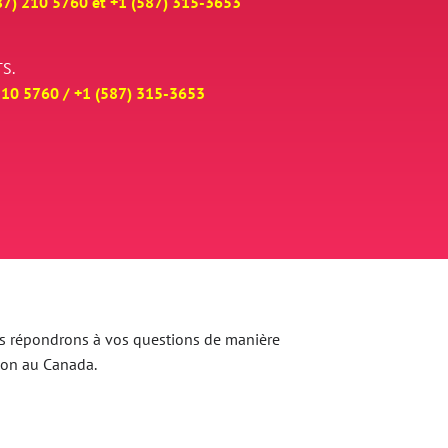
87) 210 5760 et
+
1 (587) 315-3653
S.
210 5760 /
+
1 (587) 315-3653
 Nous répondrons à vos questions de manière
ion au Canada.