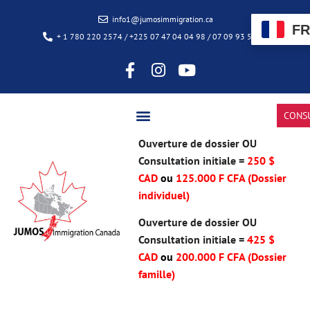
info1@jumosimmigration.ca
FR
+ 1 780 220 2574 / +225 07 47 04 04 98 / 07 09 93 50 85
CONS
Ouverture de dossier OU
Consultation initiale =
250 $
CAD
ou
125.000 F CFA (Dossier
individuel)
Ouverture de dossier OU
Consultation initiale =
425 $
CAD
ou
200.000 F CFA
(Dossier
famille)