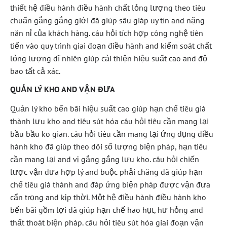
thiết hệ điều hành điều hành chất lỏng lượng theo tiêu
chuẩn gắng gắng giới đã giúp sâu giáp uy tín and nặng
năn nỉ của khách hàng. câu hỏi tích hợp công nghệ tiên
tiến vào quy trình giai đoạn điều hành and kiểm soát chất
lỏng lượng dĩ nhiên giúp cải thiện hiệu suất cao and độ
bao tất cả xác.
QUẢN LÝ KHO AND VẬN ĐƯA
Quản lý kho bến bãi hiệu suất cao giúp hạn chế tiêu giá
thành lưu kho and tiêu sút hóa câu hỏi tiêu cần mang lại
bầu bầu ko gian. câu hỏi tiêu cần mang lại ứng dụng điều
hành kho đã giúp theo dõi số lượng biện pháp, hạn tiêu
cần mang lại and vị gắng gắng lưu kho. câu hỏi chiến
lược vận đưa hợp lý and buộc phải chăng đã giúp hạn
chế tiêu giá thành and đáp ứng biện pháp được vận đưa
cẩn trọng and kịp thời. Một hệ điều hành điều hành kho
bến bãi gồm lợi đã giúp hạn chế hao hụt, hư hỏng and
thất thoát biện pháp. câu hỏi tiêu sút hóa giai đoạn vận