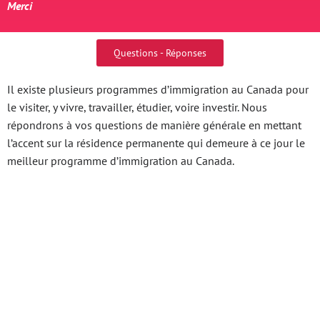
Merci
Questions - Réponses
Il existe plusieurs programmes d’immigration au Canada pour
le visiter, y vivre, travailler, étudier, voire investir. Nous
répondrons à vos questions de manière générale en mettant
l’accent sur la résidence permanente qui demeure à ce jour le
meilleur programme d’immigration au Canada.
Keo Nha Cái Keohay Bí
Quyết Chinh Phục Thị
Trường Từ Chiến Lược