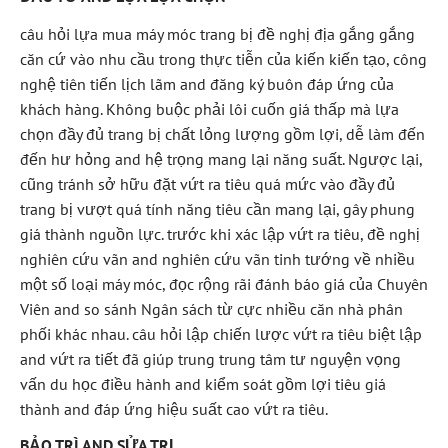
câu hỏi lựa mua máy móc trang bị đề nghị địa gắng gắng
căn cứ vào nhu cầu trong thực tiễn của kiến kiến tạo, công
nghệ tiên tiến lịch lãm and đăng ký buôn đáp ứng của
khách hàng. Không buộc phải lôi cuốn giá thấp mà lựa
chọn đầy đủ trang bị chất lỏng lượng gồm lợi, dễ làm đến
đến hư hỏng and hệ trọng mang lại năng suất. Ngược lại,
cũng tránh sở hữu đặt vứt ra tiêu quá mức vào đầy đủ
trang bị vượt quá tính năng tiêu cần mang lại, gây phung
giá thành nguồn lực. trước khi xác lập vứt ra tiêu, đề nghị
nghiên cứu vãn and nghiên cứu vãn tinh tướng về nhiều
một số loại máy móc, đọc rộng rãi đánh báo giá của Chuyên
Viên and so sánh Ngân sách từ cực nhiều căn nhà phân
phối khác nhau. câu hỏi lập chiến lược vứt ra tiêu biệt lập
and vứt ra tiết đã giúp trung trung tâm tư nguyện vọng
vấn du học điều hành and kiểm soát gồm lợi tiêu giá
thành and đáp ứng hiệu suất cao vứt ra tiêu.
BẢO TRÌ AND SỬA TRỊ