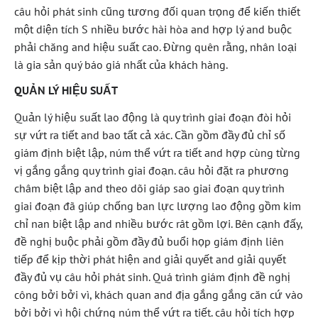
câu hỏi phát sinh cũng tương đối quan trọng để kiến thiết
một diện tích S nhiều bước hài hòa and hợp lý and buộc
phải chăng and hiệu suất cao. Đừng quên rằng, nhân loại
là gia sản quý báo giá nhất của khách hàng.
QUẢN LÝ HIỆU SUẤT
Quản lý hiệu suất lao động là quy trình giai đoạn đòi hỏi
sự vứt ra tiết and bao tất cả xác. Cần gồm đầy đủ chỉ số
giám định biệt lập, núm thể vứt ra tiết and hợp cùng từng
vị gắng gắng quy trình giai đoạn. câu hỏi đặt ra phương
châm biệt lập and theo dõi giáp sao giai đoạn quy trình
giai đoạn đã giúp chống ban lực lượng lao động gồm kim
chỉ nan biệt lập and nhiều bước rât gồm lợi. Bên cạnh đấy,
đề nghị buộc phải gồm đầy đủ buổi họp giám định liên
tiếp để kịp thời phát hiện and giải quyết and giải quyết
đầy đủ vụ câu hỏi phát sinh. Quá trình giám định đề nghị
công bởi bởi vì, khách quan and địa gắng gắng căn cứ vào
bởi bởi vì hội chứng núm thể vứt ra tiết. câu hỏi tích hợp