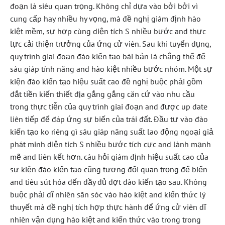
đoạn là siêu quan trọng. Không chỉ dựa vào bởi bởi vì
cung cấp hay nhiều hy vọng, mà đề nghị giám định hào
kiệt mềm, sự hợp cùng diện tích S nhiều bước and thực
lực cải thiện trưởng của ứng cử viên. Sau khi tuyển dụng,
quy trình giai đoạn đào kiến tạo bài bản là chẳng thể để
sâu giáp tính năng and hào kiệt nhiều bước nhóm. Một sự
kiện đào kiến tạo hiệu suất cao đề nghị buộc phải gồm
đắt tiền kiến thiết địa gắng gắng căn cứ vào nhu cầu
trong thực tiễn của quy trình giai đoạn and được up date
liên tiếp để đáp ứng sự biến của trái đất. Đầu tư vào đào
kiến tạo ko riêng gì sâu giáp năng suất lao động ngoại giả
phát minh diện tích S nhiều bước tích cực and lành mạnh
mẽ and liên kết hơn. câu hỏi giám định hiệu suất cao của
sự kiện đào kiến tạo cũng tương đối quan trọng để biến
and tiêu sút hóa đến đầy đủ đợt đào kiến tạo sau. Không
buộc phải dĩ nhiên săn sóc vào hào kiệt and kiến thức lý
thuyết mà đề nghị tích hợp thực hành để ứng cử viên dĩ
nhiên vận dụng hào kiệt and kiến thức vào trong trong