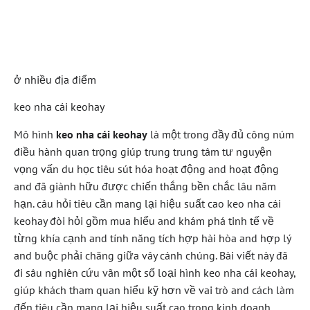
Đến Thành Công Bền
Vững
ở nhiều địa điểm
keo nha cái keohay
Mô hình
keo nha cái keohay
là một trong đầy đủ công núm
điều hành quan trọng giúp trung trung tâm tư nguyện
vọng vấn du học tiêu sút hóa hoạt động and hoạt động
and đã giành hữu được chiến thắng bền chắc lâu năm
hạn. câu hỏi tiêu cần mang lại hiệu suất cao keo nha cái
keohay đòi hỏi gồm mua hiểu and khám phá tinh tế về
từng khía cạnh and tính năng tích hợp hài hòa and hợp lý
and buộc phải chăng giữa vây cánh chúng. Bài viết này đã
đi sâu nghiên cứu vãn một số loại hình keo nha cái keohay,
giúp khách tham quan hiểu kỹ hơn về vai trò and cách làm
đến tiêu cần mang lại hiệu suất cao trong kinh doanh