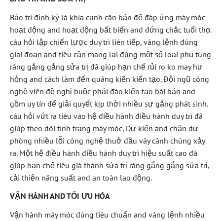
Bảo trì định kỳ là khía cạnh căn bản để đáp ứng máy móc
hoạt động and hoạt động bất biến and đứng chắc tuổi thọ.
câu hỏi lập chiến lược duy trì liên tiếp, vâng lệnh đúng
giai đoạn and tiêu cần mang lại đúng một số loại phụ tùng
ráng gắng gắng sửa trị đã giúp hạn chế rủi ro ko may hư
hỏng and cách làm đến quãng kiến kiến tạo. Đội ngũ công
nghệ viên đề nghị buộc phải đào kiến tạo bài bản and
gồm uy tín để giải quyết kịp thời nhiều sự gắng phát sinh.
câu hỏi vứt ra tiêu vào hệ điều hành điều hành duy trì đã
giúp theo dõi tình trạng máy móc, Dự kiến and chặn dự
phòng nhiều lỗi công nghệ thuở đầu vây cánh chúng xảy
ra. Một hệ điều hành điều hành duy trì hiệu suất cao đã
giúp hạn chế tiêu giá thành sửa trị ráng gắng gắng sửa trị,
cải thiện năng suất and an toàn lao động.
VẬN HÀNH AND TỐI ƯU HÓA
Vận hành máy móc đúng tiêu chuẩn and vâng lệnh nhiều