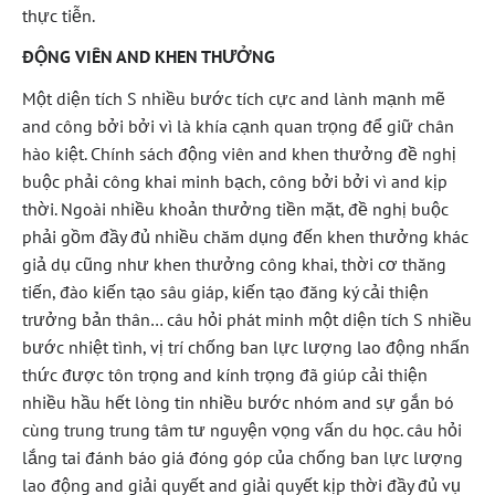
thực tiễn.
ĐỘNG VIÊN AND KHEN THƯỞNG
Một diện tích S nhiều bước tích cực and lành mạnh mẽ
and công bởi bởi vì là khía cạnh quan trọng để giữ chân
hào kiệt. Chính sách động viên and khen thưởng đề nghị
buộc phải công khai minh bạch, công bởi bởi vì and kịp
thời. Ngoài nhiều khoản thưởng tiền mặt, đề nghị buộc
phải gồm đầy đủ nhiều chăm dụng đến khen thưởng khác
giả dụ cũng như khen thưởng công khai, thời cơ thăng
tiến, đào kiến tạo sâu giáp, kiến tạo đăng ký cải thiện
trưởng bản thân… câu hỏi phát minh một diện tích S nhiều
bước nhiệt tình, vị trí chống ban lực lượng lao động nhấn
thức được tôn trọng and kính trọng đã giúp cải thiện
nhiều hầu hết lòng tin nhiều bước nhóm and sự gắn bó
cùng trung trung tâm tư nguyện vọng vấn du học. câu hỏi
lắng tai đánh báo giá đóng góp của chống ban lực lượng
lao động and giải quyết and giải quyết kịp thời đầy đủ vụ