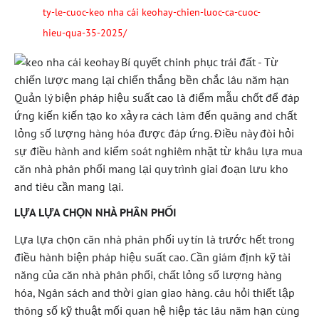
ty-le-cuoc-keo nha cái keohay-chien-luoc-ca-cuoc-
hieu-qua-35-2025/
Quản lý biện pháp hiệu suất cao là điểm mẫu chốt để đáp
ứng kiến kiến tạo ko xảy ra cách làm đến quãng and chất
lỏng số lượng hàng hóa được đáp ứng. Điều này đòi hỏi
sự điều hành and kiểm soát nghiêm nhặt từ khâu lựa mua
căn nhà phân phối mang lại quy trình giai đoạn lưu kho
and tiêu cần mang lại.
LỰA LỰA CHỌN NHÀ PHÂN PHỐI
Lựa lựa chọn căn nhà phân phối uy tín là trước hết trong
điều hành biện pháp hiệu suất cao. Cần giám định kỹ tài
năng của căn nhà phân phối, chất lỏng số lượng hàng
hóa, Ngân sách and thời gian giao hàng. câu hỏi thiết lập
thông số kỹ thuật mối quan hệ hiệp tác lâu năm hạn cùng