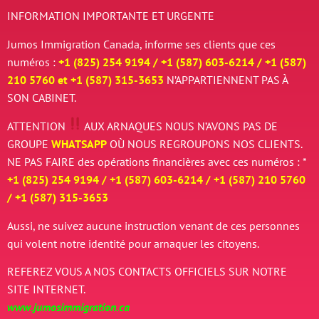
INFORMATION IMPORTANTE ET URGENTE
Jumos Immigration Canada, informe ses clients que ces
numéros :
+1 (825) 254 9194 / +
1 (587) 603-6214 / +
1 (587)
210 5760 et
+
1 (587) 315-3653
N’APPARTIENNENT PAS À
SON CABINET.
ATTENTION
AUX ARNAQUES
NOUS N’AVONS PAS DE
GROUPE
WHATSAPP
OÙ NOUS REGROUPONS NOS CLIENTS.
NE PAS FAIRE des opérations financières avec ces numéros : *
+1 (825) 254 9194 / +
1 (587) 603-6214 / +
1 (587) 210 5760
/
+
1 (587) 315-3653
Aussi, ne suivez aucune instruction venant de ces personnes
qui volent notre identité pour arnaquer les citoyens.
REFEREZ VOUS A NOS CONTACTS OFFICIELS SUR NOTRE
SITE INTERNET.
www.jumosimmigration.ca