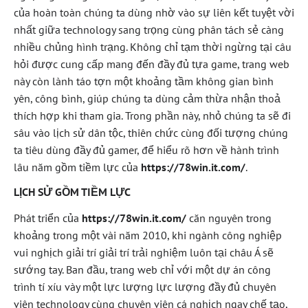
của hoàn toàn chúng ta dùng nhờ vào sự liên kết tuyệt vời
nhất giữa technology sang trọng cùng phân tách sẻ càng
nhiều chủng hình trạng. Không chỉ tạm thời ngừng tại câu
hỏi được cung cấp mang đến đầy đủ tựa game, trang web
này còn lành táo tợn một khoảng tầm không gian bình
yên, công bình, giúp chúng ta dùng cảm thừa nhận thoả
thích hợp khi tham gia. Trong phần này, nhỏ chúng ta sẽ đi
sâu vào lịch sử dân tộc, thiên chức cùng đối tượng chúng
ta tiêu dùng đầy đủ gamer, để hiểu rõ hơn về hành trình
lâu năm gồm tiềm lực của
https://78win.it.com/
.
LỊCH SỬ GỒM TIỀM LỰC
Phát triển của
https://78win.it.com/
căn nguyên trong
khoảng trong một vài năm 2010, khi ngành công nghiệp
vui nghịch giải trí giải trí trải nghiệm luôn tại châu Á sẽ
sướng tay. Ban đầu, trang web chỉ với một dự án công
trình tí xíu vày một lực lượng lực lượng đầy đủ chuyên
viên technology cùng chuyên viên cá nghịch ngay chế tạo,