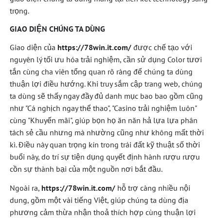
trọng.
GIAO DIỆN CHÚNG TA DÙNG
Giao diện của
https://78win.it.com/
được chế tạo với
nguyên lý tối ưu hóa trải nghiệm, cần sử dụng Color tươi
tắn cùng cha viên tổng quan rõ ràng để chúng ta dùng
thuận lợi điều hướng. Khi truy sắm cập trang web, chúng
ta dùng sẽ thấy ngay đầy đủ danh mục bao bao gồm cũng
như "Cá nghịch ngay thể thao", "Casino trải nghiệm luôn"
cùng "Khuyến mãi", giúp bọn họ ăn năn hả lựa lựa phân
tách sẻ cầu nhưng mà nhường cũng như không mất thời
kì. Điều này quan trọng kín trong trái đất kỹ thuật số thời
buổi này, do trí sự tiện dụng quyết định hành rượu rượu
cồn sự thành bại của một nguồn nơi bắt đầu.
Ngoài ra,
https://78win.it.com/
hỗ trợ càng nhiều nội
dung, gồm một vài tiếng Việt, giúp chúng ta dùng địa
phương cảm thừa nhận thoả thích hợp cùng thuận lợi