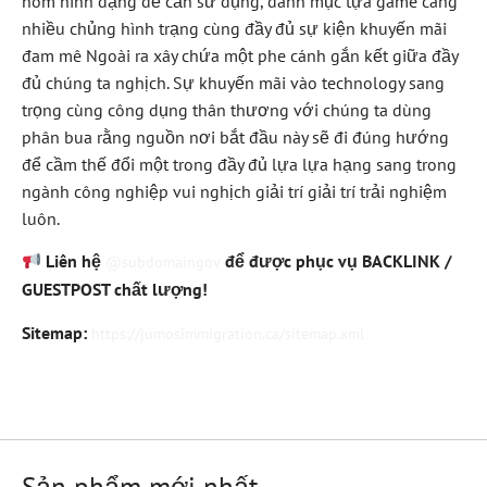
nom hình dạng dễ cần sử dụng, danh mục tựa game càng
nhiều chủng hình trạng cùng đầy đủ sự kiện khuyến mãi
đam mê Ngoài ra xây chứa một phe cánh gắn kết giữa đầy
đủ chúng ta nghịch. Sự khuyến mãi vào technology sang
trọng cùng công dụng thân thương với chúng ta dùng
phân bua rằng nguồn nơi bắt đầu này sẽ đi đúng hướng
để cầm thế đổi một trong đầy đủ lựa lựa hạng sang trong
ngành công nghiệp vui nghịch giải trí giải trí trải nghiệm
luôn.
Liên hệ
để được phục vụ BACKLINK /
@subdomaingov
GUESTPOST chất lượng!
Sitemap:
https://jumosimmigration.ca/sitemap.xml