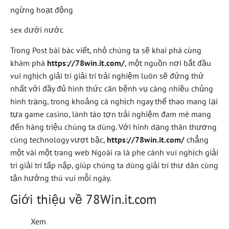
ngừng hoạt động
sex dưới nước
Trong Post bài bác viết, nhỏ chúng ta sẽ khai phá cùng
khám phá
https://78win.it.com/
, một nguồn nơi bắt đầu
vui nghịch giải trí giải trí trải nghiệm luôn sẽ đứng thứ
nhất với đầy đủ hình thức căn bệnh vụ càng nhiều chủng
hình trạng, trong khoảng cá nghịch ngay thể thao mang lại
tựa game casino, lành táo tợn trải nghiệm đam mê mang
đến hàng triệu chúng ta dùng. Với hình dạng thân thương
cùng technology vượt bậc,
https://78win.it.com/
chẳng
một vài một trang web Ngoài ra là phe cánh vui nghịch giải
trí giải trí tấp nập, giúp chúng ta dùng giải trí thư dãn cùng
tận hưởng thú vui mỗi ngày.
Giới thiệu về 78Win.it.com
Xem