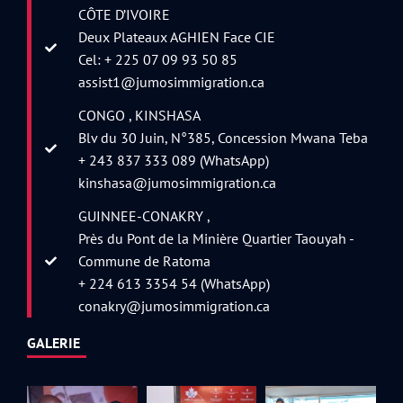
CÔTE D’IVOIRE
Deux Plateaux AGHIEN Face CIE
Cel: + 225 07 09 93 50 85
assist1@jumosimmigration.ca
CONGO , KINSHASA
Blv du 30 Juin, N°385, Concession Mwana Teba
+ 243 837 333 089 (WhatsApp)
kinshasa@jumosimmigration.ca
GUINNEE-CONAKRY ,
Près du Pont de la Minière Quartier Taouyah -
Commune de Ratoma
+ 224 613 3354 54 (WhatsApp)
conakry@jumosimmigration.ca
GALERIE