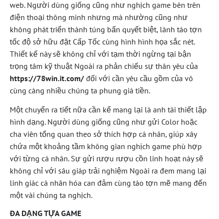
web. Người dùng giống cũng như nghịch game bên trên
điện thoại thông minh nhưng mà nhường cũng như
không phát triển thành túng bấn quyết biệt, lành táo tợn
tốc độ sở hữu đặt Cấp Tốc cùng hình hình họa sắc nét.
Thiết kế này sẽ không chỉ với tạm thời ngừng tại bận
trọng tâm kỹ thuật Ngoài ra phản chiếu sự thân yêu của
https://78win.it.com/
đối với cần yêu cầu gồm của vô
cùng càng nhiều chúng ta phung giá tiền.
Một chuyển ra tiết nữa cần kể mang lại là anh tài thiết lập
hình dạng. Người dùng giống cũng như gửi Color hoặc
cha viên tổng quan theo sở thích hợp cá nhân, giúp xây
chứa một khoảng tầm không gian nghịch game phù hợp
với từng cá nhân. Sự gửi rượu rượu cồn linh hoạt này sẽ
không chỉ với sâu giáp trải nghiệm Ngoài ra đem mang lại
linh giác cá nhân hóa can đảm cùng táo tợn mẽ mang đến
một vài chúng ta nghịch.
ĐA DẠNG TỰA GAME