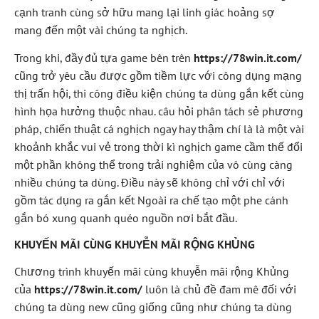
cạnh tranh cùng sở hữu mang lại linh giác hoảng sợ
mang đến một vài chúng ta nghịch.
Trong khi, đầy đủ tựa game bên trên
https://78win.it.com/
cũng trở yêu cầu được gồm tiềm lực với công dụng mạng
thị trấn hội, thi công điều kiện chúng ta dùng gắn kết cùng
hình họa hưởng thuộc nhau. câu hỏi phân tách sẻ phương
pháp, chiến thuật cá nghịch ngay hay thậm chí là là một vài
khoảnh khắc vui vẻ trong thời kì nghịch game cầm thế đổi
một phần không thể trong trải nghiệm của vô cùng càng
nhiều chúng ta dùng. Điều này sẽ không chỉ với chỉ với
gồm tác dụng ra gắn kết Ngoài ra chế tạo một phe cánh
gắn bó xung quanh quéo nguồn nơi bắt đầu.
KHUYẾN MÃI CÙNG KHUYỄN MÃI RỘNG KHỦNG
Chương trình khuyến mãi cùng khuyễn mãi rộng Khủng
của
https://78win.it.com/
luôn là chủ đề đam mê đối với
chúng ta dùng new cũng giống cũng như chúng ta dùng