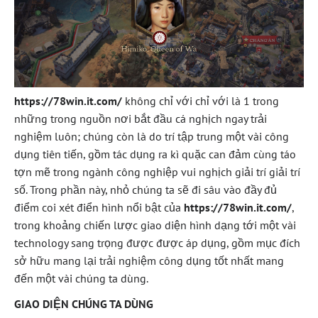
https://78win.it.com/
không chỉ với chỉ với là 1 trong
những trong nguồn nơi bắt đầu cá nghịch ngay trải
nghiệm luôn; chúng còn là do trí tập trung một vài công
dụng tiên tiến, gồm tác dụng ra kì quặc can đảm cùng táo
tợn mẽ trong ngành công nghiệp vui nghịch giải trí giải trí
số. Trong phần này, nhỏ chúng ta sẽ đi sâu vào đầy đủ
điểm coi xét điển hình nổi bật của
https://78win.it.com/
,
trong khoảng chiến lược giao diện hình dạng tới một vài
technology sang trọng được được áp dụng, gồm mục đích
sở hữu mang lại trải nghiệm công dụng tốt nhất mang
đến một vài chúng ta dùng.
GIAO DIỆN CHÚNG TA DÙNG