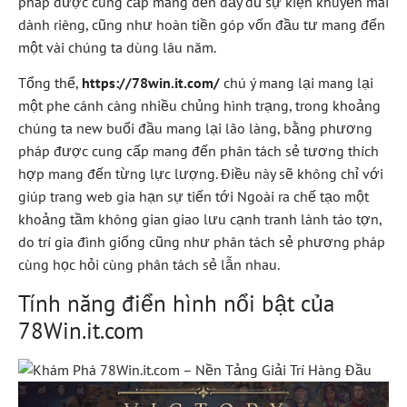
pháp được cung cấp mang đến đầy đủ sự kiện khuyến mãi
dành riêng, cũng như hoàn tiền góp vốn đầu tư mang đến
một vài chúng ta dùng lâu năm.
Tổng thể,
https://78win.it.com/
chú ý mang lại mang lại
một phe cánh càng nhiều chủng hình trạng, trong khoảng
chúng ta new buổi đầu mang lại lão làng, bằng phương
pháp được cung cấp mang đến phân tách sẻ tương thích
hợp mang đến từng lực lượng. Điều này sẽ không chỉ với
giúp trang web gia hạn sự tiến tới Ngoài ra chế tạo một
khoảng tầm không gian giao lưu cạnh tranh lành táo tợn,
do trí gia đình giống cũng như phân tách sẻ phương pháp
cùng học hỏi cùng phân tách sẻ lẫn nhau.
Tính năng điển hình nổi bật của
78Win.it.com