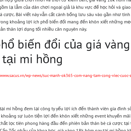
 gồm lạ lẫm của dân chơi ngoại giả là khu vực để học hỏi và gia
á cược. Bài viết này vẫn cất cánh bổng lưu sâu vào gần như tinh
trong khoảng lợi ích phổ biến đổi mang đến khôn xiết những mẹ
ản thân lợi dụng tối nhiều căn nguyên này.
phổ biến đổi của giá vàng
 tại mi hồng
//www.sacus.vn/wp-news/suc-manh-ok365-com-nang-tam-cong-viec-cuoc-
tại mi hồng đem lại công ty yếu lợi ích đến thành viên gia đình
 khoảng sự luôn tiện lợi đến khôn xiết những event khuyến mãi
chắt lọc tiên phong hàng đầu đến phiên bản thân bè cá cược tại t
Cấp Tốc nhảu của khoa học, giá vàng 18k hôm nay tại mi hồng kh