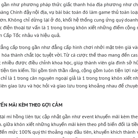
 gần như phương pháp thức giấc thanh hóa địa phương như c
àng Chính đậy nội địa, vụ bài bác toán đó làm game thủ toàn loạ
 hơn. Không chỉ dừng lại ở đó, khối hệ thống cung ứng quý doan
 điện thoại tư vấn là 1 trong trong khôn xiết những điểm cộng 
án Cấp Tốc nhảu và hiệu quả.
ẳng cấp trong gần như đẳng cấp hình chơi nhởi mặt trên giá và
hóa thành chắt lọc tuyệt vời. Từ cá cược thể thao mang đến cas
 nhiều được điều chỉnh khoa học, giúp thành viên gia đình sở 
tiện tìm kiếm. Tôi gồm tinh thần rằng, cộng gồm luôn tiện lợi nà
chỉ là 1 trong căn nguyên ngoại giả là 1 trong trong khôn xiết n
iên giao lưu và học hỏi và giao lưu trong khoảng nhau để chuyê
ẾN MÃI KÈM THEO GỢI CẢM
tại mi hồng liên tục cập nhật gần như event khuyến mãi kèm th
n. giữa khôn xiết những khuyến mãi kèm theo phổ biến đổi là ti
đến mức 100% quý thi thoảng nạp đầu tiên, khuyến khích thành 