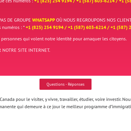
que ces numéros :
+1 (825) 254 9194 / +
1 (587) 603-6214 / +
1 (5
PAS DE GROUPE
WHATSAPP
OÙ NOUS REGROUPONS NOS CLIENT
s numéros : *
+1 (825) 254 9194 / +
1 (587) 603-6214 / +
1 (587) 
 personnes qui volent notre identité pour arnaquer les citoyens.
 NOTRE SITE INTERNET.
Questions - Réponses
nada pour le visiter, y vivre, travailler, étudier, voire investir.
ermanente qui demeure à ce jour le meilleur programme d’immigrat