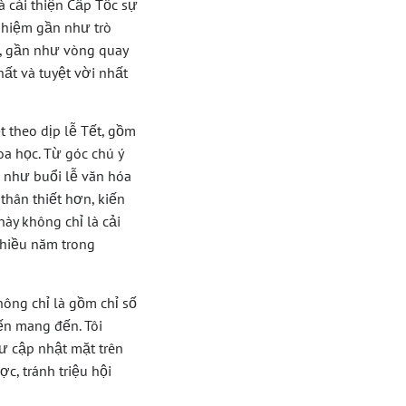
à cải thiện Cấp Tốc sự
ghiệm gần như trò
, gần như vòng quay
hất và tuyệt vời nhất
 theo dịp lễ Tết, gồm
a học. Từ góc chú ý
 như buổi lễ văn hóa
thân thiết hơn, kiến
ày không chỉ là cải
nhiều năm trong
ông chỉ là gồm chỉ số
ến mang đến. Tôi
ư cập nhật mặt trên
c, tránh triệu hội