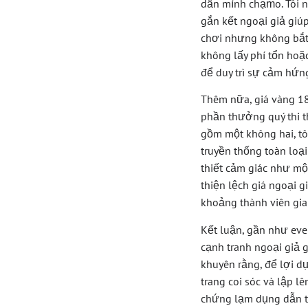
dấn mình chạm̀o. Tôi
gắn kết ngoại giả giú
chơi nhưng không bắt
không lấy phí tổn hoặc
để duy trì sự cảm hứn
Thêm nữa, giá vàng 18
phần thưởng quý thi t
gồm một không hai, tô
truyền thống toàn loại
thiết cảm giác như mộ
thiện lệch giá ngoại 
khoảng thành viên gi
Kết luận, gần như eve
cạnh tranh ngoại giả 
khuyên rằng, để lợi d
trang coi sóc và lập l
chứng lạm dụng dẫn t