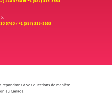
87) 210 5760 et
+
1 (587) 315-3653
S.
210 5760 /
+
1 (587) 315-3653
 Nous répondrons à vos questions de manière
ion au Canada.