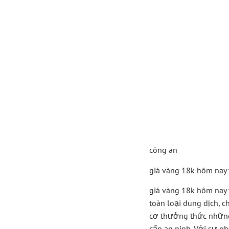
Khám 
Công 
Nay T
Đỉnh 
công an
giá vàng 18k hôm nay 
giá vàng 18k hôm nay 
toàn loại dung dịch, 
cơ thưởng thức những
cấp an ninh. Với sự p