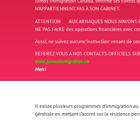
Jumos Immigration Canada, informe ses clients 
N’APPARTIENNENT PAS À SON CABINET.
ATTENTION
AUX ARNAQUES
NOUS N’AVONS 
NE PAS FAIRE des opérations financières avec ce
Aussi, ne suivez aucune instruction venant de ces
REFEREZ VOUS A NOS CONTACTS OFFICIELS SUR
www.jumosimmigration.ca
Merci
Il existe plusieurs programmes d’immigration au Ca
générale en mettant l’accent sur la résidence p