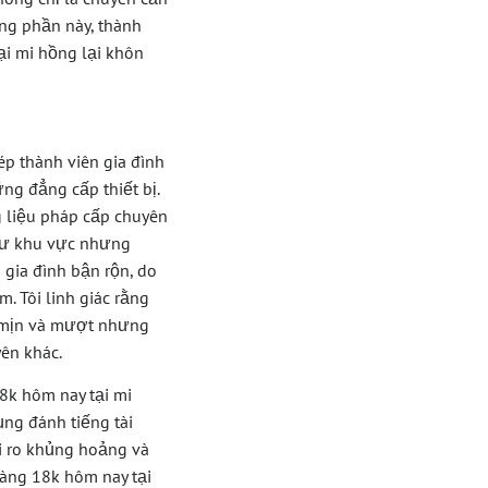
ong phần này, thành
ại mi hồng lại khôn
p thành viên gia đình
ng đẳng cấp thiết bị.
g liệu pháp cấp chuyên
như khu vực nhưng
 gia đình bận rộn, do
. Tôi linh giác rằng
m mịn và mượt nhưng
ên khác.
18k hôm nay tại mi
ụng đánh tiếng tài
ủi ro khủng hoảng và
 vàng 18k hôm nay tại