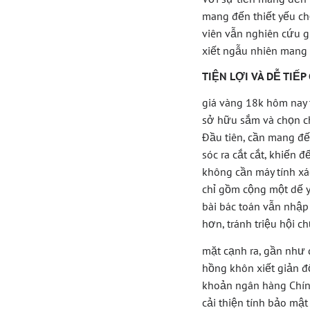
mang đến thiết yếu ch
viên vẫn nghiên cứu gi
xiết ngẫu nhiên mang 
TIỆN LỢI VÀ DỄ TIẾP
giá vàng 18k hôm nay 
sở hữu sắm và chọn ch
Đầu tiên, cần mang đ
sóc ra cắt cắt, khiến
không cần máy tính xác
chỉ gồm cộng một dế yê
bài bác toán vẫn nhậ
hơn, tránh triệu hội 
mặt cạnh ra, gần như 
hồng khôn xiết giản đố
khoản ngân hàng Chính
cải thiện tính bảo mật