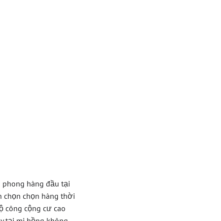
ành
 Hôm
 Game
n phong hàng đầu tại
n chọn chọn hàng thời
ộ công cộng cư cao
ay tại mi hồng không