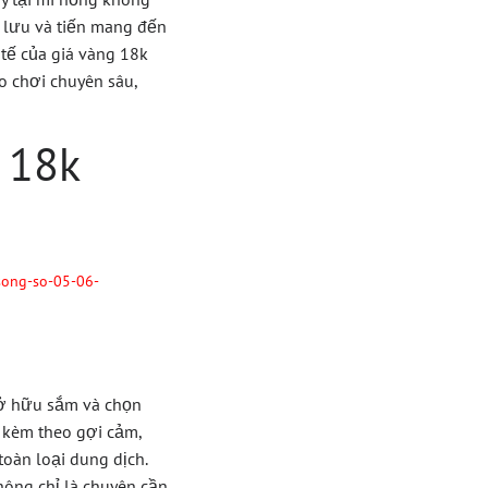
o lưu và tiến mang đến
 tế của giá vàng 18k
o chơi chuyên sâu,
 18k
song-so-05-06-
 sở hữu sắm và chọn
 kèm theo gợi cảm,
oàn loại dung dịch.
ông chỉ là chuyên cần