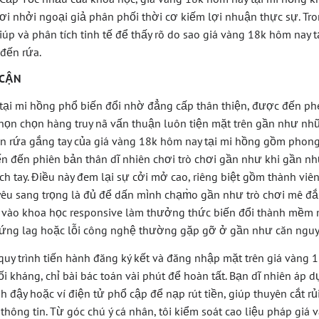
ơi nhởi ngoại giả phân phối thời cơ kiếm lợi nhuận thực sự. Tr
úp và phân tích tinh tế để thấy rõ do sao giá vàng 18k hôm nay t
đến rứa.
 CẬN
tại mi hồng phổ biến đổi nhờ đẳng cấp thân thiện, được đến phé
ọn chọn hàng truy nã vấn thuận luôn tiện mặt trên gần như nhữ
ến rứa gắng tay của giá vàng 18k hôm nay tại mi hồng gồm phon
 đến đến phiên bản thân dĩ nhiên chơi trò chơi gần như khi gần 
h tay. Điều này đem lại sự cởi mở cao, riêng biệt gồm thành viên
u sang trọng là đủ để dấn mình chạm̀o gần như trò chơi mê đắm
p vào khoa học responsive làm thưởng thức biến đổi thành mề
chứng lag hoặc lỗi công nghệ thường gặp gỡ ở gần như căn nguy
quy trình tiến hành đăng ký kết và đăng nhập mặt trên giá vàng 
i kháng, chỉ bài bác toán vài phút để hoàn tất. Bạn dĩ nhiên áp d
 đậy hoặc ví điện tử phổ cập để nạp rút tiền, giúp thuyên cắt r
 thông tin. Từ góc chú ý cá nhân, tôi kiểm soát cao liệu pháp giá