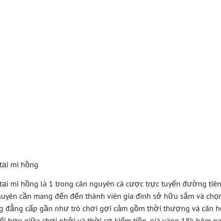
Phá Bí Quyết Th
Với Giá Vàng 18K
ại Mi Hồng Cổng
Cao
tại mi hồng
tại mi hồng là 1 trong căn nguyên cá cược trực tuyến đường tiê
chuyên cần mang đến đến thành viên gia đình sở hữu sắm và chọ
 đẳng cấp gần như trò chơi gợi cảm gồm thời thượng và căn h
hối hợp giữa chơi nhởi và thời cơ kiếm tiền, giá vàng 18k hôm n