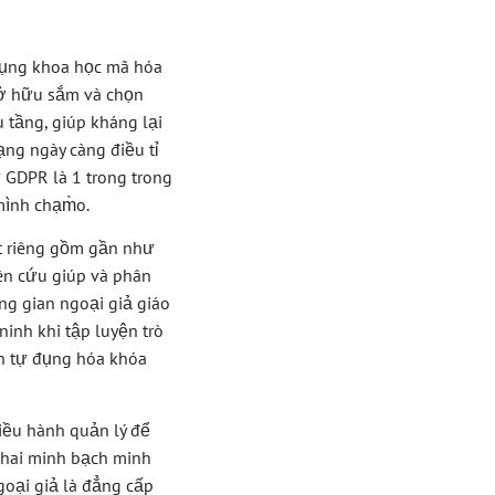
 dụng khoa học mã hóa
sở hữu sắm và chọn
 tầng, giúp kháng lại
ạng ngày càng điều tỉ
 GDPR là 1 trong trong
ình chạm̀o.
t riêng gồm gần như
iên cứu giúp và phân
ống gian ngoại giả giáo
inh khi tập luyện trò
ẫn tự đụng hóa khóa
iều hành quản lý để
khai minh bạch minh
goại giả là đẳng cấp