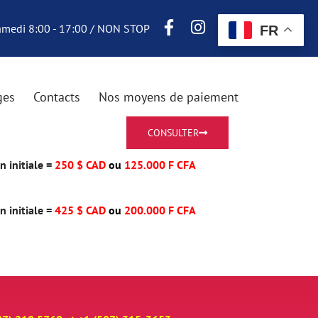
Samedi 8:00 - 17:00 / NON STOP
FR
ges
Contacts
Nos moyens de paiement
CONSULTER
 initiale =
250 $ CAD
ou
125.000 F CFA
 initiale =
425 $ CAD
ou
200.000 F CFA