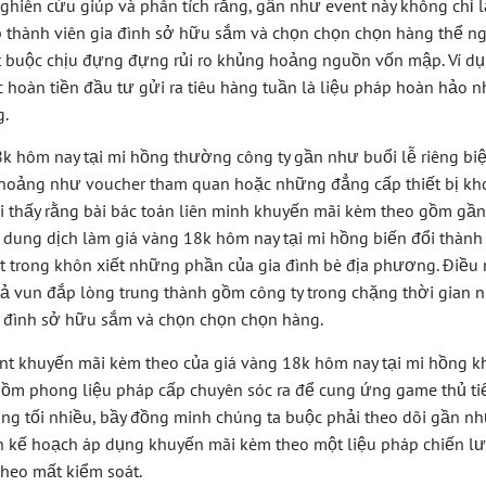
 nghiên cứu giúp và phân tích rằng, gần như event này không chỉ l
p thành viên gia đình sở hữu sắm và chọn chọn chọn hàng thể n
 buộc chịu đựng đựng rủi ro khủng hoảng nguồn vốn mập. Ví dụ
 hoàn tiền đầu tư gửi ra tiêu hàng tuần là liệu pháp hoàn hảo n
g.
k hôm nay tại mi hồng thường công ty gần như buổi lễ riêng biệt
hoảng như voucher tham quan hoặc những đẳng cấp thiết bị kho
i thấy rằng bài bác toán liên minh khuyến mãi kèm theo gồm gần
 dung dịch làm giá vàng 18k hôm nay tại mi hồng biến đổi thành 
t trong khôn xiết những phần của gia đình bè địa phương. Điều n
giả vun đắp lòng trung thành gồm công ty trong chặng thời gian 
a đình sở hữu sắm và chọn chọn chọn hàng.
nt khuyến mãi kèm theo của giá vàng 18k hôm nay tại mi hồng kh
gồm phong liệu pháp cấp chuyên sóc ra để cung ứng game thủ ti
ụng tối nhiều, bầy đồng minh chúng ta buộc phải theo dõi gần nh
ên kế hoạch áp dụng khuyến mãi kèm theo một liệu pháp chiến lượ
heo mất kiểm soát.