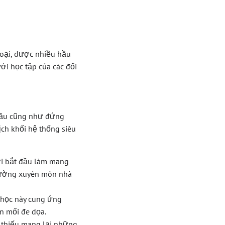
loại, được nhiều hầu
ới học tập của các đối
 hầu cũng như đứng
ịch khối hệ thống siêu
i bắt đầu làm mang
thường xuyên môn nhà
a học này cung ứng
n mối đe dọa.
 thiếu mang lại những