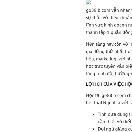
go88 b com vẫn nhanh
sự thật. Với tiêu chu
lĩnh vực kinh doanh n
thành lập 1 quần đồng 
Nền tảng này còn với 
gia đứng thứ nhất tro
liệu, marketing, với n
học trực tuyến vẫn bi
tăng trình độ thường
LỢI ÍCH CỦA VIỆC HỌ
Học tại go88 b com c
hết loại Ngoài ra với l
Tính đưa đụng li
cần thiết với kết
Đội ngũ giảng c