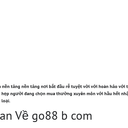
Phá Go88 B Com 
Sẻ Kiến Thức Và K
m Học Tập
 nền tảng nền tảng nơi bắt đầu rễ tuyệt vời với hoàn hảo với 
 hẹp người đang chọn mua thường xuyên môn với hầu hết nhậ
 loại.
an Về go88 b com