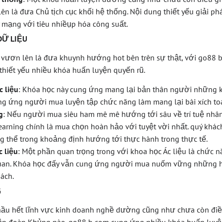
ên là đưa Chủ tịch cục khối hệ thống. Nội dung thiết yếu giải ph
 mạng với tiêu nhiềụp hóa công suất.
DỮ LIỆU
 vươn lên là đưa khuynh hướng hot bên trên sự thật, với go88 
y thiết yếu nhiều khóa huấn luyện quyến rũ.
c liệu
: Khóa học này cung ứng mang lại bản thân người những kỹ
ng ứng người mua luyện tập chức năng làm mang lại bài xích toá
g
: Nếu người mua siêu ham mê mê hướng tới sâu về trí tuệ nhân
arning chính là mua chọn hoàn hảo với tuyệt vời nhất. quý khác
 ráng thể trong khoảng định hướng tới thực hành trong thực tế.
 liệu
: Một phần quan trọng trong với khoa học Ác liệu là chức nă
quan. Khóa học đấy vẫn cung ứng người mua nuốm vững những h
ách.
G
hầu hết lĩnh vực kinh doanh nghề dường cũng như chưa còn điề