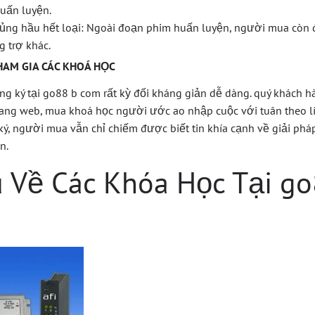
uấn luyện.
chủng hầu hết loại: Ngoài đoạn phim huấn luyện, người mua cò
g trợ khác.
HAM GIA CÁC KHOÁ HỌC
ng ký tại go88 b com rất kỳ đối kháng giản dễ dàng. quý khách hà
trang web, mua khoá học người ước ao nhập cuộc với tuân theo lí 
ý, người mua vẫn chỉ chiếm được biết tin khía cạnh về giải pháp
n.
 Về Các Khóa Học Tại go