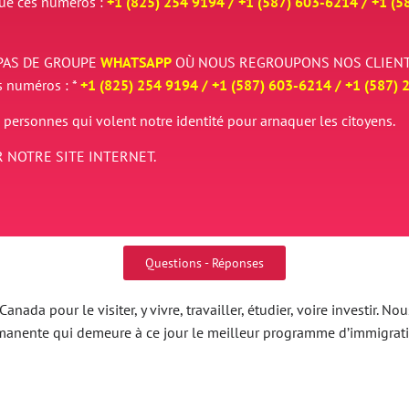
que ces numéros :
+1 (825) 254 9194 / +
1 (587) 603-6214 / +
1 (5
PAS DE GROUPE
WHATSAPP
OÙ NOUS REGROUPONS NOS CLIENT
s numéros : *
+1 (825) 254 9194 / +
1 (587) 603-6214 / +
1 (587) 
 personnes qui volent notre identité pour arnaquer les citoyens.
 NOTRE SITE INTERNET.
Questions - Réponses
nada pour le visiter, y vivre, travailler, étudier, voire investir.
ermanente qui demeure à ce jour le meilleur programme d’immigrat