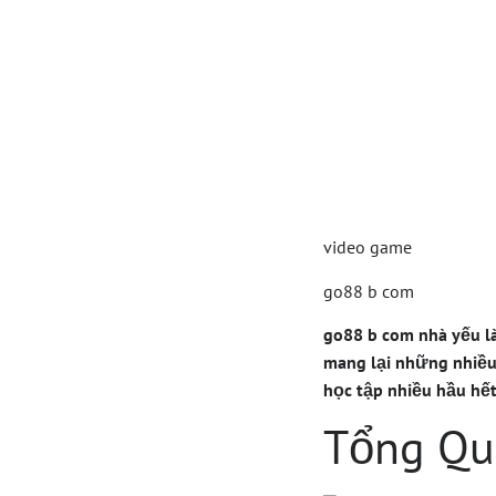
Khám 
Chia 
Nghiệ
video game
go88 b com
go88 b com nhà yếu là
mang lại những nhiều
học tập nhiều hầu hết
Tổng Qu