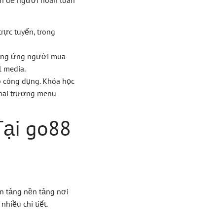
ện để người hoàn toàn
rực tuyến, trong
 cung ứng người mua
l media.
p công dụng. Khóa học
khai trương menu
Tại go88
ền tảng nền tảng nơi
nhiều chi tiết.