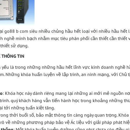
ại go88 b com siêu nhiều chủng hầu hết loại với nhiều hầu hết 
nh nghề minh bạch nhằm mục tiêu phân phối cần thiết cần thiết v
thiết sử dụng.
 THÔNG TIN
hà yếu là trong những những hầu hết lĩnh vực kinh doanh nghề
om. Những khóa huấn luyện về lập trình, an ninh mạng, với Chủ t
ạo
: Khóa học này dành riêng mang lại những ai mới mẻ nguồn nơ
p trình. quý khách hàng vẫn tiến hành học trong khoảng những 
i tới những tuấn kiệt tăng.
Trong thời buổi số, bảo mật thông tin càng ngày quan trọng. Khó
rõ về những phương pháp bảo vệ Ác liệu với giải pháp phát hiệ
ệ thống
: Một khóa huấn luyện dường cũng như chưa còn điều gì