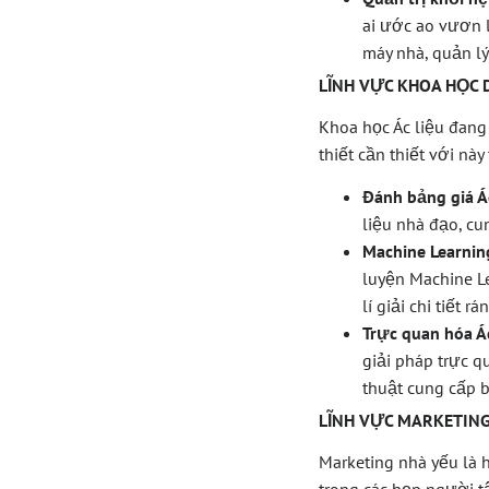
ai ước ao vươn l
máy nhà, quản lý
LĨNH VỰC KHOA HỌC 
Khoa học Ác liệu đang
thiết cần thiết với nà
Đánh bảng giá Á
liệu nhà đạo, cu
Machine Learnin
luyện Machine Le
lí giải chi tiết
Trực quan hóa Ác
giải pháp trực 
thuật cung cấp b
LĨNH VỰC MARKETIN
Marketing nhà yếu là 