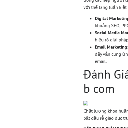
trong các hẹp người 
với thể tăng tuấn kiệt
Digital Marketin
khoảng SEO, PPC
Social Media Ma
hiểu rõ giải phá
Email Marketing
đấy vẫn cung ứn
email.
Đánh Gi
b com
Chất lượng khóa huấn l
bắt đầu rễ giáo dục t