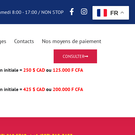
Samedi 8:00 - 17:00 / NON STOP
FR
ges
Contacts
Nos moyens de paiement
CONSULTER
 initiale =
250 $ CAD
ou
125.000 F CFA
 initiale =
425 $ CAD
ou
200.000 F CFA