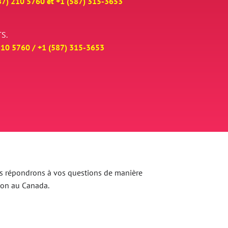
87) 210 5760 et
+
1 (587) 315-3653
S.
210 5760 /
+
1 (587) 315-3653
 Nous répondrons à vos questions de manière
ion au Canada.