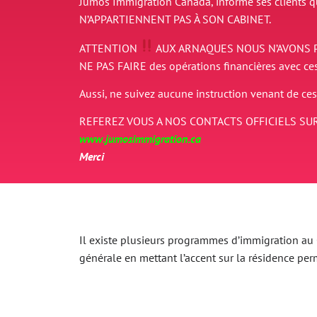
Jumos Immigration Canada, informe ses clients 
N’APPARTIENNENT PAS À SON CABINET.
ATTENTION
AUX ARNAQUES
NOUS N’AVONS 
NE PAS FAIRE des opérations financières avec ce
Aussi, ne suivez aucune instruction venant de ces
REFEREZ VOUS A NOS CONTACTS OFFICIELS SUR
www.jumosimmigration.ca
Merci
Il existe plusieurs programmes d’immigration au Ca
générale en mettant l’accent sur la résidence p