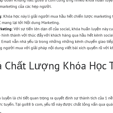
tập đoàn Khủng nào. go88 b com cung ứng nhiều khóa huấn luy
 marketing của các hẹp người.
g
: Khóa học này lí giải người mua hầu hết chiến lược marketing t
 mang lại tới Nội dung Marketing.
rketing
: Với sự tiến lên dạn dĩ của social, khóa huấn luyện này
p hình thành với thúc đẩy với khách hàng qua hầu hết kênh socia
: Email vẫn nhà yếu là trong những những kênh chuyển giao tiế
g người mua với giải pháp nội dung viết bài xích quyến rũ với 
á Chất Lượng Khóa Học 
uyện là chi tiết quan trọng ra quyết định sự thành tích của 1 n
rực tuyến. Tại go88 b com, yếu tố này được chất lỏng vấn qua quá 