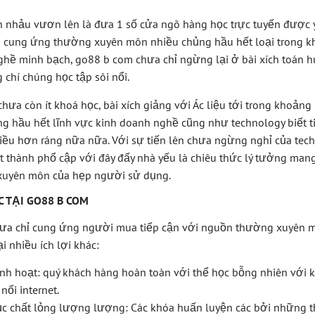
 nhảu vươn lên là đưa 1 số cửa ngõ hàng học trực tuyến được y
ẩn cung ứng thường xuyên môn nhiều chủng hầu hết loại trong k
ghề minh bạch, go88 b com chưa chỉ ngừng lại ở bài xích toán h
chí chúng học tập sôi nổi.
chưa còn ít khoá học, bài xích giảng với Ác liệu tới trong khoả
ng hầu hết lĩnh vực kinh doanh nghề cũng như technology biết ti
hiều hơn ráng nữa nữa. Với sự tiến lên chưa ngừng nghỉ của tech
ết thành phổ cập với đây đấy nhà yếu là chiêu thức lý tưởng man
 xuyên môn của hẹp người sử dụng.
C TẠI GO88 B COM
hưa chỉ cung ứng người mua tiếp cận với nguồn thường xuyên 
ại nhiều ích lợi khác:
nh hoạt: quý khách hàng hoàn toàn với thể học bỗng nhiên với k
 nối internet.
ục chất lỏng lượng lượng: Các khóa huấn luyện các bởi những 