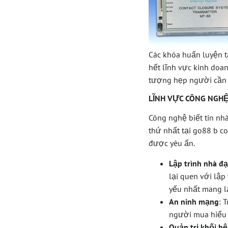
Các khóa huấn luyện t
hết lĩnh vực kinh doa
tượng hẹp người cần 
LĨNH VỰC CÔNG NGHỆ
Công nghệ biết tin n
thứ nhất tại go88 b c
được yêu ẩn.
Lập trình nhà đ
lại quen với lậ
yếu nhất mang lạ
An ninh mạng
: 
người mua hiểu 
Quản trị khối h