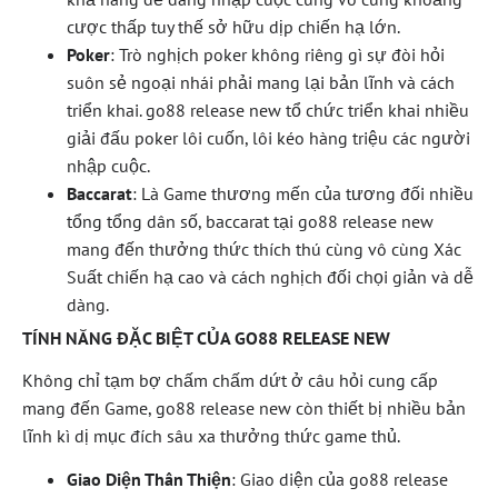
cược thấp tuy thế sở hữu dịp chiến hạ lớn.
Poker
: Trò nghịch poker không riêng gì sự đòi hỏi
suôn sẻ ngoại nhái phải mang lại bản lĩnh và cách
triển khai. go88 release new tổ chức triển khai nhiều
giải đấu poker lôi cuốn, lôi kéo hàng triệu các người
nhập cuộc.
Baccarat
: Là Game thương mến của tương đối nhiều
tổng tổng dân số, baccarat tại go88 release new
mang đến thưởng thức thích thú cùng vô cùng Xác
Suất chiến hạ cao và cách nghịch đối chọi giản và dễ
dàng.
TÍNH NĂNG ĐẶC BIỆT CỦA GO88 RELEASE NEW
Không chỉ tạm bợ chấm chấm dứt ở câu hỏi cung cấp
mang đến Game, go88 release new còn thiết bị nhiều bản
lĩnh kì dị mục đích sâu xa thưởng thức game thủ.
Giao Diện Thân Thiện
: Giao diện của go88 release