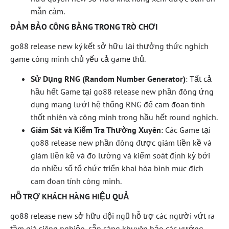
mẫn cảm.
ĐẢM BẢO CÔNG BẰNG TRONG TRÒ CHƠI
go88 release new ký kết sở hữu lại thưởng thức nghịch
game công minh chủ yếu cả game thủ.
Sử Dụng RNG (Random Number Generator)
: Tất cả
hầu hết Game tại go88 release new phần đông ứng
dụng mạng lưới hệ thống RNG để cam đoan tính
thốt nhiên và công minh trong hầu hết round nghịch.
Giám Sát và Kiểm Tra Thường Xuyên
: Các Game tại
go88 release new phần đông được giám liền kề và
giám liền kề và đo lường và kiểm soát định kỳ bởi
do nhiều số tổ chức triển khai hòa bình mục đích
cam đoan tính công minh.
HỖ TRỢ KHÁCH HÀNG HIỆU QUẢ
go88 release new sở hữu đội ngũ hỗ trợ các người vứt ra
tầm giá siêng nghiệp, sẵn sàng khuyên bảo các vướng