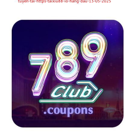
tuyen-tai-https-taixiu88-io-hang-dau-13-05-2025