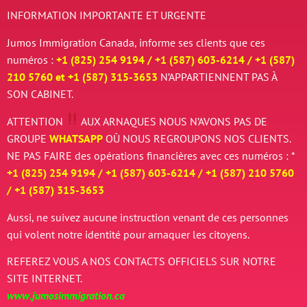
INFORMATION IMPORTANTE ET URGENTE
Jumos Immigration Canada, informe ses clients que ces
numéros :
+1 (825) 254 9194 / +
1 (587) 603-6214 / +
1 (587)
210 5760 et
+
1 (587) 315-3653
N’APPARTIENNENT PAS À
SON CABINET.
ATTENTION
AUX ARNAQUES
NOUS N’AVONS PAS DE
GROUPE
WHATSAPP
OÙ NOUS REGROUPONS NOS CLIENTS.
NE PAS FAIRE des opérations financières avec ces numéros : *
+1 (825) 254 9194 / +
1 (587) 603-6214 / +
1 (587) 210 5760
/
+
1 (587) 315-3653
Aussi, ne suivez aucune instruction venant de ces personnes
qui volent notre identité pour arnaquer les citoyens.
REFEREZ VOUS A NOS CONTACTS OFFICIELS SUR NOTRE
SITE INTERNET.
www.jumosimmigration.ca