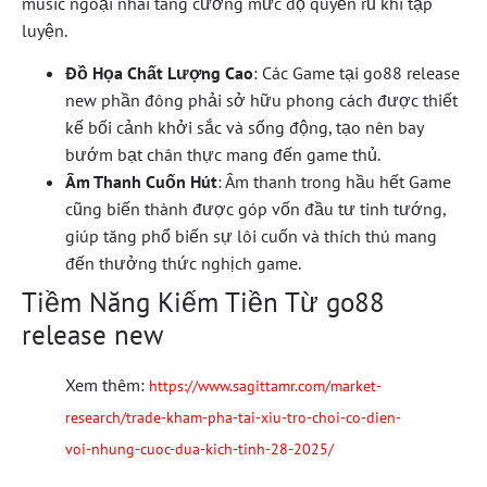
music ngoại nhái tăng cường mức độ quyến rũ khi tập
luyện.
Đồ Họa Chất Lượng Cao
: Các Game tại go88 release
new phần đông phải sở hữu phong cách được thiết
kế bối cảnh khởi sắc và sống động, tạo nên bay
bướm bạt chân thực mang đến game thủ.
Âm Thanh Cuốn Hút
: Âm thanh trong hầu hết Game
cũng biến thành được góp vốn đầu tư tinh tướng,
giúp tăng phổ biến sự lôi cuốn và thích thú mang
đến thưởng thức nghịch game.
Tiềm Năng Kiếm Tiền Từ go88
release new
Xem thêm:
https://www.sagittamr.com/market-
research/trade-kham-pha-tai-xiu-tro-choi-co-dien-
voi-nhung-cuoc-dua-kich-tinh-28-2025/