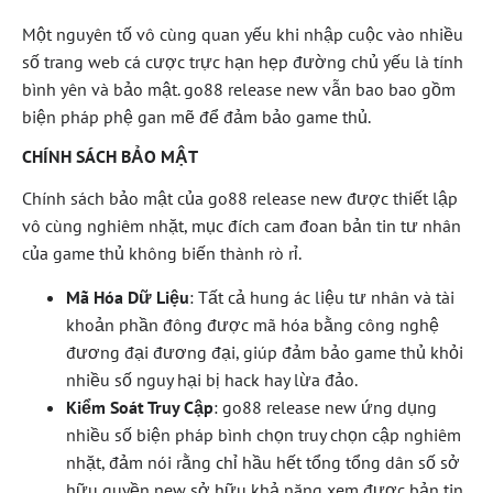
Một nguyên tố vô cùng quan yếu khi nhập cuộc vào nhiều
số trang web cá cược trực hạn hẹp đường chủ yếu là tính
bình yên và bảo mật. go88 release new vẫn bao bao gồm
biện pháp phệ gan mẽ để đảm bảo game thủ.
CHÍNH SÁCH BẢO MẬT
Chính sách bảo mật của go88 release new được thiết lập
vô cùng nghiêm nhặt, mục đích cam đoan bản tin tư nhân
của game thủ không biến thành rò rỉ.
Mã Hóa Dữ Liệu
: Tất cả hung ác liệu tư nhân và tài
khoản phần đông được mã hóa bằng công nghệ
đương đại đương đại, giúp đảm bảo game thủ khỏi
nhiều số nguy hại bị hack hay lừa đảo.
Kiểm Soát Truy Cập
: go88 release new ứng dụng
nhiều số biện pháp bình chọn truy chọn cập nghiêm
nhặt, đảm nói rằng chỉ hầu hết tổng tổng dân số sở
hữu quyền new sở hữu khả năng xem được bản tin