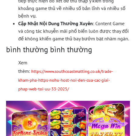
tiếp thực hiện dò xét để thu thập ý kiến trong
khoảng game thủ về nhiều số bản lĩnh và nhiều số
bệnh vụ.
Cập Nhật Nội Dung Thường Xuyên
: Content Game
và công tác khuyễn mãi phổ biến luôn được thay đổi
để không khiến game thủ bay bướm bạt nhàm ngán.
bình thường bình thường
Xem
thêm:
https://www.southcoastmatting.co.uk/trade-
kham-pha-https-nohu-host-noi-den-cua-cac-giai-
phap-web-toi-uu-33-2025/