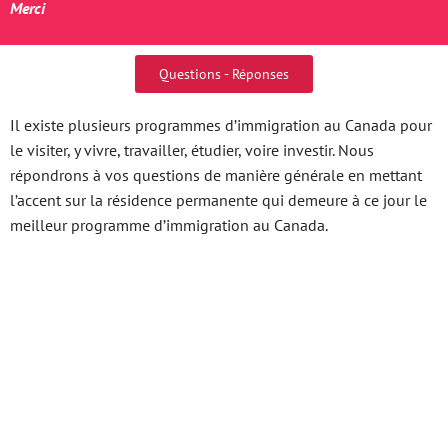
Merci
Questions - Réponses
Il existe plusieurs programmes d’immigration au Canada pour
le visiter, y vivre, travailler, étudier, voire investir. Nous
répondrons à vos questions de manière générale en mettant
l’accent sur la résidence permanente qui demeure à ce jour le
meilleur programme d’immigration au Canada.
Khám Phá Hướng Dẫn
Nạp Tiền Fun88 An
Toàn, Tiện Lợi Và Hiệu