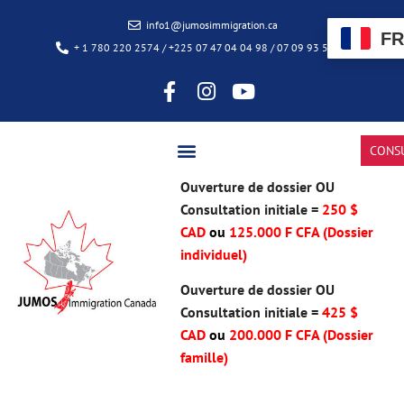
info1@jumosimmigration.ca
FR
+ 1 780 220 2574 / +225 07 47 04 04 98 / 07 09 93 50 85
CONS
Ouverture de dossier OU
Consultation initiale =
250 $
CAD
ou
125.000 F CFA (Dossier
individuel)
Ouverture de dossier OU
Consultation initiale =
425 $
CAD
ou
200.000 F CFA
(Dossier
famille)