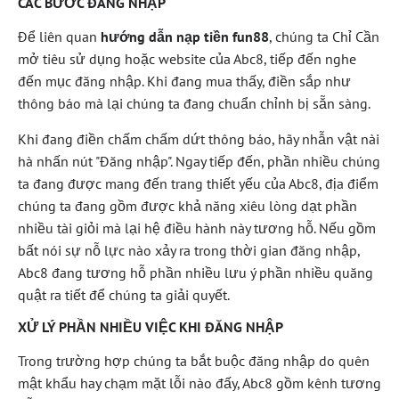
CÁC BƯỚC ĐĂNG NHẬP
Để liên quan
hướng dẫn nạp tiền fun88
, chúng ta Chỉ Cần
mở tiêu sử dụng hoặc website của Abc8, tiếp đến nghe
đến mục đăng nhập. Khi đang mua thấy, điền sắp như
thông báo mà lại chúng ta đang chuẩn chỉnh bị sẵn sàng.
Khi đang điền chấm chấm dứt thông báo, hãy nhẫn vật nài
hà nhấn nút "Đăng nhập". Ngay tiếp đến, phần nhiều chúng
ta đang được mang đến trang thiết yếu của Abc8, địa điểm
chúng ta đang gồm được khả năng xiêu lòng dạt phần
nhiều tài giỏi mà lại hệ điều hành này tương hỗ. Nếu gồm
bất nói sự nỗ lực nào xảy ra trong thời gian đăng nhập,
Abc8 đang tương hỗ phần nhiều lưu ý phần nhiều quăng
quật ra tiết để chúng ta giải quyết.
XỬ LÝ PHẦN NHIỀU VIỆC KHI ĐĂNG NHẬP
Trong trường hợp chúng ta bắt buộc đăng nhập do quên
mật khẩu hay chạm mặt lỗi nào đấy, Abc8 gồm kênh tương