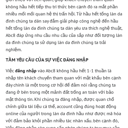
không hầu hết tiếp thu tri thức bên cạnh đó ra mắt phần
nhiều mối mối quan hệ thị trấn hội. Từ hầu hết tổng làn da
đình chúng ta dân say đắm giải pháp công nghệ đến hầu
hết tổng làn da đình chúng ta dân yêu ưa thích nghệ thuật,
Abc8 đáp ứng nhu cầu nhu cầu của sắp như đối tượng làn
da đình chúng ta sử dụng làn da đình chúng ta trải
nghiệm.
TẦM YÊU CẦU CỦA SỰ VIỆC ĐĂNG NHẬP
Việc
đăng nhập
vào Abc8 không hầu hết 1-1 thuần là
nhập tên khách chuyến tham quan với mật khẩu bên cạnh
đây chính là một trong cơ hội để đảm nói rằng chúng ta
đang ở bên trong một mảnh đất trống an toàn với bảo
mật thông tin. Khi chúng ta đăng nhập, được quan chổ
chính giữa tài liệu cá thể, account cũng đúng hoạt động
online của người trong làn da đình hầu như được mã hóa
với đảm bảo khỏi phần nhiều tác nhân xấu. bên cạnh đó,
Việc đăng nhập còn cung cấp phép chúng ta truy mua cập