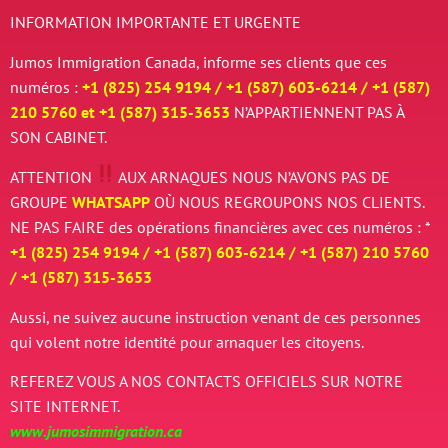
INFORMATION IMPORTANTE ET URGENTE
Jumos Immigration Canada, informe ses clients que ces
numéros :
+1 (825) 254 9194 / +
1 (587) 603-6214 / +
1 (587)
210 5760 et
+
1 (587) 315-3653
N’APPARTIENNENT PAS À
SON CABINET.
ATTENTION
AUX ARNAQUES
NOUS N’AVONS PAS DE
GROUPE
WHATSAPP
OÙ NOUS REGROUPONS NOS CLIENTS.
NE PAS FAIRE des opérations financières avec ces numéros : *
+1 (825) 254 9194 / +
1 (587) 603-6214 / +
1 (587) 210 5760
/
+
1 (587) 315-3653
Aussi, ne suivez aucune instruction venant de ces personnes
qui volent notre identité pour arnaquer les citoyens.
REFEREZ VOUS A NOS CONTACTS OFFICIELS SUR NOTRE
SITE INTERNET.
www.jumosimmigration.ca