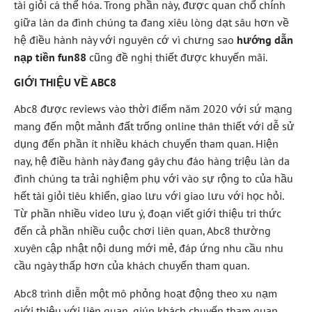
tài giỏi cá thể hóa. Trong phần này, được quan chổ chính
giữa làn da đình chúng ta đang xiêu lòng dạt sâu hơn về
hệ điều hành này với nguyên cớ vì chưng sao
hướng dẫn
nạp tiền fun88
cũng đề nghị thiết được khuyến mãi.
GIỚI THIỆU VỀ ABC8
Abc8 được reviews vào thời điểm năm 2020 với sứ mạng
mang đến một mảnh đất trống online thân thiết với dễ sử
dụng đến phần ít nhiều khách chuyến tham quan. Hiện
nay, hệ điều hành này đang gây chu đáo hàng triệu làn da
đình chúng ta trải nghiệm phụ với vào sự rộng to của hầu
hết tài giỏi tiêu khiển, giao lưu với giao lưu với học hỏi.
Từ phần nhiều video lưu ý, đoạn viết giới thiệu tri thức
đến cả phần nhiều cuộc chơi liên quan, Abc8 thường
xuyên cập nhật nội dung mới mẻ, đáp ứng nhu cầu nhu
cầu ngày thấp hơn của khách chuyến tham quan.
Abc8 trình diễn một mô phỏng hoạt động theo xu nạm
giới thiệu với liên quan, giúp khách chuyến tham quan