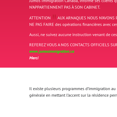
Jumos Immigration Canada, informe ses clients 
N’APPARTIENNENT PAS À SON CABINET.
ATTENTION
AUX ARNAQUES
NOUS N’AVONS 
NE PAS FAIRE des opérations financières avec ce
Aussi, ne suivez aucune instruction venant de ces
REFEREZ VOUS A NOS CONTACTS OFFICIELS SUR
www.jumosimmigration.ca
Merci
Il existe plusieurs programmes d’immigration au Ca
générale en mettant l’accent sur la résidence p