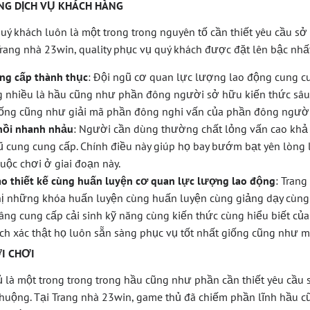
NG DỊCH VỤ KHÁCH HÀNG
ý khách luôn là một trong trong nguyên tố cần thiết yêu cầu s
 Trang nhà 23win, quality phục vụ quý khách được đặt lên bậc nhấ
ng cấp thành thục
: Đội ngũ cơ quan lực lượng lao động cung cu
 nhiều là hầu cũng như phần đông người sở hữu kiến thức sâu
iống cũng như giải mã phần đông nghi vấn của phần đông người
hồi nhanh nhảu
: Người cần dùng thường chất lỏng vấn cao kh
ũ cung cung cấp. Chính điều này giúp họ bay bướm bạt yên lòng 
ộc chơi ở giai đoạn này.
o thiết kế cùng huấn luyện cơ quan lực lượng lao động
: Tran
hị những khóa huấn luyện cùng huấn luyện cùng giảng dạy cùng 
âng cung cấp cải sinh kỹ năng cùng kiến thức cùng hiểu biết củ
ch xác thật họ luôn sẵn sàng phục vụ tốt nhất giống cũng như m
I CHƠI
là một trong trong trong hầu cũng như phần cần thiết yêu cầu 
huộng. Tại Trang nhà 23win, game thủ đã chiếm phần lĩnh hầu 