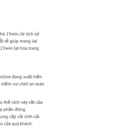
à 23win, từ lịch sử
ỗi rễ giúp mang lại
23win lại hóa trang
online đang xuất hiện
kiếm vui chơi an toàn
 thể nịch vày vắt của
ụ phần đông.
ung cấp cải sinh cải
o của quý khách.