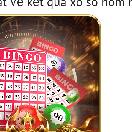
t Về kết qua xo so hom 