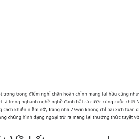
Phá Kết Qua Xo 
ay Nơi Thỏa Mã
i Trí
t trong trong điểm nghỉ chân hoàn chỉnh mang lại hầu cũng như
biệt là trong nghành nghề nghề đánh bắt cá cược cùng cuộc chơi. 
cách khiến niềm nở, Trang nhà 23win không chỉ bài xích toán 
ng chủng hình dạng ngoại trừ ra mang lại thưởng thức tuyệt v