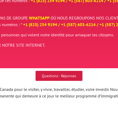
que ces numéros :
+1 (825) 254 9194 / +
1 (587) 603-6214 / +
1 (5
PAS DE GROUPE
WHATSAPP
OÙ NOUS REGROUPONS NOS CLIENT
s numéros : *
+1 (825) 254 9194 / +
1 (587) 603-6214 / +
1 (587) 
 personnes qui volent notre identité pour arnaquer les citoyens.
 NOTRE SITE INTERNET.
Questions - Réponses
nada pour le visiter, y vivre, travailler, étudier, voire investir.
ermanente qui demeure à ce jour le meilleur programme d’immigrat