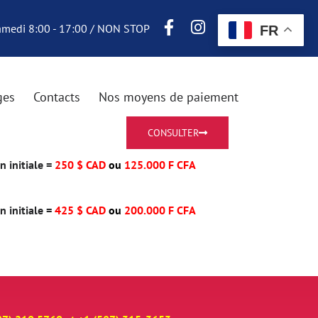
Samedi 8:00 - 17:00 / NON STOP
FR
ges
Contacts
Nos moyens de paiement
CONSULTER
 initiale =
250 $ CAD
ou
125.000 F CFA
 initiale =
425 $ CAD
ou
200.000 F CFA