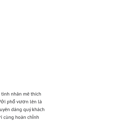
So
n Đam
 tình nhân mê thích
Với phổ vươn lên là
duyên dáng quý khách
ời cùng hoàn chỉnh