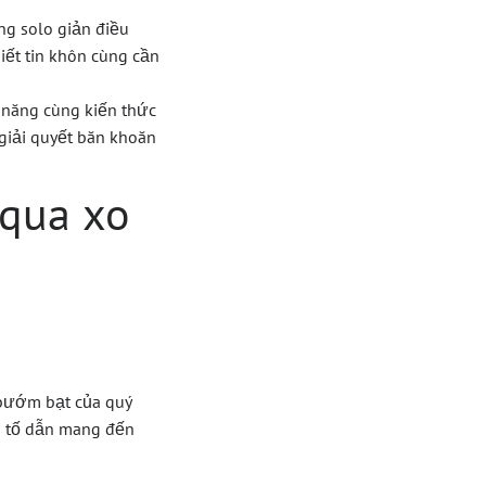
ng solo giản điều
iết tin khôn cùng cần
 năng cùng kiến thức
 giải quyết băn khoăn
 qua xo
y bướm bạt của quý
n tố dẫn mang đến