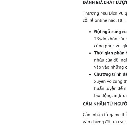
ĐÁNH GIÁ CHẤT LƯỢ
Thương Mại Dịch Vụ qu
cỗi rễ online nào. Tại
Đội ngũ cung cu
23win khôn cùng
cùng phục vụ, g
Thời gian phản 
nhảu của đội ng
vào vào những cu
Chương trình đà
xuyên vô cùng t
huấn luyện để n
lao động, mục đí
CẢM NHẬN TỪ NGƯỜ
Cảm nhận từ game thủ 
vấn chừng độ ưa ưa c