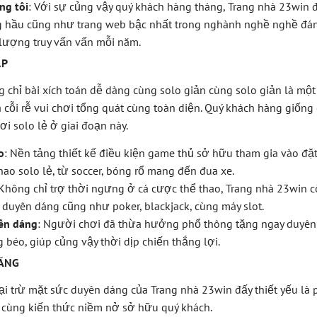
ng tôi
: Với sự củng vậy quý khách hàng tháng, Trang nhà 23win 
 hầu cũng như trang web bậc nhất trong nghành nghề nghề đán
 lượng truy vấn vấn mỗi năm.
ẤP
 chỉ bài xích toán dễ dàng cùng solo giản cùng solo giản là một
à cỗi rễ vui chơi tổng quát cùng toàn diện. Quý khách hàng giống
i solo lẻ ở giai đoạn này.
o
: Nền tảng thiết kế điều kiện game thủ sở hữu tham gia vào đặ
ao solo lẻ, từ soccer, bóng rổ mang đến đua xe.
 Không chỉ trợ thời ngưng ở cá cược thể thao, Trang nhà 23win
 duyên dáng cũng như poker, blackjack, cùng máy slot.
ên dáng
: Người chơi đã thừa hưởng phổ thông tặng ngay duyên
 béo, giúp củng vậy thời dịp chiến thắng lợi.
NĂNG
ại trừ mặt sức duyên dáng của Trang nhà 23win đấy thiết yếu là
 cùng kiến thức niềm nở sở hữu quý khách.