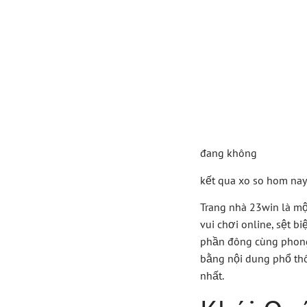
Khám 
Hom N
Mê Giả
đang không
kết qua xo so hom nay
Trang nhà 23win là mộ
vui chơi online, sệt 
phần đông cùng phong 
bằng nội dung phổ thô
nhất.