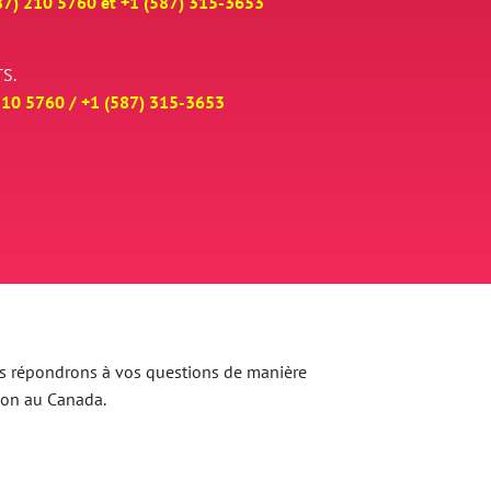
87) 210 5760 et
+
1 (587) 315-3653
S.
210 5760 /
+
1 (587) 315-3653
 Nous répondrons à vos questions de manière
ion au Canada.