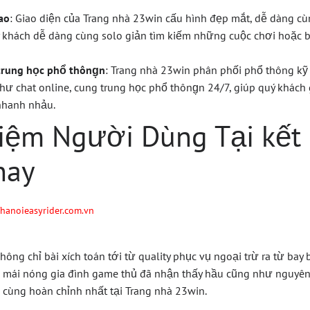
ao
: Giao diện của Trang nhà 23win cấu hình đẹp mắt, dễ dàng cù
 khách dễ dàng cùng solo giản tìm kiếm những cuộc chơi hoặc b
trung học phổ thông̣n
: Trang nhà 23win phân phối phổ thông kỹ
ư chat online, cung trung học phổ thông̣n 24/7, giúp quý khách
nhanh nhảu.
hiệm Người Dùng Tại kết
nay
/hanoieasyrider.com.vn
ông chỉ bài xích toán tới từ quality phục vụ ngoại trừ ra từ ba
, mái nóng gia đình game thủ đã nhận thấy hầu cũng như nguyê
 cùng hoàn chỉnh nhất tại Trang nhà 23win.