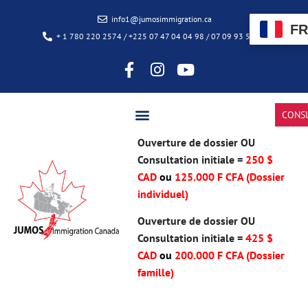
info1@jumosimmigration.ca
FR
+ 1 780 220 2574 / +225 07 47 04 04 98 / 07 09 93 50 85
CONS
Ouverture de dossier OU
Consultation initiale =
250 $
CAD
ou
125.000 F CFA (Dossier
individuel)
Ouverture de dossier OU
Consultation initiale =
425 $
CAD
ou
200.000 F CFA
(Dossier
famille)