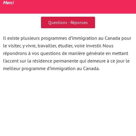
Merci
Questions - Réponses
Il existe plusieurs programmes d’immigration au Canada pour
le visiter, y vivre, travailler, étudier, voire investir. Nous
répondrons à vos questions de manière générale en mettant
l’accent sur la résidence permanente qui demeure à ce jour le
meilleur programme d’immigration au Canada.
Khám Phá Phim Sex
Việt Nam Thành Phố
Hồ Chí Minh – Bí Mật