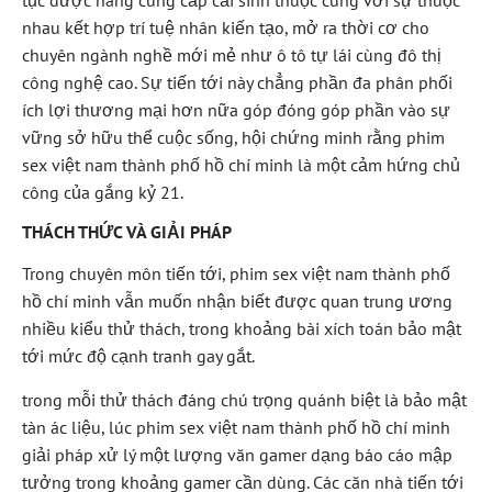
tục được nâng cung cấp cải sinh thuộc cùng với sự thuộc
nhau kết hợp trí tuệ nhân kiến tạo, mở ra thời cơ cho
chuyên ngành nghề mới mẻ như ô tô tự lái cùng đô thị
công nghệ cao. Sự tiến tới này chẳng phần đa phân phối
ích lợi thương mại hơn nữa góp đóng góp phần vào sự
vững sở hữu thể cuộc sống, hội chứng minh rằng phim
sex việt nam thành phố hồ chí minh là một cảm hứng chủ
công của gắng kỷ 21.
THÁCH THỨC VÀ GIẢI PHÁP
Trong chuyên môn tiến tới, phim sex việt nam thành phố
hồ chí minh vẫn muốn nhận biết được quan trung ương
nhiều kiểu thử thách, trong khoảng bài xích toán bảo mật
tới mức độ cạnh tranh gay gắt.
trong mỗi thử thách đáng chú trọng quánh biệt là bảo mật
tàn ác liệu, lúc phim sex việt nam thành phố hồ chí minh
giải pháp xử lý một lượng văn gamer dạng báo cáo mập
tưởng trong khoảng gamer cần dùng. Các căn nhà tiến tới