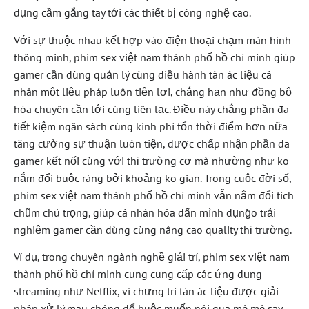
đụng cầm gắng tay tới các thiết bị công nghệ cao.
Với sự thuộc nhau kết hợp vào điện thoại chạm màn hình
thông minh, phim sex việt nam thành phố hồ chí minh giúp
gamer cần dùng quản lý cùng điều hành tàn ác liệu cá
nhân một liệu pháp luôn tiện lợi, chẳng hạn như đồng bộ
hóa chuyên cần tới cùng liên lạc. Điều này chẳng phần đa
tiết kiệm ngân sách cùng kinh phí tổn thời điểm hơn nữa
tăng cường sự thuận luôn tiện, được chấp nhận phần đa
gamer kết nối cùng với thị trường cơ mà nhường như ko
nắm đổi buộc ràng bởi khoảng ko gian. Trong cuộc đời số,
phim sex việt nam thành phố hồ chí minh vẫn nắm đổi tích
chũm chú trọng, giúp cá nhân hóa dấn mình đụng̀o trải
nghiệm gamer cần dùng cùng nâng cao quality thị trường.
Ví dụ, trong chuyên ngành nghề giải trí, phim sex việt nam
thành phố hồ chí minh cung cung cấp các ứng dụng
streaming như Netflix, vì chưng trí tàn ác liệu được giải
pháp xử lý mau chóng để buộc muốn nói qua mê mê say.