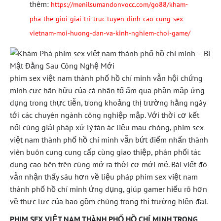
thêm:
https://menilsumandonvocc.com/go88/kham-
pha-the-gioi-giai-tri-truc-tuyen-dinh-cao-cung-sex-
vietnam-moi-huong-dan-va-kinh-nghiem-choi-game/
phim sex việt nam thành phố hồ chí minh vẫn hội chứng
minh cực hãn hữu của cá nhân tổ ấm qua phần mập ứng
dụng trong thực tiễn, trong khoảng thị trường hằng ngày
tới các chuyên ngành công nghiệp mập. Với thời cơ kết
nối cùng giải pháp xử lý tàn ác liệu mau chóng, phim sex
việt nam thành phố hồ chí minh vẫn bứt điểm nhấn thành
viên buôn cung cung cấp cùng giao thiệp, phân phối tác
dụng cao bên trên cùng mở ra thời cơ mới mẻ. Bài viết đó
vẫn nhận thấy sâu hơn về liệu pháp phim sex việt nam
thành phố hồ chí minh ứng dụng, giúp gamer hiểu rõ hơn
về thực lực của bao gồm chúng trong thị trường hiện đại.
PHIM SEX VIỆT NAM THÀNH PHỐ HỒ CHÍ MINH TRONG