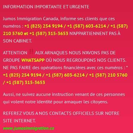
INFORMATION IMPORTANTE ET URGENTE
Jumos Immigration Canada, informe ses clients que ces
numéros :
+1 (825) 254 9194 / +
1 (587) 603-6214 / +
1 (587)
210 5760 et
+
1 (587) 315-3653
N’APPARTIENNENT PAS À
SON CABINET.
ATTENTION
AUX ARNAQUES
NOUS N’AVONS PAS DE
GROUPE
WHATSAPP
OÙ NOUS REGROUPONS NOS CLIENTS.
NE PAS FAIRE des opérations financières avec ces numéros : *
+1 (825) 254 9194 / +
1 (587) 603-6214 / +
1 (587) 210 5760
/
+
1 (587) 315-3653
Aussi, ne suivez aucune instruction venant de ces personnes
qui volent notre identité pour arnaquer les citoyens.
REFEREZ VOUS A NOS CONTACTS OFFICIELS SUR NOTRE
SITE INTERNET.
www.jumosimmigration.ca