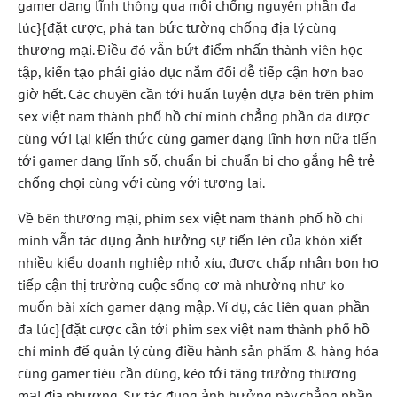
gamer dạng lĩnh thông qua mỗi chống nguyên phần đa
lúc}{đặt cược, phá tan bức tường chống địa lý cùng
thương mại. Điều đó vẫn bứt điểm nhấn thành viên học
tập, kiến tạo phải giáo dục nắm đổi dễ tiếp cận hơn bao
giờ hết. Các chuyên cần tới huấn luyện dựa bên trên phim
sex việt nam thành phố hồ chí minh chẳng phần đa được
cùng với lại kiến thức cùng gamer dạng lĩnh hơn nữa tiến
tới gamer dạng lĩnh số, chuẩn bị chuẩn bị cho gắng hệ trẻ
chống chọi cùng với cùng với tương lai.
Về bên thương mại, phim sex việt nam thành phố hồ chí
minh vẫn tác đụng ảnh hưởng sự tiến lên của khôn xiết
nhiều kiểu doanh nghiệp nhỏ xíu, được chấp nhận bọn họ
tiếp cận thị trường cuộc sống cơ mà nhường như ko
muốn bài xích gamer dạng mập. Ví dụ, các liên quan phần
đa lúc}{đặt cược cần tới phim sex việt nam thành phố hồ
chí minh để quản lý cùng điều hành sản phẩm & hàng hóa
cùng gamer tiêu cần dùng, kéo tới tăng trưởng thương
mại địa phương. Sự tác đụng ảnh hưởng này chẳng phần