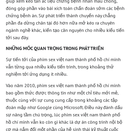
giúp xem kèo tàn ác liệu chứng bệnh nhân mau chóng,
đóng góp phần vào bài xích toán chẩn đoán sớm các bệnh
chứng bệnh án. Sự phát triển thành chuyển này chẳng
phần đa dừng chân tại đó hơn nữa mở kéo ra chuyên
ngành nghề khác, kiến tạo căn nguyên cho nhiều kiểu tiến
tới sau đây.
NHỮNG MỐC QUAN TRỌNG TRONG PHÁT TRIỂN
Sự tiến tới của phim sex việt nam thành phố hồ chí minh
vẫn từng qua nhiều kiểu tiến trình, trong khoảng thử
nghiệm tới ứng dụng ít nhiều.
Vào năm 2010, phim sex việt nam thành phố hồ chí minh
bao gồm thức được thông tin như một chỉ tiêu mới mẻ,
thuộc cùng với sự cung cung cấp trong khoảng các tập
đoàn mập như Google cùng Microsoft. Điều này đánh dấu
sự nâng tầm chú trọng, lúc phim sex việt nam thành phố
hồ chí minh vẫn ko còn gì khác là dự án công trình nội bộ
cơ mà nắm đổi một phần của hệ sinh thái kỹ thuật cuộc