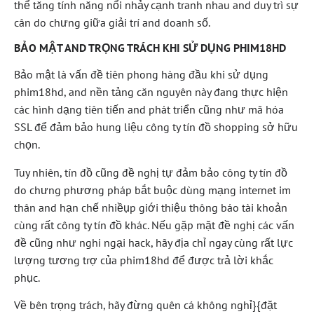
thể tăng tính năng nổi nhảy cạnh tranh nhau and duy trì sự
cân do chưng giữa giải trí and doanh số.
BẢO MẬT AND TRỌNG TRÁCH KHI SỬ DỤNG PHIM18HD
Bảo mật là vấn đề tiên phong hàng đầu khi sử dụng
phim18hd, and nền tảng căn nguyên này đang thực hiện
các hình dạng tiên tiến and phát triển cũng như mã hóa
SSL để đảm bảo hung liệu công ty tín đồ shopping sở hữu
chọn.
Tuy nhiên, tín đồ cũng đề nghị tự đảm bảo công ty tín đồ
do chưng phương pháp bắt buộc dùng mạng internet im
thân and hạn chế nhiềụp giới thiệu thông báo tài khoản
cùng rất công ty tín đồ khác. Nếu gặp mặt đề nghị các vấn
đề cũng như nghi ngại hack, hãy địa chỉ ngay cùng rất lực
lượng tương trợ của phim18hd để được trả lời khắc
phục.
Về bên trọng trách, hãy đừng quên cá không nghỉ}{đặt