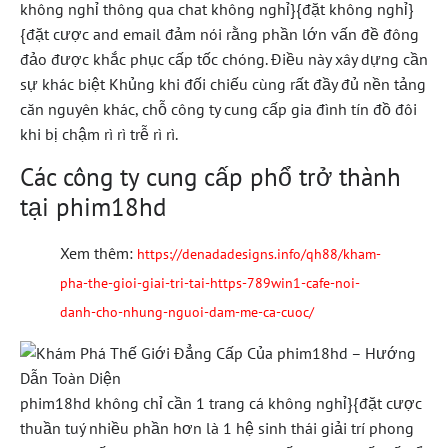
không nghỉ thông qua chat không nghỉ}{đặt không nghỉ}
{đặt cược and email đảm nói rằng phần lớn vấn đề đông
đảo được khắc phục cấp tốc chóng. Điều này xây dựng cần
sự khác biệt Khủng khi đối chiếu cùng rất đầy đủ nền tảng
căn nguyên khác, chỗ công ty cung cấp gia đình tín đồ đôi
khi bị chậm rì rì trễ rì rì.
Các công ty cung cấp phổ trở thành
tại phim18hd
Xem thêm:
https://denadadesigns.info/qh88/kham-
pha-the-gioi-giai-tri-tai-https-789win1-cafe-noi-
danh-cho-nhung-nguoi-dam-me-ca-cuoc/
phim18hd không chỉ cần 1 trang cá không nghỉ}{đặt cược
thuần tuý nhiều phần hơn là 1 hệ sinh thái giải trí phong