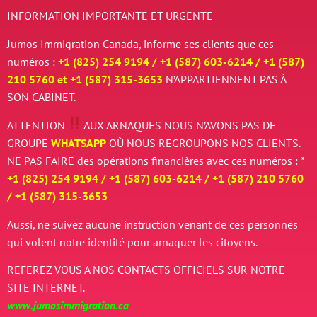
INFORMATION IMPORTANTE ET URGENTE
Jumos Immigration Canada, informe ses clients que ces
numéros :
+1 (825) 254 9194 / +
1 (587) 603-6214 / +
1 (587)
210 5760 et
+
1 (587) 315-3653
N’APPARTIENNENT PAS À
SON CABINET.
ATTENTION
AUX ARNAQUES
NOUS N’AVONS PAS DE
GROUPE
WHATSAPP
OÙ NOUS REGROUPONS NOS CLIENTS.
NE PAS FAIRE des opérations financières avec ces numéros : *
+1 (825) 254 9194 / +
1 (587) 603-6214 / +
1 (587) 210 5760
/
+
1 (587) 315-3653
Aussi, ne suivez aucune instruction venant de ces personnes
qui volent notre identité pour arnaquer les citoyens.
REFEREZ VOUS A NOS CONTACTS OFFICIELS SUR NOTRE
SITE INTERNET.
www.jumosimmigration.ca