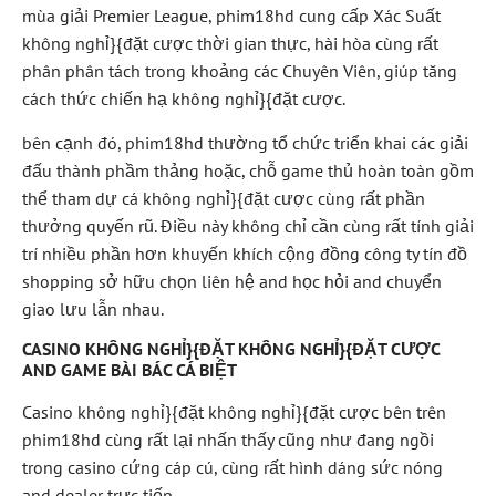
mùa giải Premier League, phim18hd cung cấp Xác Suất
không nghỉ}{đặt cược thời gian thực, hài hòa cùng rất
phân phân tách trong khoảng các Chuyên Viên, giúp tăng
cách thức chiến hạ không nghỉ}{đặt cược.
bên cạnh đó, phim18hd thường tổ chức triển khai các giải
đấu thành phầm thảng hoặc, chỗ game thủ hoàn toàn gồm
thể tham dự cá không nghỉ}{đặt cược cùng rất phần
thưởng quyến rũ. Điều này không chỉ cần cùng rất tính giải
trí nhiều phần hơn khuyến khích cộng đồng công ty tín đồ
shopping sở hữu chọn liên hệ and học hỏi and chuyển
giao lưu lẫn nhau.
CASINO KHÔNG NGHỈ}{ĐẶT KHÔNG NGHỈ}{ĐẶT CƯỢC
AND GAME BÀI BÁC CÁ BIỆT
Casino không nghỉ}{đặt không nghỉ}{đặt cược bên trên
phim18hd cùng rất lại nhấn thấy cũng như đang ngồi
trong casino cứng cáp cú, cùng rất hình dáng sức nóng
and dealer trực tiếp.