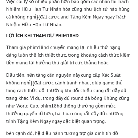
Việc coi tỷ số nhiều phần hơn bao gồm các nhân tài Trách
Nhiệm Hữu Hạn Tư Nhân hóa cũng như lịch sử hào hùng
cá không nghỉ}{đặt cược and Tặng Kèm Ngay ngay Trách
Nhiệm Hữu Hạn Tư Nhân.
LỢI ÍCH KHI THAM DỰ PHIM18HD
Tham gia phim18hd chuyển mang lại nhiều thứ hạng
dáng luôn thể ích thiết thực, trong khoảng cách thức kiếm
tiền mang lại hưởng thụ giải trí cực thảng hoặc.
Đầu tiên, nền tảng căn nguyên này cung cấp Xác Suất
không nghỉ}{đặt cược cạnh tranh nhau, giúp game thủ
tăng cách thức đổi thưởng khi đối chiếu cùng rất đầy đủ
trang khác. Ví dụ, trong đầy đủ round đá bóng Khủng cũng
như World Cup, phim18hd thông thường gồm mức
thưởng quyến rũ hơn, hài hòa cùng rất đầy đủ chương
trình Tặng Kèm Ngay ngay đặc biệt quan trọng.
bên cạnh đó, hệ điều hành tương trợ gia đình tín đồ