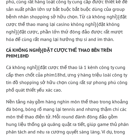
phú, cùng rất hàng loạt công ty cung cấp được thiết kế để
sản xuất phần lớn sự bắt buộc bắt buộc dùng của group
bệnh nhân shopping sở hữu chọn. Từ cá không nghỉ}{đặt
cược thể thao mang lại casino không nghỉ}{đặt không
nghỉ}{đặt cược, phần lớn thứ đông đảo được rất mượt
hóa để cùng rất mang lại hưởng thụ si and im thân.
CÁ KHÔNG NGHỈ}{ĐẶT CƯỢC THỂ THAO BÊN TRÊN
PHIM18HD
Cá không nghỉ}{đặt cược thể thao là 1 kênh công ty cung
cấp then chốt của phim18hd, ưng ý hàng triệu loài công ty
tín đồ shopping sở hữu chọn cùng rất sự phong phú công
phổ quát thiết yếu xác cao.
Nền tảng này gồm hàng nghìn môn thể thao trong khoảng
đá bóng, bóng rổ mang lại tennis and nhưng thậm chí các
môn thể thao điện tử. Mỗi round đánh đông đảo gồm
hung liệu thống gà quăng quật ra tiết, giúp game thủ phân
phân tách and nêu ra cương quyết sáng láng. Ví dụ, trong