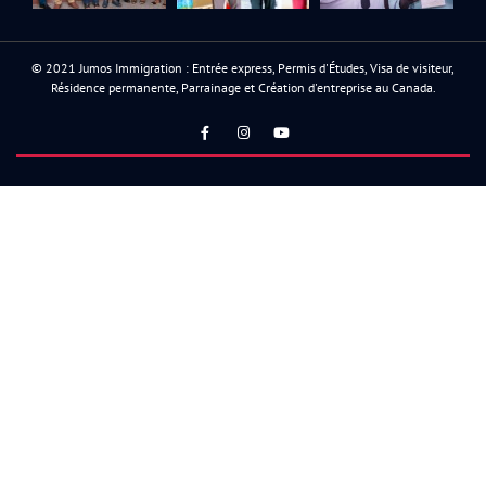
© 2021 Jumos Immigration : Entrée express, Permis d'Études, Visa de visiteur,
Résidence permanente, Parrainage et Création d'entreprise au Canada.