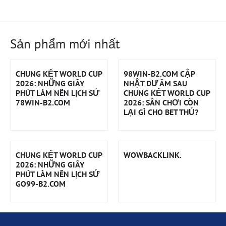
Sản phẩm mới nhất
CHUNG KẾT WORLD CUP
98WIN-B2.COM CẬP
2026: NHỮNG GIÂY
NHẬT DƯ ÂM SAU
PHÚT LÀM NÊN LỊCH SỬ
CHUNG KẾT WORLD CUP
78WIN-B2.COM
2026: SÂN CHƠI CÒN
LẠI GÌ CHO BET THỦ?
CHUNG KẾT WORLD CUP
WOWBACKLINK.
2026: NHỮNG GIÂY
PHÚT LÀM NÊN LỊCH SỬ
GO99-B2.COM