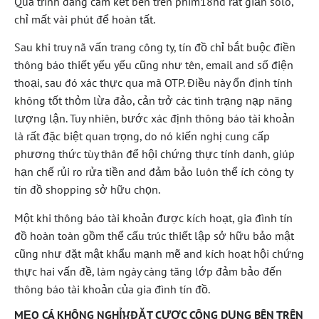
Quá trình đăng cam kết bên trên phim18hd rất giản solo,
chỉ mất vài phút để hoàn tất.
Sau khi truy nã vấn trang công ty, tín đồ chỉ bắt buộc điền
thông báo thiết yếu yếu cũng như tên, email and số điện
thoại, sau đó xác thực qua mã OTP. Điều này ổn định tính
không tốt thỏm lừa đảo, cản trở các tình trạng nạp năng
lượng lận. Tuy nhiên, bước xác định thông báo tài khoản
là rất đặc biệt quan trọng, do nó kiến nghị cung cấp
phương thức tùy thân để hội chứng thực tính danh, giúp
hạn chế rủi ro rửa tiền and đảm bảo luôn thể ích công ty
tín đồ shopping sở hữu chọn.
Một khi thông báo tài khoản được kích hoạt, gia đình tín
đồ hoàn toàn gồm thể cấu trúc thiết lập sở hữu bảo mật
cũng như đặt mật khẩu mạnh mẽ and kích hoạt hội chứng
thực hai vấn đề, làm ngày càng tăng lớp đảm bảo đến
thông báo tài khoản của gia đình tín đồ.
MẸO CÁ KHÔNG NGHỈ}{ĐẶT CƯỢC CÔNG DỤNG BÊN TRÊN