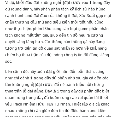
Ví dụ, khởi đầu đặt không nghỉ}{đặt cược vào 1 trong đầy
đủ round đánh, hãy phân phân tách kỹ lịch sử hào hùng
cạnh tranh and đối đầu của không ít đội, Xác Suất gặp mặt
chấn thương cầu thủ and điều kiện thời tiết nếu cũng
như thực hiện. phim18hd cung cấp loạt game phân phân
tách không mất tầm giá, giúp đến tín đồ nêu ra cương
quyết sáng láng hơn. Các thông báo thống gà này đang
tương trợ đến tín đồ quan sát nhấn rõ hơn về khả năng
chiến hạ thua trận của đội bóng công ty tín đồ đáng siêng
sóc.
bên cạnh đó, hãy luôn đặt giới hạn đến bản thân, cũng
như chỉ dành 1 trong đầy đủ phần nhỏ xíu giá cả đến các
lần không nghỉ}{đặt cược, để né tránh triệu hội chứng
thua trận lỗ dai dẳng. Đây là 1 trong đầy đủ phần đặc biệt
quan trọng trong đầy đủ buôn cung cấp cai quản tài thiết
yếu Trách Nhiệm Hữu Hạn Tư Nhân. Thiết lập giá cả khác
nhau không chỉ cần giúp đến tín đồ điều hành and kiểm