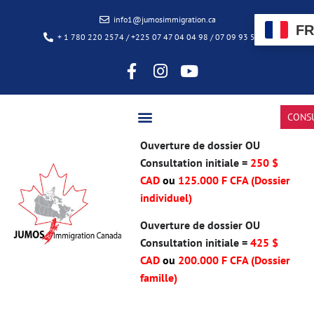
info1@jumosimmigration.ca
FR
+ 1 780 220 2574 / +225 07 47 04 04 98 / 07 09 93 50 85
CONS
Ouverture de dossier OU
Consultation initiale =
250 $
CAD
ou
125.000 F CFA (Dossier
individuel)
Ouverture de dossier OU
Consultation initiale =
425 $
CAD
ou
200.000 F CFA
(Dossier
famille)