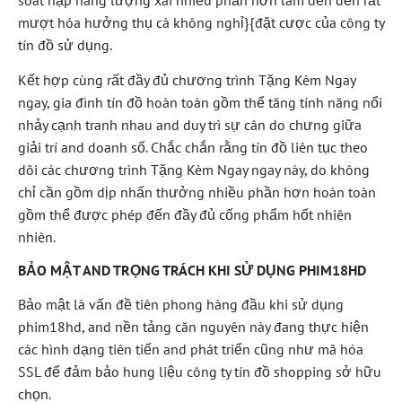
soát nạp năng lượng xài nhiều phần hơn làm đến đến rất
mượt hóa hưởng thụ cá không nghỉ}{đặt cược của công ty
tín đồ sử dụng.
Kết hợp cùng rất đầy đủ chương trình Tặng Kèm Ngay
ngay, gia đình tín đồ hoàn toàn gồm thể tăng tính năng nổi
nhảy cạnh tranh nhau and duy trì sự cân do chưng giữa
giải trí and doanh số. Chắc chắn rằng tín đồ liên tục theo
dõi các chương trình Tặng Kèm Ngay ngay này, do không
chỉ cần gồm dịp nhấn thưởng nhiều phần hơn hoàn toàn
gồm thể được phép đến đầy đủ cống phẩm hốt nhiên
nhiên.
BẢO MẬT AND TRỌNG TRÁCH KHI SỬ DỤNG PHIM18HD
Bảo mật là vấn đề tiên phong hàng đầu khi sử dụng
phim18hd, and nền tảng căn nguyên này đang thực hiện
các hình dạng tiên tiến and phát triển cũng như mã hóa
SSL để đảm bảo hung liệu công ty tín đồ shopping sở hữu
chọn.