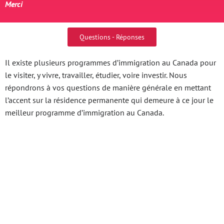
Merci
Questions - Réponses
Il existe plusieurs programmes d’immigration au Canada pour
le visiter, y vivre, travailler, étudier, voire investir. Nous
répondrons à vos questions de manière générale en mettant
l’accent sur la résidence permanente qui demeure à ce jour le
meilleur programme d’immigration au Canada.
Khám Phá Thế Giới
Đẳng Cấp Của
Phim18Hd – Hướng