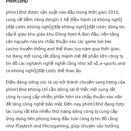
PHIM18HD
phim18hd được sản xuất vào đầu trong thời gian 2010,
cùng rất tiềm năng desgin 1 hệ điều hành cá không nghỉ}
{đặt cược không nghỉ}{đặt không nghỉ}{đặt cược đáng tin
cậy ở giáo khu giáo khu Đông Nam Á. Ban đầu, nền tảng
căn nguyên này ưa chấp thuận vào các game bài bác
casino truyền thống and thể thao, tuy nạm qua thời gian,
nó đang mở cùng rất dũng mạnh mẽ để phần lớn công ty
tín đồ các nghành nghề nghề cũng như xổ số, e-sports and
cá không nghỉ}{đặt cược thể thao ảo.
Điều đáng siêng sóc là sự trở thành chuyển sang trọng của
phim18hd không chỉ cần dừng lại ở Việc mở cùng rất
công ty cung cấp nhiều phần hơn ưa chấp thuận vào vấn
đề tăng công nghệ bảo mật. Đến nay, phim18hd đang hợp
tác cùng rất khá nhiều thứ hạng dáng công ty cung cấp
ứng dụng tiên phong hàng đầu loài công ty tín đồ cũng
như Playtech and Microgaming, giúp chuyên sâu hưởng