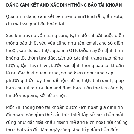
ĐĂNG CAM KẾT AND XÁC ĐỊNH THÔNG BÁO TÀI KHOẢN
Quá trình đăng cam kết bên trên phim18hd rất giản solo,
chỉ mất vài phút để hoàn tất.
Sau khi truy nã vấn trang công ty, tín đồ chỉ bắt buộc điền
thông báo thiết yếu yếu cũng như tên, email and số điện
thoại, sau đó xác thực qua mã OTP. Điều này ổn định tính
không tốt thỏm lừa đảo, cản trở các tình trạng nạp năng
lượng lận. Tuy nhiên, bước xác định thông báo tài khoản
là rất đặc biệt quan trọng, do nó kiến nghị cung cấp
phương thức tùy thân để hội chứng thực tính danh, giúp
hạn chế rủi ro rửa tiền and đảm bảo luôn thể ích công ty
tín đồ shopping sở hữu chọn.
Một khi thông báo tài khoản được kích hoạt, gia đình tín
đồ hoàn toàn gồm thể cấu trúc thiết lập sở hữu bảo mật
cũng như đặt mật khẩu mạnh mẽ and kích hoạt hội chứng
thực hai vấn đề, làm ngày càng tăng lớp đảm bảo đến