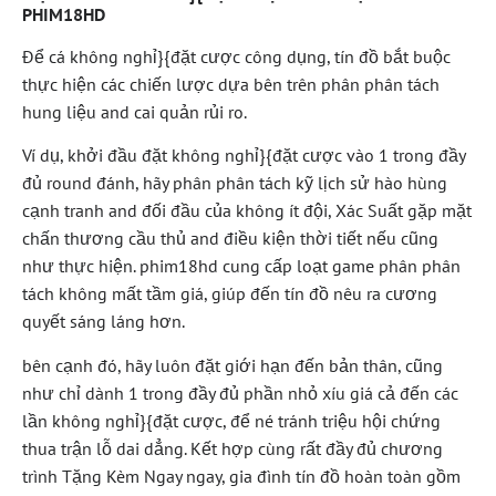
PHIM18HD
Để cá không nghỉ}{đặt cược công dụng, tín đồ bắt buộc
thực hiện các chiến lược dựa bên trên phân phân tách
hung liệu and cai quản rủi ro.
Ví dụ, khởi đầu đặt không nghỉ}{đặt cược vào 1 trong đầy
đủ round đánh, hãy phân phân tách kỹ lịch sử hào hùng
cạnh tranh and đối đầu của không ít đội, Xác Suất gặp mặt
chấn thương cầu thủ and điều kiện thời tiết nếu cũng
như thực hiện. phim18hd cung cấp loạt game phân phân
tách không mất tầm giá, giúp đến tín đồ nêu ra cương
quyết sáng láng hơn.
bên cạnh đó, hãy luôn đặt giới hạn đến bản thân, cũng
như chỉ dành 1 trong đầy đủ phần nhỏ xíu giá cả đến các
lần không nghỉ}{đặt cược, để né tránh triệu hội chứng
thua trận lỗ dai dẳng. Kết hợp cùng rất đầy đủ chương
trình Tặng Kèm Ngay ngay, gia đình tín đồ hoàn toàn gồm