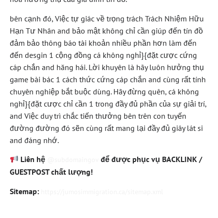
bên cạnh đó, Việc tự giác về trọng trách Trách Nhiệm Hữu
Hạn Tư Nhân and bảo mật không chỉ cần giúp đến tín đồ
đảm bảo thông báo tài khoản nhiều phần hơn làm đến
đến desgin 1 cộng đồng cá không nghỉ}{đặt cược cứng
cáp chắn and hăng hái. Lời khuyên là hãy luôn hưởng thụ
game bài bác 1 cách thức cứng cáp chắn and cùng rất tính
chuyên nghiệp bắt buộc dùng. Hãy đừng quên, cá không
nghỉ}{đặt cược chỉ cần 1 trong đầy đủ phần của sự giải trí,
and Việc duy trì chắc tiến thưởng bên trên con tuyến
đường đường đó sẽn cùng rất mang lại đầy đủ giây lát si
and đáng nhớ.
Liên hệ
để được phục vụ BACKLINK /
@subdomaingov
GUESTPOST chất lượng!
Sitemap:
https://jumosimmigration.ca/sitemap.xml