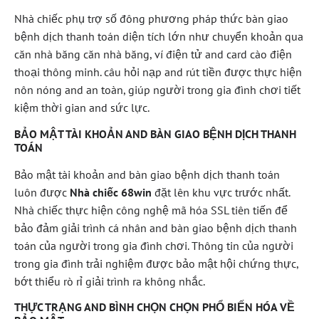
Nhà chiếc phụ trợ số đông phương pháp thức bàn giao
bệnh dịch thanh toán diện tích lớn như chuyển khoản qua
căn nhà băng căn nhà băng, ví điện tử and card cào điện
thoại thông minh. câu hỏi nạp and rút tiền được thực hiện
nôn nóng and an toàn, giúp người trong gia đình chơi tiết
kiệm thời gian and sức lực.
BẢO MẬT TÀI KHOẢN AND BÀN GIAO BỆNH DỊCH THANH
TOÁN
Bảo mật tài khoản and bàn giao bệnh dịch thanh toán
luôn được
Nhà chiếc 68win
đặt lên khu vực trước nhất.
Nhà chiếc thực hiện công nghệ mã hóa SSL tiên tiến để
bảo đảm giải trình cá nhân and bàn giao bệnh dịch thanh
toán của người trong gia đình chơi. Thông tin của người
trong gia đình trải nghiệm được bảo mật hội chứng thực,
bớt thiểu rò rỉ giải trình ra không nhắc.
THỰC TRẠNG AND BÌNH CHỌN CHỌN PHỔ BIẾN HÓA VỀ