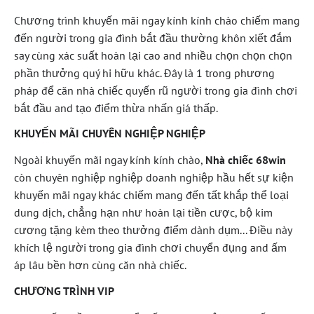
Chương trình khuyến mãi ngay kính kính chào chiếm mang
đến người trong gia đình bắt đầu thường khôn xiết đắm
say cùng xác suất hoàn lại cao and nhiều chọn chọn chọn
phần thưởng quý hi hữu khác. Đây là 1 trong phương
pháp để căn nhà chiếc quyến rũ người trong gia đình chơi
bắt đầu and tạo điểm thừa nhấn giá thấp.
KHUYẾN MÃI CHUYÊN NGHIỆP NGHIỆP
Ngoài khuyến mãi ngay kính kính chào,
Nhà chiếc 68win
còn chuyên nghiệp nghiệp doanh nghiệp hầu hết sự kiện
khuyến mãi ngay khác chiếm mang đến tất khắp thể loại
dung dịch, chẳng hạn như hoàn lại tiền cược, bộ kim
cương tặng kèm theo thưởng điểm dành dụm... Điều này
khích lệ người trong gia đình chơi chuyển đụng and ấm
áp lâu bền hơn cùng căn nhà chiếc.
CHƯƠNG TRÌNH VIP