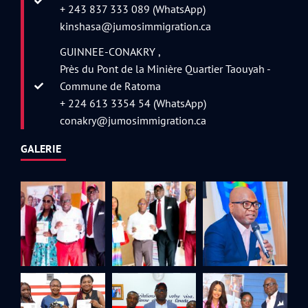
+ 243 837 333 089 (WhatsApp)
kinshasa@jumosimmigration.ca
GUINNEE-CONAKRY ,
Près du Pont de la Minière Quartier Taouyah -
Commune de Ratoma
+ 224 613 3354 54 (WhatsApp)
conakry@jumosimmigration.ca
GALERIE