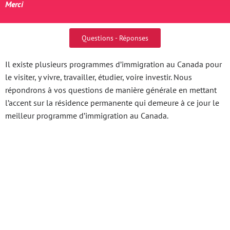
Merci
Questions - Réponses
Il existe plusieurs programmes d’immigration au Canada pour
le visiter, y vivre, travailler, étudier, voire investir. Nous
répondrons à vos questions de manière générale en mettant
l’accent sur la résidence permanente qui demeure à ce jour le
meilleur programme d’immigration au Canada.
Khám Phá Thế Giới
Giải Trí Đỉnh Cao Cùng
6788Bet Com Đánh Giá