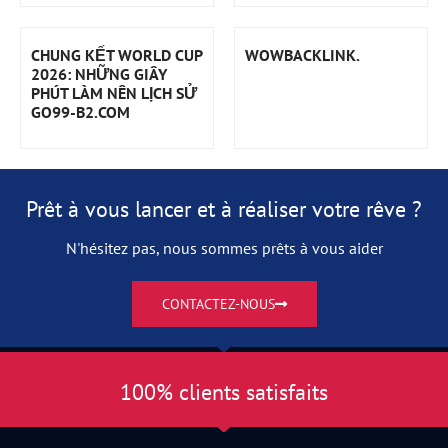
CHUNG KẾT WORLD CUP
WOWBACKLINK.
2026: NHỮNG GIÂY
PHÚT LÀM NÊN LỊCH SỬ
GO99-B2.COM
Prêt à vous lancer et à réaliser votre rêve ?
N'hésitez pas, nous sommes prêts à vous aider
CONTACTEZ-NOUS
100% clients satisfaits