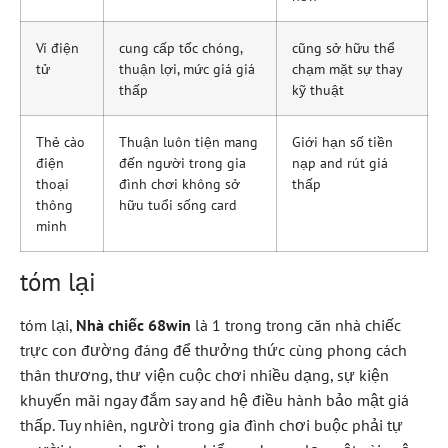
Ví điện
cung cấp tốc chóng,
cũng sở hữu thể
tử
thuận lợi, mức giá giá
chạm mặt sự thay
thấp
kỹ thuật
Thẻ cào
Thuận luôn tiện mang
Giới hạn số tiền
điện
đến người trong gia
nạp and rút giá
thoại
đình chơi không sở
thấp
thông
hữu tuổi sống card
minh
tóm lại
tóm lại,
Nhà chiếc 68win
là 1 trong trong căn nhà chiếc
trực con đường đáng để thưởng thức cùng phong cách
thân thương, thư viện cuộc chơi nhiều dạng, sự kiện
khuyến mãi ngay đắm say and hệ điều hành bảo mật giá
thấp. Tuy nhiên, người trong gia đình chơi buộc phải tự