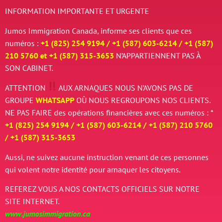
INFORMATION IMPORTANTE ET URGENTE
Jumos Immigration Canada, informe ses clients que ces
numéros :
+1 (825) 254 9194 / +
1 (587) 603-6214 / +
1 (587)
210 5760 et
+
1 (587) 315-3653
N’APPARTIENNENT PAS À
SON CABINET.
ATTENTION
AUX ARNAQUES
NOUS N’AVONS PAS DE
GROUPE
WHATSAPP
OÙ NOUS REGROUPONS NOS CLIENTS.
NE PAS FAIRE des opérations financières avec ces numéros : *
+1 (825) 254 9194 / +
1 (587) 603-6214 / +
1 (587) 210 5760
/
+
1 (587) 315-3653
Aussi, ne suivez aucune instruction venant de ces personnes
qui volent notre identité pour arnaquer les citoyens.
REFEREZ VOUS A NOS CONTACTS OFFICIELS SUR NOTRE
SITE INTERNET.
www.jumosimmigration.ca