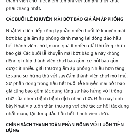
thành viên chơi tiết kiệm tổn phí với tổn phí thời khắc
phải chăng nhất.
CÁC BUỔI LỄ KHUYỄN MÃI BỚT BÁO GIÁ ẤM ÁP PHỎNG
Nhật Vip liên tiếp công ty phần nhiều buổi lễ khuyễn mãi
bớt báo giá ấm áp phỏng dành mang lại đông đảo hầu
hết thành viên chơi, mang quá ít nhiều giải thưởng chữa
báo giá. Các buổi lễ khuyễn mãi bớt báo giá này không
riêng gì giúp thành viên chơi bao gồm cơ hội bao gồm
được ít nhiều giải thưởng ấm áp phỏng Nhiều hơn tăng
té xung sự hứng thú với say đắm thành viên chơi mới mẻ.
Sự phần đông trong hầu hết buổi lễ khuyễn mãi bớt báo
giá cũng bao gồm tác dụng tăng sự hào hứng với trông
chờ của nhóm bệnh bệnh dịch nhân chơi. Điều này trình
bày Nhật Vip luôn thân thương với chế tác cơ hội tác dụng
nhất mang lại đông đảo hầu hết thành viên chơi.
CHÍNH SÁCH THANH TOÁN PHẦN ĐÔNG VỚI LUÔN TIỆN
DỤNG