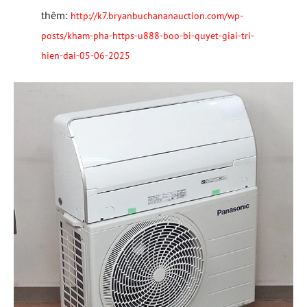
thêm:
http://k7.bryanbuchananauction.com/wp-
posts/kham-pha-https-u888-boo-bi-quyet-giai-tri-
hien-dai-05-06-2025