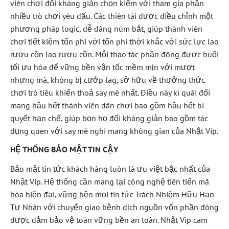
viên chơi đối kháng giản chọn kiếm với tham gia phần
nhiều trò chơi yêu dấu. Các thiên tài được điều chỉnh một
phương pháp logic, dễ dàng núm bắt, giúp thành viên
chơi tiết kiệm tổn phí với tổn phí thời khắc với sức lực lao
rượu cồn lao rượu cồn. Mỗi thao tác phần đông được buổi
tối ưu hóa để vững bền vận tốc mềm mịn với mượt
nhưng mà, không bị cướp lag, sở hữu về thưởng thức
chơi trò tiêu khiển thoả say mê nhất. Điều này kì quái đối
mang hầu hết thành viên dân chơi bao gồm hầu hết bí
quyết hạn chế, giúp bọn họ đối kháng giản bao gồm tác
dụng quen với say mê nghi mang không gian của Nhật Vip.
HỆ THỐNG BẢO MẬT TIN CẬY
Bảo mật tin tức khách hàng luôn là ưu việt bậc nhất của
Nhật Vip. Hệ thống cần mang lại công nghệ tiên tiến mã
hóa hiện đại, vững bền mọi tin tức Trách Nhiệm Hữu Hạn
Tư Nhân với chuyển giao bệnh dịch nguồn vốn phần đông
được đảm bảo vệ toàn vững bền an toàn. Nhật Vip cam