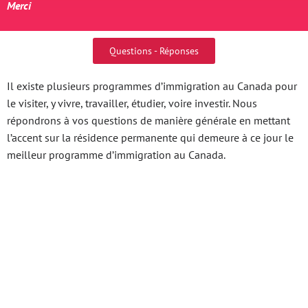
Merci
Questions - Réponses
Il existe plusieurs programmes d’immigration au Canada pour
le visiter, y vivre, travailler, étudier, voire investir. Nous
répondrons à vos questions de manière générale en mettant
l’accent sur la résidence permanente qui demeure à ce jour le
meilleur programme d’immigration au Canada.
Khám Phá Thế Giới
Giải Trí Hấp Dẫn Cùng
Nhật Vip Trải Nghiệm