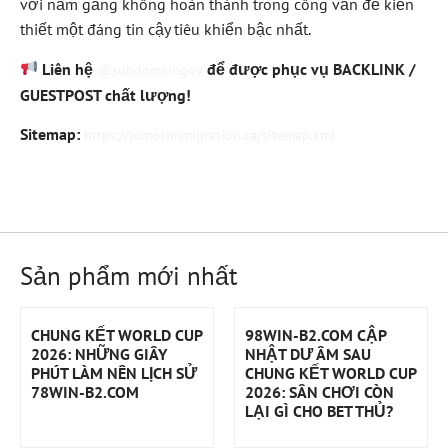
với nắm gắng không hoàn thành trong công vấn đề kiến
thiết một đáng tin cậy tiêu khiển bậc nhất.
Liên hệ
để được phục vụ BACKLINK /
@subdomaingov
GUESTPOST chất lượng!
Sitemap:
https://jumosimmigration.ca/sitemap.xml
Sản phẩm mới nhất
CHUNG KẾT WORLD CUP
98WIN-B2.COM CẬP
2026: NHỮNG GIÂY
NHẬT DƯ ÂM SAU
PHÚT LÀM NÊN LỊCH SỬ
CHUNG KẾT WORLD CUP
78WIN-B2.COM
2026: SÂN CHƠI CÒN
LẠI GÌ CHO BET THỦ?