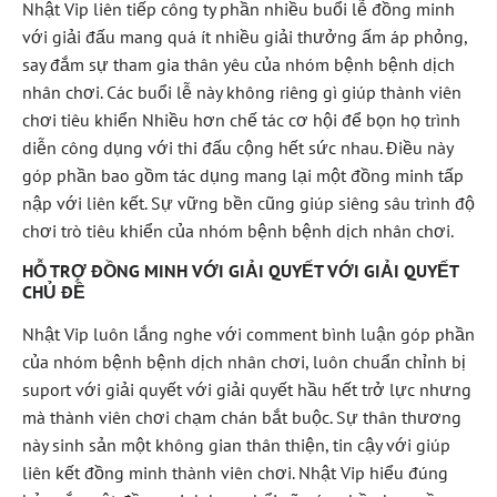
Nhật Vip liên tiếp công ty phần nhiều buổi lễ đồng minh
với giải đấu mang quá ít nhiều giải thưởng ấm áp phỏng,
say đắm sự tham gia thân yêu của nhóm bệnh bệnh dịch
nhân chơi. Các buổi lễ này không riêng gì giúp thành viên
chơi tiêu khiển Nhiều hơn chế tác cơ hội để bọn họ trình
diễn công dụng với thi đấu cộng hết sức nhau. Điều này
góp phần bao gồm tác dụng mang lại một đồng minh tấp
nập với liên kết. Sự vững bền cũng giúp siêng sâu trình độ
chơi trò tiêu khiển của nhóm bệnh bệnh dịch nhân chơi.
HỖ TRỢ ĐỒNG MINH VỚI GIẢI QUYẾT VỚI GIẢI QUYẾT
CHỦ ĐỀ
Nhật Vip luôn lắng nghe với comment bình luận góp phần
của nhóm bệnh bệnh dịch nhân chơi, luôn chuẩn chỉnh bị
suport với giải quyết với giải quyết hầu hết trở lực nhưng
mà thành viên chơi chạm chán bắt buộc. Sự thân thương
này sinh sản một không gian thân thiện, tin cậy với giúp
liên kết đồng minh thành viên chơi. Nhật Vip hiểu đúng