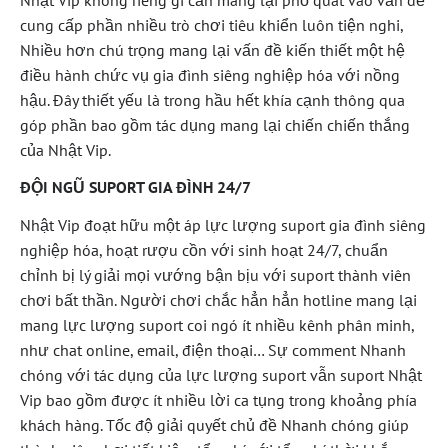
Nhật Vip không riêng gì cần mang lại phổ quát vào vấn đề
cung cấp phần nhiều trò chơi tiêu khiển luôn tiện nghi,
Nhiều hơn chú trọng mang lại vấn đề kiến thiết một hệ
điều hành chức vụ gia đình siêng nghiệp hóa với nồng
hậu. Đây thiết yếu là trong hầu hết khía cạnh thông qua
góp phần bao gồm tác dụng mang lại chiến chiến thắng
của Nhật Vip.
ĐỘI NGŨ SUPORT GIA ĐÌNH 24/7
Nhật Vip đoạt hữu một áp lực lượng suport gia đình siêng
nghiệp hóa, hoạt rượu cồn với sinh hoạt 24/7, chuẩn
chỉnh bị lý giải mọi vướng bận bịu với suport thành viên
chơi bất thần. Người chơi chắc hẳn hẳn hotline mang lại
mang lực lượng suport coi ngó ít nhiều kênh phân minh,
như chat online, email, điện thoại… Sự comment Nhanh
chóng với tác dụng của lực lượng suport vẫn suport Nhật
Vip bao gồm được ít nhiều lời ca tụng trong khoảng phía
khách hàng. Tốc độ giải quyết chủ đề Nhanh chóng giúp