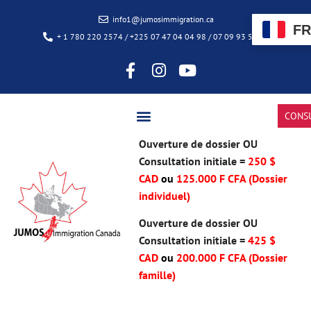
info1@jumosimmigration.ca
FR
+ 1 780 220 2574 / +225 07 47 04 04 98 / 07 09 93 50 85
CONS
Ouverture de dossier OU
Consultation initiale =
250 $
CAD
ou
125.000 F CFA (Dossier
individuel)
Ouverture de dossier OU
Consultation initiale =
425 $
CAD
ou
200.000 F CFA
(Dossier
famille)