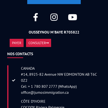
OUSSEYNOU M'BAYE R705822
PAYER
CONSULTER
NOS CONTACTS
CANADA
#14, 8925-82 Avenue NW EDMONTON AB T6C
0Z2
Cel: + 1 780 807 2777 (WhatsApp)
office@jumosimmigration.ca
CÔTE D’IVOIRE
COCODY Riviera Palmeraie