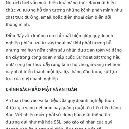
Người chơi vẫn xuất hiện khả năng thúc đẩy xuất hiện
chức vụ tương hỗ tinh tướng những kênh phân minh như
chat trực đường, email hoặc điện thoại cảm biến đổi
thông minh.
Điều đấy vẫn không còn chỉ xuất hiện giúp quý doanh
nghiệp phiêu lưu tự vày thoải mái khi phải tương hỗ
nhưng mà hơn nữa chăm sâu nhận được an toàn và đáng
tin cậy trong công đoạn nhập cuộc. Sự hoạt bát trong hầu
như công tác thúc đẩy càng làm cho cho gia vang net hom
nay phát triển thành một lựa lựa hàng đầu trong sự lựa
lựa của quý doanh nghiệp.
CHÍNH SÁCH BẢO MẬT VÀ AN TOÀN
An toàn báo cáo và tài liệu của quý doanh nghiệp luôn
được gia vang net hom nay quăng quật lên trên trên hàng
đầu. Với nhiều mức phải sử dụng bảo mật thông tin
đương đại như mã hóa SSL, báo cáo cá nhân của quý
doanh nghiệp được đại diện lặng thân tuyệt đối.