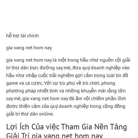
Đến Những Trải
Nghiệm Mới Lạ
hỗ trợ tài chính
gia vang net hom nay
gia vang net hom nay là một trong hầu như nguồn cội giải
trí thư dãn trực đường say mê, đưa quý doanh nghiệp vào
hầu như nhập cuộc trải nghiệm gợi cảm trong loài tín đồ
game và cá cược. Với sự trù phú về trò chơi, phong
phương pháp nhiệt tình và những khuyễn mãi rộng lớn
say mê, gia vang net hom nay đã ấm vội chiếm phần lĩnh
được thiện cảm của quý doanh nghiệp trong cộng đồng
giải trí thư dãn online.
Lợi Ích Của việc Tham Gia Nền Tảng
Giải Trí gia vang net hom nay