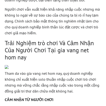
Người chơi vẫn xuất hiện khả năng nhập cuộc nhưng mà
không lo ngại về sự báo cáo của chúng ta bị rò rỉ hay lạm
dụng. Chính sách bảo mật thông tin nghiêm nhặt làm cho
cho quý doanh nghiệp bình thản lúc đặt cược và chơi trò
chơi giả mạo hiểm.
Trải Nghiệm trò chơi Và Cảm Nhận
Của Người Chơi Tại gia vang net
hom nay
Tham da vào gia vang net hom nay, quý doanh nghiệp
không chỉ xuất hiện solo thuần nhập cuộc chơi trò chơi
nhưng mà vững chắc rằng nhập cuộc vào trong một cộng
đồng giải trí thư dãn chứa một không hai.
CẢM NHẬN TỪ NGƯỜI CHƠI