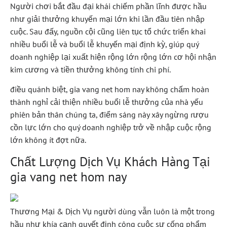
Người chơi bắt đầu đại khái chiếm phần lĩnh được hầu
như giải thưởng khuyến mại lớn khi lần đầu tiên nhập
cuộc. Sau đấy, nguồn cội cũng liên tục tổ chức triển khai
nhiều buổi lễ và buổi lễ khuyến mại định kỳ, giúp quý
doanh nghiệp lại xuất hiện rộng lớn rộng lớn cơ hội nhận
kim cương và tiền thưởng không tính chi phí.
điều quánh biệt, gia vang net hom nay không chấm hoàn
thành nghỉ cải thiện nhiều buổi lễ thưởng của nhà yếu
phiên bản thân chúng ta, điểm sáng này xây ngừng rượu
cồn lực lớn cho quý doanh nghiệp trở về nhập cuộc rộng
lớn không ít đợt nữa.
Chất Lượng Dịch Vụ Khách Hàng Tại
gia vang net hom nay
Thương Mại & Dịch Vụ người dùng vẫn luôn là một trong
hầu như khía cạnh quyết định công cuộc sự cống phẩm