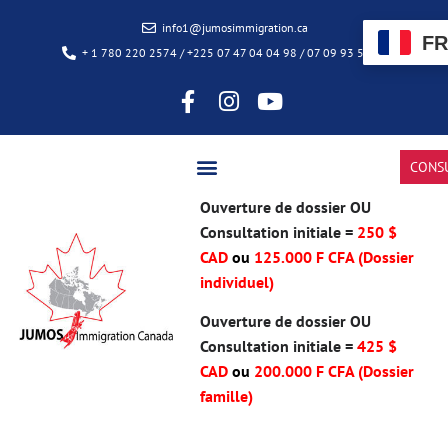
info1@jumosimmigration.ca
FR
+ 1 780 220 2574 / +225 07 47 04 04 98 / 07 09 93 50 85
CONS
Ouverture de dossier OU
Consultation initiale =
250 $
CAD
ou
125.000 F CFA (Dossier
individuel)
Ouverture de dossier OU
Consultation initiale =
425 $
CAD
ou
200.000 F CFA
(Dossier
famille)