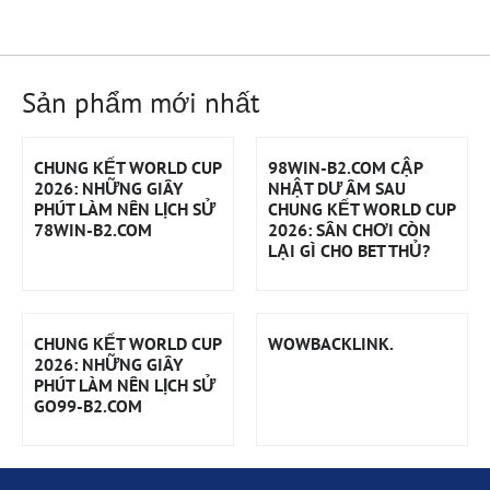
Sản phẩm mới nhất
CHUNG KẾT WORLD CUP
98WIN-B2.COM CẬP
2026: NHỮNG GIÂY
NHẬT DƯ ÂM SAU
PHÚT LÀM NÊN LỊCH SỬ
CHUNG KẾT WORLD CUP
78WIN-B2.COM
2026: SÂN CHƠI CÒN
LẠI GÌ CHO BET THỦ?
CHUNG KẾT WORLD CUP
WOWBACKLINK.
2026: NHỮNG GIÂY
PHÚT LÀM NÊN LỊCH SỬ
GO99-B2.COM