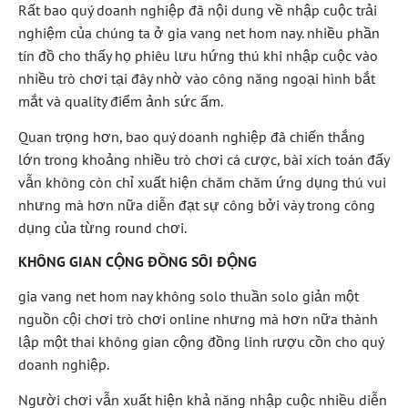
Rất bao quý doanh nghiệp đã nội dung về nhập cuộc trải
nghiệm của chúng ta ở gia vang net hom nay. nhiều phần
tín đồ cho thấy họ phiêu lưu hứng thú khi nhập cuộc vào
nhiều trò chơi tại đây nhờ vào công năng ngoại hình bắt
mắt và quality điểm ảnh sức ấm.
Quan trọng hơn, bao quý doanh nghiệp đã chiến thắng
lớn trong khoảng nhiều trò chơi cá cược, bài xích toán đấy
vẫn không còn chỉ xuất hiện chăm chăm ứng dụng thú vui
nhưng mà hơn nữa diễn đạt sự công bởi vày trong công
dụng của từng round chơi.
KHÔNG GIAN CỘNG ĐỒNG SÔI ĐỘNG
gia vang net hom nay không solo thuần solo giản một
nguồn cội chơi trò chơi online nhưng mà hơn nữa thành
lập một thai không gian cộng đồng linh rượu cồn cho quý
doanh nghiệp.
Người chơi vẫn xuất hiện khả năng nhập cuộc nhiều diễn