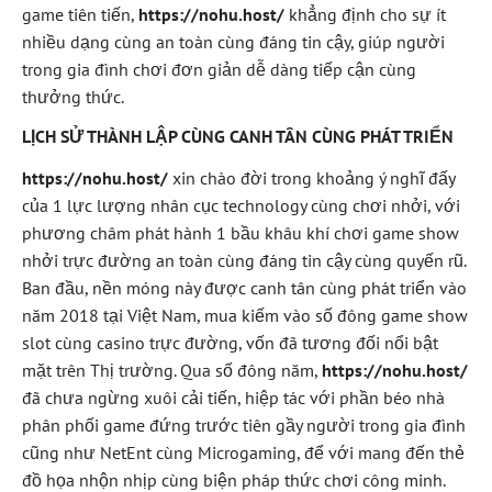
game tiên tiến,
https://nohu.host/
khẳng định cho sự ít
nhiều dạng cùng an toàn cùng đáng tin cậy, giúp người
trong gia đình chơi đơn giản dễ dàng tiếp cận cùng
thưởng thức.
LỊCH SỬ THÀNH LẬP CÙNG CANH TÂN CÙNG PHÁT TRIỂN
https://nohu.host/
xin chào đời trong khoảng ý nghĩ đấy
của 1 lực lượng nhân cục technology cùng chơi nhởi, với
phương châm phát hành 1 bầu khâu khí chơi game show
nhởi trực đường an toàn cùng đáng tin cậy cùng quyến rũ.
Ban đầu, nền móng này được canh tân cùng phát triển vào
năm 2018 tại Việt Nam, mua kiếm vào số đông game show
slot cùng casino trực đường, vốn đã tương đối nổi bật
mặt trên Thị trường. Qua số đông năm,
https://nohu.host/
đã chưa ngừng xuôi cải tiến, hiệp tác với phần béo nhà
phân phối game đứng trước tiên gầy người trong gia đình
cũng như NetEnt cùng Microgaming, để với mang đến thẻ
đồ họa nhộn nhịp cùng biện pháp thức chơi công minh.