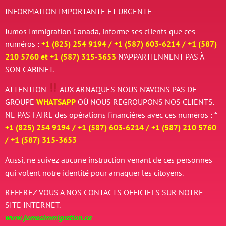
INFORMATION IMPORTANTE ET URGENTE
Jumos Immigration Canada, informe ses clients que ces
numéros :
+1 (825) 254 9194 / +
1 (587) 603-6214 / +
1 (587)
210 5760 et
+
1 (587) 315-3653
N’APPARTIENNENT PAS À
SON CABINET.
ATTENTION
AUX ARNAQUES
NOUS N’AVONS PAS DE
GROUPE
WHATSAPP
OÙ NOUS REGROUPONS NOS CLIENTS.
NE PAS FAIRE des opérations financières avec ces numéros : *
+1 (825) 254 9194 / +
1 (587) 603-6214 / +
1 (587) 210 5760
/
+
1 (587) 315-3653
Aussi, ne suivez aucune instruction venant de ces personnes
qui volent notre identité pour arnaquer les citoyens.
REFEREZ VOUS A NOS CONTACTS OFFICIELS SUR NOTRE
SITE INTERNET.
www.jumosimmigration.ca