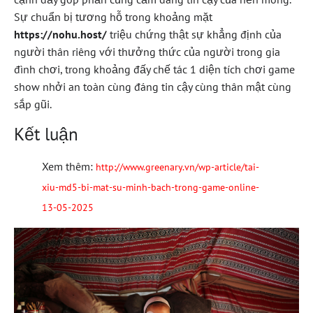
Sự chuẩn bị tương hỗ trong khoảng mặt
https://nohu.host/
triệu chứng thật sự khẳng định của
người thân riêng với thưởng thức của người trong gia
đình chơi, trong khoảng đấy chế tác 1 diện tích chơi game
show nhởi an toàn cùng đáng tin cậy cùng thân mật cùng
sắp gũi.
Kết luận
Xem thêm:
http://www.greenary.vn/wp-article/tai-
xiu-md5-bi-mat-su-minh-bach-trong-game-online-
13-05-2025