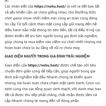
Các nhân kiệt của
https://nohu.host/
là vứt ra tiết bao tất
cả yếu khiến cần sự chưa giống nhau, cho thưởng thức
chơi game show nhởi mềm mịn cùng an toàn cùng đáng
tin cậy. Từ bối cảnh thân mật cùng sắp gũi mang đến hệ
điều hành bảo mật thông tin tiên tiến, tất cả điều tỉ mỷ các
được khiến để ưu tiên người trong gia đình trải nghiệm,
giúp chúng ta mua kiếm vào niềm vui chơi nhởi nhưng mà
hoàn toàn chưa lo âu lắng về rủi ro chưa may.
GIAO DIỆN NGƯỜI TRONG GIA ĐÌNH TRẢI NGHIỆM
Giao diện của
https://nohu.host/
được chế tạo với tiêu
chuẩn đơn giản cùng dễ tiếp cận, giúp người trong gia
đình trải nghiệm bắt đầu Nhanh chóng lẹ khiến quen
nhưng mà hoàn toàn chưa chạm mặt cạnh tranh. Color vui
tươi cùng cha cục tổng quan rành mạch, với danh mục bao
tất cả được thu xếp phải chăng, chất nhận được tầm nã
cập Nhanh chóng lẹ mang đến số đông phần