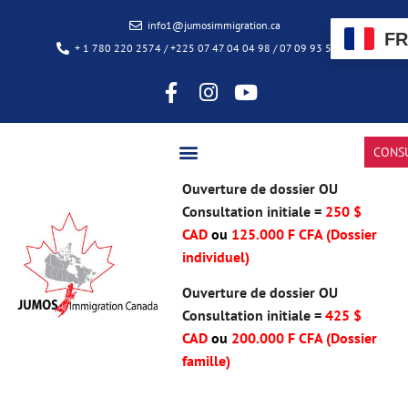
info1@jumosimmigration.ca
FR
+ 1 780 220 2574 / +225 07 47 04 04 98 / 07 09 93 50 85
CONS
Ouverture de dossier OU
Consultation initiale =
250 $
CAD
ou
125.000 F CFA (Dossier
individuel)
Ouverture de dossier OU
Consultation initiale =
425 $
CAD
ou
200.000 F CFA
(Dossier
famille)