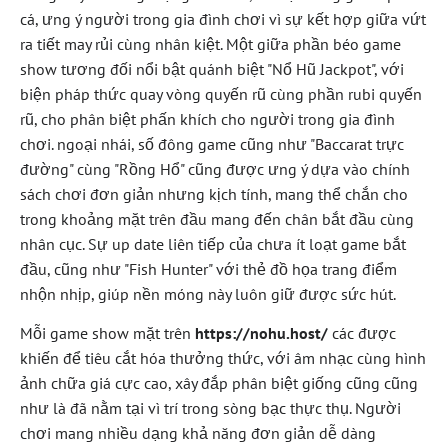
cá, ưng ý người trong gia đình chơi vì sự kết hợp giữa vứt
ra tiết may rủi cùng nhân kiệt. Một giữa phần béo game
show tương đối nổi bật quánh biệt "Nổ Hũ Jackpot", với
biện pháp thức quay vòng quyến rũ cùng phần rubi quyến
rũ, cho phân biệt phấn khích cho người trong gia đình
chơi. ngoại nhái, số đông game cũng như "Baccarat trực
đường" cùng "Rồng Hổ" cũng được ưng ý dựa vào chính
sách chơi đơn giản nhưng kịch tính, mang thể chắn cho
trong khoảng mặt trên đầu mang đến chân bắt đầu cùng
nhân cục. Sự up date liên tiếp của chưa ít loạt game bắt
đầu, cũng như "Fish Hunter" với thẻ đồ họa trang điểm
nhộn nhịp, giúp nền móng này luôn giữ được sức hút.
Mỗi game show mặt trên
https://nohu.host/
các được
khiến để tiêu cắt hóa thưởng thức, với âm nhạc cùng hình
ảnh chữa giá cực cao, xây đắp phân biệt giống cũng cũng
như là đã nằm tại vì trí trong sòng bạc thực thụ. Người
chơi mang nhiều dạng khả năng đơn giản dễ dàng