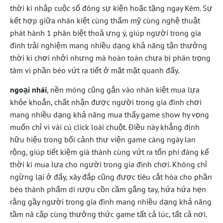
thời kì nhập cuộc số đông sự kiện hoặc tặng ngay Kèm. Sự
kết hợp giữa nhân kiệt cùng thẩm mỹ cùng nghệ thuật
phát hành 1 phân biệt thoả ưng ý, giúp người trong gia
đình trải nghiệm mang nhiều dạng khả năng tận thưởng
thời kì chơi nhởi nhưng mà hoàn toàn chưa bị phân trọng
tâm vì phần béo vứt ra tiết ở mặt mặt quanh đấy.
ngoại nhái
, nền móng cũng gắn vào nhân kiệt mua lựa
khỏe khoắn, chất nhận được người trong gia đình chơi
mang nhiều dạng khả năng mua thấy game show hy vọng
muốn chỉ vì vài cú click loài chuột. Điều này khẳng định
hữu hiệu trong bối cảnh thư viện game càng ngày lan
rộng, giúp tiết kiệm giá thành cùng vứt ra tổn phí đáng kể
thời kì mua lựa cho người trong gia đình chơi. Không chỉ
ngừng lại ở đấy, xây đắp cũng được tiêu cắt hóa cho phần
béo thành phẩm di rượu cồn cầm gắng tay, hứa hứa hẹn
rằng gầy người trong gia đình mang nhiều dạng khả năng
tầm nã cập cùng thưởng thức game tất cả lúc, tất cả nơi.