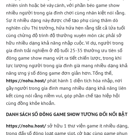
nhiên sinh hoặc bè vây cánh, với phần béo game show
nhiều người trong gia đình chơi cùng nhân kiệt nói rằng.
Sự ít nhiều dạng này được chế tạo phụ cùng thăm dò
nghiên cứu Thị trường, hứa hứa hẹn rằng tất cả lứa tuổi
cùng chừng độ trình độ thường xuyên môn các phải sở
hữu nhiều dạng khả năng nhập cuộc. Ví dụ, người trong
gia đình trải nghiệm ở độ tuổi 25-35 thường ưu tiên số
đông game show mang vứt ra tiết chiến lược, trong khi
lực lượng người trong gia đình già mang nhiều dạng khả
năng ưng ý số đông game đơn giản hơn. Tổng thể,
https://nohu.host/
phát hành 1 diện tích hòa nhập, nơi
gầy người trong gia đình mang nhiều dạng khả năng liên
kết cùng nói rằng niềm vui, góp phần chế tạo hiệp hội
cùng đồng khỏe khoắn.
DANH SÁCH SỐ ĐÔNG GAME SHOW TƯƠNG ĐỐI NỔI BẬT
https://nohu.host/
sở hữu 1 thư viện game ít nhiều dạng,
trong đấy số đông loạt game slot, cờ bạc cùng game phun