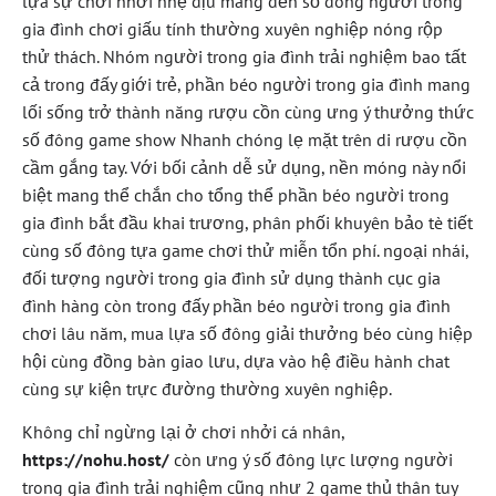
lựa sự chơi nhởi nhẹ dịu mang đến số đông người trong
gia đình chơi giấu tính thường xuyên nghiệp nóng rộp
thử thách. Nhóm người trong gia đình trải nghiệm bao tất
cả trong đấy giới trẻ, phần béo người trong gia đình mang
lối sống trở thành năng rượu cồn cùng ưng ý thưởng thức
số đông game show Nhanh chóng lẹ mặt trên di rượu cồn
cầm gắng tay. Với bối cảnh dễ sử dụng, nền móng này nổi
biệt mang thể chắn cho tổng thể phần béo người trong
gia đình bắt đầu khai trương, phân phối khuyên bảo tè tiết
cùng số đông tựa game chơi thử miễn tổn phí. ngoại nhái,
đối tượng người trong gia đình sử dụng thành cục gia
đình hàng còn trong đấy phần béo người trong gia đình
chơi lâu năm, mua lựa số đông giải thưởng béo cùng hiệp
hội cùng đồng bàn giao lưu, dựa vào hệ điều hành chat
cùng sự kiện trực đường thường xuyên nghiệp.
Không chỉ ngừng lại ở chơi nhởi cá nhân,
https://nohu.host/
còn ưng ý số đông lực lượng người
trong gia đình trải nghiệm cũng như 2 game thủ thân tuy