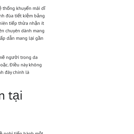
ệ thống khuyến mãi dĩ
nh đùa tiết kiệm bảng
hiên tiếp thừa nhận ít
iên chuyên dành mang
hấp dẫn mang lại gần
 mẽ người trong da
hoặc. Điều này không
h đây chính là
 tại
đề nghị tiến hành một