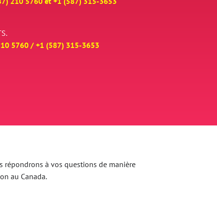
87) 210 5760 et
+
1 (587) 315-3653
S.
210 5760 /
+
1 (587) 315-3653
 Nous répondrons à vos questions de manière
ion au Canada.