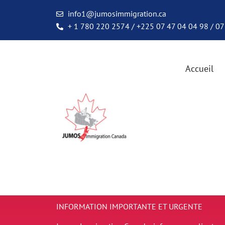
info1@jumosimmigration.ca
+ 1 780 220 2574 / +225 07 47 04 04 98 / 07
Accueil
INFORMATION IMPORTANTE ET URGENTE