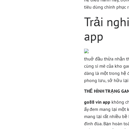
tiêu dùng chinh phục r
Trải ngh
app
thuở đầu thừa nhận th
cùng si mê của kho g
dàng là một trong hệ đ
phong lưu, sở hữu lại
THỂ HÌNH TRẠNG GA
go88 vin app
không ch
ấy đem mang lại một k
mang lại rất nhiều bề
đình đùa. Bạn hoàn toà