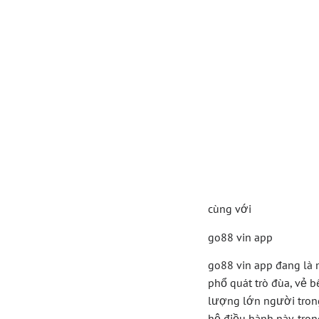
Khám 
Trực 
Go88 
Kinh 
cùng với
go88 vin app
go88 vin app đang là 
phổ quát trò đùa, vẻ b
lượng lớn người trong 
hệ điều hành này, tro