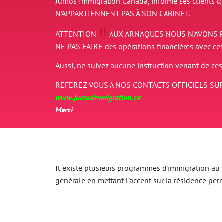
Jumos Immigration Canada, informe ses clients 
N’APPARTIENNENT PAS À SON CABINET.
ATTENTION
AUX ARNAQUES
NOUS N’AVONS 
NE PAS FAIRE des opérations financières avec ce
Aussi, ne suivez aucune instruction venant de ces
REFEREZ VOUS A NOS CONTACTS OFFICIELS SUR
www.jumosimmigration.ca
Merci
Il existe plusieurs programmes d’immigration au Ca
générale en mettant l’accent sur la résidence p