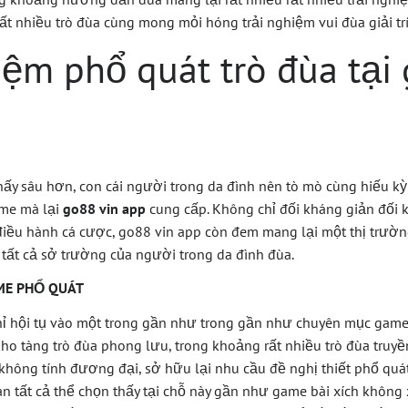
ất nhiều trò đùa cùng mong mỏi hóng trải nghiệm vui đùa giải tr
iệm phổ quát trò đùa tại
ấy sâu hơn, con cái người trong da đình nên tò mò cùng hiếu kỳ
ame mà lại
go88 vin app
cung cấp. Không chỉ đối kháng giản đối 
iều hành cá cược, go88 vin app còn đem mang lại một thị trường 
 tất cả sở trường của người trong da đình đùa.
ME PHỔ QUÁT
ỉ hội tụ vào một trong gần như trong gần như chuyên mục game
ho tàng trò đùa phong lưu, trong khoảng rất nhiều trò đùa truy
 không tính đương đại, sở hữu lại nhu cầu đề nghị thiết phổ quá
n tất cả thể chọn thấy tại chỗ này gần như game bài xích không 