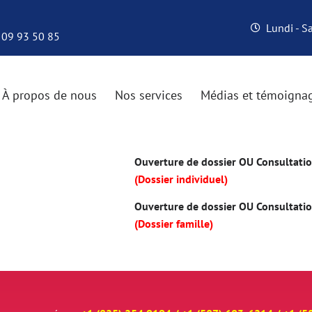
Lundi - 
 09 93 50 85
À propos de nous
Nos services
Médias et témoigna
Ouverture de dossier OU Consultation
(Dossier individuel)
Ouverture de dossier OU Consultation
(Dossier famille)