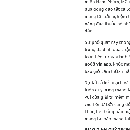
miền Nam, Phỏm, Mậu b
đùa đông đảo tất cả l
mang lại trải nghiệm t
năng đùa thuộc bè phá
dẫn.
Sự phổ quát này khôn
trong da đình đùa chậ
toán liên tục vậy kỉn
go88 vin app
, khỏe m
bao giờ cảm thừa nhậ
Sự tất cả kế hoạch và
luôn quý trọng mang l
vui đùa giải trí mềm 
câu hỏi tự bởi cùng đ
khác, hệ thống bảo mật
mang lại báo mang lại
GIAO DIỆN QUÝ TRỌN