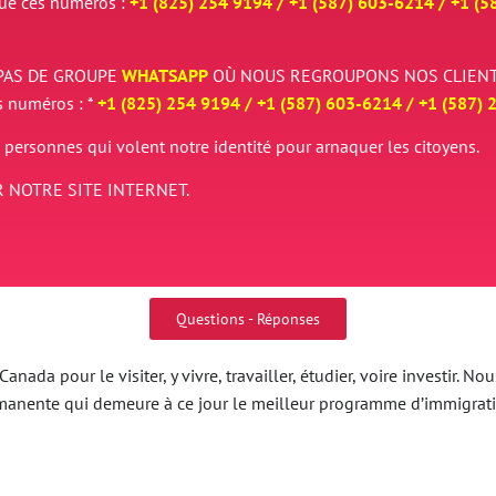
que ces numéros :
+1 (825) 254 9194 / +
1 (587) 603-6214 / +
1 (5
PAS DE GROUPE
WHATSAPP
OÙ NOUS REGROUPONS NOS CLIENT
s numéros : *
+1 (825) 254 9194 / +
1 (587) 603-6214 / +
1 (587) 
 personnes qui volent notre identité pour arnaquer les citoyens.
 NOTRE SITE INTERNET.
Questions - Réponses
nada pour le visiter, y vivre, travailler, étudier, voire investir.
ermanente qui demeure à ce jour le meilleur programme d’immigrat