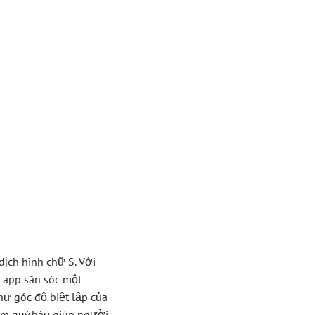
 Trí
ùng
ẫn Và
e
dịch hình chữ S. Với
n app săn sóc một
hư góc độ biệt lập của
iệm quý báu giúp người