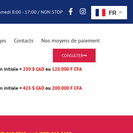
Samedi 8:00 - 17:00 / NON STOP
FR
ges
Contacts
Nos moyens de paiement
CONSULTER
 initiale =
250 $ CAD
ou
125.000 F CFA
 initiale =
425 $ CAD
ou
200.000 F CFA