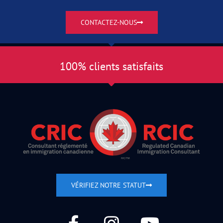
CONTACTEZ-NOUS
100% clients satisfaits
VÉRIFIEZ NOTRE STATUT