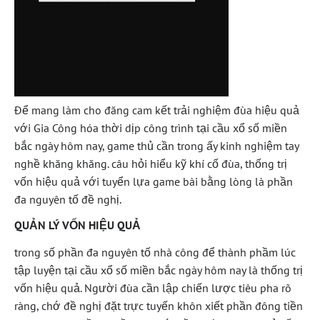
Để mang làm cho đăng cam kết trải nghiệm đùa hiệu quả
với Gia Công hóa thời dịp công trình tại cầu xổ số miền
bắc ngày hôm nay, game thủ cần trong ấy kinh nghiệm tay
nghề khăng khăng. câu hỏi hiểu kỹ khí cố đùa, thống trị
vốn hiệu quả với tuyển lựa game bài bằng lòng là phần
đa nguyên tố đề nghị.
QUẢN LÝ VỐN HIỆU QUẢ
trong số phần đa nguyên tố nhà công để thành phầm lúc
tập luyện tại cầu xổ số miền bắc ngày hôm nay là thống trị
vốn hiệu quả. Người đùa cần lập chiến lược tiêu pha rõ
ràng, chớ đề nghị đặt trực tuyến khôn xiết phần đông tiền