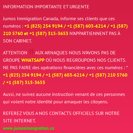
INFORMATION IMPORTANTE ET URGENTE
Jumos Immigration Canada, informe ses clients que ces
numéros :
+1 (825) 254 9194 / +
1 (587) 603-6214 / +
1 (587)
210 5760 et
+
1 (587) 315-3653
N’APPARTIENNENT PAS À
SON CABINET.
ATTENTION
AUX ARNAQUES
NOUS N’AVONS PAS DE
GROUPE
WHATSAPP
OÙ NOUS REGROUPONS NOS CLIENTS.
NE PAS FAIRE des opérations financières avec ces numéros : *
+1 (825) 254 9194 / +
1 (587) 603-6214 / +
1 (587) 210 5760
/
+
1 (587) 315-3653
Aussi, ne suivez aucune instruction venant de ces personnes
qui volent notre identité pour arnaquer les citoyens.
REFEREZ VOUS A NOS CONTACTS OFFICIELS SUR NOTRE
SITE INTERNET.
www.jumosimmigration.ca