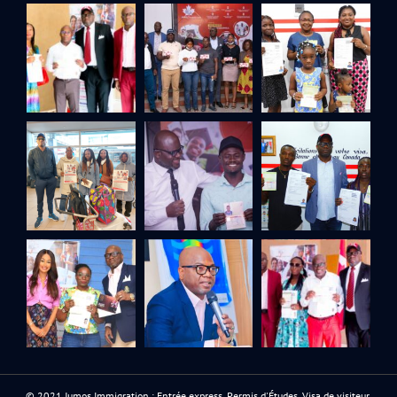
© 2021 Jumos Immigration : Entrée express, Permis d'Études, Visa de visiteur,