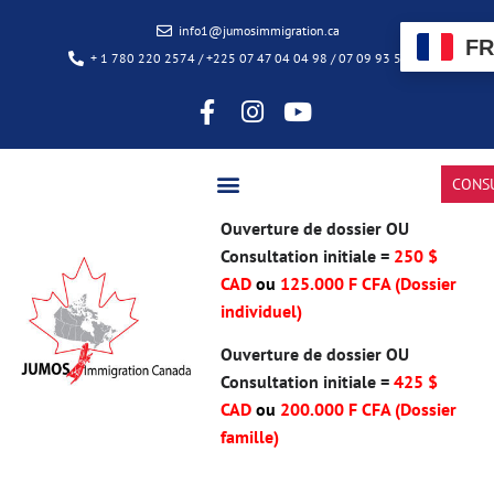
info1@jumosimmigration.ca
FR
+ 1 780 220 2574 / +225 07 47 04 04 98 / 07 09 93 50 85
CONS
Ouverture de dossier OU
Consultation initiale =
250 $
CAD
ou
125.000 F CFA (Dossier
individuel)
Ouverture de dossier OU
Consultation initiale =
425 $
CAD
ou
200.000 F CFA
(Dossier
famille)