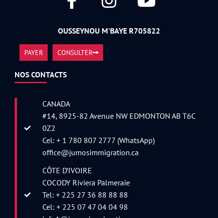
OUSSEYNOU M'BAYE R705822
PAYER
CONSULTER
NOS CONTACTS
CANADA
#14, 8925-82 Avenue NW EDMONTON AB T6C
0Z2
Cel: + 1 780 807 2777 (WhatsApp)
office@jumosimmigration.ca
CÔTE D’IVOIRE
COCODY Riviera Palmeraie
Tel: + 225 27 36 88 88 88
Cel: + 225 07 47 04 04 98