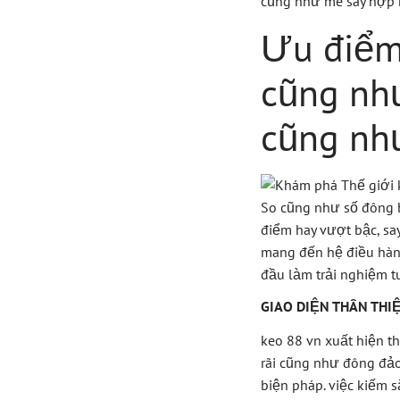
cũng như mê say hợp 
Ưu điểm 
cũng như
cũng như
So cũng như số đông b
điểm hay vượt bậc, sa
mang đến hệ điều hành
đầu làm trải nghiệm
GIAO DIỆN THÂN TH
keo 88 vn xuất hiện t
rãi cũng như đông đảo
biện pháp. việc kiếm s