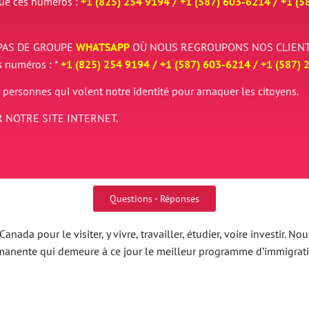
que ces numéros :
+1 (825) 254 9194 / +
1 (587) 603-6214 / +
1 (5
PAS DE GROUPE
WHATSAPP
OÙ NOUS REGROUPONS NOS CLIENT
s numéros : *
+1 (825) 254 9194 / +
1 (587) 603-6214 / +
1 (587) 
 personnes qui volent notre identité pour arnaquer les citoyens.
 NOTRE SITE INTERNET.
Questions - Réponses
nada pour le visiter, y vivre, travailler, étudier, voire investir.
ermanente qui demeure à ce jour le meilleur programme d’immigrat