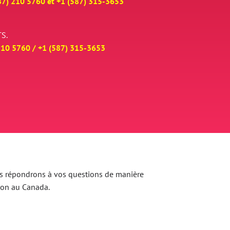
87) 210 5760 et
+
1 (587) 315-3653
S.
210 5760 /
+
1 (587) 315-3653
 Nous répondrons à vos questions de manière
ion au Canada.