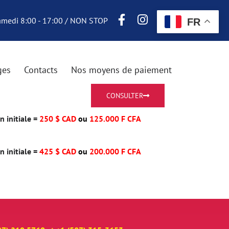
Samedi 8:00 - 17:00 / NON STOP
FR
ges
Contacts
Nos moyens de paiement
CONSULTER
 initiale =
250 $ CAD
ou
125.000 F CFA
 initiale =
425 $ CAD
ou
200.000 F CFA