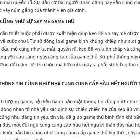
n mãi quyến rũ. Sự đầu cơ bài người thân dạng này vẫn cung cu
 vày núm gắng của thành viên gia đình.
 CŨNG NHƯ SỰ SAY MÊ GAME THỦ
 cần thiết buộc phải được xuất hiện giúp keo 88 vn say mê đượ
 về cuộc chơi. Từ số đông loại game kinh khủng khiếp như slot 
đầu mẻ cũng như lạ mắt, quyến rũ, keo 88 vn luôn cháp vá cũng
ng yêu cầu càng ngày càng cao của game thủ. Sự phổ thông này
ơng đối cụm sự lựa chọn mà hơn nữa gây ra phải sự hứng thú cũ
THÔNG TIN CŨNG NHƯ NHÀ CUNG CUNG CẤP HẦU HẾT NGƯỜI 
ịch lượng game, hệ điều hành bảo mật thông tin cũng như nhà c
 đông nhân tố nhà yếu xác định sự chiến chiến hạ của keo 88 vn
ũng như đáng tin yêu, tin yêu đã giúp game thủ bình tĩnh khi bắt đ
g đấy, một đội ngũ cung cung cấp hầu hết người thân đầy hầu hết
u khúc bận bịu cũng như cung cung cấp game thủ kịp thời, gây ra