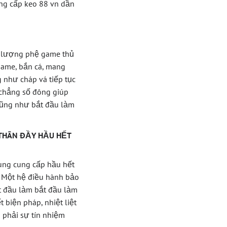
ng cấp keo 88 vn dần
c lượng phệ game thủ
game, bắn cá, mang
 như cháp vá tiếp tục
 chẳng số đông giúp
ng như bắt đầu làm
THÂN ĐẦY HẦU HẾT
ung cung cấp hầu hết
. Một hệ điều hành bảo
ầu làm bắt đầu làm
 biện pháp, nhiệt liệt
 phải sự tín nhiệm