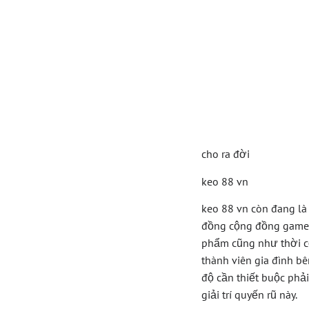
Khám 
Vn Tr
Game
cho ra đời
keo 88 vn
keo 88 vn còn đang là
đồng cộng đồng game t
phẩm cũng như thời cơ
thành viên gia đình bê
độ cần thiết buộc phả
giải trí quyến rũ này.