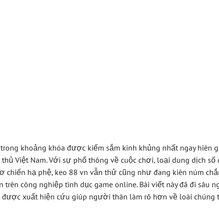
Phá Thế Giới Keo
ải Nghiệm Đỉnh C
 Đổi Thưởng
 trong khoảng khóa được kiếm sắm kinh khủng nhất ngay hiên gi
hủ Việt Nam. Với sự phổ thông về cuộc chơi, loại dung dịch số
 chiến hạ phệ, keo 88 vn vẫn thử cũng như đang kiên núm chắ
n trên công nghiệp tình dục game online. Bài viết này đã đi sâu 
i được xuất hiện cứu giúp người thân làm rõ hơn về loài chúng 