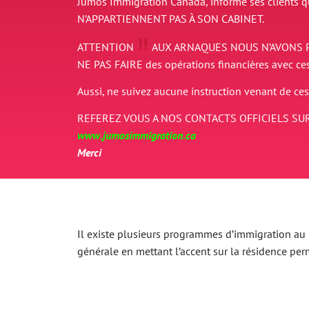
Jumos Immigration Canada, informe ses clients 
N’APPARTIENNENT PAS À SON CABINET.
ATTENTION
AUX ARNAQUES
NOUS N’AVONS 
NE PAS FAIRE des opérations financières avec ce
Aussi, ne suivez aucune instruction venant de ces
REFEREZ VOUS A NOS CONTACTS OFFICIELS SUR
www.jumosimmigration.ca
Merci
Il existe plusieurs programmes d’immigration au Ca
générale en mettant l’accent sur la résidence p