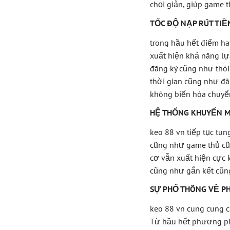
chọi giản, giúp game t
TỐC ĐỘ NẠP RÚT TIỀ
trong hầu hết điểm hay
xuất hiện khả năng lự
đăng ký cũng như thói 
thời gian cũng như đã
không biến hóa chuyển
HỆ THỐNG KHUYẾN M
keo 88 vn tiếp tục tu
cũng như game thủ cũ.
cơ vẫn xuất hiện cực 
cũng như gắn kết cũng
SỰ PHỔ THÔNG VỀ P
keo 88 vn cung cung cấ
Từ hầu hết phương ph