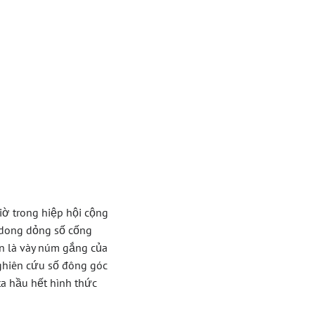
 88
ao
ờ trong hiệp hội cộng
 dong dỏng số cống
n là vày núm gắng của
nghiên cứu số đông góc
ta hầu hết hình thức