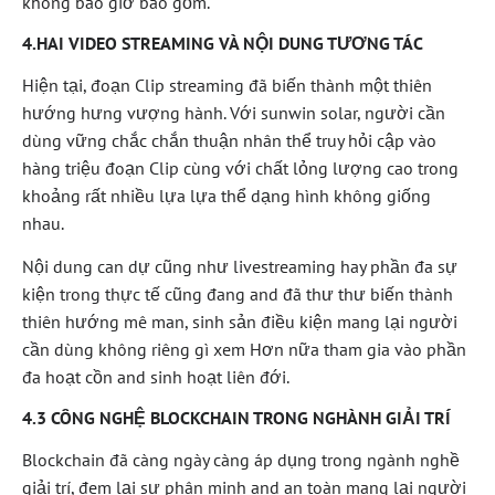
không bao giờ bao gồm.
4.HAI VIDEO STREAMING VÀ NỘI DUNG TƯƠNG TÁC
Hiện tại, đoạn Clip streaming đã biến thành một thiên
hướng hưng vượng hành. Với sunwin solar, người cần
dùng vững chắc chắn thuận nhân thể truy hỏi cập vào
hàng triệu đoạn Clip cùng với chất lỏng lượng cao trong
khoảng rất nhiều lựa lựa thể dạng hình không giống
nhau.
Nội dung can dự cũng như livestreaming hay phần đa sự
kiện trong thực tế cũng đang and đã thư thư biến thành
thiên hướng mê man, sinh sản điều kiện mang lại người
cần dùng không riêng gì xem Hơn nữa tham gia vào phần
đa hoạt cồn and sinh hoạt liên đới.
4.3 CÔNG NGHỆ BLOCKCHAIN TRONG NGHÀNH GIẢI TRÍ
Blockchain đã càng ngày càng áp dụng trong ngành nghề
giải trí, đem lại sự phân minh and an toàn mang lại người