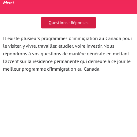
Merci
Questions - Réponses
Il existe plusieurs programmes d’immigration au Canada pour
le visiter, y vivre, travailler, étudier, voire investir. Nous
répondrons à vos questions de manière générale en mettant
l’accent sur la résidence permanente qui demeure à ce jour le
meilleur programme d’immigration au Canada.
Khám Phá Thế Giới
Mới Với Sunwin Solar
Nơi Giao Thoa Của Giải