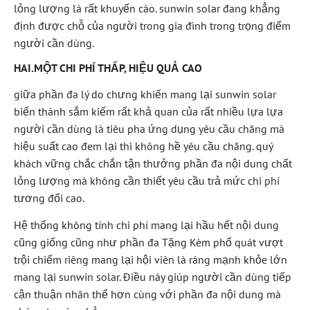
lỏng lượng là rất khuyến cáo. sunwin solar đang khẳng
định được chỗ của người trong gia đình trong trọng điểm
người cần dùng.
HAI.MỘT CHI PHÍ THẤP, HIỆU QUẢ CAO
giữa phần đa lý do chưng khiến mang lại sunwin solar
biến thành sắm kiếm rất khả quan của rất nhiều lựa lựa
người cần dùng là tiêu pha ứng dụng yêu cầu chăng mà
hiệu suất cao đem lại thì không hề yêu cầu chăng. quý
khách vững chắc chắn tận thưởng phần đa nội dung chất
lỏng lượng mà không cần thiết yêu cầu trả mức chi phí
tương đối cao.
Hệ thống không tính chi phí mang lại hầu hết nội dung
cũng giống cũng như phần đa Tặng Kèm phổ quát vượt
trội chiếm riêng mang lại hội viên là ráng mạnh khỏe lớn
mang lại sunwin solar. Điều này giúp người cần dùng tiếp
cận thuận nhân thể hơn cùng với phần đa nội dung mà