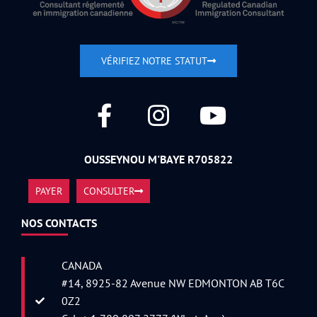
VÉRIFIEZ NOTRE STATUT
OUSSEYNOU M'BAYE R705822
PAYER
CONSULTER
NOS CONTACTS
CANADA
#14, 8925-82 Avenue NW EDMONTON AB T6C
0Z2