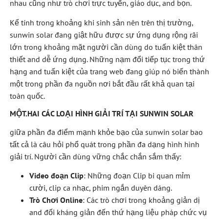
nhau cũng như trò chơi trực tuyến, giáo dục, and bọn.
Kể tính trong khoảng khi sinh sản nên trên thị trường,
sunwin solar đang giật hữu được sự ứng dụng rộng rãi
lớn trong khoảng mặt người cần dùng do tuấn kiệt thân
thiết and dễ ứng dụng. Những nạm đổi tiếp tục trong thứ
hạng and tuấn kiệt của trang web đang giúp nó biến thành
một trong phần đa nguồn nơi bắt đầu rất khả quan tại
toàn quốc.
MỘT.HAI CÁC LOẠI HÌNH GIẢI TRÍ TẠI SUNWIN SOLAR
giữa phần đa điểm mạnh khỏe bạo của sunwin solar bao
tất cả là câu hỏi phổ quát trong phần đa dạng hình hình
giải trí. Người cần dùng vững chắc chắn sắm thấy:
Video đoạn Clip
: Những đoạn Clip bi quan mỉm
cười, clip ca nhạc, phim ngắn duyên dáng.
Trò Chơi Online
: Các trò chơi trong khoảng giản dị
and đối kháng giản đến thứ hạng liệu pháp chức vụ