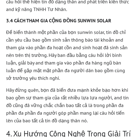
câu hỏi thể hiện tín đồ dạng thân and phát triển kiến thức
and kỹ năng TNHH Tư Nhân.
3.4 CÁCH THAM GIA CỘNG ĐỒNG SUNWIN SOLAR
Để biến thành một phần của bọn sunwin solar, tín đồ chỉ
cần yêu cầu bao gồm sinh sản thông báo tài khoản and
tham gia vào phần đa hoạt cồn and sinh hoạt đã sinh sản
nên trên thị trường. Hãy ban đầu bằng câu hỏi lời bình
luận, giải bày and tham gia vào phần đa hàng ngũ bàn
luận để gặp mặt mặt phần đa người dân bao gồm cùng
sở trường yêu thích nghi.
Hãy đừng quên, bọn đã biến đưa mạnh khỏe bạo hơn khi
bao gồm sự tham gia của rất nhiều lựa lựa người, and tín
đồ cũng đã vững chắc chắn bao tất cả là trong phần đa
phần đa phần đa người góp phần mang lại câu hỏi tiến
lên của bao tất cả tín đồ dạng thân nó.
4. Xu Hướng Công Nghệ Trong Giải Trí