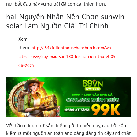
nơi bắt đầu này vững trãi đã còn cải thiện hơn.
hai. Nguyên Nhân Nên Chọn sunwin
solar Làm Nguồn Giải Trí Chính
Xem
thêm:
http://i54kfc.lighthousebapchurch.com/wp-
latest-news/day-mau-sac-188-bet-ca-cuoc-thu-vi-05-
06-2025
Với hầu cũng như sắm kiếm giải trí hiện nay, câu hỏi sắm
kiếm ra một nguồn an toàn and đáng đáng tin cậy and chất