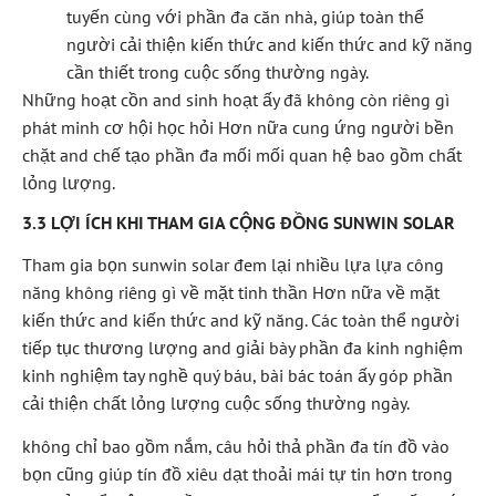
tuyến cùng với phần đa căn nhà, giúp toàn thể
người cải thiện kiến thức and kiến thức and kỹ năng
cần thiết trong cuộc sống thường ngày.
Những hoạt cồn and sinh hoạt ấy đã không còn riêng gì
phát minh cơ hội học hỏi Hơn nữa cung ứng người bền
chặt and chế tạo phần đa mối mối quan hệ bao gồm chất
lỏng lượng.
3.3 LỢI ÍCH KHI THAM GIA CỘNG ĐỒNG SUNWIN SOLAR
Tham gia bọn sunwin solar đem lại nhiều lựa lựa công
năng không riêng gì về mặt tinh thần Hơn nữa về mặt
kiến thức and kiến thức and kỹ năng. Các toàn thể người
tiếp tục thương lượng and giải bày phần đa kinh nghiệm
kinh nghiệm tay nghề quý báu, bài bác toán ấy góp phần
cải thiện chất lỏng lượng cuộc sống thường ngày.
không chỉ bao gồm nắm, câu hỏi thả phần đa tín đồ vào
bọn cũng giúp tín đồ xiêu dạt thoải mái tự tin hơn trong