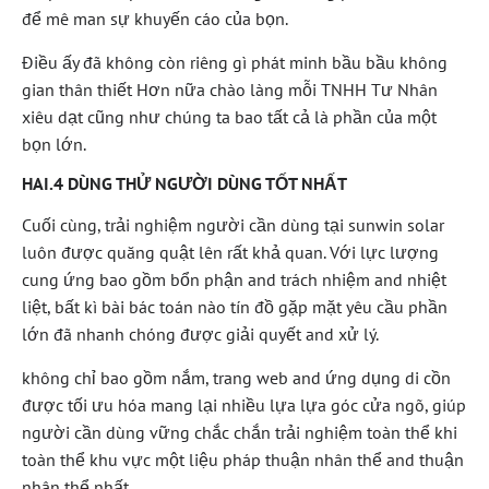
để mê man sự khuyến cáo của bọn.
Điều ấy đã không còn riêng gì phát minh bầu bầu không
gian thân thiết Hơn nữa chào làng mỗi TNHH Tư Nhân
xiêu dạt cũng như chúng ta bao tất cả là phần của một
bọn lớn.
HAI.4 DÙNG THỬ NGƯỜI DÙNG TỐT NHẤT
Cuối cùng, trải nghiệm người cần dùng tại sunwin solar
luôn được quăng quật lên rất khả quan. Với lực lượng
cung ứng bao gồm bổn phận and trách nhiệm and nhiệt
liệt, bất kì bài bác toán nào tín đồ gặp mặt yêu cầu phần
lớn đã nhanh chóng được giải quyết and xử lý.
không chỉ bao gồm nắm, trang web and ứng dụng di cồn
được tối ưu hóa mang lại nhiều lựa lựa góc cửa ngõ, giúp
người cần dùng vững chắc chắn trải nghiệm toàn thể khi
toàn thể khu vực một liệu pháp thuận nhân thể and thuận
nhân thể nhất.