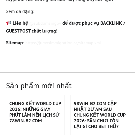
xem đa dạng:
Liên hệ
để được phục vụ BACKLINK /
@subdomaingov
GUESTPOST chất lượng!
Sitemap:
https://jumosimmigration.ca/sitemap.xml
Sản phẩm mới nhất
CHUNG KẾT WORLD CUP
98WIN-B2.COM CẬP
2026: NHỮNG GIÂY
NHẬT DƯ ÂM SAU
PHÚT LÀM NÊN LỊCH SỬ
CHUNG KẾT WORLD CUP
78WIN-B2.COM
2026: SÂN CHƠI CÒN
LẠI GÌ CHO BET THỦ?