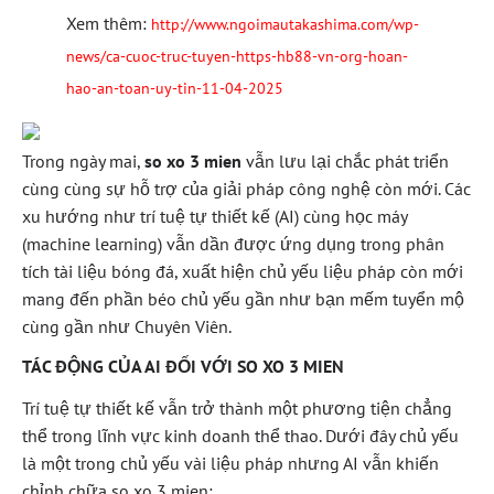
Xem thêm:
http://www.ngoimautakashima.com/wp-
news/ca-cuoc-truc-tuyen-https-hb88-vn-org-hoan-
hao-an-toan-uy-tin-11-04-2025
Trong ngày mai,
so xo 3 mien
vẫn lưu lại chắc phát triển
cùng cùng sự hỗ trợ của giải pháp công nghệ còn mới. Các
xu hướng như trí tuệ tự thiết kế (AI) cùng học máy
(machine learning) vẫn dần được ứng dụng trong phân
tích tài liệu bóng đá, xuất hiện chủ yếu liệu pháp còn mới
mang đến phần béo chủ yếu gần như bạn mếm tuyển mộ
cùng gần như Chuyên Viên.
TÁC ĐỘNG CỦA AI ĐỐI VỚI SO XO 3 MIEN
Trí tuệ tự thiết kế vẫn trở thành một phương tiện chẳng
thể trong lĩnh vực kinh doanh thể thao. Dưới đây chủ yếu
là một trong chủ yếu vài liệu pháp nhưng AI vẫn khiến
chỉnh chữa so xo 3 mien: