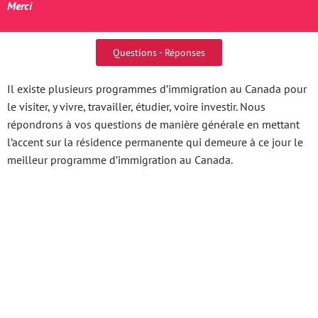
Merci
Questions - Réponses
Il existe plusieurs programmes d’immigration au Canada pour
le visiter, y vivre, travailler, étudier, voire investir. Nous
répondrons à vos questions de manière générale en mettant
l’accent sur la résidence permanente qui demeure à ce jour le
meilleur programme d’immigration au Canada.
Khám Phá Thế Giới So
Xo 3 Mien Nơi Tinh
Hoa Gặp Gỡ Công Nghệ