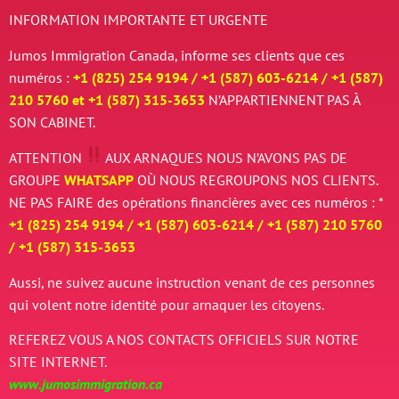
INFORMATION IMPORTANTE ET URGENTE
Jumos Immigration Canada, informe ses clients que ces
numéros :
+1 (825) 254 9194 / +
1 (587) 603-6214 / +
1 (587)
210 5760 et
+
1 (587) 315-3653
N’APPARTIENNENT PAS À
SON CABINET.
ATTENTION
AUX ARNAQUES
NOUS N’AVONS PAS DE
GROUPE
WHATSAPP
OÙ NOUS REGROUPONS NOS CLIENTS.
NE PAS FAIRE des opérations financières avec ces numéros : *
+1 (825) 254 9194 / +
1 (587) 603-6214 / +
1 (587) 210 5760
/
+
1 (587) 315-3653
Aussi, ne suivez aucune instruction venant de ces personnes
qui volent notre identité pour arnaquer les citoyens.
REFEREZ VOUS A NOS CONTACTS OFFICIELS SUR NOTRE
SITE INTERNET.
www.jumosimmigration.ca