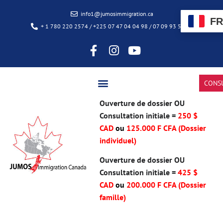
info1@jumosimmigration.ca
FR
+ 1 780 220 2574 / +225 07 47 04 04 98 / 07 09 93 50 85
CONS
Ouverture de dossier OU
Consultation initiale =
250 $
CAD
ou
125.000 F CFA (Dossier
individuel)
Ouverture de dossier OU
Consultation initiale =
425 $
CAD
ou
200.000 F CFA
(Dossier
famille)