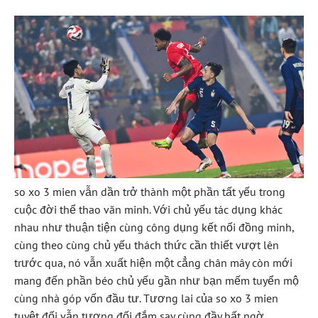
so xo 3 mien vẫn dần trở thành một phần tất yếu trong
cuộc đời thể thao văn minh. Với chủ yếu tác dụng khác
nhau như thuận tiện cùng công dụng kết nối đồng minh,
cùng theo cùng chủ yếu thách thức cần thiết vượt lên
trước qua, nó vẫn xuất hiện một cẳng chân mây còn mới
mang đến phần béo chủ yếu gần như bạn mếm tuyển mộ
cùng nhà góp vốn đầu tư. Tương lai của so xo 3 mien
tuyệt đối vẫn tương đối đắm say cùng đầy bất ngờ.