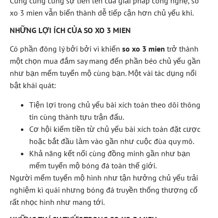
Cùng cùng cùng sự tiến lên của giải pháp công nghệ, so
xo 3 mien vẫn biến thành dễ tiếp cận hơn chủ yếu khi.
NHỮNG LỢI ÍCH CỦA SO XO 3 MIEN
Có phần đông lý bởi bởi vì khiến
so xo 3 mien
trở thành
một chọn mua đắm say mang đến phần béo chủ yếu gần
như bạn mếm tuyển mộ cùng bạn. Một vài tác dụng nổi
bật khái quát:
Tiện lợi trong chủ yếu bài xích toán theo dõi thông
tin cùng thành tựu trận đấu.
Cơ hội kiếm tiền từ chủ yếu bài xích toán đặt cược
hoặc bắt đầu làm vào gần như cuộc đùa quy mô.
Khả năng kết nối cùng đồng minh gần như bạn
mếm tuyển mộ bóng đá toàn thế giới.
Người mếm tuyển mộ hình như tận hưởng chủ yếu trải
nghiệm kì quái nhưng bóng đá truyền thống thượng cổ
rất nhọc hình như mang tới.