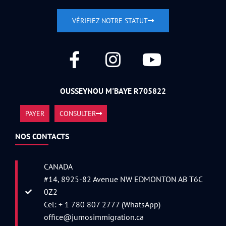
VÉRIFIEZ NOTRE STATUT
OUSSEYNOU M'BAYE R705822
PAYER
CONSULTER
NOS CONTACTS
CANADA
#14, 8925-82 Avenue NW EDMONTON AB T6C
0Z2
Cel: + 1 780 807 2777 (WhatsApp)
office@jumosimmigration.ca