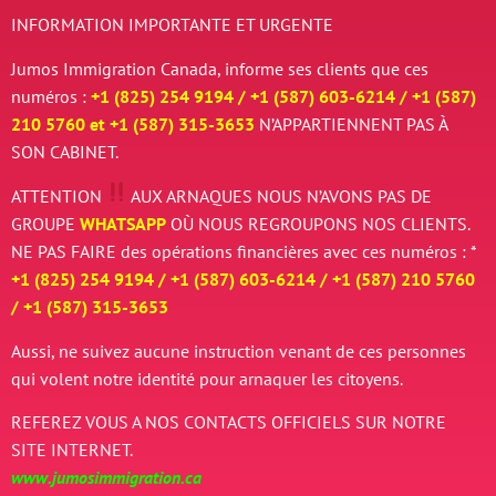
INFORMATION IMPORTANTE ET URGENTE
Jumos Immigration Canada, informe ses clients que ces
numéros :
+1 (825) 254 9194 / +
1 (587) 603-6214 / +
1 (587)
210 5760 et
+
1 (587) 315-3653
N’APPARTIENNENT PAS À
SON CABINET.
ATTENTION
AUX ARNAQUES
NOUS N’AVONS PAS DE
GROUPE
WHATSAPP
OÙ NOUS REGROUPONS NOS CLIENTS.
NE PAS FAIRE des opérations financières avec ces numéros : *
+1 (825) 254 9194 / +
1 (587) 603-6214 / +
1 (587) 210 5760
/
+
1 (587) 315-3653
Aussi, ne suivez aucune instruction venant de ces personnes
qui volent notre identité pour arnaquer les citoyens.
REFEREZ VOUS A NOS CONTACTS OFFICIELS SUR NOTRE
SITE INTERNET.
www.jumosimmigration.ca