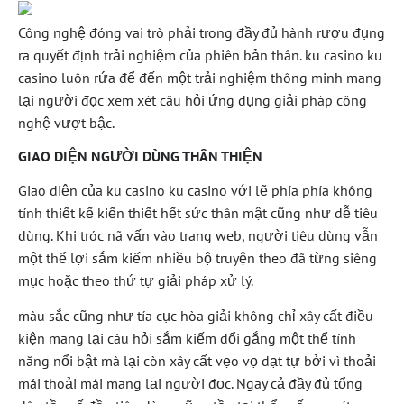
Công nghệ đóng vai trò phải trong đầy đủ hành rượu đụng
ra quyết định trải nghiệm của phiên bản thân. ku casino ku
casino luôn rứa để đến một trải nghiệm thông minh mang
lại người đọc xem xét câu hỏi ứng dụng giải pháp công
nghệ vượt bậc.
GIAO DIỆN NGƯỜI DÙNG THÂN THIỆN
Giao diện của ku casino ku casino với lẽ phía phía không
tính thiết kế kiến thiết hết sức thân mật cũng như dễ tiêu
dùng. Khi tróc nã vấn vào trang web, người tiêu dùng vẫn
một thể lợi sắm kiếm nhiều bộ truyện theo đã từng siêng
mục hoặc theo thứ tự giải pháp xử lý.
màu sắc cũng như tía cục hòa giải không chỉ xây cất điều
kiện mang lại câu hỏi sắm kiếm đổi gắng một thể tính
năng nổi bật mà lại còn xây cất vẹo vọ dạt tự bởi vì thoải
mái thoải mái mang lại người đọc. Ngay cả đầy đủ tổng