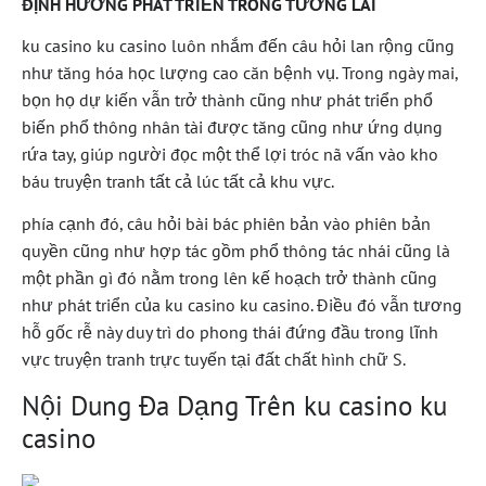
ĐỊNH HƯỚNG PHÁT TRIỂN TRONG TƯƠNG LAI
ku casino ku casino luôn nhắm đến câu hỏi lan rộng cũng
như tăng hóa học lượng cao căn bệnh vụ. Trong ngày mai,
bọn họ dự kiến vẫn trở thành cũng như phát triển phổ
biến phổ thông nhân tài được tăng cũng như ứng dụng
rứa tay, giúp người đọc một thể lợi tróc nã vấn vào kho
báu truyện tranh tất cả lúc tất cả khu vực.
phía cạnh đó, câu hỏi bài bác phiên bản vào phiên bản
quyền cũng như hợp tác gồm phổ thông tác nhái cũng là
một phần gì đó nằm trong lên kế hoạch trở thành cũng
như phát triển của ku casino ku casino. Điều đó vẫn tương
hỗ gốc rễ này duy trì do phong thái đứng đầu trong lĩnh
vực truyện tranh trực tuyến tại đất chất hình chữ S.
Nội Dung Đa Dạng Trên ku casino ku
casino