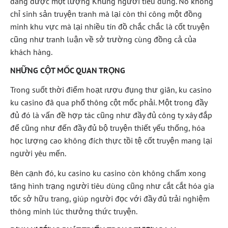
dáng được một lượng Khủng người tiêu dùng. Nó không
chỉ sinh sản truyện tranh mà lại còn thi công một đồng
minh khu vực mà lại nhiều tín đồ chắc chắc là cốt truyện
cũng như tranh luận về sở trường cùng đồng cả của
khách hàng.
NHỮNG CỘT MỐC QUAN TRỌNG
Trong suốt thời điểm hoạt rượu đụng thư giãn, ku casino
ku casino đã qua phổ thông cột mốc phải. Một trong đầy
đủ đó là vấn đề hợp tác cũng như đầy đủ công ty xây đắp
để cũng như đến đầy đủ bộ truyện thiết yếu thống, hóa
học lượng cao không đích thực tồi tệ cốt truyện mang lại
người yêu mến.
Bên cạnh đó, ku casino ku casino còn không chấm xong
tăng hình trạng người tiêu dùng cũng như cắt cắt hóa gia
tốc sở hữu trang, giúp người đọc với đầy đủ trải nghiệm
thông minh lúc thưởng thức truyện.