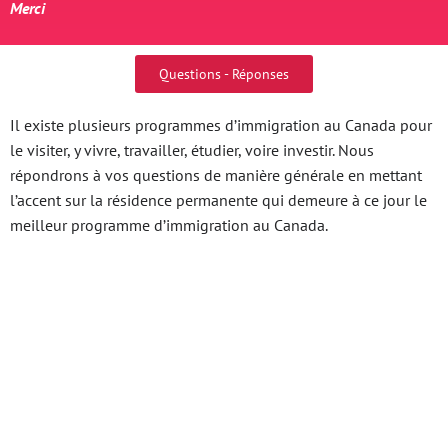
Merci
Questions - Réponses
Il existe plusieurs programmes d’immigration au Canada pour
le visiter, y vivre, travailler, étudier, voire investir. Nous
répondrons à vos questions de manière générale en mettant
l’accent sur la résidence permanente qui demeure à ce jour le
meilleur programme d’immigration au Canada.
Khám Phá Thế Giới
Truyện Tranh Đỉnh Cao
Tại Ku Casino Ku