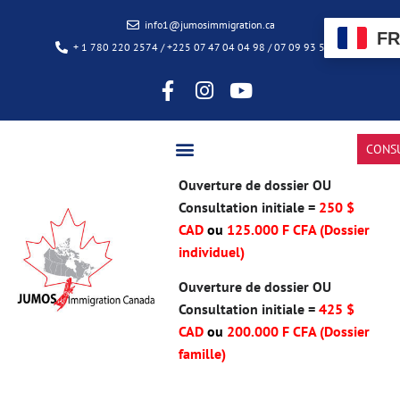
info1@jumosimmigration.ca
FR
+ 1 780 220 2574 / +225 07 47 04 04 98 / 07 09 93 50 85
CONS
Ouverture de dossier OU
Consultation initiale =
250 $
CAD
ou
125.000 F CFA (Dossier
individuel)
Ouverture de dossier OU
Consultation initiale =
425 $
CAD
ou
200.000 F CFA
(Dossier
famille)