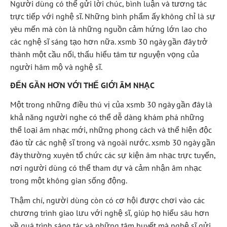
Người dùng có thể gửi lời chúc, bình luận và tương tác
trực tiếp với nghệ sĩ. Những bình phẩm ấy không chỉ là sự
yêu mến mà còn là những nguồn cảm hứng lớn lao cho
các nghệ sĩ sáng tạo hơn nữa. xsmb 30 ngày gần đây trở
thành một cầu nối, thấu hiểu tâm tư nguyện vọng của
người hâm mộ và nghệ sĩ.
ĐẾN GẦN HƠN VỚI THẾ GIỚI ÂM NHẠC
Một trong những điều thú vị của xsmb 30 ngày gần đây là
khả năng người nghe có thể dễ dàng khám phá những
thể loại âm nhạc mới, những phong cách và thể hiện độc
đáo từ các nghệ sĩ trong và ngoài nước. xsmb 30 ngày gần
đây thường xuyên tổ chức các sự kiện âm nhạc trực tuyến,
nơi người dùng có thể tham dự và cảm nhận âm nhạc
trong một không gian sống động.
Thậm chí, người dùng còn có cơ hội được chơi vào các
chương trình giao lưu với nghệ sĩ, giúp họ hiểu sâu hơn
về quá trình sáng tác và những tâm huyết mà nghệ sĩ gửi