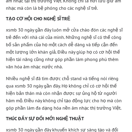
âm nhạc tại thị trường Việt. Không chỉ là nơi lưu giữ âm
nhạc mà còn là bệ phóng cho các nghệ sĩ trẻ.
TẠO CƠ HỘI CHO NGHỆ SĨ TRẺ
xsmb 30 ngày gần đây luôn mở cửa chào đón các nghệ sĩ
trẻ đến với nhà cái của mình. Những nghệ sĩ có thể công
bố sản phẩm của họ một cách dễ dàng và tiếp cận đến
một lượng lớn khán giả. Điều này giúp họ có cơ hội thể
hiện tài năng cũng như góp phần làm phong phú thêm
văn hóa âm nhạc nước nhà.
Nhiều nghệ sĩ đã tìm được chỗ stand và tiếng nói riêng
qua xsmb 30 ngày gần đây. Họ không chỉ có cơ hội thể
hiện bản thân mà còn nhận được sự ủng hộ từ người
hâm mộ. Điều này không chỉ tạo động lực cho họ mà còn
góp phần làm đa dạng hóa nền âm nhạc thị trường Việt.
THÚC ĐẨY SỰ ĐỔI MỚI NGHỆ THUẬT
xsmb 30 ngày gần đây khuyến khích sự sáng tạo và đổi