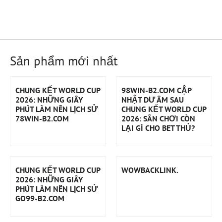
Sản phẩm mới nhất
CHUNG KẾT WORLD CUP
98WIN-B2.COM CẬP
2026: NHỮNG GIÂY
NHẬT DƯ ÂM SAU
PHÚT LÀM NÊN LỊCH SỬ
CHUNG KẾT WORLD CUP
78WIN-B2.COM
2026: SÂN CHƠI CÒN
LẠI GÌ CHO BET THỦ?
CHUNG KẾT WORLD CUP
WOWBACKLINK.
2026: NHỮNG GIÂY
PHÚT LÀM NÊN LỊCH SỬ
GO99-B2.COM