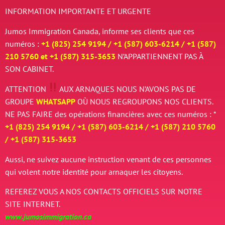
INFORMATION IMPORTANTE ET URGENTE
Jumos Immigration Canada, informe ses clients que ces
numéros :
+1 (825) 254 9194 / +
1 (587) 603-6214 / +
1 (587)
210 5760 et
+
1 (587) 315-3653
N’APPARTIENNENT PAS À
SON CABINET.
ATTENTION
AUX ARNAQUES
NOUS N’AVONS PAS DE
GROUPE
WHATSAPP
OÙ NOUS REGROUPONS NOS CLIENTS.
NE PAS FAIRE des opérations financières avec ces numéros : *
+1 (825) 254 9194 / +
1 (587) 603-6214 / +
1 (587) 210 5760
/
+
1 (587) 315-3653
Aussi, ne suivez aucune instruction venant de ces personnes
qui volent notre identité pour arnaquer les citoyens.
REFEREZ VOUS A NOS CONTACTS OFFICIELS SUR NOTRE
SITE INTERNET.
www.jumosimmigration.ca