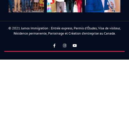
© 2021 Jumos Immigration : Entrée express, Permis d'Études, Visa de visiteur,
Résidence permanente, Parrainage et Création d'entreprise au Canada.