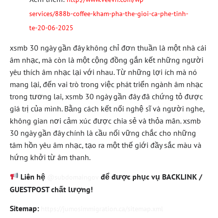
services/888b-coffee-kham-pha-the-gioi-ca-phe-tinh-
te-20-06-2025
xsmb 30 ngày gần đây không chỉ đơn thuần là một nhà cái
âm nhạc, mà còn là một cộng đồng gắn kết những người
yêu thích âm nhạc lại với nhau. Từ những lợi ích mà nó
mang lại, đến vai trò trong việc phát triển ngành âm nhạc
trong tương lai, xsmb 30 ngày gần đây đã chứng tỏ được
giá trị của mình. Bằng cách kết nối nghệ sĩ và người nghe,
không gian nơi cảm xúc được chia sẻ và thỏa mãn. xsmb
30 ngày gần đây chính là cầu nối vững chắc cho những
tâm hồn yêu âm nhạc, tạo ra một thế giới đầy sắc màu và
hứng khởi từ âm thanh.
Liên hệ
để được phục vụ BACKLINK /
@subdomaingov
GUESTPOST chất lượng!
Sitemap:
https://jumosimmigration.ca/sitemap.xml