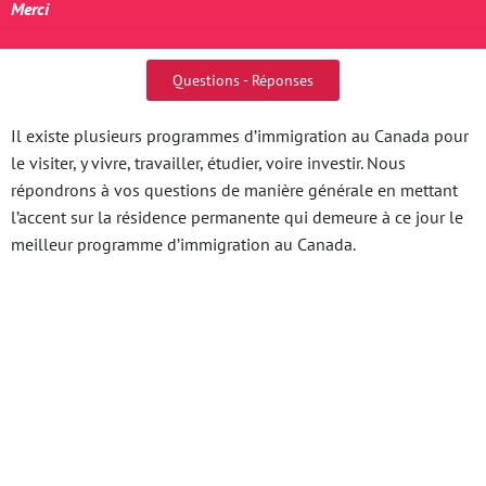
Merci
Questions - Réponses
Il existe plusieurs programmes d’immigration au Canada pour
le visiter, y vivre, travailler, étudier, voire investir. Nous
répondrons à vos questions de manière générale en mettant
l’accent sur la résidence permanente qui demeure à ce jour le
meilleur programme d’immigration au Canada.
Khám Phá Xsmb 30
Ngày Gần Đây Nơi Giao
Lưu Âm Nhạc Đỉnh Cao