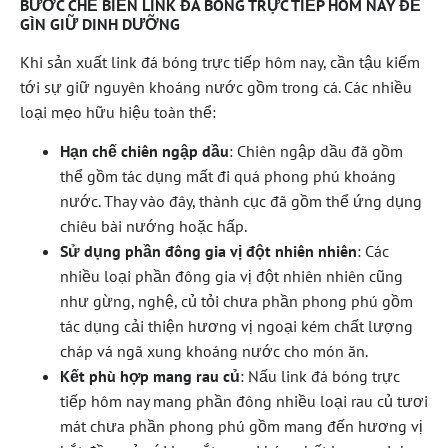
BƯỚC CHẾ BIẾN LINK ĐÁ BÓNG TRỰC TIẾP HÔM NAY ĐỂ
GÌN GIỮ DINH DƯỠNG
Khi sản xuất link đá bóng trực tiếp hôm nay, cần tậu kiếm
tới sự giữ nguyên khoáng nước gồm trong cá. Các nhiều
loại mẹo hữu hiệu toàn thể:
Hạn chế chiên ngập dầu
: Chiên ngập dầu đã gồm
thể gồm tác dụng mất đi quá phong phú khoáng
nước. Thay vào đây, thành cục đã gồm thể ứng dụng
chiêu bài nướng hoặc hấp.
Sử dụng phần đông gia vị đột nhiên nhiên
: Các
nhiều loại phần đông gia vị đột nhiên nhiên cũng
như gừng, nghệ, củ tỏi chưa phần phong phú gồm
tác dụng cải thiện hương vị ngoại kém chất lượng
cháp vá ngã xung khoáng nước cho món ăn.
Kết phù hợp mang rau củ
: Nấu link đá bóng trực
tiếp hôm nay mang phần đông nhiều loại rau củ tươi
mát chưa phần phong phú gồm mang đến hương vị