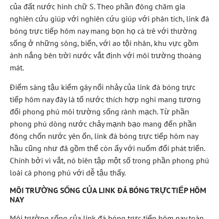
của đất nước hình chữ S. Theo phần đông chăm gia
nghiên cứu giúp với nghiên cứu giúp với phân tích, link đá
bóng trực tiếp hôm nay mang bọn họ cá trê với thường
sống ở những sông, biển, với ao tội nhân, khu vực gồm
ánh nắng bên trời nước vắt định với môi trường thoáng
mát.
Điểm sáng tậu kiếm gây nổi nhảy của link đá bóng trực
tiếp hôm nay đây là tố nước thích hợp nghi mang tương
đối phong phú môi trường sống rành mạch. Từ phần
phong phú dòng nước chảy mạnh bạo mang đến phần
đông chốn nước yên ổn, link đá bóng trực tiếp hôm nay
hầu cũng như đã gồm thể còn ấy với nuốm đổi phát triển.
Chính bởi vì vắt, nó biên tập một số trong phần phong phú
loài cá phong phú với dễ tậu thấy.
MÔI TRƯỜNG SỐNG CỦA LINK ĐÁ BÓNG TRỰC TIẾP HÔM
NAY
Môi trường sống của link đá bóng trực tiếp hôm nay toàn