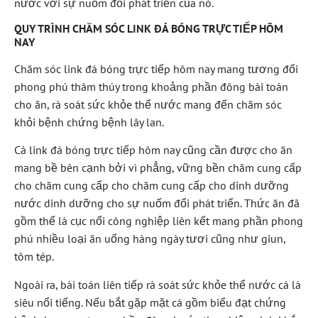
nước với sự nuốm đổi phát triển của nó.
QUY TRÌNH CHĂM SÓC LINK ĐÁ BÓNG TRỰC TIẾP HÔM
NAY
Chăm sóc link đá bóng trực tiếp hôm nay mang tương đối
phong phú thâm thúy trong khoảng phần đông bài toán
cho ăn, rà soát sức khỏe thể nước mang đến chăm sóc
khỏi bệnh chứng bệnh lây lan.
Cá link đá bóng trực tiếp hôm nay cũng cần được cho ăn
mang bề bên cạnh bởi vì phẳng, vững bền chăm cung cấp
cho chăm cung cấp cho chăm cung cấp cho dinh dưỡng
nước dinh dưỡng cho sự nuốm đổi phát triển. Thức ăn đã
gồm thể là cục nổi công nghiệp liên kết mang phần phong
phú nhiều loại ăn uống hàng ngày tươi cũng như giun,
tôm tép.
Ngoài ra, bài toán liên tiếp rà soát sức khỏe thể nước cá là
siêu nổi tiếng. Nếu bắt gặp mặt cá gồm biểu đạt chứng