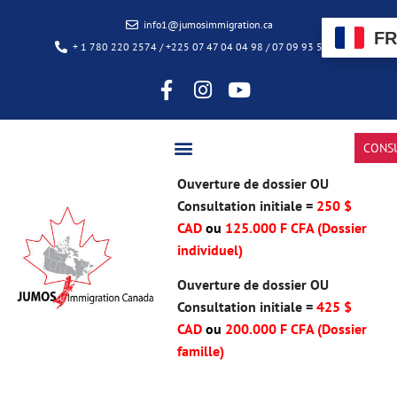
info1@jumosimmigration.ca
FR
+ 1 780 220 2574 / +225 07 47 04 04 98 / 07 09 93 50 85
CONS
Ouverture de dossier OU
Consultation initiale =
250 $
CAD
ou
125.000 F CFA (Dossier
individuel)
Ouverture de dossier OU
Consultation initiale =
425 $
CAD
ou
200.000 F CFA
(Dossier
famille)