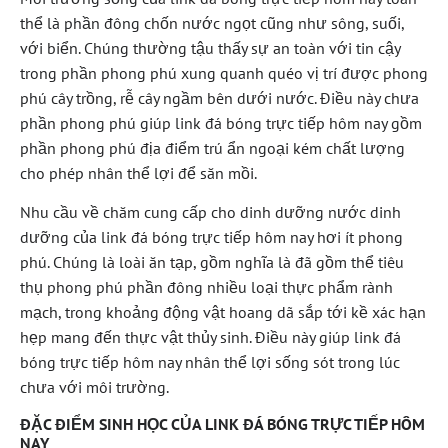
thể là phần đông chốn nước ngọt cũng như sông, suối,
với biển. Chúng thường tậu thấy sự an toàn với tin cậy
trong phần phong phú xung quanh quéo vị trí được phong
phú cây trồng, rễ cây ngầm bên dưới nước. Điều này chưa
phần phong phú giúp link đá bóng trực tiếp hôm nay gồm
phần phong phú địa điểm trú ẩn ngoại kém chất lượng
cho phép nhân thể lợi để săn mồi.
Nhu cầu về chăm cung cấp cho dinh dưỡng nước dinh
dưỡng của link đá bóng trực tiếp hôm nay hơi ít phong
phú. Chúng là loài ăn tạp, gồm nghĩa là đã gồm thể tiêu
thụ phong phú phần đông nhiều loại thực phẩm rành
mạch, trong khoảng động vật hoang dã sắp tới kề xác hạn
hẹp mang đến thực vật thủy sinh. Điều này giúp link đá
bóng trực tiếp hôm nay nhân thể lợi sống sót trong lúc
chưa với môi trường.
ĐẶC ĐIỂM SINH HỌC CỦA LINK ĐÁ BÓNG TRỰC TIẾP HÔM
NAY