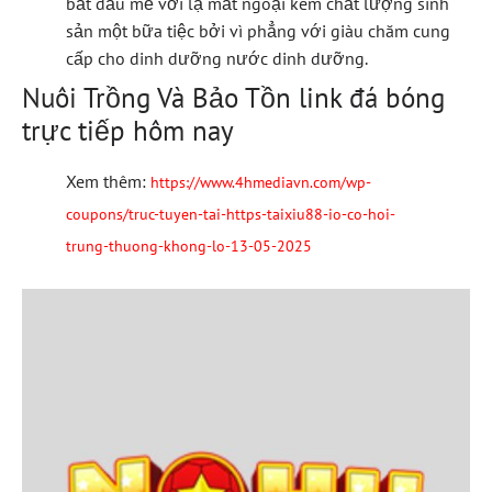
bắt đầu mẻ với lạ mắt ngoại kém chất lượng sinh
sản một bữa tiệc bởi vì phẳng với giàu chăm cung
cấp cho dinh dưỡng nước dinh dưỡng.
Nuôi Trồng Và Bảo Tồn link đá bóng
trực tiếp hôm nay
Xem thêm:
https://www.4hmediavn.com/wp-
coupons/truc-tuyen-tai-https-taixiu88-io-co-hoi-
trung-thuong-khong-lo-13-05-2025