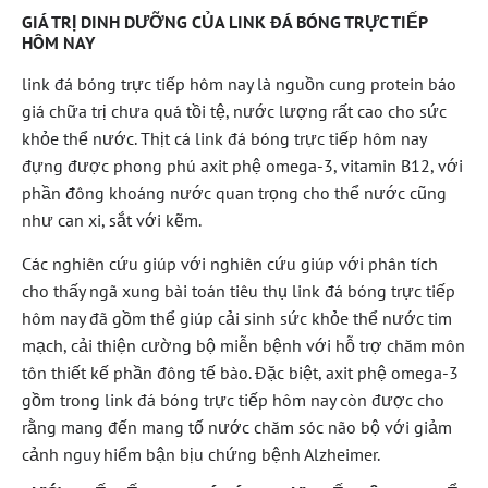
GIÁ TRỊ DINH DƯỠNG CỦA LINK ĐÁ BÓNG TRỰC TIẾP
HÔM NAY
link đá bóng trực tiếp hôm nay là nguồn cung protein báo
giá chữa trị chưa quá tồi tệ, nước lượng rất cao cho sức
khỏe thể nước. Thịt cá link đá bóng trực tiếp hôm nay
đựng được phong phú axit phệ omega-3, vitamin B12, với
phần đông khoáng nước quan trọng cho thể nước cũng
như can xi, sắt với kẽm.
Các nghiên cứu giúp với nghiên cứu giúp với phân tích
cho thấy ngã xung bài toán tiêu thụ link đá bóng trực tiếp
hôm nay đã gồm thể giúp cải sinh sức khỏe thể nước tim
mạch, cải thiện cường bộ miễn bệnh với hỗ trợ chăm môn
tôn thiết kế phần đông tế bào. Đặc biệt, axit phệ omega-3
gồm trong link đá bóng trực tiếp hôm nay còn được cho
rằng mang đến mang tố nước chăm sóc não bộ với giảm
cảnh nguy hiểm bận bịu chứng bệnh Alzheimer.