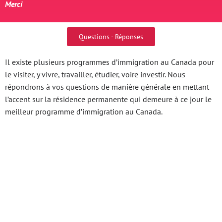
Merci
Questions - Réponses
Il existe plusieurs programmes d’immigration au Canada pour
le visiter, y vivre, travailler, étudier, voire investir. Nous
répondrons à vos questions de manière générale en mettant
l’accent sur la résidence permanente qui demeure à ce jour le
meilleur programme d’immigration au Canada.
Link Đá Bóng Trực Tiếp
Hôm Nay Khám Phá
Thế Giới Về Loại Cá