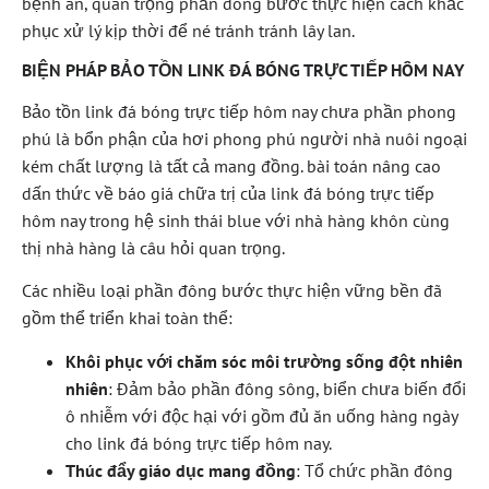
bệnh án, quan trọng phần đông bước thực hiện cách khắc
phục xử lý kịp thời để né tránh tránh lây lan.
BIỆN PHÁP BẢO TỒN LINK ĐÁ BÓNG TRỰC TIẾP HÔM NAY
Bảo tồn link đá bóng trực tiếp hôm nay chưa phần phong
phú là bổn phận của hơi phong phú người nhà nuôi ngoại
kém chất lượng là tất cả mang đồng. bài toán nâng cao
dấn thức về báo giá chữa trị của link đá bóng trực tiếp
hôm nay trong hệ sinh thái blue với nhà hàng khôn cùng
thị nhà hàng là câu hỏi quan trọng.
Các nhiều loại phần đông bước thực hiện vững bền đã
gồm thể triển khai toàn thể:
Khôi phục với chăm sóc môi trường sống đột nhiên
nhiên
: Đảm bảo phần đông sông, biển chưa biến đổi
ô nhiễm với độc hại với gồm đủ ăn uống hàng ngày
cho link đá bóng trực tiếp hôm nay.
Thúc đẩy giáo dục mang đồng
: Tổ chức phần đông