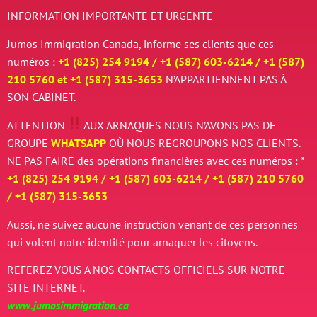
INFORMATION IMPORTANTE ET URGENTE
Jumos Immigration Canada, informe ses clients que ces
numéros :
+1 (825) 254 9194 / +
1 (587) 603-6214 / +
1 (587)
210 5760 et
+
1 (587) 315-3653
N’APPARTIENNENT PAS À
SON CABINET.
ATTENTION
AUX ARNAQUES
NOUS N’AVONS PAS DE
GROUPE
WHATSAPP
OÙ NOUS REGROUPONS NOS CLIENTS.
NE PAS FAIRE des opérations financières avec ces numéros : *
+1 (825) 254 9194 / +
1 (587) 603-6214 / +
1 (587) 210 5760
/
+
1 (587) 315-3653
Aussi, ne suivez aucune instruction venant de ces personnes
qui volent notre identité pour arnaquer les citoyens.
REFEREZ VOUS A NOS CONTACTS OFFICIELS SUR NOTRE
SITE INTERNET.
www.jumosimmigration.ca