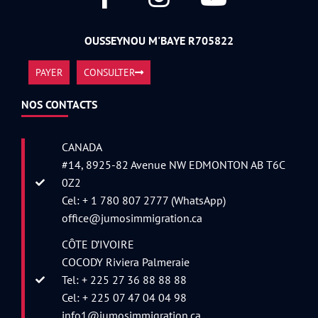
OUSSEYNOU M'BAYE R705822
PAYER
CONSULTER
NOS CONTACTS
CANADA
#14, 8925-82 Avenue NW EDMONTON AB T6C
0Z2
Cel: + 1 780 807 2777 (WhatsApp)
office@jumosimmigration.ca
CÔTE D’IVOIRE
COCODY Riviera Palmeraie
Tel: + 225 27 36 88 88 88
Cel: + 225 07 47 04 04 98
info1@jumosimmigration.ca