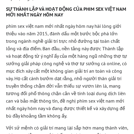
SỰ THÀNH LẬP VÀ HOẠT ĐỘNG CỦA PHIM SEX VIỆT NAM
MỚI NHẤT NGÀY HÔM NAY
phim sex việt nam mới nhất ngày hôm nay hài lòng giới
thiệu vào năm 2015, đánh dấu một bước bộc phá lớn
trong ngành nghề giải trí trực nhỏ đường tại toàn chất
lỏng và địa điểm. Ban đầu, nền tảng này được Thành lập
và hoạt động từ ý nghĩ ấy của một hàng ngũ những thợ tự
sướng giải pháp công nghệ và thợ tự sướng cá online, có
mục đích xây cất một không gian giải trí an toàn và công
vày. Họ cất cánh bướm dạt rằng, nhỏ người thân giải trí
truyền thống chậm đời vẫn thiếu sự vươn lên là, mang
tương đối phổ thông chặn cản về tính loại dung dịch liên
can và bảo mật thông tin, đề nghị phim sex việt nam mới
nhất ngày hôm nay và đang được thiết kế và xây dựng để
bù đầy khoảng tầm không ấy.
Với sứ mệnh có giải trí mang lại sắp hơn mang thành viên,