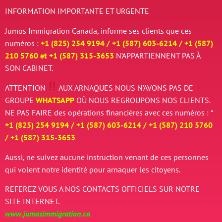
INFORMATION IMPORTANTE ET URGENTE
Jumos Immigration Canada, informe ses clients que ces
numéros :
+1 (825) 254 9194 / +
1 (587) 603-6214 / +
1 (587)
210 5760 et
+
1 (587) 315-3653
N’APPARTIENNENT PAS À
SON CABINET.
ATTENTION
AUX ARNAQUES
NOUS N’AVONS PAS DE
GROUPE
WHATSAPP
OÙ NOUS REGROUPONS NOS CLIENTS.
NE PAS FAIRE des opérations financières avec ces numéros : *
+1 (825) 254 9194 / +
1 (587) 603-6214 / +
1 (587) 210 5760
/
+
1 (587) 315-3653
Aussi, ne suivez aucune instruction venant de ces personnes
qui volent notre identité pour arnaquer les citoyens.
REFEREZ VOUS A NOS CONTACTS OFFICIELS SUR NOTRE
SITE INTERNET.
www.jumosimmigration.ca