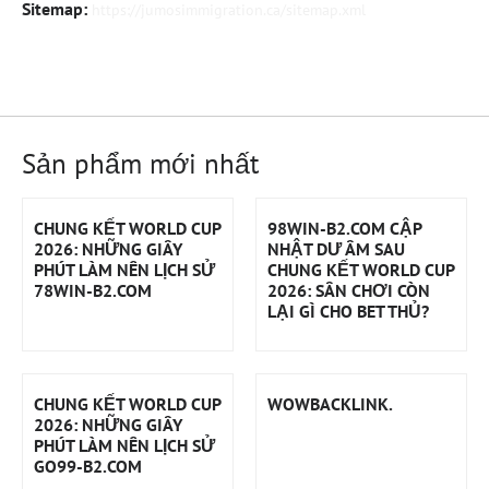
Sitemap:
https://jumosimmigration.ca/sitemap.xml
Sản phẩm mới nhất
CHUNG KẾT WORLD CUP
98WIN-B2.COM CẬP
2026: NHỮNG GIÂY
NHẬT DƯ ÂM SAU
PHÚT LÀM NÊN LỊCH SỬ
CHUNG KẾT WORLD CUP
78WIN-B2.COM
2026: SÂN CHƠI CÒN
LẠI GÌ CHO BET THỦ?
CHUNG KẾT WORLD CUP
WOWBACKLINK.
2026: NHỮNG GIÂY
PHÚT LÀM NÊN LỊCH SỬ
GO99-B2.COM