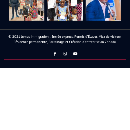
© 2021 Jumos Immigration : Entrée express, Permis d'Études, Visa de visiteur,
Résidence permanente, Parrainage et Création d'entreprise au Canada.