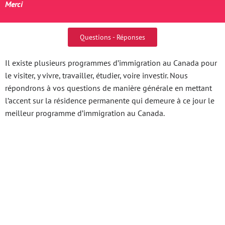
Merci
Questions - Réponses
Il existe plusieurs programmes d’immigration au Canada pour
le visiter, y vivre, travailler, étudier, voire investir. Nous
répondrons à vos questions de manière générale en mettant
l’accent sur la résidence permanente qui demeure à ce jour le
meilleur programme d’immigration au Canada.
Phim Sex Việt Nam Mới
Nhất Ngày Hôm Nay
Nền Tảng Giải Trí Đỉnh