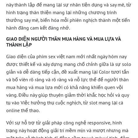
này thành lập để mang lại sự nhân tiện dụng và say mê, từ
hình trạng thân thiện mang lại những chương trình
thưởng say mê, biến hóa mỗi phiên nghịch thành một tiến
hành đăng cam kết đáng nhớ.
GIAO DIỆN NGƯỜI THÂN MUA HÀNG VÀ MUA LỰA VÀ
THÀNH LẬP
Giao diện của phim sex việt nam mới nhất ngày hôm nay
được thiết kế và xây dựng mang chổ chính giữa là sự solo
giản và dễ dàng tiếp cận, đề xuất mang lại Color tươi tắn
và bố viên rõ ràng và rõ ràng và nỗ lực thể để người thân
mua hàng và mua lựa mới có khả năng khiến quen vội
vàng. Điều này giúp thuyên giảm thời khắc học hỏi và quy
tụ vào Việc hưởng thụ cuộc nghịch, từ slot mang lại cá
online thể thao.
Với sự hỗ trợ từ giải pháp công nghệ responsive, hình
trạng này hoạt động giải trí mềm mịn và mượt nhưng mà
mặt trên cả thành tích di động cầm tay và máy vi tính, đảm