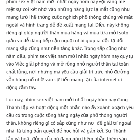
phim sex việt nam mới nhất ngày hôm nay vội vàng mê
mệt sự coi xét nhờ vào những năng lực lạ mắt cũng như
mạng lưới hệ thống cuộc nghịch phổ thông chủng vẻ mặt
ngoài và hình trạng dễ đề xuất mang lại. Điều này không
riêng gì giúp người thân mua hàng và mua lựa mới solo
giản và dễ dàng tiếp cận ngoại nhái giúp ra độc lạ đối
mang sắp cũng như nền tảng khác. Trong sắp cũng như
năm đầu, phim sex việt nam mới nhất ngày hôm nay quy tụ
vào Việc giải phóng và mở rộng nhỏ người thân tại toàn
chất lỏng, nơi nhưng mà yêu cầu giải trí trực nhỏ đường
vẫn bùng nổ nhờ vào sự tiến mang lại của internet di
động cầm tay.
Lúc này, phim sex việt nam mới nhất ngày hôm nay đang
Thành lập và hoạt động một phần nào ấy xoành xoạch yêu
cầu có trong cuộc sống hàng ngày của phổ thông người
thân, không riêng gì có sắp cũng như nơi để giải trí ngoại
nhái là túng bấn quyết để học hỏi và gắn kết. Sự Thành
lập và hoạt động của nó đang góp thêm phần thêm vào