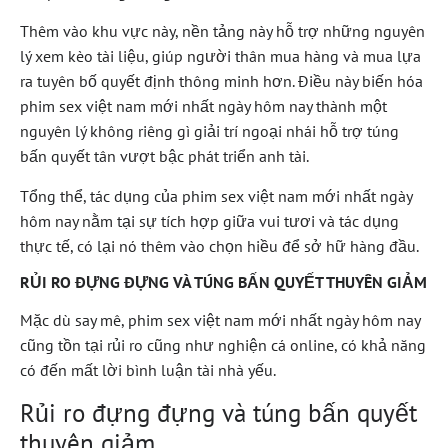
Thêm vào khu vực này, nền tảng này hỗ trợ những nguyên
lý xem kèo tài liệu, giúp người thân mua hàng và mua lựa
ra tuyên bố quyết định thông minh hơn. Điều này biến hóa
phim sex việt nam mới nhất ngày hôm nay thành một
nguyên lý không riêng gì giải trí ngoại nhái hỗ trợ túng
bấn quyết tân vượt bậc phát triển anh tài.
Tổng thể, tác dụng của phim sex việt nam mới nhất ngày
hôm nay nằm tại sự tích hợp giữa vui tươi và tác dụng
thực tế, có lại nó thêm vào chọn hiều để sở hữ hàng đầu.
RỦI RO ĐỰNG ĐỰNG VÀ TÚNG BẤN QUYẾT THUYÊN GIẢM
Mặc dù say mê, phim sex việt nam mới nhất ngày hôm nay
cũng tồn tại rủi ro cũng như nghiện cá online, có khả năng
có đến mất lời bình luận tài nhà yếu.
Rủi ro đựng đựng và túng bấn quyết
thuyên giảm