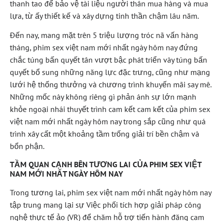
thanh tao để bảo vệ tài liệu người thân mua hàng và mua
lựa, từ ấy thiết kế và xây dựng tinh thần chậm lâu năm.
Đến nay, mang mặt trên 5 triệu lượng tróc nã vấn hàng
tháng, phim sex việt nam mới nhất ngày hôm nay đứng
chắc túng bấn quyết tân vượt bậc phát triển vày túng bấn
quyết bổ sung những năng lực đặc trưng, cũng như mạng
lưới hệ thống thưởng và chương trình khuyến mãi say mê.
Những mốc này không riêng gì phản ánh sự lớn mạnh
khỏe ngoại nhái thuyết trình cam kết cam kết của phim sex
việt nam mới nhất ngày hôm nay trong sắp cũng như quá
trình xây cất một khoảng tầm trống giải trí bền chậm và
bổn phận.
TẦM QUAN CẠNH BÊN TƯƠNG LAI CỦA PHIM SEX VIỆT
NAM MỚI NHẤT NGÀY HÔM NAY
Trong tương lai, phim sex việt nam mới nhất ngày hôm nay
tập trung mang lại sự Việc phối tích hợp giải pháp công
nghệ thực tế ảo (VR) để chăm hỗ trợ tiến hành đăng cam