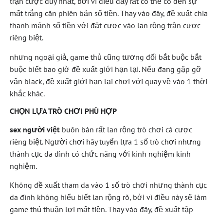
trận cược duy nhất, bởi vì điều đấy rất có thể có đến sự
mất trắng căn phiên bản số tiền. Thay vào đây, đề xuất chia
thanh mảnh số tiền với đặt cược vào lan rộng trận cược
riêng biệt.
nhưng ngoại giả, game thủ cũng tương đối bắt buộc bắt
buộc biết bao giờ đề xuất giới hạn lại. Nếu đang gặp gỡ
vận black, đề xuất giới hạn lại chơi với quay về vào 1 thời
khắc khác.
CHỌN LỰA TRÒ CHƠI PHÙ HỢP
sex người việt
buôn bán rất lan rộng trò chơi cá cược
riêng biệt. Người chơi hãy tuyển lựa 1 số trò chơi nhưng
thành cục da đình có chức năng với kinh nghiệm kinh
nghiệm.
Không đề xuất tham da vào 1 số trò chơi nhưng thành cục
da đình không hiểu biết lan rộng rõ, bởi vì điều này sẽ làm
game thủ thuận lợi mất tiền. Thay vào đây, đề xuất tập