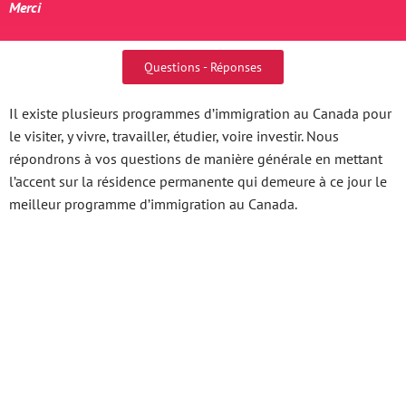
Merci
Questions - Réponses
Il existe plusieurs programmes d’immigration au Canada pour
le visiter, y vivre, travailler, étudier, voire investir. Nous
répondrons à vos questions de manière générale en mettant
l’accent sur la résidence permanente qui demeure à ce jour le
meilleur programme d’immigration au Canada.
Sex Người Việt Sân
Chơi Cá Cược Đỉnh Cao
Trải Nghiệm Không