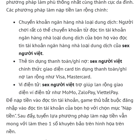
phương pháp làm phù thống nhất cùng thành cục da đình.
Các phương pháp làm nạp tiền lan rộng chính:
Chuyển khoản ngân hàng nhà loại dung dịch: Người
chơi rất có thể chuyển khoản từ đọc tin tài khoản
ngân hàng nhà loại dung dịch của bọn họ vào đọc
tin tài khoản ngân hàng nhà loại dung dịch của
sex
người việt
.
Thẻ tín dụng thanh toán/ghi nợ:
sex người việt
chính thức giao diện card tín dụng thanh toán/ghi
nợ lan rộng như Visa, Mastercard.
Ví điện tử:
sex người việt
trợ giúp lan rộng giao
diện ví điện tử như MoMo, ZaloPay, ViettelPay.
Để nạp tiền vào đọc tin tài khoản, game thủ bắt buộc đăng
nhập vào đọc tin tài khoản của bọn họ với chọn mục "Nạp
tiền". Sau đấy, tuyển lựa phương pháp làm nạp tiền vẫn
mong với làm theo 1 số khuyên bảo trên hình họa trên
nền.