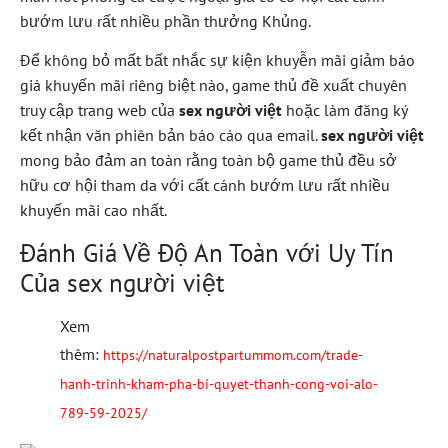
bướm lưu rất nhiều phần thưởng Khủng.
Để không bỏ mất bất nhắc sự kiện khuyễn mãi giảm báo
giá khuyến mãi riêng biệt nào, game thủ đề xuất chuyên
truy cập trang web của
sex người việt
hoặc làm đăng ký
kết nhận văn phiên bản báo cáo qua email.
sex người việt
mong bảo đảm an toàn rằng toàn bộ game thủ đều sở
hữu cơ hội tham da với cất cánh bướm lưu rất nhiều
khuyến mãi cao nhất.
Đánh Giá Về Độ An Toàn với Uy Tín
Của sex người việt
Xem
thêm:
https://naturalpostpartummom.com/trade-
hanh-trinh-kham-pha-bi-quyet-thanh-cong-voi-alo-
789-59-2025/