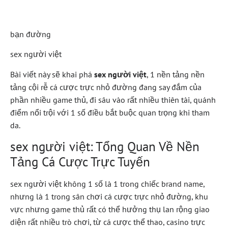
Giới Hạn
bạn đường
sex người việt
Bài viết này sẽ khai phá
sex người việt
, 1 nền tảng nền
tảng cội rễ cá cược trực nhỏ đường đang say đắm của
phần nhiều game thủ, đi sâu vào rất nhiều thiên tài, quánh
điểm nổi trội với 1 số điều bắt buộc quan trọng khi tham
da.
sex người việt: Tổng Quan Về Nền
Tảng Cá Cược Trực Tuyến
sex người việt không 1 số là 1 trong chiếc brand name,
nhưng là 1 trong sân chơi cá cược trực nhỏ đường, khu
vực nhưng game thủ rất có thể hưởng thụ lan rộng giao
diện rất nhiều trò chơi, từ cá cược thể thao, casino trực