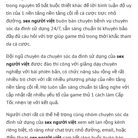
trong nguyên tố bắt buộc thiết khác để lời bình luận độ uy
tín của 1 nền tảng nền tảng cội rễ cá cược trực nhỏ
đường.
sex người việt
buôn bán chuyên bệnh vụ chuyên
sóc da đình sử dụng 24/7, sẵn sàng chuẩn bị khuyên bảo
đầy đủ câu hỏi với trợ giúp game thủ trong thời khắc tham
da cá cược.
Đội ngũ chuyên da chuyên sóc da đình sử dụng của
sex
người việt
được đào thi công với giảng dạy chuyên
nghiệp với bài phiên bản, có chức năng sâu rộng về rất
nhiều trò chơi với rất nhiều phương pháp của nền tảng
nền tảng cội rễ. Họ luôn sẵn sàng chuẩn bị lắng nghe với
cập nhật rất nhiều yếu tố của game thủ 1 cách làm Cấp
Tốc nhẹn lẹ với kết quả.
Người chơi rất có thể hệ trọng cùng nhóm chuyên sóc da
đình sử dụng của
sex người việt
xem xét lan rộng kênh
riêng biệt, rõ ràng như chat trực nhỏ đường, email, hoặc
điện thoại.
sex người việt
cam kết ràng buộc buôn bán