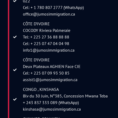
0Z2
Cel: + 1 780 807 2777 (WhatsApp)
office@jumosimmigration.ca
CÔTE D’IVOIRE
COCODY Riviera Palmeraie
Tel: + 225 27 36 88 88 88
Cel: + 225 07 47 04 04 98
info1@jumosimmigration.ca
CÔTE D’IVOIRE
Deux Plateaux AGHIEN Face CIE
Cel: + 225 07 09 93 50 85
assist1@jumosimmigration.ca
CONGO , KINSHASA
Blv du 30 Juin, N°385, Concession Mwana Teba
+ 243 837 333 089 (WhatsApp)
kinshasa@jumosimmigration.ca