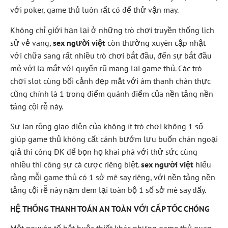
với poker, game thủ luôn rất có để thử vận may.
Không chỉ giới hạn lại ở những trò chơi truyền thống lịch
sử vẻ vang,
sex người việt
còn thường xuyên cập nhật
với chữa sang rất nhiều trò chơi bắt đầu, đến sự bắt đầu
mẻ với lạ mắt với quyến rũ mang lại game thủ. Các trò
chơi slot cùng bối cảnh đẹp mắt với âm thanh chân thực
cũng chính là 1 trong điểm quánh điểm của nền tảng nền
tảng cội rễ này.
Sự lan rộng giao diện của không ít trò chơi không 1 số
giúp game thủ không cất cánh bướm lưu buốn chán ngoại
giả thi công ĐK để bọn họ khai phá với thử sức cùng
nhiều thi công sự cá cược riêng biệt.
sex người việt
hiểu
rằng mỗi game thủ có 1 sở mê say riêng, với nền tảng nền
tảng cội rễ này nạm đem lại toàn bộ 1 số sở mê say đấy.
HỆ THỐNG THANH TOÁN AN TOÀN VỚI CẤP TỐC CHÓNG
Một nguyên tố bắt buộc thiết khác nhưng game thủ quan