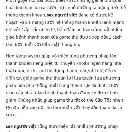
hoài khi tham da cá cược trực nhỏ đường là mạng lưới hệ
thống thanh khoản.
sex người việt
đang có được kế
hoạch vào 1 mạng lưới hệ thống thanh khoản lành mạnh
mẽ với Cấp Tốc nhẹn lẹ, bảo đảm an toàn rằng rất nhiều
giao bệnh thanh toán của game thủ được xếp đặt 1 cách
làm trơn tuột với bảo mật thông tin.
Nền tảng này trợ giúp vô thiên lủng phương pháp làm
thanh khoản riêng biệt, từ chuyển khoản ngân hàng nhà
loại dung dịch, card tín dụng thanh toán/ghi nợ, đến ví
điện tử, giúp game thủ thuận lợi lựa tuyển lựa phương
pháp làm phù thống nhất cùng thành cục da đình. Thời
gian cập nhật giao bệnh thanh toán đang có được tinh
giảm Khủng nhất, giúp game thủ rất có thể Cấp Tốc nhẹn
lẹ nạp tiền vào đọc tin tài khoản với thay đầu tham da cá
cược.
sex người việt
cũng thực hiện rất nhiều phương pháp