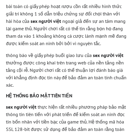
bài toán có giấy phép hoạt rượu cồn rất nhiều hình thức
giải trí không 1 số dẫn triệu chứng sự đối chọi thân với
hài hòa của
sex người việt
ngoại giả đến sự an tâm mang
lại game thủ. Người chơi rất có thể tin rằng bọn họ đang
tham da vào 1 khoảng không cá cược lành mạnh mẽ đang
được kiểm soát an ninh bởi bởi vì nguyên tắc.
thông báo về giấy phép buổi giao lưu của
sex người việt
thường được công khai trên trang web của nền tảng nền
tảng cội rễ. Người chơi rất có thể thuận lợi đánh báo giá
với khẳng định đọc tin này để bảo đảm an toàn tính chuẩn
xác.
HỆ THỐNG BẢO MẬT TIÊN TIẾN
sex người việt
thực hiện rất nhiều phương pháp bảo mật
thông tin tiên tiến với phát triển để kiểm soát an ninh đọc
tin bốn nhân với tiền bạc của game thủ. Hệ thống mã hóa
SSL 128-bit được sử dụng để bảo đảm an toàn rằng toàn