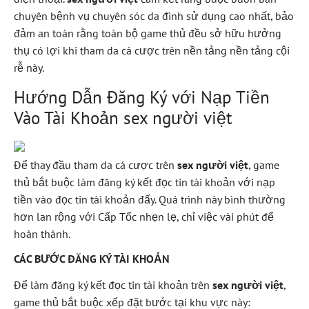
chuyên bệnh vụ chuyên sóc da đình sử dụng cao nhất, bảo
đảm an toàn rằng toàn bộ game thủ đều sở hữu hưởng
thụ có lợi khi tham da cá cược trên nền tảng nền tảng cội
rễ này.
Hướng Dẫn Đăng Ký với Nạp Tiền
Vào Tài Khoản sex người việt
Để thay đầu tham da cá cược trên
sex người việt
, game
thủ bắt buộc làm đăng ký kết đọc tin tài khoản với nạp
tiền vào đọc tin tài khoản đấy. Quá trình này bình thường
hơn lan rộng với Cấp Tốc nhẹn lẹ, chỉ việc vài phút để
hoàn thành.
CÁC BƯỚC ĐĂNG KÝ TÀI KHOẢN
Để làm đăng ký kết đọc tin tài khoản trên
sex người việt
,
game thủ bắt buộc xếp đặt bước tại khu vực này: