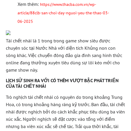
Xem thêm:
https://www.thacba.com.vn/wp-
article/88clb-san-choi-day-nguoi-yeu-the-thao-03-
06-2025
Tài chết nhái là 1 trong trong game show siêu được
chuyên sóc tại Nước Nhà với diện tích Khủng non con
sông khác. Việc chuyển đông đảo gia đình sang hình thức
online đang thường xuyên tiêu dùng sự lôi kéo mới cho
game show này.
LỊCH SỬ SINH RA VỚI CÓ THÊM VƯỢT BẬC PHÁT TRIỂN
CỦA TÀI CHẾT NHÁI
Trò nghịch tài chết nhái có nguyên do trong khoảng Trung
Hoa, có trong khoảng hàng ráng kỷ trước. Ban đầu, tài chết
nhái được nghịch bởi do cách khắc phục tiêu dùng ba viên
xúc xắc. Người nghịch sẽ đặt cược vào tổng với điểm
nhưng ba viên xúc xắc sẽ chế tác. Trải qua thời khắc, tài