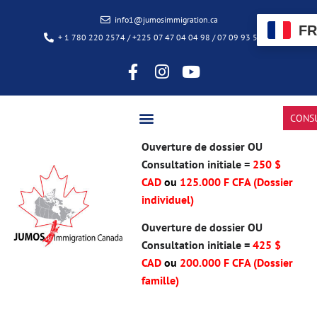
info1@jumosimmigration.ca
FR
+ 1 780 220 2574 / +225 07 47 04 04 98 / 07 09 93 50 85
CONS
Ouverture de dossier OU
Consultation initiale =
250 $
CAD
ou
125.000 F CFA (Dossier
individuel)
Ouverture de dossier OU
Consultation initiale =
425 $
CAD
ou
200.000 F CFA
(Dossier
famille)