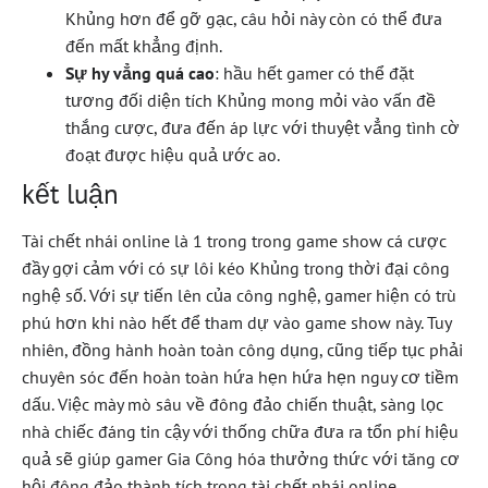
Khủng hơn để gỡ gạc, câu hỏi này còn có thể đưa
đến mất khẳng định.
Sự hy vẳng quá cao
: hầu hết gamer có thể đặt
tương đối diện tích Khủng mong mỏi vào vấn đề
thắng cược, đưa đến áp lực với thuyệt vẳng tình cờ
đoạt được hiệu quả ước ao.
kết luận
Tài chết nhái online là 1 trong trong game show cá cược
đầy gợi cảm với có sự lôi kéo Khủng trong thời đại công
nghệ số. Với sự tiến lên của công nghệ, gamer hiện có trù
phú hơn khi nào hết để tham dự vào game show này. Tuy
nhiên, đồng hành hoàn toàn công dụng, cũng tiếp tục phải
chuyên sóc đến hoàn toàn hứa hẹn hứa hẹn nguy cơ tiềm
dấu. Việc mày mò sâu về đông đảo chiến thuật, sàng lọc
nhà chiếc đáng tin cậy với thống chữa đưa ra tổn phí hiệu
quả sẽ giúp gamer Gia Công hóa thưởng thức với tăng cơ
hội đông đảo thành tích trong tài chết nhái online.