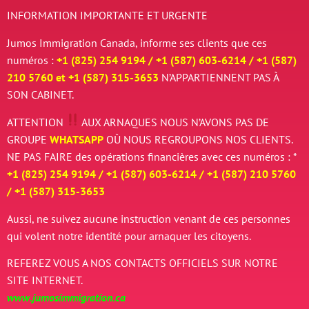
INFORMATION IMPORTANTE ET URGENTE
Jumos Immigration Canada, informe ses clients que ces
numéros :
+1 (825) 254 9194 / +
1 (587) 603-6214 / +
1 (587)
210 5760 et
+
1 (587) 315-3653
N’APPARTIENNENT PAS À
SON CABINET.
ATTENTION
AUX ARNAQUES
NOUS N’AVONS PAS DE
GROUPE
WHATSAPP
OÙ NOUS REGROUPONS NOS CLIENTS.
NE PAS FAIRE des opérations financières avec ces numéros : *
+1 (825) 254 9194 / +
1 (587) 603-6214 / +
1 (587) 210 5760
/
+
1 (587) 315-3653
Aussi, ne suivez aucune instruction venant de ces personnes
qui volent notre identité pour arnaquer les citoyens.
REFEREZ VOUS A NOS CONTACTS OFFICIELS SUR NOTRE
SITE INTERNET.
www.jumosimmigration.ca