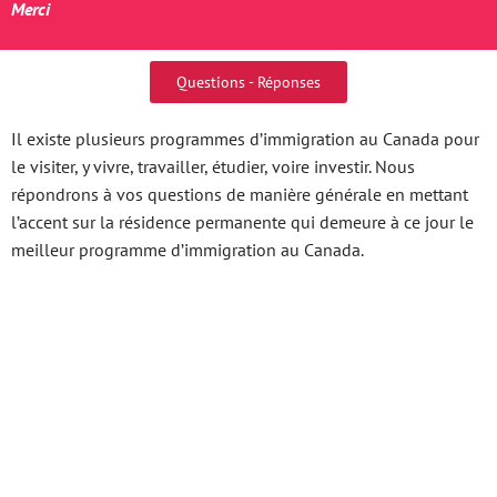
Merci
Questions - Réponses
Il existe plusieurs programmes d’immigration au Canada pour
le visiter, y vivre, travailler, étudier, voire investir. Nous
répondrons à vos questions de manière générale en mettant
l’accent sur la résidence permanente qui demeure à ce jour le
meilleur programme d’immigration au Canada.
Tìm Hiểu Thế Giới Giá
Vàng Nhẫn 9999 Hôm
Nay Mua Vào – Trò Chơi