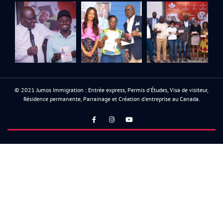
© 2021 Jumos Immigration : Entrée express, Permis d'Études, Visa de visiteur,
Résidence permanente, Parrainage et Création d'entreprise au Canada.