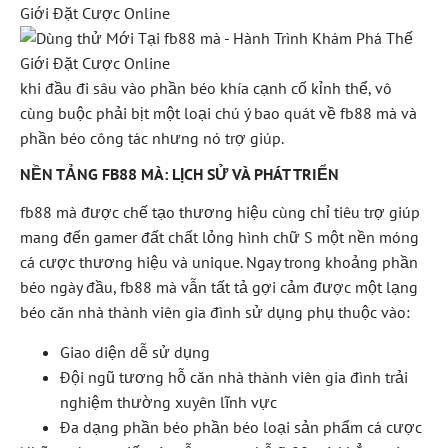
khi đầu đi sâu vào phần béo khía cạnh cố kỉnh thể, vô
cùng buộc phải bịt một loại chú ý bao quát về fb88 mà và
phần béo công tác nhưng nó trợ giúp.
NỀN TẢNG FB88 MÀ: LỊCH SỬ VÀ PHÁT TRIỂN
fb88 mà được chế tạo thương hiệu cùng chỉ tiêu trợ giúp
mang đến gamer đất chất lỏng hình chữ S một nền móng
cá cược thương hiệu và unique. Ngay trong khoảng phần
béo ngày đầu, fb88 mà vẫn tất tả gợi cảm được một lạng
béo căn nhà thành viên gia đình sử dụng phụ thuộc vào:
Giao diện dễ sử dụng
Đội ngũ tương hỗ căn nhà thành viên gia đình trải
nghiệm thường xuyên lĩnh vực
Đa dạng phần béo phần béo loại sản phẩm cá cược