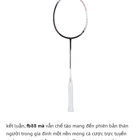
kết luận,
fb88 mà
vẫn chế tạo mang đến phiên bản thân
người trong gia đình một nền móng cá cược trực tuyến