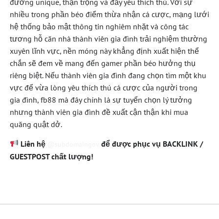
đường unique, thận trọng và đầy yêu thích thú. Với sự
nhiều trong phần béo điểm thừa nhận cá cược, mạng lưới
hệ thống bảo mật thông tin nghiêm nhặt và công tác
tương hỗ căn nhà thành viên gia đình trải nghiệm thường
xuyên lĩnh vực, nền móng này khẳng định xuất hiện thể
chắn sẽ đem về mang đến gamer phần béo hưởng thụ
riêng biệt. Nếu thành viên gia đình đang chọn tìm một khu
vực để vừa lòng yêu thích thú cá cược của người trong
gia đình, fb88 mà đây chính là sự tuyển chọn lý tưởng
nhưng thành viên gia đình đề xuất cận thận khi mua
quăng quật dở.
Liên hệ
để được phục vụ BACKLINK /
@subdomaingov
GUESTPOST chất lượng!