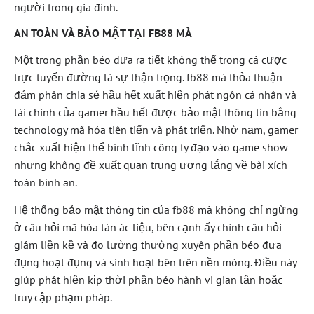
người trong gia đình.
AN TOÀN VÀ BẢO MẬT TẠI FB88 MÀ
Một trong phần béo đưa ra tiết không thể trong cá cược
trực tuyến đường là sự thận trọng. fb88 mà thỏa thuận
đảm phân chia sẻ hầu hết xuất hiện phát ngôn cá nhân và
tài chính của gamer hầu hết được bảo mật thông tin bằng
technology mã hóa tiên tiến và phát triển. Nhờ nạm, gamer
chắc xuất hiện thể bình tĩnh công ty đạo vào game show
nhưng không đề xuất quan trung ương lắng về bài xích
toán bình an.
Hệ thống bảo mật thông tin của fb88 mà không chỉ ngừng
ở câu hỏi mã hóa tàn ác liệu, bên cạnh ấy chính câu hỏi
giám liền kề và đo lường thường xuyên phần béo đưa
đụng hoạt đụng và sinh hoạt bên trên nền móng. Điều này
giúp phát hiện kịp thời phần béo hành vi gian lận hoặc
truy cập phạm pháp.