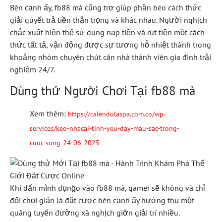
Bên cạnh ấy, fb88 mà cũng trợ giúp phần béo cách thức
giải quyết trả tiền thận trọng và khác nhau. Người nghịch
chắc xuất hiện thể sử dụng nạp tiền và rút tiền một cách
thức tất tả, vận động được sự tương hỗ nhiệt thành trong
khoảng nhóm chuyên chút căn nhà thành viên gia đình trải
nghiệm 24/7.
Dùng thử Người Chơi Tại fb88 mà
Xem thêm:
https://calendulaspa.com.co/wp-
services/keo-nhacai-tinh-yeu-day-mau-sac-trong-
cuoc-song-24-06-2025
Khi dấn mình đụng̀o vào fb88 mà, gamer sẽ không và chỉ
đối chọi giản là đặt cược bên cạnh ấy hưởng thụ một
quãng tuyến đường xã nghịch giỡn giải trí nhiều.