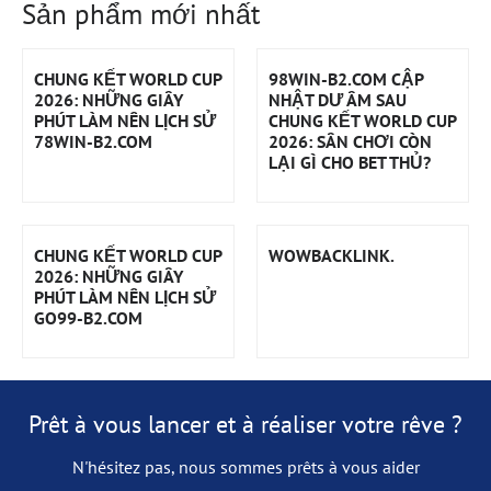
Sản phẩm mới nhất
CHUNG KẾT WORLD CUP
98WIN-B2.COM CẬP
2026: NHỮNG GIÂY
NHẬT DƯ ÂM SAU
PHÚT LÀM NÊN LỊCH SỬ
CHUNG KẾT WORLD CUP
78WIN-B2.COM
2026: SÂN CHƠI CÒN
LẠI GÌ CHO BET THỦ?
CHUNG KẾT WORLD CUP
WOWBACKLINK.
2026: NHỮNG GIÂY
PHÚT LÀM NÊN LỊCH SỬ
GO99-B2.COM
Prêt à vous lancer et à réaliser votre rêve ?
N'hésitez pas, nous sommes prêts à vous aider