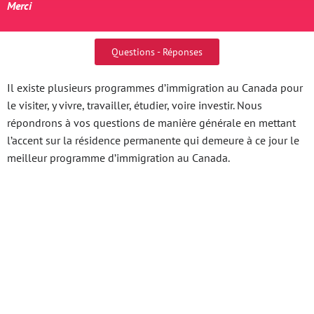
Merci
Questions - Réponses
Il existe plusieurs programmes d’immigration au Canada pour
le visiter, y vivre, travailler, étudier, voire investir. Nous
répondrons à vos questions de manière générale en mettant
l’accent sur la résidence permanente qui demeure à ce jour le
meilleur programme d’immigration au Canada.
Trận cầu nhiều duyên
nợ Bournemouth đối
đầu Wolves tại website