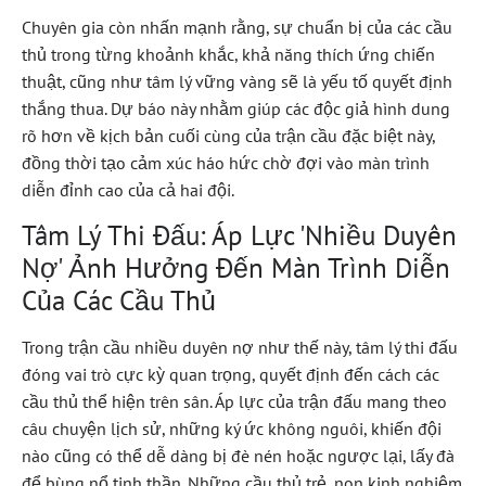
Chuyên gia còn nhấn mạnh rằng, sự chuẩn bị của các cầu
thủ trong từng khoảnh khắc, khả năng thích ứng chiến
thuật, cũng như tâm lý vững vàng sẽ là yếu tố quyết định
thắng thua. Dự báo này nhằm giúp các độc giả hình dung
rõ hơn về kịch bản cuối cùng của trận cầu đặc biệt này,
đồng thời tạo cảm xúc háo hức chờ đợi vào màn trình
diễn đỉnh cao của cả hai đội.
Tâm Lý Thi Đấu: Áp Lực 'Nhiều Duyên
Nợ' Ảnh Hưởng Đến Màn Trình Diễn
Của Các Cầu Thủ
Trong trận cầu nhiều duyên nợ như thế này, tâm lý thi đấu
đóng vai trò cực kỳ quan trọng, quyết định đến cách các
cầu thủ thể hiện trên sân. Áp lực của trận đấu mang theo
câu chuyện lịch sử, những ký ức không nguôi, khiến đội
nào cũng có thể dễ dàng bị đè nén hoặc ngược lại, lấy đà
để bùng nổ tinh thần. Những cầu thủ trẻ, non kinh nghiệm