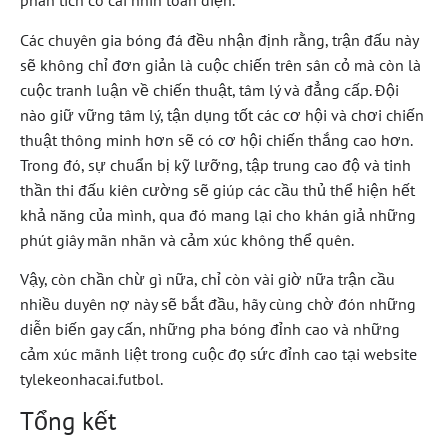
phân tích có cái nhìn toàn diện.
Các chuyên gia bóng đá đều nhận định rằng, trận đấu này
sẽ không chỉ đơn giản là cuộc chiến trên sân cỏ mà còn là
cuộc tranh luận về chiến thuật, tâm lý và đẳng cấp. Đội
nào giữ vững tâm lý, tận dụng tốt các cơ hội và chơi chiến
thuật thông minh hơn sẽ có cơ hội chiến thắng cao hơn.
Trong đó, sự chuẩn bị kỹ lưỡng, tập trung cao độ và tinh
thần thi đấu kiên cường sẽ giúp các cầu thủ thể hiện hết
khả năng của mình, qua đó mang lại cho khán giả những
phút giây mãn nhãn và cảm xúc không thể quên.
Vậy, còn chần chừ gì nữa, chỉ còn vài giờ nữa trận cầu
nhiều duyên nợ này sẽ bắt đầu, hãy cùng chờ đón những
diễn biến gay cấn, những pha bóng đỉnh cao và những
cảm xúc mãnh liệt trong cuộc đọ sức đỉnh cao tại website
tylekeonhacai.futbol.
Tổng kết