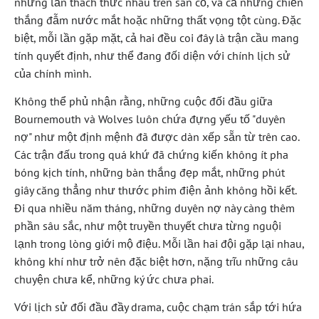
những lần thách thức nhau trên sân cỏ, và cả những chiến
thắng đẫm nước mắt hoặc những thất vọng tột cùng. Đặc
biệt, mỗi lần gặp mặt, cả hai đều coi đây là trận cầu mang
tính quyết định, như thể đang đối diện với chính lịch sử
của chính mình.
Không thể phủ nhận rằng, những cuộc đối đầu giữa
Bournemouth và Wolves luôn chứa đựng yếu tố "duyên
nợ" như một định mệnh đã được dàn xếp sẵn từ trên cao.
Các trận đấu trong quá khứ đã chứng kiến không ít pha
bóng kịch tính, những bàn thắng đẹp mắt, những phút
giây căng thẳng như thước phim điện ảnh không hồi kết.
Đi qua nhiều năm tháng, những duyên nợ này càng thêm
phần sâu sắc, như một truyền thuyết chưa từng nguội
lạnh trong lòng giới mộ điệu. Mỗi lần hai đội gặp lại nhau,
không khí như trở nên đặc biệt hơn, nặng trĩu những câu
chuyện chưa kể, những ký ức chưa phai.
Với lịch sử đối đầu đầy drama, cuộc chạm trán sắp tới hứa