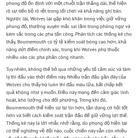
phong độ ổn định với một chuỗi trận thắng dài, thể hiện
rõ sự tiến bộ rõ rệt trong lối chơi và khả năng ghi bàn.
Ngược lại, Wolves lại gặp khó khăn trong việc giữ vững
phong độ, thường xuyên mắc sai lầm trong phòng ngự và
kém sắc trong các pha tấn công. Phân tích các thống kê cho
thấy, Bournemouth có tỷ lệ kiểm soát bóng cao hơn, khả
năng dứt điểm chính xác, trong khi Wolves phụ thuộc
nhiều vào các pha phản công nhanh.
Tuy nhiên, không thể bỏ qua những yếu tố cảm xúc và tâm
lý thi đấu vào thời điểm này. Nhiều trận đấu gần đây của
Wolves cho thấy họ luôn thi đấu máu lửa, bất chấp kết
quả không như ý muốn. Điều này mang đến cảm giác linh
hoạt, khó lường cho đối phương. Trong khi đó,
Bournemouth thể hiện sự tự tin hơn, tận dụng cơ hội tốt
hơn và biết cách kiểm soát trận đấu để giữ vững lợi thế.
Thống kê này là lời nhắc nhở rằng, dù phong độ hiện tại
có thể nghiêng về đội nào, cuộc chiến này vẫn còn nhiều