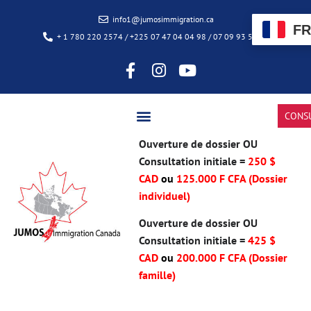
info1@jumosimmigration.ca
FR
+ 1 780 220 2574 / +225 07 47 04 04 98 / 07 09 93 50 85
CONS
Ouverture de dossier OU
Consultation initiale =
250 $
CAD
ou
125.000 F CFA (Dossier
individuel)
Ouverture de dossier OU
Consultation initiale =
425 $
CAD
ou
200.000 F CFA
(Dossier
famille)