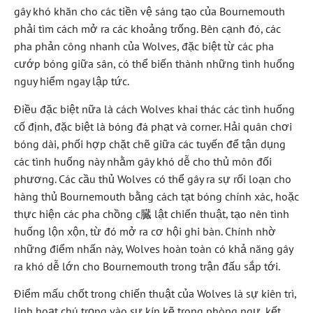
gây khó khăn cho các tiền vệ sáng tạo của Bournemouth
phải tìm cách mở ra các khoảng trống. Bên cạnh đó, các
pha phản công nhanh của Wolves, đặc biệt từ các pha
cướp bóng giữa sân, có thể biến thành những tình huống
nguy hiểm ngay lập tức.
Điều đặc biệt nữa là cách Wolves khai thác các tình huống
cố định, đặc biệt là bóng đá phạt và corner. Hải quân chơi
bóng dài, phối hợp chặt chẽ giữa các tuyến để tận dụng
các tình huống này nhằm gây khó dễ cho thủ môn đối
phương. Các cầu thủ Wolves có thể gây ra sự rối loạn cho
hàng thủ Bournemouth bằng cách tạt bóng chính xác, hoặc
thực hiện các pha chồng c臓 lật chiến thuật, tạo nên tình
huống lộn xộn, từ đó mở ra cơ hội ghi bàn. Chính nhờ
những điểm nhấn này, Wolves hoàn toàn có khả năng gây
ra khó dễ lớn cho Bournemouth trong trận đấu sắp tới.
Điểm mấu chốt trong chiến thuật của Wolves là sự kiên trì,
linh hoạt chú trọng vào sự kín kẽ trong phòng ngự, kết