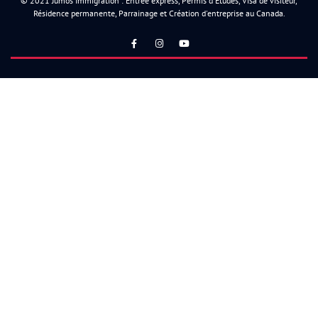
© 2021 Jumos Immigration : Entrée express, Permis d'Études, Visa de visiteur,
Résidence permanente, Parrainage et Création d'entreprise au Canada.