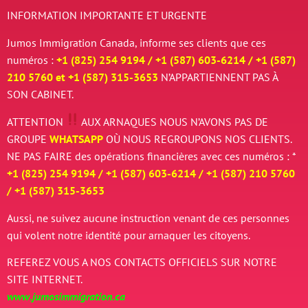
INFORMATION IMPORTANTE ET URGENTE
Jumos Immigration Canada, informe ses clients que ces
numéros :
+1 (825) 254 9194 / +
1 (587) 603-6214 / +
1 (587)
210 5760 et
+
1 (587) 315-3653
N’APPARTIENNENT PAS À
SON CABINET.
ATTENTION
AUX ARNAQUES
NOUS N’AVONS PAS DE
GROUPE
WHATSAPP
OÙ NOUS REGROUPONS NOS CLIENTS.
NE PAS FAIRE des opérations financières avec ces numéros : *
+1 (825) 254 9194 / +
1 (587) 603-6214 / +
1 (587) 210 5760
/
+
1 (587) 315-3653
Aussi, ne suivez aucune instruction venant de ces personnes
qui volent notre identité pour arnaquer les citoyens.
REFEREZ VOUS A NOS CONTACTS OFFICIELS SUR NOTRE
SITE INTERNET.
www.jumosimmigration.ca