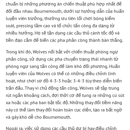
chuẩn bị những phương án chiến thuật phù hợp nhất để
đối đầu nhau. Bournemouth, dưới sự hướng dẫn của huấn
luyện viên trưởng, thường ưu tiên lối chơi bóng kiểm
soát, pressing tầm cao và tổ chức tấn công đa dạng từ
nhiều hướng. Họ sẽ tận dụng các cầu thủ cánh tốc độ và
tiền đạo cắm để biến các pha phản công thành bàn thắng.
Trong khi đó, Wolves nổi bật với chiến thuật phòng ngự
phản công, sử dụng các pha chuyển trạng thái nhanh từ
phòng ngự sang tấn công để làm khó đối phương. Huấn
luyện viên của Wolves có thể có những điều chỉnh linh
hoạt, như chơi sơ đồ 4-3-3 hoặc 3-4-3 tùy theo diễn biến
trận đấu. Thay vì chủ động tấn công, Wolves sẽ tập trung
rút ngắn khoảng cách, đợi thời cơ để tung ra những cú sút
xa hoặc các pha ban bật tốc độ. Những thay đổi tiềm năng
này có thể làm thay đổi hoàn toàn cục diện, tạo ra bất ngờ
và gây khó dễ cho Bournemouth.
Ngoài ra, việc sử dụng các cầu thủ dự bị hay điều chỉnh