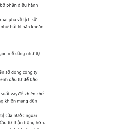
ì bộ phận điều hành
hai phá về lịch sử
 như bất kì băn khoăn
o gan mẽ cũng như tự
ến số đông công ty
kênh đầu tư để bảo
suất vay để khiên chế
ăng khiến mang đến
trị của nước ngoài
 đầu tư thận trọng hơn.