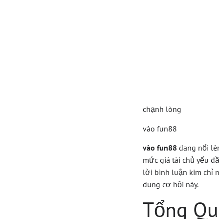
Vào F
Vàng 
Động
chạnh lòng
vào fun88
vào fun88
đang nổi lên
mức giá tài chủ yếu đầ
lời bình luận kim chỉ
dụng cơ hội này.
Tổng Qu