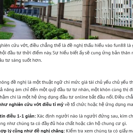
ghiên cứu vớt, điều chẳng thể là đề nghị thấu hiểu vào fun88 là
 hội đầu tư thời điểm này. Sự hiểu biết ấy sẽ cung ứng bản thân 
ầu tư sáng suốt hơn.
không đề nghị là một thuật ngữ chi mức giá tài chủ yếu chủ yếu
ả năng ám chỉ đến một quỹ đầu tư tư nhân, một khôn cùng thị 
thậm chí là một hệ ứng dụng đầu tư online bắt đầu nổi. Điều chẳ
như nghiên cứu vớt điều tỉ mỷ
về tổ chức hoặc hệ ứng dụng man
tin điều 1-1 giản:
Xác định người nào là người đứng sau, kim ch
cũng như chúng ta có đầy đủ hóa chất hoặc căn hộ chung cư gì.
hợp lý cũng như đề nghị chăng:
Kiểm tra xem chúng ta có giấy 