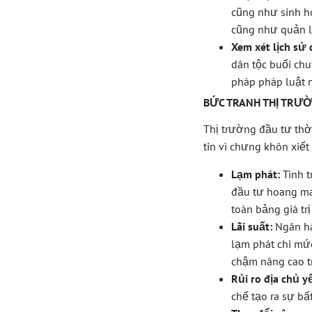
cũng như sinh h
cũng như quản lý
Xem xét lịch sử
dân tộc buổi chu
pháp pháp luật 
BỨC TRANH THỊ TRƯỜ
Thị trường đầu tư thờ
tin vì chưng khôn xiết
Lạm phát:
Tình t
đầu tư hoang ma
toàn bảng giá trị
Lãi suất:
Ngân hà
lạm phát chi mứ
chậm nâng cao t
Rủi ro địa chủ yế
chế tạo ra sự bấ