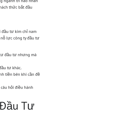
ng ngành trí não nhân
thách thức bắt đầu
i đầu tư kim chỉ nam
 nỗ lực công ty đầu tư
 cư đầu tư nhưng mà
đầu tư khác.
h tiền bên khi cần đề
câu hỏi điều hành
 Đầu Tư