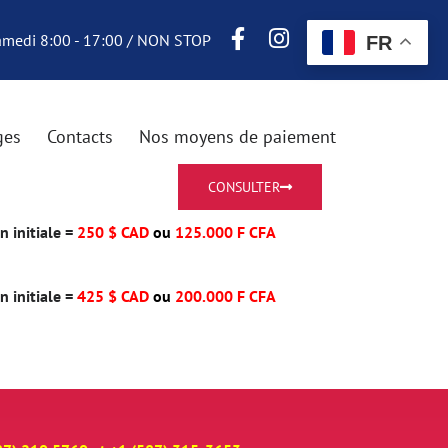
Samedi 8:00 - 17:00 / NON STOP
FR
ges
Contacts
Nos moyens de paiement
CONSULTER
 initiale =
250 $ CAD
ou
125.000 F CFA
 initiale =
425 $ CAD
ou
200.000 F CFA