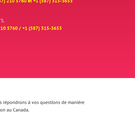
87) 210 5760 et
+
1 (587) 315-3653
S.
210 5760 /
+
1 (587) 315-3653
 Nous répondrons à vos questions de manière
ion au Canada.