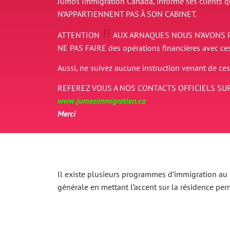
Jumos Immigration Canada, informe ses clients 
N’APPARTIENNENT PAS À SON CABINET.
ATTENTION
AUX ARNAQUES
NOUS N’AVONS 
NE PAS FAIRE des opérations financières avec ce
Aussi, ne suivez aucune instruction venant de ces
REFEREZ VOUS A NOS CONTACTS OFFICIELS SUR
www.jumosimmigration.ca
Merci
Il existe plusieurs programmes d’immigration au Ca
générale en mettant l’accent sur la résidence p