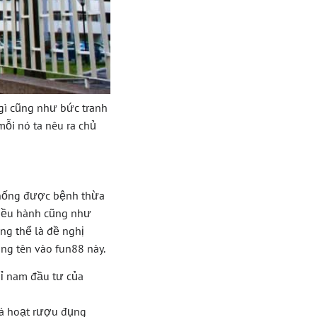
 gì cũng như bức tranh
mỗi nó ta nêu ra chủ
 thống được bệnh thừa
điều hành cũng như
ng thể là đề nghị
g tên vào fun88 này.
ỉ nam đầu tư của
má hoạt rượu đụng