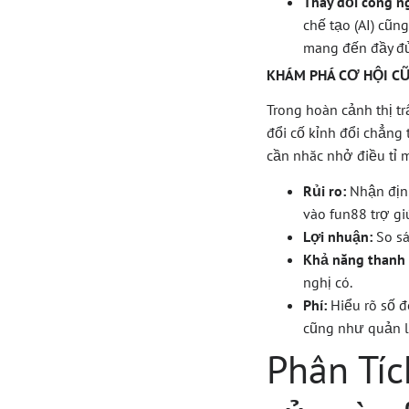
Thay đổi công n
chế tạo (AI) cũn
mang đến đầy đủ
KHÁM PHÁ CƠ HỘI CŨ
Trong hoàn cảnh thị t
đổi cố kỉnh đổi chẳng 
cần nhăc nhở điều tỉ 
Rủi ro:
Nhận địn
vào fun88 trợ gi
Lợi nhuận:
So sá
Khả năng thanh
nghị có.
Phí:
Hiểu rõ số 
cũng như quản l
Phân Tíc