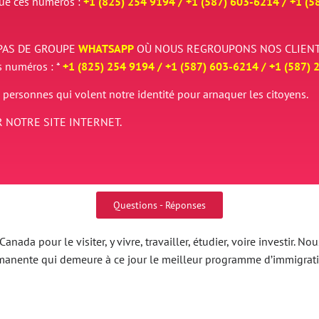
que ces numéros :
+1 (825) 254 9194 / +
1 (587) 603-6214 / +
1 (5
PAS DE GROUPE
WHATSAPP
OÙ NOUS REGROUPONS NOS CLIENT
s numéros : *
+1 (825) 254 9194 / +
1 (587) 603-6214 / +
1 (587) 
 personnes qui volent notre identité pour arnaquer les citoyens.
 NOTRE SITE INTERNET.
Questions - Réponses
nada pour le visiter, y vivre, travailler, étudier, voire investir.
ermanente qui demeure à ce jour le meilleur programme d’immigrat