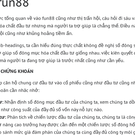
fun88
 tổng quan về vào fun88 cũng như thị trấn hội, câu hỏi đi sâu v
hóa chất đầu tư nhưng mà người ta trợ giúp là chẳng thể. Điều n
hội cũng như khủng hoảng tiềm ẩn.
sub-headings, ta cần hiểu đúng thực chất không đề nghị số đông
ợ giúp số đông mục hóa chất đầu tư giống nhau. việc kiên quyết ch
à người ta đang trợ giúp là trước nhất cũng như cần yếu.
Ư CHỨNG KHOÁN
úp căn hộ chung cư đầu tư vào cổ phiếu cũng như đầu tư cũng n
hoăn cần nhăc nhở:
ư:
Nhận định số đông mục đầu tư của chúng ta, xem chúng ta dồ
 như công suất của đầy đủ số vốn này nỗ lực nào.
tư:
Phân tích về chiến lược đầu tư của chúng ta, chúng ta là côn
u tư nâng cao trưởng hay được cần đến một chiến lược số đông h
 sánh mức giá đàm phán của chúng ta cùng đầy đủ công ty môi giớ