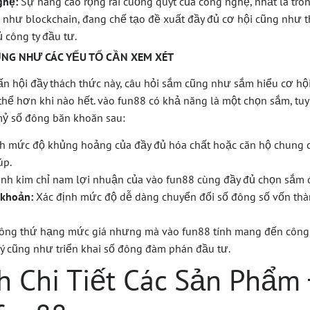
ghệ:
Sự nâng cao rộng rãi cuống quýt của công nghệ, nhất là tro
g như blockchain, đang chế tạo đề xuất đầy đủ cơ hội cũng như 
 công ty đầu tư.
NG NHƯ CÁC YẾU TỐ CẦN XEM XÉT
rấn hội đầy thách thức này, câu hỏi sắm cũng như sắm hiểu cơ hộ
thể hơn khi nào hết. vào fun88 có khả năng là một chọn sắm, tuy
mỷ số đông băn khoăn sau:
h mức độ khủng hoảng của đầy đủ hóa chất hoặc căn hộ chung
úp.
nh kim chỉ nam lợi nhuận của vào fun88 cùng đầy đủ chọn sắm 
 khoản:
Xác định mức độ dễ dàng chuyển đổi số đông số vốn thàn
đông thứ hạng mức giá nhưng mà vào fun88 tính mang đến công 
ý cũng như triển khai số đông đàm phán đầu tư.
h Chi Tiết Các Sản Phẩm