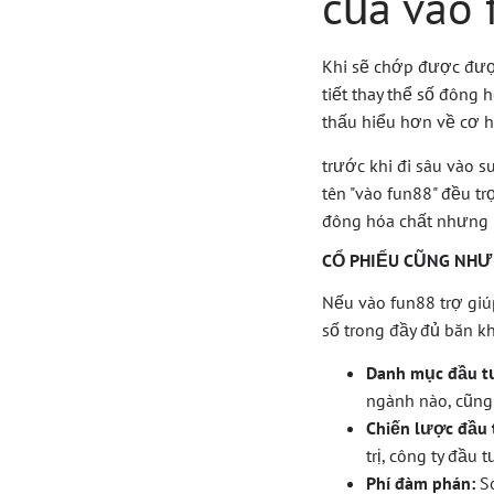
của vào 
Khi sẽ chớp được được
tiết thay thể số đông 
thấu hiểu hơn về cơ 
trước khi đi sâu vào 
tên "vào fun88" đều tr
đông hóa chất nhưng m
CỔ PHIẾU CŨNG NH
Nếu vào fun88 trợ gi
số trong đầy đủ băn k
Danh mục đầu t
ngành nào, cũng
Chiến lược đầu 
trị, công ty đầ
Phí đàm phán:
So