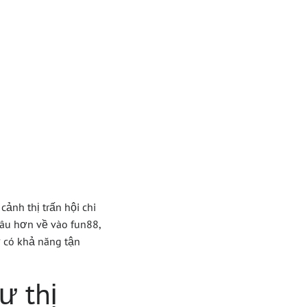
 Tư
 Biến
ảnh thị trấn hội chi
sâu hơn về vào fun88,
 có khả năng tận
ư thị