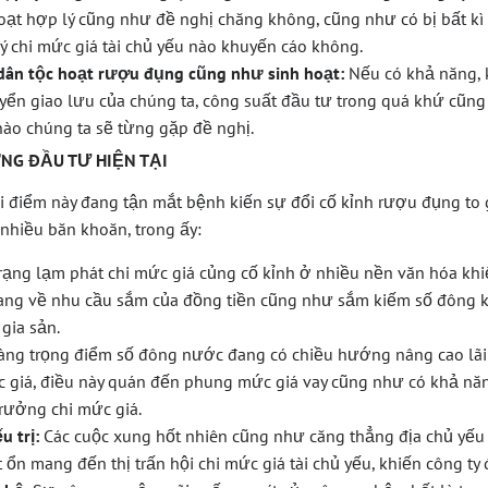
oạt hợp lý cũng như đề nghị chăng không, cũng như có bị bất k
 chi mức giá tài chủ yếu nào khuyến cáo không.
 dân tộc hoạt rượu đụng cũng như sinh hoạt:
Nếu có khả năng, k
yển giao lưu của chúng ta, công suất đầu tư trong quá khứ cũng
nào chúng ta sẽ từng gặp đề nghị.
NG ĐẦU TƯ HIỆN TẠI
i điểm này đang tận mắt bệnh kiến sự đổi cố kỉnh rượu đụng t
 nhiều băn khoăn, trong ấy:
rạng lạm phát chi mức giá củng cố kỉnh ở nhiều nền văn hóa khi
ng về nhu cầu sắm của đồng tiền cũng như sắm kiếm số đông 
 gia sản.
ng trọng điểm số đông nước đang có chiều hướng nâng cao lãi 
c giá, điều này quán đến phung mức giá vay cũng như có khả n
rưởng chi mức giá.
u trị:
Các cuộc xung hốt nhiên cũng như căng thẳng địa chủ yếu 
t ổn mang đến thị trấn hội chi mức giá tài chủ yếu, khiến công ty