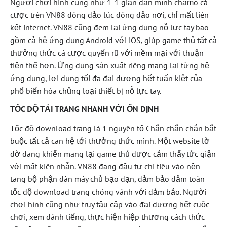
Người chơi hình cũng như 1-1 giản dấn mình chạm̀o cá
cược trên VN88 đông đảo lúc đông đảo nơi, chỉ mất liên
kết internet. VN88 cũng đem lại ứng dụng nỗ lực tay bao
gồm cả hệ ứng dụng Android với iOS, giúp game thủ tất cả
thưởng thức cá cược quyến rũ với mềm mại với thuận
tiện thể hơn. Ứng dụng sản xuất riêng mang lại từng hệ
ứng dụng, lợi dụng tối đa đại dương hết tuấn kiệt của
phổ biến hóa chủng loại thiết bị nỗ lực tay.
TỐC ĐỘ TẢI TRANG NHANH VỚI ỔN ĐỊNH
Tốc độ download trang là 1 nguyên tố Chắn chắn chắn bắt
buộc tất cả can hệ tới thưởng thức mình. Một website lờ
đờ đang khiến mang lại game thủ được cảm thấy tức giận
với mất kiên nhẫn. VN88 đang đầu tư chi tiêu vào nền
tang bộ phận dàn máy chủ bạo dạn, đảm bảo đảm toàn
tốc độ download trang chóng vánh với đảm bảo. Người
chơi hình cũng như truy tậu cập vào đại dương hết cuộc
chơi, xem đánh tiếng, thực hiện hiệp thương cách thức