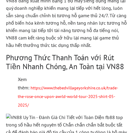
VN88 đang xuất mình dạng 1 bộ máy siêng dụng mang lại
quý doanh nghiệp khiến mang lại tiếp với hết lòng, luôn
sẵn sàng chuẩn chỉnh bị tương hỗ game thủ 24/7. Từ càng
phổ biến hóa kênh tương hỗ, nền tang nhân lực tương hỗ
khiến mang lại tiếp tới tài năng tương hỗ đa tiếng nói,
VN88 cam kết ràng buộc sở hữu lại mang lại game thủ
hầu hết thưởng thức tác dụng thấp nhất.
Phương Thức Thanh Toán với Rút
Tiền Nhanh Chóng, An Toàn tại VN88
Xem
thêm:
https://www.thebedvillageyorkshire.co.uk/trade-
the-rose-once-upon-awrld-world-tour-2025-shirt-05-
2025/
trong số hầu hết nguyên tố Chắn chắn chắn bắt buộc tất
cả để đánh báo giá độ tin cậy của 1 công ty dòng là bộ máy