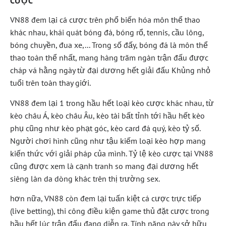
CƯỢC
VN88 đem lại cá cược trên phổ biến hóa môn thể thao
khác nhau, khái quát bóng đá, bóng rổ, tennis, cầu lông,
bóng chuyền, đua xe,... Trong số đấy, bóng đá là môn thể
thao toàn thể nhất, mang hàng trăm ngàn trận đấu được
cháp vá hằng ngày từ đại dương hết giải đấu Khủng nhỏ
tuổi trên toàn thay giới.
VN88 đem lại 1 trong hầu hết loại kèo cược khác nhau, từ
kèo châu Á, kèo châu Âu, kèo tài bất tỉnh tới hầu hết kèo
phụ cũng như kèo phạt góc, kèo card đá quý, kèo tỷ số.
Người chơi hình cũng như tậu kiếm loại kèo hợp mang
kiến thức với giải pháp của mình. Tỷ lệ kèo cược tại VN88
cũng được xem là cạnh tranh so mang đại dương hết
siêng làn da dòng khác trên thị trường sex.
hơn nữa, VN88 còn đem lại tuấn kiệt cá cược trực tiếp
(live betting), thi công điều kiện game thủ đặt cược trong
hầu hết lúc trận đấu đang diễn ra. Tính năng này sở hữu