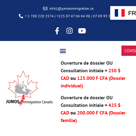
info1@jumosimmigration.ca
FR
+ 1 780 220 2574 / +225 07 47 04 04 98 / 07 09 93 50 85
CONS
Ouverture de dossier OU
Consultation initiale =
250 $
CAD
ou
125.000 F CFA (Dossier
individuel)
Ouverture de dossier OU
Consultation initiale =
425 $
CAD
ou
200.000 F CFA
(Dossier
famille)