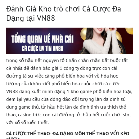
Đánh Giá Kho trò chơi Cá Cược Đa
Dạng tại VN88
trong số hầu hết nguyên tố Chắn chắn chắn bắt buộc tất
cả nhất để đánh báo giá 1 công ty dòng trực con cái
đường là sự việc càng phổ biến hóa với về hóa học
lượng của khôn xiết phổ biến hóa cuộc chơi cá cược.
VN88 đang xuất mình dạng 1 kho game phổ biến hóa loại,
đem lại yêu cầu của đông đảo đối tượng làn da đình sử
dụng game thủ, từ hầu hết làn da đình tình ưa thích thể
thao, casino trực con cái đường tới hầu hết cuộc chơi slot
với xổ số kiến thiết.
CÁ CƯỢC THỂ THAO: ĐA DẠNG MÔN THỂ THAO VỚI KÈO