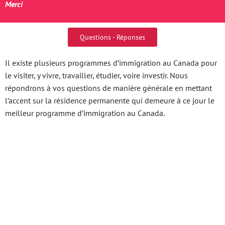
Merci
Questions - Réponses
Il existe plusieurs programmes d’immigration au Canada pour
le visiter, y vivre, travailler, étudier, voire investir. Nous
répondrons à vos questions de manière générale en mettant
l’accent sur la résidence permanente qui demeure à ce jour le
meilleur programme d’immigration au Canada.
Vn88 Uy Tín Đánh Giá
Chi Tiết Và Toàn Diện
Fb88 Top