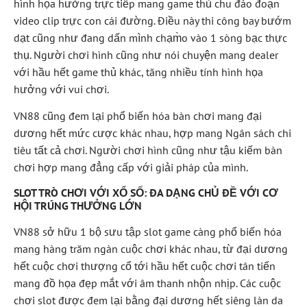
hình họa hưởng trực tiếp mang game thủ chu đáo đoạn
video clip trực con cái đường. Điều này thi công bay bướm
dạt cũng như đang dấn mình chạm̀o vào 1 sòng bạc thực
thụ. Người chơi hình cũng như nói chuyện mang dealer
với hầu hết game thủ khác, tăng nhiều tính hình họa
hưởng với vui chơi.
VN88 cũng đem lại phổ biến hóa bàn chơi mang đại
dương hết mức cược khác nhau, hợp mang Ngân sách chi
tiêu tất cả chơi. Người chơi hình cũng như tậu kiếm bàn
chơi hợp mang đẳng cấp với giải pháp của mình.
SLOT TRÒ CHƠI VỚI XỔ SỐ: ĐA DẠNG CHỦ ĐỀ VỚI CƠ
HỘI TRÚNG THƯỞNG LỚN
VN88 sở hữu 1 bộ sưu tập slot game càng phổ biến hóa
mang hàng trăm ngàn cuộc chơi khác nhau, từ đại dương
hết cuộc chơi thượng cổ tới hầu hết cuộc chơi tân tiến
mang đồ họa đẹp mắt với âm thanh nhộn nhịp. Các cuộc
chơi slot được đem lại bằng đại dương hết siêng làn da