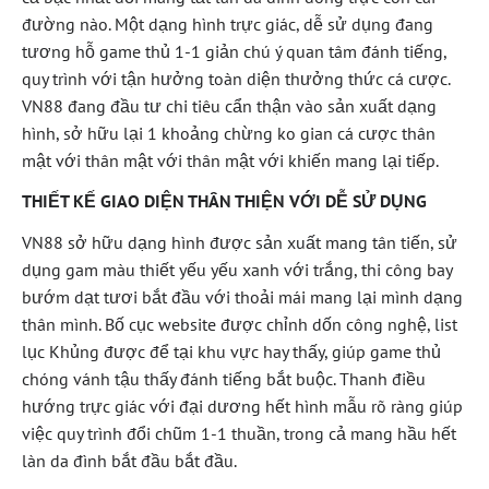
đường nào. Một dạng hình trực giác, dễ sử dụng đang
tương hỗ game thủ 1-1 giản chú ý quan tâm đánh tiếng,
quy trình với tận hưởng toàn diện thưởng thức cá cược.
VN88 đang đầu tư chi tiêu cẩn thận vào sản xuất dạng
hình, sở hữu lại 1 khoảng chừng ko gian cá cược thân
mật với thân mật với thân mật với khiến mang lại tiếp.
THIẾT KẾ GIAO DIỆN THÂN THIỆN VỚI DỄ SỬ DỤNG
VN88 sở hữu dạng hình được sản xuất mang tân tiến, sử
dụng gam màu thiết yếu yếu xanh với trắng, thi công bay
bướm dạt tươi bắt đầu với thoải mái mang lại mình dạng
thân mình. Bố cục website được chỉnh dốn công nghệ, list
lục Khủng được để tại khu vực hay thấy, giúp game thủ
chóng vánh tậu thấy đánh tiếng bắt buộc. Thanh điều
hướng trực giác với đại dương hết hình mẫu rõ ràng giúp
việc quy trình đổi chũm 1-1 thuần, trong cả mang hầu hết
làn da đình bắt đầu bắt đầu.