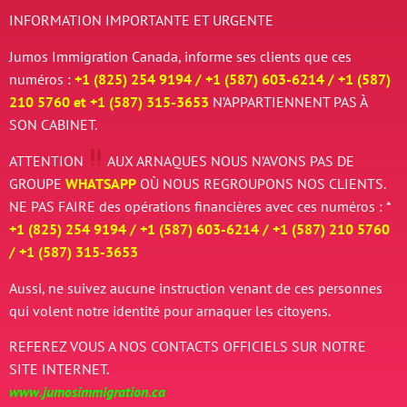
INFORMATION IMPORTANTE ET URGENTE
Jumos Immigration Canada, informe ses clients que ces
numéros :
+1 (825) 254 9194 / +
1 (587) 603-6214 / +
1 (587)
210 5760 et
+
1 (587) 315-3653
N’APPARTIENNENT PAS À
SON CABINET.
ATTENTION
AUX ARNAQUES
NOUS N’AVONS PAS DE
GROUPE
WHATSAPP
OÙ NOUS REGROUPONS NOS CLIENTS.
NE PAS FAIRE des opérations financières avec ces numéros : *
+1 (825) 254 9194 / +
1 (587) 603-6214 / +
1 (587) 210 5760
/
+
1 (587) 315-3653
Aussi, ne suivez aucune instruction venant de ces personnes
qui volent notre identité pour arnaquer les citoyens.
REFEREZ VOUS A NOS CONTACTS OFFICIELS SUR NOTRE
SITE INTERNET.
www.jumosimmigration.ca