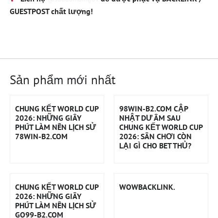
GUESTPOST chất lượng!
Sản phẩm mới nhất
CHUNG KẾT WORLD CUP
98WIN-B2.COM CẬP
2026: NHỮNG GIÂY
NHẬT DƯ ÂM SAU
PHÚT LÀM NÊN LỊCH SỬ
CHUNG KẾT WORLD CUP
78WIN-B2.COM
2026: SÂN CHƠI CÒN
LẠI GÌ CHO BET THỦ?
CHUNG KẾT WORLD CUP
WOWBACKLINK.
2026: NHỮNG GIÂY
PHÚT LÀM NÊN LỊCH SỬ
GO99-B2.COM