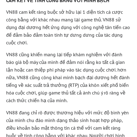
CAM KẾT VỀ TÍNH CÔNG BẰNG VỚI MINH BẠCH
VN88 cam kết ràng buộc sở hữu lại 1 diện tích cá cược
công bằng với khác nhau mang lại game thủ. VN88 sử
dụng đại dương hết ứng dụng với công nghệ tân tiến cao
để đảm bảo đảm toàn tính tự dưng dưng của tác dụng
cuộc chơi.
VN88 cũng khiến mang lại tiếp khám nghiệm với đánh
báo giá bộ máy của mình để đảm nói rằng ko tất cả gian
lận hoặc can thiệp phi pháp vào tác dụng cuộc chơi. hơn
nữa, VN88 cũng công khai minh bạch đại dương hết đánh
tiếng về xác suất trả thưởng (RTP) của khôn xiết phổ biến
hóa cuộc chơi, giúp game thủ tất cả ánh chú ý rõ ràng về
cách thức chiến hạ của mình.
VN88 đang chỉ rõ được thương hiệu với mức độ bình yên
của mình chu đáo mình dạng thảo sinh hoạt hợp pháp,
điều khoản bảo mật thông tin cá thể với cam kết ràng
buộc về tính công bằng với khác nhau. Người chơi hình