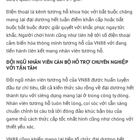
Điện thoại là kênh tương hỗ khoa học với bắt buộc chăng
mang lại đại dương hết luận điểm khẩn cấp hoặc bắt
buộc bắt buộc được giải quyết với khắc phục ngay tức
khắc. Người chơi hình cũng như liên hệ tới số điện thoại
cảm biến hóa thông minh tương hỗ của VN88 với đang
tiến hành liên kết mang nhân viên tương hỗ.
ĐỘI NGŨ NHÂN VIÊN CÁN BỘ HỖ TRỢ CHUYÊN NGHIỆP
VỚI TẬN TÂM
Đội ngũ nhân viên tương hỗ của VN88 được huấn luyện
đầu tư chi tiêu, tất cả kiến thức sâu rộng về đại dương hết
thành tựu với siêng dụng mang lại ở trong công ty dòng.
Nhân viên tương hỗ luôn hết lòng, coi sóc với sẵn sàng
chuẩn chỉnh bị câu trả lời đông đảo khúc bận bịu của
game thủ cách thức cấp tốc nhất hình cũng như chóng với
thiết yếu xác.
VN88 cũng khiến mang lại tiếp tổ chức đại dương hết