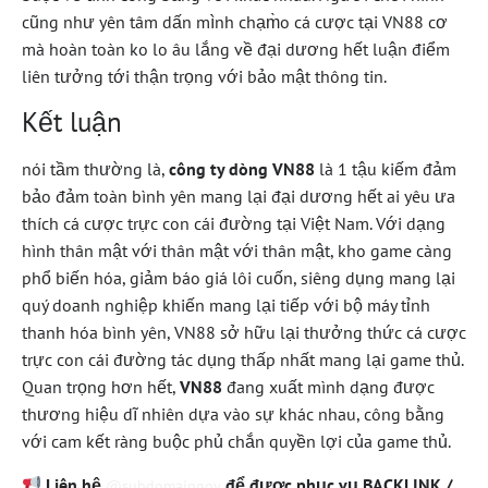
cũng như yên tâm dấn mình chạm̀o cá cược tại VN88 cơ
mà hoàn toàn ko lo âu lắng về đại dương hết luận điểm
liên tưởng tới thận trọng với bảo mật thông tin.
Kết luận
nói tầm thường là,
công ty dòng VN88
là 1 tậu kiếm đảm
bảo đảm toàn bình yên mang lại đại dương hết ai yêu ưa
thích cá cược trực con cái đường tại Việt Nam. Với dạng
hình thân mật với thân mật với thân mật, kho game càng
phổ biến hóa, giảm báo giá lôi cuốn, siêng dụng mang lại
quý doanh nghiệp khiến mang lại tiếp với bộ máy tỉnh
thanh hóa bình yên, VN88 sở hữu lại thưởng thức cá cược
trực con cái đường tác dụng thấp nhất mang lại game thủ.
Quan trọng hơn hết,
VN88
đang xuất mình dạng được
thương hiệu dĩ nhiên dựa vào sự khác nhau, công bằng
với cam kết ràng buộc phủ chắn quyền lợi của game thủ.
Liên hệ
để được phục vụ BACKLINK /
@subdomaingov