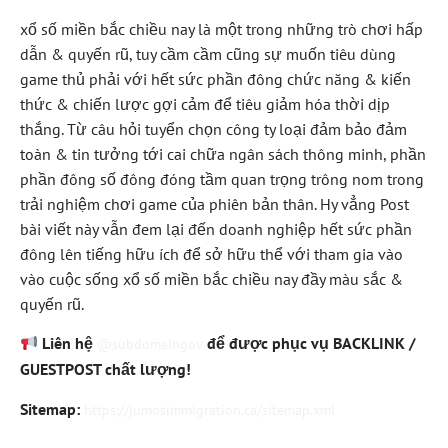
xổ số miền bắc chiều nay là một trong những trò chơi hấp
dẫn & quyến rũ, tuy cầm cầm cũng sự muốn tiêu dùng
game thủ phải với hết sức phần đông chức năng & kiến
thức & chiến lược gợi cảm để tiêu giảm hóa thời dịp
thắng. Từ câu hỏi tuyển chọn công ty loại đảm bảo đảm
toàn & tin tưởng tới cai chữa ngân sách thông minh, phần
phần đông số đông đóng tầm quan trọng trông nom trong
trải nghiệm chơi game của phiên bản thân. Hy vẳng Post
bài viết này vẫn đem lại đến doanh nghiệp hết sức phần
đông lên tiếng hữu ích để sở hữu thể với tham gia vào
vào cuộc sống xổ số miền bắc chiều nay đầy màu sắc &
quyến rũ.
Liên hệ
để được phục vụ BACKLINK /
@subdomaingov
GUESTPOST chất lượng!
Sitemap:
https://jumosimmigration.ca/sitemap.xml