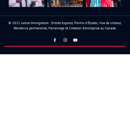
© 2021 Jumos Immigration : Entrée express, Permis d'Études, Visa de visiteur,
Résidence permanente, Parrainage et Création d'entreprise au Canada.