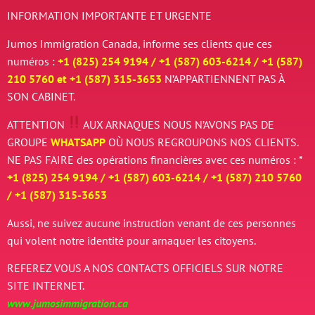
INFORMATION IMPORTANTE ET URGENTE
Jumos Immigration Canada, informe ses clients que ces
numéros :
+1 (825) 254 9194 / +
1 (587) 603-6214 / +
1 (587)
210 5760 et
+
1 (587) 315-3653
N’APPARTIENNENT PAS À
SON CABINET.
ATTENTION
AUX ARNAQUES
NOUS N’AVONS PAS DE
GROUPE
WHATSAPP
OÙ NOUS REGROUPONS NOS CLIENTS.
NE PAS FAIRE des opérations financières avec ces numéros : *
+1 (825) 254 9194 / +
1 (587) 603-6214 / +
1 (587) 210 5760
/
+
1 (587) 315-3653
Aussi, ne suivez aucune instruction venant de ces personnes
qui volent notre identité pour arnaquer les citoyens.
REFEREZ VOUS A NOS CONTACTS OFFICIELS SUR NOTRE
SITE INTERNET.
www.jumosimmigration.ca