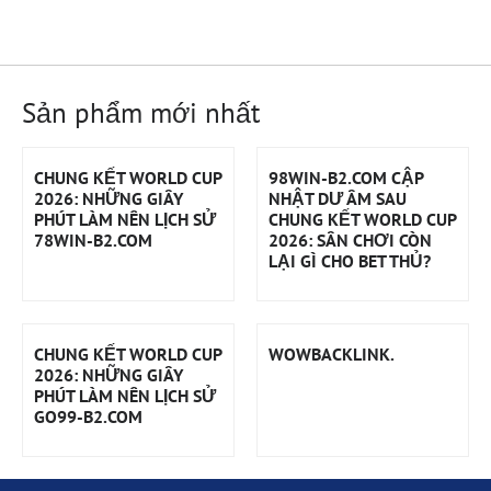
Sản phẩm mới nhất
CHUNG KẾT WORLD CUP
98WIN-B2.COM CẬP
2026: NHỮNG GIÂY
NHẬT DƯ ÂM SAU
PHÚT LÀM NÊN LỊCH SỬ
CHUNG KẾT WORLD CUP
78WIN-B2.COM
2026: SÂN CHƠI CÒN
LẠI GÌ CHO BET THỦ?
CHUNG KẾT WORLD CUP
WOWBACKLINK.
2026: NHỮNG GIÂY
PHÚT LÀM NÊN LỊCH SỬ
GO99-B2.COM