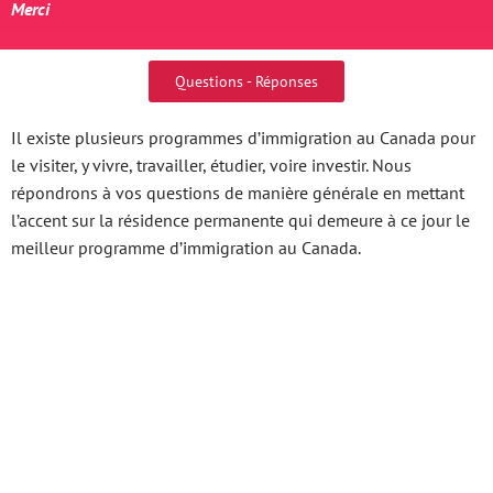
Merci
Questions - Réponses
Il existe plusieurs programmes d’immigration au Canada pour
le visiter, y vivre, travailler, étudier, voire investir. Nous
répondrons à vos questions de manière générale en mettant
l’accent sur la résidence permanente qui demeure à ce jour le
meilleur programme d’immigration au Canada.
Xổ Số Miền Bắc Chiều
Nay Cách Tạo Ra Cuộc
Chơi Hấp Dẫn Và Thú