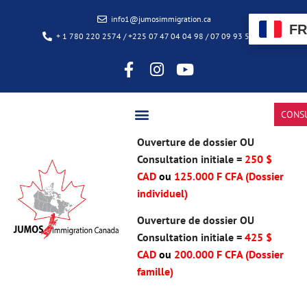
info1@jumosimmigration.ca
FR
+ 1 780 220 2574 / +225 07 47 04 04 98 / 07 09 93 50 85
CONS
Ouverture de dossier OU
Consultation initiale =
250 $
CAD
ou
125.000 F CFA (Dossier
individuel)
Ouverture de dossier OU
Consultation initiale =
425 $
CAD
ou
200.000 F CFA
(Dossier
famille)