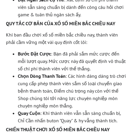
viên sẵn sàng chuẩn bị dành đến công câu hỏi chơi
game & tuân thủ ngân sách ấy.
QUY TẮC CƠ BẢN CỦA XỔ SỐ MIỀN BẮC CHIỀU NAY
Khi ban đầu chơi xổ số miền bắc chiều nay, thành viên
phải cầm vững một vài quy định cốt lõi:
Bước Đặt Cược
: Bạn đã phải sắm mức cược đến
mỗi lượt quay. Mức cược này đã quyết định võ thuật
số chi phí thành viên với thể thắng.
Chọn Dòng Thanh Toán
: Các hình dáng dáng trò chơi
cung cấp phép thành viên sắm số loại chuyển giao
bệnh thanh toán, Điểm chú trọng này còn với thể
Shop chúng tôi tới năng lực chuyên nghiệp môn
chuyên nghiệp môn thắng.
Quay Cuộn
: Khi thành viên vẫn sẵn sàng chuẩn bị,
Chỉ Cần nhấn buton "Quay" & hy vẳng thành tích.
CHIẾN THUẬT CHƠI XỔ SỐ MIỀN BẮC CHIỀU NAY