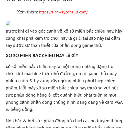
Xem thêm:
https://richwayconsult.com/
trước khi đi vào góc cạnh về xổ số miền bắc chiều nay, hãy
cùng khai phá xem trò chơi này là gì & tại sao này lại đắm
say được sự thân thiết của phần đông game thủ.
XỔ SỐ MIỀN BẮC CHIỀU NAY LÀ GÌ?
xổ số miền bắc chiều nay là một trong những dạng trò
chơi slot machine trực nhỏ đường, do trí game thủ quay
nhiều cuộn & hy vẳng xây ngừng nhiều phối hợp chiến
phẩm. Mỗi máy xổ số miền bắc chiều nay thường với hết
sức phần đông hàng & cột quánh biệt, phát triển ra một
phong cảnh phần đông chủng hình dáng dáng về card VGA
& tiếng động.
Nó khác & hết sức phần đông trò chơi casino truyền thống
cũng như blackjack hay poker, do xổ số miền bắc chiều nay