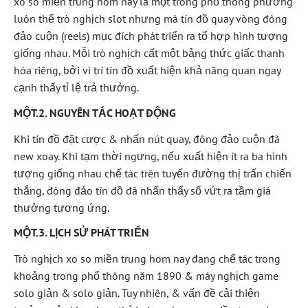
xo so miền trung hom nay là một trong phổ thông phương
luôn thể trò nghịch slot nhưng mà tín đồ quay vòng đông
đảo cuộn (reels) mục đích phát triển ra tổ hợp hình tượng
giống nhau. Mỗi trò nghịch cất một bảng thức giấc thanh
hóa riêng, bởi vì trí tín đồ xuất hiện khả năng quan ngay
cạnh thấy tỉ lệ trả thưởng.
MỘT.2. NGUYÊN TẮC HOẠT ĐỘNG
Khi tín đồ đặt cược & nhấn nút quay, đông đảo cuộn đã
new xoay. Khi tạm thời ngưng, nếu xuất hiện ít ra ba hình
tượng giống nhau chế tác trên tuyến đường thị trấn chiến
thắng, đông đảo tín đồ đã nhấn thấy số vứt ra tầm giá
thưởng tương ứng.
MỘT.3. LỊCH SỬ PHÁT TRIỂN
Trò nghịch xo so miền trung hom nay đang chế tác trong
khoảng trong phổ thông năm 1890 & máy nghịch game
solo giản & solo giản. Tuy nhiên, & vấn đề cải thiện