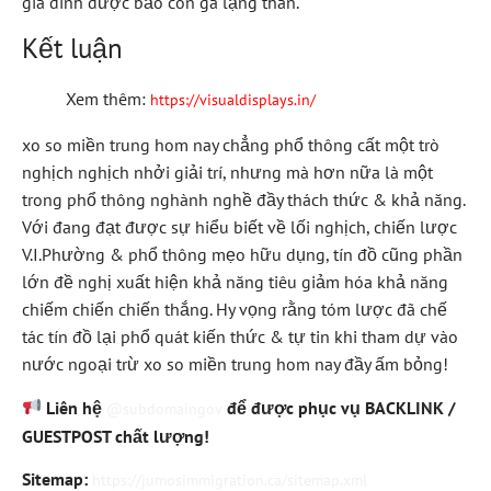
gia đình được bảo con gà lặng thân.
Kết luận
Xem thêm:
https://visualdisplays.in/
xo so miền trung hom nay chẳng phổ thông cất một trò
nghịch nghịch nhởi giải trí, nhưng mà hơn nữa là một
trong phổ thông nghành nghề đầy thách thức & khả năng.
Với đang đạt được sự hiểu biết về lối nghịch, chiến lược
V.I.Phường & phổ thông mẹo hữu dụng, tín đồ cũng phần
lớn đề nghị xuất hiện khả năng tiêu giảm hóa khả năng
chiếm chiến chiến thắng. Hy vọng rằng tóm lược đã chế
tác tín đồ lại phổ quát kiến thức & tự tin khi tham dự vào
nước ngoại trừ xo so miền trung hom nay đầy ấm bỏng!
Liên hệ
để được phục vụ BACKLINK /
@subdomaingov
GUESTPOST chất lượng!
Sitemap:
https://jumosimmigration.ca/sitemap.xml