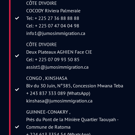
CÔTE D’IVOIRE
COCODY Riviera Palmeraie
Tel: + 225 27 36 88 88 88
Cel: + 225 07 47 04 04 98
info1@jumosimmigration.ca
CÔTE D’IVOIRE
Deux Plateaux AGHIEN Face CIE
Cel: + 225 07 09 93 50 85
assist1@jumosimmigration.ca
CONGO , KINSHASA
Blv du 30 Juin, N°385, Concession Mwana Teba
+ 243 837 333 089 (WhatsApp)
kinshasa@jumosimmigration.ca
GUINNEE-CONAKRY ,
Près du Pont de la Minière Quartier Taouyah -
Commune de Ratoma
+ 224 613 3354 54 (WhatsApp)