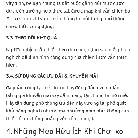
vậy định, bè bạn chúng ta bắt buộc gắng đổi mức cược
dựa trên trường hợp thực tại. Cược thấp khi vẫn chiến bại
& cược cao khi vẫn chiến thắng là một trong phổ thông
chiêu thức công dụng.
3.3. THEO DÕI KẾT QUẢ
Người nghịch cần thiết theo dõi công dụng sau mỗi phiên
nghịch để định hình công dụng của chiến lược vẫn thực
hiện.
3.4. SỬ DỤNG CÁC ƯU ĐÃI & KHUYẾN MÃI
đa phần công ty chiếc trưng bày đông đảo event giảm
bảng giá khuyến mãi say đắm mang lại chúng ta mới mẻ.
Hãy tận dụng phổ thông ưu tiên này vướng lại phổ quát
khả năng nghịch nhưng mà nhường nhịn như không cần
thiết rủi ro khủng hoảng vốn của chúng ta.
4. Những Mẹo Hữu Ích Khi Chơi xo