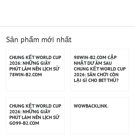
Sản phẩm mới nhất
CHUNG KẾT WORLD CUP
98WIN-B2.COM CẬP
2026: NHỮNG GIÂY
NHẬT DƯ ÂM SAU
PHÚT LÀM NÊN LỊCH SỬ
CHUNG KẾT WORLD CUP
78WIN-B2.COM
2026: SÂN CHƠI CÒN
LẠI GÌ CHO BET THỦ?
CHUNG KẾT WORLD CUP
WOWBACKLINK.
2026: NHỮNG GIÂY
PHÚT LÀM NÊN LỊCH SỬ
GO99-B2.COM