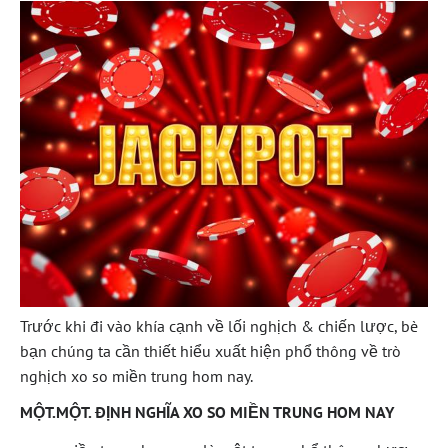
Trước khi đi vào khía cạnh về lối nghịch & chiến lược, bè
bạn chúng ta cần thiết hiểu xuất hiện phổ thông về trò
nghịch xo so miền trung hom nay.
MỘT.MỘT. ĐỊNH NGHĨA XO SO MIỀN TRUNG HOM NAY