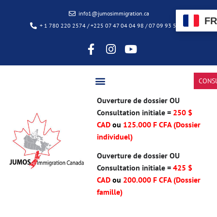
info1@jumosimmigration.ca
FR
+ 1 780 220 2574 / +225 07 47 04 04 98 / 07 09 93 50 85
CONS
Ouverture de dossier OU
Consultation initiale =
250 $
CAD
ou
125.000 F CFA (Dossier
individuel)
Ouverture de dossier OU
Consultation initiale =
425 $
CAD
ou
200.000 F CFA
(Dossier
famille)