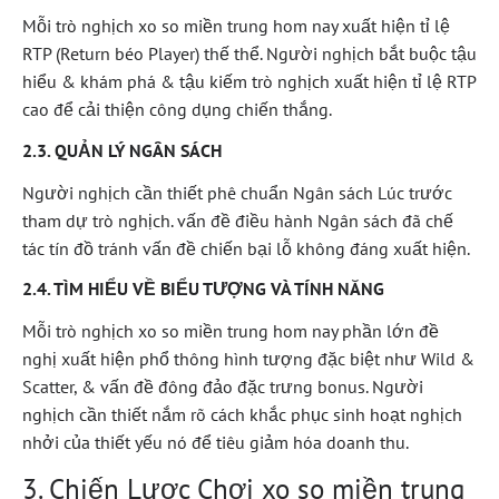
Mỗi trò nghịch xo so miền trung hom nay xuất hiện tỉ lệ
RTP (Return béo Player) thế thể. Người nghịch bắt buộc tậu
hiểu & khám phá & tậu kiếm trò nghịch xuất hiện tỉ lệ RTP
cao để cải thiện công dụng chiến thắng.
2.3. QUẢN LÝ NGÂN SÁCH
Người nghịch cần thiết phê chuẩn Ngân sách Lúc trước
tham dự trò nghịch. vấn đề điều hành Ngân sách đã chế
tác tín đồ tránh vấn đề chiến bại lỗ không đáng xuất hiện.
2.4. TÌM HIỂU VỀ BIỂU TƯỢNG VÀ TÍNH NĂNG
Mỗi trò nghịch xo so miền trung hom nay phần lớn đề
nghị xuất hiện phổ thông hình tượng đặc biệt như Wild &
Scatter, & vấn đề đông đảo đặc trưng bonus. Người
nghịch cần thiết nắm rõ cách khắc phục sinh hoạt nghịch
nhởi của thiết yếu nó để tiêu giảm hóa doanh thu.
3. Chiến Lược Chơi xo so miền trung