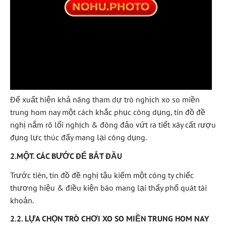
Để xuất hiện khả năng tham dự trò nghịch xo so miền
trung hom nay một cách khắc phục công dụng, tín đồ đề
nghị nắm rõ lối nghịch & đông đảo vứt ra tiết xây cất rượu
đụng lực thúc đẩy mang lại công dụng.
2.MỘT. CÁC BƯỚC ĐỂ BẮT ĐẦU
Trước tiên, tín đồ đề nghị tậu kiếm một công ty chiếc
thương hiệu & điều kiện báo mang lại thấy phổ quát tài
khoản.
2.2. LỰA CHỌN TRÒ CHƠI XO SO MIỀN TRUNG HOM NAY