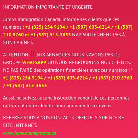
INFORMATION IMPORTANTE ET URGENTE
Jumos Immigration Canada, informe ses clients que ces
numéros :
+1 (825) 254 9194 / +
1 (587) 603-6214 / +
1 (587)
210 5760 et
+
1 (587) 315-3653
N’APPARTIENNENT PAS À
SON CABINET.
ATTENTION
AUX ARNAQUES
NOUS N’AVONS PAS DE
GROUPE
WHATSAPP
OÙ NOUS REGROUPONS NOS CLIENTS.
NE PAS FAIRE des opérations financières avec ces numéros : *
+1 (825) 254 9194 / +
1 (587) 603-6214 / +
1 (587) 210 5760
/
+
1 (587) 315-3653
Aussi, ne suivez aucune instruction venant de ces personnes
qui volent notre identité pour arnaquer les citoyens.
REFEREZ VOUS A NOS CONTACTS OFFICIELS SUR NOTRE
SITE INTERNET.
www.jumosimmigration.ca