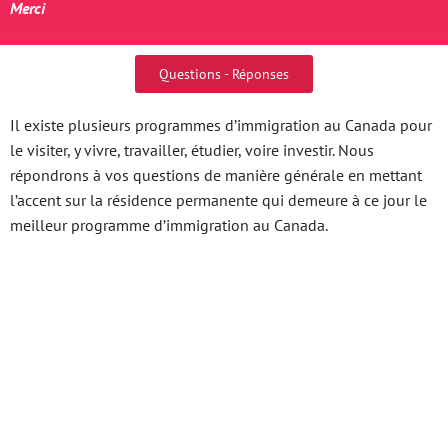
Merci
Questions - Réponses
Il existe plusieurs programmes d’immigration au Canada pour
le visiter, y vivre, travailler, étudier, voire investir. Nous
répondrons à vos questions de manière générale en mettant
l’accent sur la résidence permanente qui demeure à ce jour le
meilleur programme d’immigration au Canada.
Xo So Miền Trung Hom
Nay Khám Phá Cách
Chơi Và Chiến Lược