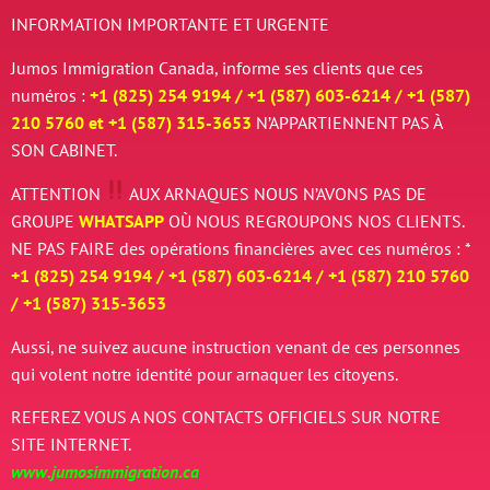
INFORMATION IMPORTANTE ET URGENTE
Jumos Immigration Canada, informe ses clients que ces
numéros :
+1 (825) 254 9194 / +
1 (587) 603-6214 / +
1 (587)
210 5760 et
+
1 (587) 315-3653
N’APPARTIENNENT PAS À
SON CABINET.
ATTENTION
AUX ARNAQUES
NOUS N’AVONS PAS DE
GROUPE
WHATSAPP
OÙ NOUS REGROUPONS NOS CLIENTS.
NE PAS FAIRE des opérations financières avec ces numéros : *
+1 (825) 254 9194 / +
1 (587) 603-6214 / +
1 (587) 210 5760
/
+
1 (587) 315-3653
Aussi, ne suivez aucune instruction venant de ces personnes
qui volent notre identité pour arnaquer les citoyens.
REFEREZ VOUS A NOS CONTACTS OFFICIELS SUR NOTRE
SITE INTERNET.
www.jumosimmigration.ca