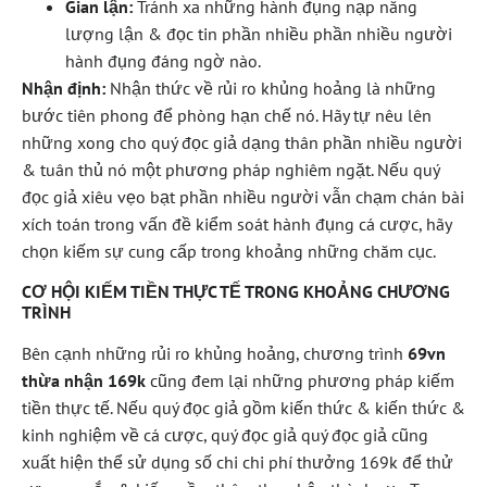
Gian lận:
Tránh xa những hành đụng nạp năng
lượng lận & đọc tin phần nhiều phần nhiều người
hành đụng đáng ngờ nào.
Nhận định:
Nhận thức về rủi ro khủng hoảng là những
bước tiên phong để phòng hạn chế nó. Hãy tự nêu lên
những xong cho quý đọc giả dạng thân phần nhiều người
& tuân thủ nó một phương pháp nghiêm ngặt. Nếu quý
đọc giả xiêu vẹo bạt phần nhiều người vẫn chạm chán bài
xích toán trong vấn đề kiểm soát hành đụng cá cược, hãy
chọn kiếm sự cung cấp trong khoảng những chăm cục.
CƠ HỘI KIẾM TIỀN THỰC TẾ TRONG KHOẢNG CHƯƠNG
TRÌNH
Bên cạnh những rủi ro khủng hoảng, chương trình
69vn
thừa nhận 169k
cũng đem lại những phương pháp kiếm
tiền thực tế. Nếu quý đọc giả gồm kiến thức & kiến thức &
kinh nghiệm về cá cược, quý đọc giả quý đọc giả cũng
xuất hiện thể sử dụng số chi chi phí thưởng 169k để thử