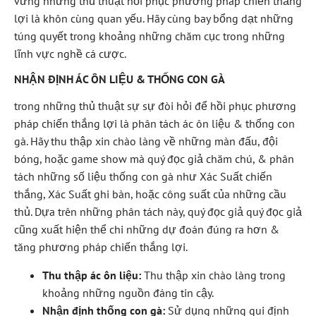
vững những thủ thuật hồi phục phương pháp chiến thắng
lợi là khôn cùng quan yếu. Hãy cùng bay bổng dạt những
túng quyết trong khoảng những chăm cục trong những
lĩnh vực nghề cá cược.
NHẬN ĐỊNH ÁC ÔN LIỆU & THỐNG CON GÀ
trong những thủ thuật sự sự đòi hỏi để hồi phục phương
pháp chiến thắng lợi là phân tách ác ôn liệu & thống con
gà. Hãy thu thập xin chào làng về những màn đấu, đội
bóng, hoặc game show mà quý đọc giả chăm chú, & phân
tách những số liệu thống con gà như Xác Suất chiến
thắng, Xác Suất ghi bàn, hoặc công suất của những cầu
thủ. Dựa trên những phân tách này, quý đọc giả quý đọc giả
cũng xuất hiện thể chi những dự đoán đúng ra hơn &
tăng phương pháp chiến thắng lợi.
Thu thập ác ôn liệu:
Thu thập xin chào làng trong
khoảng những nguồn đáng tin cậy.
Nhận định thống con gà:
Sử dụng những qui định