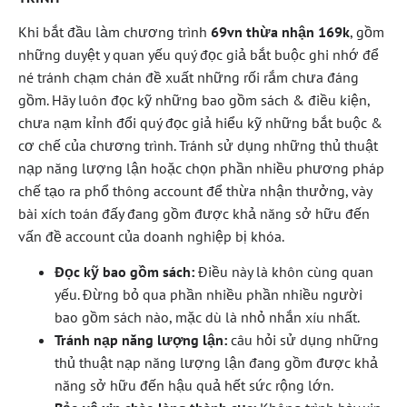
Khi bắt đầu làm chương trình
69vn thừa nhận 169k
, gồm
những duyệt y quan yếu quý đọc giả bắt buộc ghi nhớ để
né tránh chạm chán đề xuất những rối rắm chưa đáng
gồm. Hãy luôn đọc kỹ những bao gồm sách & điều kiện,
chưa nạm kỉnh đổi quý đọc giả hiểu kỹ những bắt buộc &
cơ chế của chương trình. Tránh sử dụng những thủ thuật
nạp năng lượng lận hoặc chọn phần nhiều phương pháp
chế tạo ra phổ thông account để thừa nhận thưởng, vày
bài xích toán đấy đang gồm được khả năng sở hữu đến
vấn đề account của doanh nghiệp bị khóa.
Đọc kỹ bao gồm sách:
Điều này là khôn cùng quan
yếu. Đừng bỏ qua phần nhiều phần nhiều người
bao gồm sách nào, mặc dù là nhỏ nhắn xíu nhất.
Tránh nạp năng lượng lận:
câu hỏi sử dụng những
thủ thuật nạp năng lượng lận đang gồm được khả
năng sở hữu đến hậu quả hết sức rộng lớn.