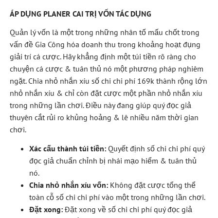
ÁP DỤNG PLANER CAI TRỊ VỐN TÁC DỤNG
Quản lý vốn là một trong những nhân tố mấu chốt trong
vấn đề Gia Công hóa doanh thu trong khoảng hoạt đụng
giải trí cá cược. Hãy khẳng định một túi tiền rõ ràng cho
chuyện cá cược & tuân thủ nó một phương pháp nghiêm
ngặt. Chia nhỏ nhắn xíu số chi chi phí 169k thành rộng lớn
nhỏ nhắn xíu & chỉ còn đặt cược một phần nhỏ nhắn xíu
trong những lần chơi. Điều này đang giúp quý đọc giả
thuyên cắt rủi ro khủng hoảng & lê nhiều năm thời gian
chơi.
Xác cấu thành túi tiền:
Quyết định số chi chi phí quý
đọc giả chuẩn chỉnh bị nhái mạo hiểm & tuân thủ
nó.
Chia nhỏ nhắn xíu vốn:
Không đặt cược tổng thể
toàn cỗ số chi chi phí vào một trong những lần chơi.
Đặt xong:
Đặt xong về số chi chi phí quý đọc giả