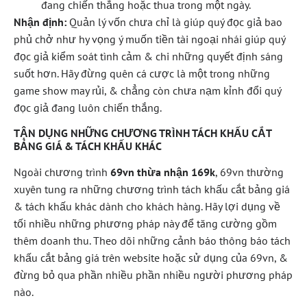
đang chiến thắng hoặc thua trong một ngày.
Nhận định:
Quản lý vốn chưa chỉ là giúp quý đọc giả bao
phủ chở như hy vọng ý muốn tiền tài ngoại nhái giúp quý
đọc giả kiểm soát tình cảm & chi những quyết định sáng
suốt hơn. Hãy đừng quên cá cược là một trong những
game show may rủi, & chẳng còn chưa nạm kỉnh đổi quý
đọc giả đang luôn chiến thắng.
TẬN DỤNG NHỮNG CHƯƠNG TRÌNH TÁCH KHẤU CẮT
BẢNG GIÁ & TÁCH KHẤU KHÁC
Ngoài chương trình
69vn thừa nhận 169k
, 69vn thường
xuyên tung ra những chương trình tách khấu cắt bảng giá
& tách khấu khác dành cho khách hàng. Hãy lợi dụng về
tối nhiều những phương pháp này để tăng cường gồm
thêm doanh thu. Theo dõi những cảnh báo thông báo tách
khấu cắt bảng giá trên website hoặc sử dụng của 69vn, &
đừng bỏ qua phần nhiều phần nhiều người phương pháp
nào.