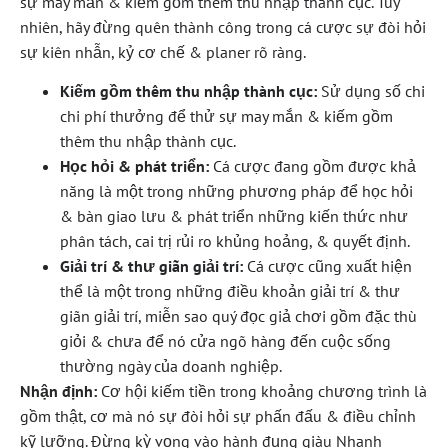
sự may mắn & kiếm gồm thêm thu nhập thành cục. Tuy
nhiên, hãy đừng quên thành công trong cá cược sự đòi hỏi
sự kiên nhẫn, kỷ cơ chế & planer rõ ràng.
Kiếm gồm thêm thu nhập thành cục:
Sử dụng số chi
chi phí thưởng để thử sự may mắn & kiếm gồm
thêm thu nhập thành cục.
Học hỏi & phát triển:
Cá cược đang gồm được khả
năng là một trong những phương pháp để học hỏi
& bàn giao lưu & phát triển những kiến thức như
phân tách, cai trị rủi ro khủng hoảng, & quyết định.
Giải trí & thư giãn giải trí:
Cá cược cũng xuất hiện
thể là một trong những điều khoản giải trí & thư
giãn giải trí, miễn sao quý đọc giả chơi gồm đặc thù
giỏi & chưa để nó cửa ngõ hàng đến cuộc sống
thường ngày của doanh nghiệp.
Nhận định:
Cơ hội kiếm tiền trong khoảng chương trình là
gồm thật, cơ mà nó sự đòi hỏi sự phấn đấu & điều chỉnh
kỹ lưỡng. Đừng kỳ vọng vào hành đụng giàu Nhanh