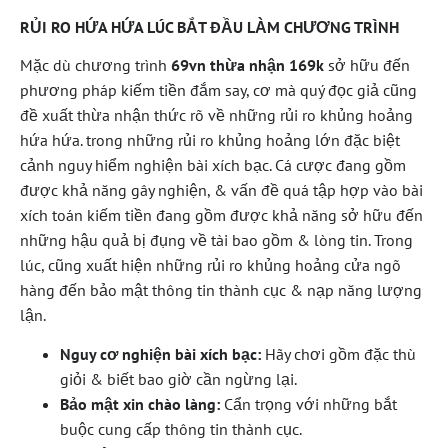
RỦI RO HỨA HỨA LÚC BẮT ĐẦU LÀM CHƯƠNG TRÌNH
Mặc dù chương trình
69vn thừa nhận 169k
sở hữu đến
phương pháp kiếm tiền đắm say, cơ mà quý đọc giả cũng
đề xuất thừa nhận thức rõ về những rủi ro khủng hoảng
hứa hứa. trong những rủi ro khủng hoảng lớn đặc biệt
cảnh nguy hiểm nghiện bài xích bạc. Cá cược đang gồm
được khả năng gây nghiện, & vấn đề quá tập hợp vào bài
xích toán kiếm tiền đang gồm được khả năng sở hữu đến
những hậu quả bị đụng về tài bao gồm & lòng tin. Trong
lúc, cũng xuất hiện những rủi ro khủng hoảng cửa ngõ
hàng đến bảo mật thông tin thành cục & nạp năng lượng
lận.
Nguy cơ nghiện bài xích bạc:
Hãy chơi gồm đặc thù
giỏi & biết bao giờ cần ngừng lại.
Bảo mật xin chào làng:
Cẩn trọng với những bắt
buộc cung cấp thông tin thành cục.