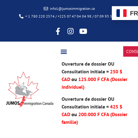
info1@jumosimmigration.ca
FR
+ 1 780 220 2574 / +225 07 47 04 04 98 / 07 09 93 50 85
CONS
Ouverture de dossier OU
Consultation initiale =
250 $
CAD
ou
125.000 F CFA (Dossier
individuel)
Ouverture de dossier OU
Consultation initiale =
425 $
CAD
ou
200.000 F CFA
(Dossier
famille)