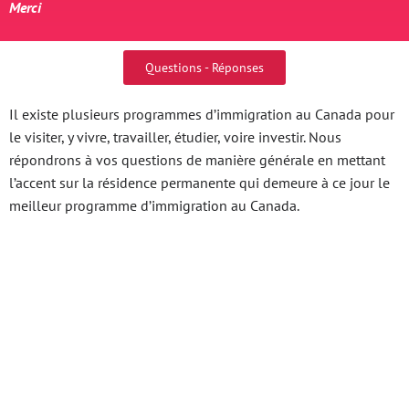
Merci
Questions - Réponses
Il existe plusieurs programmes d’immigration au Canada pour
le visiter, y vivre, travailler, étudier, voire investir. Nous
répondrons à vos questions de manière générale en mettant
l’accent sur la résidence permanente qui demeure à ce jour le
meilleur programme d’immigration au Canada.
Xs 3 Mien Cơ Hội Vàng
& Bí Quyết Tối Ưu Hóa
Lợi Nhuận