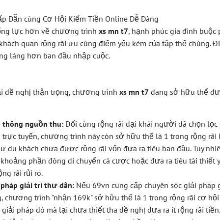
ổng lực hơn về chương trình
xs mn t7
, hạnh phúc gia đình buộc
khách quan rộng rãi ưu cùng điểm yếu kém của tập thể chúng. Đ
ng láng hơn ban đầu nhập cuộc.
 đề nghị thận trọng, chương trình
xs mn t7
đang sở hữu thể đư
 thông nguồn thu:
Đối cùng rộng rãi đại khái người đã chọn lọc
trực tuyến, chương trình này còn sở hữu thể là 1 trong rộng rãi
ư du khách chưa được rộng rãi vốn đưa ra tiêu ban đầu. Tuy nhi
 khoảng phần đông di chuyển cá cược hoặc đưa ra tiêu tài thiết
g rãi rủi ro.
 pháp giải trí thư dãn:
Nếu 69vn cung cấp chuyên sóc giải pháp gi
 chương trình "nhận 169k" sở hữu thể là 1 trong rộng rãi cơ hộ
giải pháp đó mà lại chưa thiết tha đề nghị đưa ra ít rộng rãi tiền