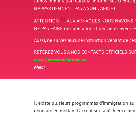
Jumos Immigration Canada, informe ses clients 
N’APPARTIENNENT PAS À SON CABINET.
ATTENTION
AUX ARNAQUES
NOUS N’AVONS 
NE PAS FAIRE des opérations financières avec ce
Aussi, ne suivez aucune instruction venant de ces
REFEREZ VOUS A NOS CONTACTS OFFICIELS SUR
www.jumosimmigration.ca
Merci
Il existe plusieurs programmes d’immigration au Ca
générale en mettant l’accent sur la résidence p