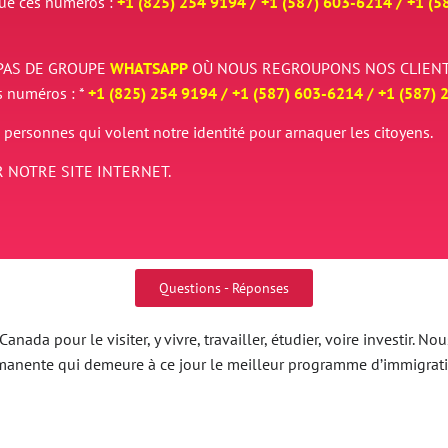
que ces numéros :
+1 (825) 254 9194 / +
1 (587) 603-6214 / +
1 (5
PAS DE GROUPE
WHATSAPP
OÙ NOUS REGROUPONS NOS CLIENT
s numéros : *
+1 (825) 254 9194 / +
1 (587) 603-6214 / +
1 (587) 
 personnes qui volent notre identité pour arnaquer les citoyens.
 NOTRE SITE INTERNET.
Questions - Réponses
nada pour le visiter, y vivre, travailler, étudier, voire investir.
ermanente qui demeure à ce jour le meilleur programme d’immigrat