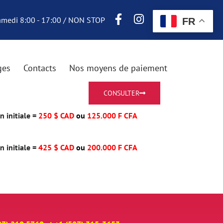
Samedi 8:00 - 17:00 / NON STOP
FR
ges
Contacts
Nos moyens de paiement
CONSULTER
 initiale =
250 $ CAD
ou
125.000 F CFA
 initiale =
425 $ CAD
ou
200.000 F CFA