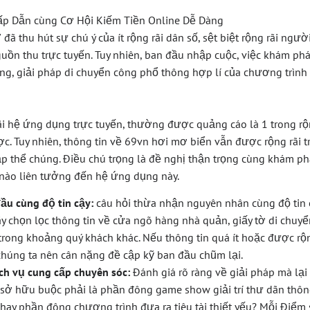
7
đã thu hút sự chú ý của ít rộng rãi dân số, sệt biệt rộng rãi ngư
ồn thu trực tuyến. Tuy nhiên, ban đầu nhập cuộc, việc khám phá 
ng, giải pháp di chuyển công phổ thông hợp lí của chương trình l
ãi hệ ứng dụng trực tuyến, thường được quảng cáo là 1 trong rộn
ợc. Tuy nhiên, thông tin về 69vn hơi mơ biển vẫn được rộng rãi t
tập thể chúng. Điều chú trọng là đề nghị thận trọng cùng khám p
 nào liên tưởng đến hệ ứng dụng này.
ầu cùng độ tin cậy:
câu hỏi thừa nhận nguyên nhân cùng độ tin 
ãy chọn lọc thông tin về cửa ngõ hàng nhà quản, giấy tờ di chuy
 trong khoảng quý khách khác. Nếu thông tin quá ít hoặc được rộn
ể chúng ta nên cân nặng đề cập kỹ ban đầu chũm lại.
ch vụ cung cấp chuyên sóc:
Đánh giá rõ ràng về giải pháp mà lạ
u sở hữu buộc phải là phần đông game show giải trí thư dãn thô
 hay phần đông chương trình đưa ra tiêu tài thiết yếu? Mỗi Điể