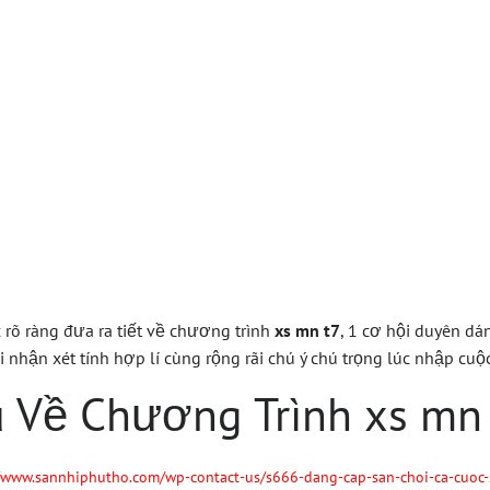
 T7 Ưu Đãi Hấp D
i Kiếm Tiền Onli
ác rõ ràng đưa ra tiết về chương trình
xs mn t7
, 1 cơ hội duyên dá
i nhận xét tính hợp lí cùng rộng rãi chú ý chú trọng lúc nhập cuộc
u Về Chương Trình xs mn
//www.sannhiphutho.com/wp-contact-us/s666-dang-cap-san-choi-ca-cuoc