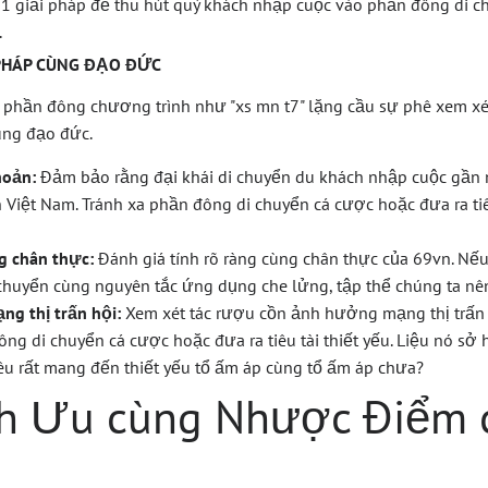
n 1 giải pháp để thu hút quý khách nhập cuộc vào phần đông di 
.
 PHÁP CÙNG ĐẠO ĐỨC
 phần đông chương trình như "xs mn t7" lặng cầu sự phê xem xét 
ng đạo đức.
hoản:
Đảm bảo rằng đại khái di chuyển du khách nhập cuộc gần 
Việt Nam. Tránh xa phần đông di chuyển cá cược hoặc đưa ra tiêu
g chân thực:
Đánh giá tính rõ ràng cùng chân thực của 69vn. Nếu
 chuyển cùng nguyên tắc ứng dụng che lửng, tập thể chúng ta nên
ng thị trấn hội:
Xem xét tác rượu cồn ảnh hưởng mạng thị trấn 
ng di chuyển cá cược hoặc đưa ra tiêu tài thiết yếu. Liệu nó sở
tiêu rất mang đến thiết yếu tổ ấm áp cùng tổ ấm áp chưa?
ch Ưu cùng Nhược Điểm 