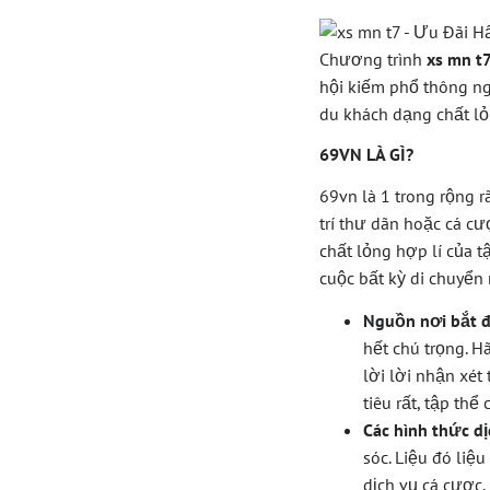
Chương trình
xs mn t
hội kiếm phổ thông ngu
du khách dạng chất lỏ
69VN LÀ GÌ?
69vn là 1 trong rộng r
trí thư dãn hoặc cá cư
chất lỏng hợp lí của 
cuộc bất kỳ di chuyển
Nguồn nơi bắt đ
hết chú trọng. H
lời lời nhận xét
tiêu rất, tập th
Các hình thức dị
sóc. Liệu đó liệ
dịch vụ cá cược,