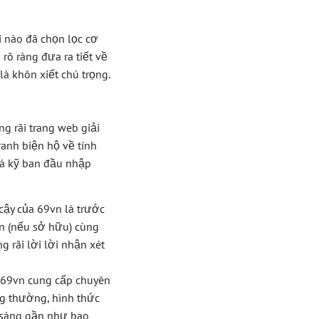
ời nào đã chọn lọc cơ
rõ ràng đưa ra tiết về
à khôn xiết chú trọng.
g rãi trang web giải
ranh biện hộ về tính
há kỹ ban đầu nhập
cậy của 69vn là trước
ển (nếu sở hữu) cùng
g rãi lời lời nhận xét
i 69vn cung cấp chuyên
ng thường, hình thức
m sáng gần như bao