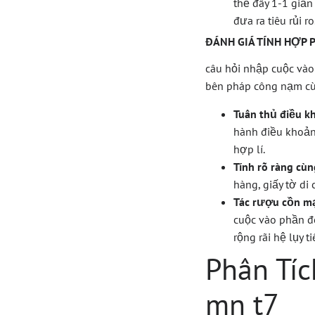
thể đây 1-1 giả
đưa ra tiêu rủi ro
ĐÁNH GIÁ TÍNH HỢP
câu hỏi nhập cuộc vào
bên pháp công nạm cù
Tuân thủ điều k
hành điều khoản 
hợp lí.
Tính rõ ràng cùn
hàng, giấy tờ di
Tác rượu cồn mạ
cuộc vào phần đô
rộng rãi hệ lụy 
Phân Tí
mn t7