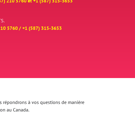
87) 210 5760 et
+
1 (587) 315-3653
S.
210 5760 /
+
1 (587) 315-3653
 Nous répondrons à vos questions de manière
ion au Canada.