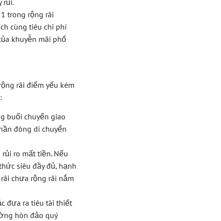
rủi.
1 trong rộng rãi
h cùng tiêu chi phí
 của khuyễn mãi phổ
rộng rãi điểm yếu kém
:
ng buổi chuyển giao
 phần đông di chuyển
 rủi ro mất tiền. Nếu
thức siêu đầy đủ, hạnh
 rãi chưa rộng rãi nắm
đưa ra tiêu tài thiết
ường hòn đảo quý