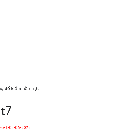
ẫn Và
ne Dễ
ng để kiếm tiền trực
.
 t7
-so-1-03-06-2025