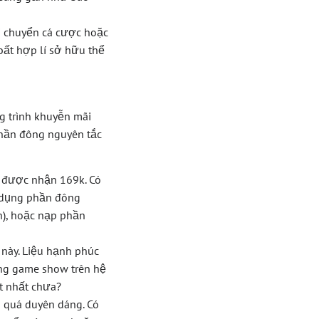
di chuyển cá cược hoặc
bất hợp lí sở hữu thể
g trình khuyễn mãi
 phần đông nguyên tắc
ể được nhận 169k. Có
g dụng phần đông
in), hoặc nạp phần
này. Liệu hạnh phúc
ông game show trên hệ
t nhất chưa?
 quá duyên dáng. Có