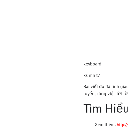
Xs Mn
Cơ Hộ
Dàng
keyboard
xs mn t7
Bài viết đó đã linh gi
tuyến, cùng việc lời lờ
Tìm Hiể
Xem thêm:
http: