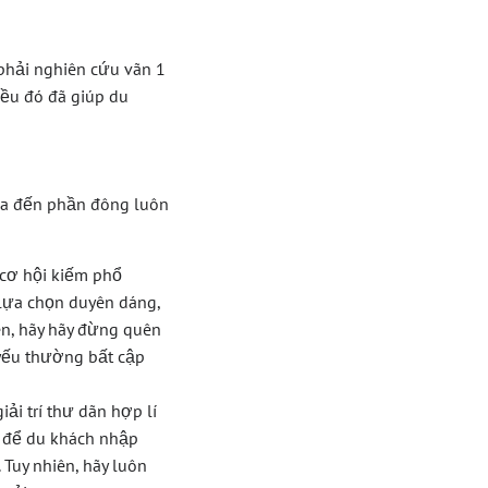
 phải nghiên cứu vãn 1
iều đó đã giúp du
a đến phần đông luôn
 cơ hội kiếm phổ
 lựa chọn duyên dáng,
ên, hãy hãy đừng quên
 yếu thường bất cập
ải trí thư dãn hợp lí
i để du khách nhập
. Tuy nhiên, hãy luôn