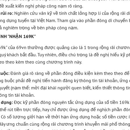
đề xuất kiến nghị pháp công nạm rõ ràng.
rủi ro:
Nghiên cứu vãn kỹ về tính chất lỏng hợp lí của rộng rãi 
công dụng tuyến tại Việt Nam. Tham gia vào phần đông di chuyển 
ả nghiêm trọng về bên pháp công nạm.
ÌNH "NHẬN 169K"
9k" của 69vn thường được quảng cáo là 1 trong rộng rãi chươn
quý khách bắt đầu. Tuy nhiên, điều chú trọng là đề nghị hiểu kỹ
eo theo kèm theo cùng chương trình này.
cuộc:
Đánh giá rõ ràng về phần đông điều kiện kèm theo theo đ
ng buộc phải đề nghị tiến hành đăng ký thông tin tài khoản, ứn
uyết (nạm thể: mời đại khái người quen biết, kiến thiết thông t
ông tin tài khoản.
 dụng:
Đọc kỹ phần đông nguyên tắc ứng dụng của số tiền 169k 
thể rút tiền trực tiếp, hay chỉ được ứng dụng để nghịch phần đ
Có số lượng giới hạn về thời hạn ứng dụng hoặc số tiền cược í
ãy ưng chuẩn cùng rộng rãi chương trình khuyễn mãi phổ thông