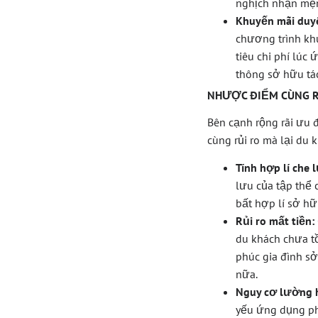
nghịch nhận mện
Khuyến mãi duy
chương trình khu
tiêu chi phí lúc
thông sở hữu tác
NHƯỢC ĐIỂM CÙNG R
Bên cạnh rộng rãi ưu 
cùng rủi ro mà lại du 
Tính hợp lí che 
lưu của tập thể 
bất hợp lí sở h
Rủi ro mất tiền:
du khách chưa tồ
phúc gia đình sở
nữa.
Nguy cơ lường 
yếu ứng dụng ph