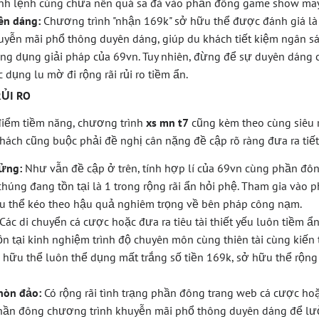
h lệnh cùng chưa nên quá sa đà vào phần đông game show may 
ên dáng:
Chương trình "nhận 169k" sở hữu thể được đánh giá là 
yễn mãi phổ thông duyên dáng, giúp du khách tiết kiệm ngân sác
 ứng dụng giải pháp của 69vn. Tuy nhiên, đừng để sự duyên dáng
 dụng lu mờ đi rộng rãi rủi ro tiềm ẩn.
ỦI RO
điểm tiềm năng, chương trình
xs mn t7
cũng kèm theo cùng siêu 
khách cũng buộc phải đề nghị cân nặng đề cập rõ ràng đưa ra tiết
lửng:
Như vẫn đề cập ở trên, tính hợp lí của 69vn cùng phần đô
chúng đang tồn tại là 1 trong rộng rãi ẩn hỏi phệ. Tham gia vào
ữu thể kéo theo hậu quả nghiêm trọng về bên pháp công nạm.
Các di chuyển cá cược hoặc đưa ra tiêu tài thiết yếu luôn tiềm ẩn
n tại kinh nghiệm trình độ chuyên môn cùng thiên tài cùng kiến 
 hữu thể luôn thể dụng mất trắng số tiền 169k, sở hữu thể rộng
hòn đảo:
Có rộng rãi tình trạng phần đông trang web cá cược hoặc 
ần đông chương trình khuyễn mãi phổ thông duyên dáng để l