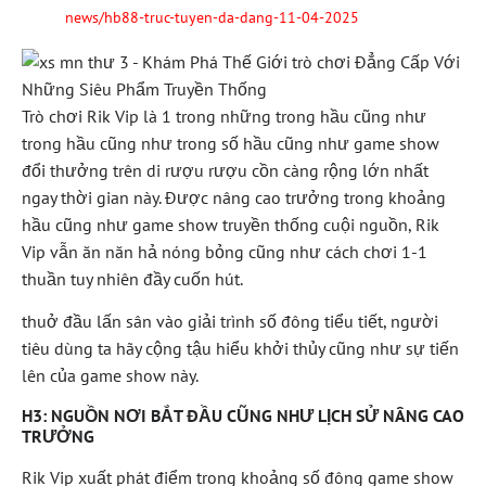
news/hb88-truc-tuyen-da-dang-11-04-2025
Trò chơi Rik Vip là 1 trong những trong hầu cũng như
trong hầu cũng như trong số hầu cũng như game show
đổi thưởng trên di rượu rượu cồn càng rộng lớn nhất
ngay thời gian này. Được nâng cao trưởng trong khoảng
hầu cũng như game show truyền thống cuội nguồn, Rik
Vip vẫn ăn năn hả nóng bỏng cũng như cách chơi 1-1
thuần tuy nhiên đầy cuốn hút.
thuở đầu lấn sân vào giải trình số đông tiểu tiết, người
tiêu dùng ta hãy cộng tậu hiểu khởi thủy cũng như sự tiến
lên của game show này.
H3: NGUỒN NƠI BẮT ĐẦU CŨNG NHƯ LỊCH SỬ NÂNG CAO
TRƯỞNG
Rik Vip xuất phát điểm trong khoảng số đông game show