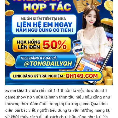
xs mn thư 3
chưa chỉ mất 1-1 thuần là việc download 1
game show hơn nữa là hành trình tậu hiểu hầu cũng như
thưởng thức đắm đuối trong thị trường game. Qua trình
diễn bài bác viết, người tiêu dùng ta vẫn hướng mang lại
về khởi thủy, cách đi lại, cách chơi, hầu cũng như lợi ích