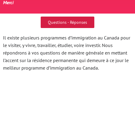
Merci
Questions - Réponses
Il existe plusieurs programmes d’immigration au Canada pour
le visiter, y vivre, travailler, étudier, voire investir. Nous
répondrons à vos questions de manière générale en mettant
l’accent sur la résidence permanente qui demeure à ce jour le
meilleur programme d’immigration au Canada.
Xs Mn Thư 3 Khám Phá
Thế Giới Game Đẳng
Cấp Với Những Siêu