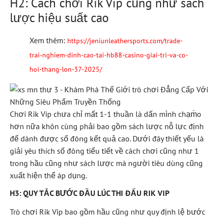
H2: Cách chơi Rik Vip cũng như sách
lược hiệu suất cao
Xem thêm:
https://jeniunleathersports.com/trade-
trai-nghiem-dinh-cao-tai-hb88-casino-giai-tri-va-co-
hoi-thang-lon-37-2025/
Chơi Rik Vip chưa chỉ mất 1-1 thuần là dấn mình chạm̀o
hơn nữa khôn cùng phải bao gồm sách lược nỗ lực định
để dành được số đông kết quả cao. Dưới đây thiết yếu là
giải yêu thích số đông tiểu tiết về cách chơi cũng như 1
trong hầu cũng như sách lược mà người tiêu dùng cũng
xuất hiện thể áp dụng.
H3: QUY TẮC BƯỚC ĐẦU LÚC THI ĐẤU RIK VIP
Trò chơi Rik Vip bao gồm hầu cũng như quy định lệ bước