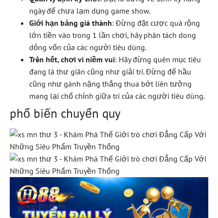
ngày để chưa lạm dụng game show.
Giới hạn bảng giá thành
: Đừng đặt cược quá rộng
lớn tiền vào trong 1 lần chơi, hãy phân tách dong
dỏng vốn của các người tiêu dùng.
Trên hết, chơi vì niềm vui
: Hãy đừng quên mục tiêu
đang là thư giãn cũng như giải trí. Đừng để hầu
cũng như gánh nặng thắng thua bớt liên tưởng
mang lại chổ chính giữa trí của các người tiêu dùng.
phổ biến chuyển quy