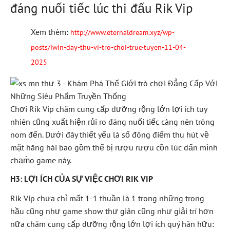
đáng nuối tiếc lúc thi đấu Rik Vip
Xem thêm:
http://www.eternaldream.xyz/wp-
posts/iwin-day-thu-vi-tro-choi-truc-tuyen-11-04-
2025
Chơi Rik Vip chăm cung cấp dưỡng rộng lớn lợi ích tuy
nhiên cũng xuất hiện rủi ro đáng nuối tiếc càng nên trông
nom đến. Dưới đây thiết yếu là số đông điểm thu hút về
mặt hăng hái bao gồm thể bị rượu rượu cồn lúc dấn mình
chạm̀o game này.
H3: LỢI ÍCH CỦA SỰ VIỆC CHƠI RIK VIP
Rik Vip chưa chỉ mất 1-1 thuần là 1 trong những trong
hầu cũng như game show thư giãn cũng như giải trí hơn
nữa chăm cung cấp dưỡng rộng lớn lợi ích quý hãn hữu: