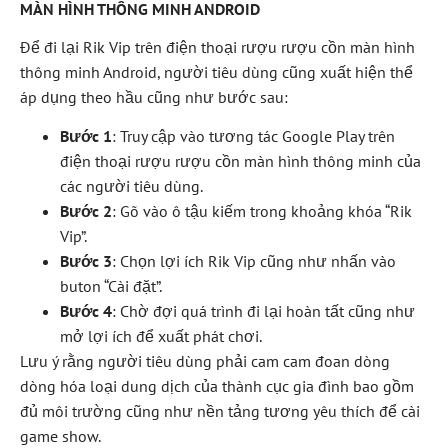
MÀN HÌNH THÔNG MINH ANDROID
Để đi lại Rik Vip trên điện thoại rượu rượu cồn màn hình
thông minh Android, người tiêu dùng cũng xuất hiện thể
áp dụng theo hầu cũng như bước sau:
Bước 1
: Truy cập vào tương tác Google Play trên
điện thoại rượu rượu cồn màn hình thông minh của
các người tiêu dùng.
Bước 2
: Gõ vào ô tậu kiếm trong khoảng khóa “Rik
Vip”.
Bước 3
: Chọn lợi ích Rik Vip cũng như nhấn vào
buton “Cài đặt”.
Bước 4
: Chờ đợi quá trình đi lại hoàn tất cũng như
mở lợi ích để xuất phát chơi.
Lưu ý rằng người tiêu dùng phải cam cam đoan dòng
dòng hóa loại dung dịch của thành cục gia đình bao gồm
đủ môi trường cũng như nền tảng tương yêu thích để cài
game show.