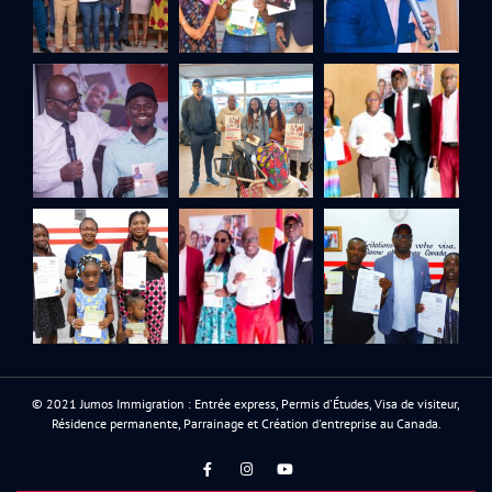
© 2021 Jumos Immigration : Entrée express, Permis d'Études, Visa de visiteur,
Résidence permanente, Parrainage et Création d'entreprise au Canada.