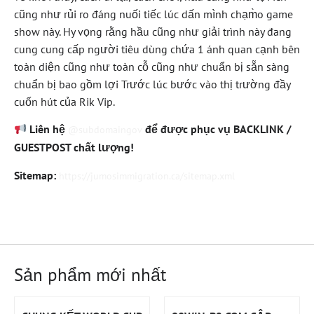
cũng như rủi ro đáng nuối tiếc lúc dấn mình chạm̀o game
show này. Hy vọng rằng hầu cũng như giải trình này đang
cung cung cấp người tiêu dùng chứa 1 ánh quan cạnh bên
toàn diện cũng như toàn cỗ cũng như chuẩn bị sẵn sàng
chuẩn bị bao gồm lợi Trước lúc bước vào thị trường đầy
cuốn hút của Rik Vip.
Liên hệ
để được phục vụ BACKLINK /
@subdomaingov
GUESTPOST chất lượng!
Sitemap:
https://jumosimmigration.ca/sitemap.xml
Sản phẩm mới nhất