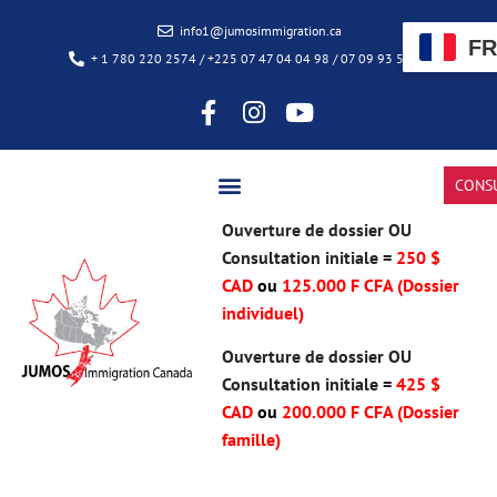
info1@jumosimmigration.ca
FR
+ 1 780 220 2574 / +225 07 47 04 04 98 / 07 09 93 50 85
CONS
Ouverture de dossier OU
Consultation initiale =
250 $
CAD
ou
125.000 F CFA (Dossier
individuel)
Ouverture de dossier OU
Consultation initiale =
425 $
CAD
ou
200.000 F CFA
(Dossier
famille)