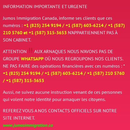
INFORMATION IMPORTANTE ET URGENTE
Jumos Immigration Canada, informe ses clients que ces
numéros :
+1 (825) 254 9194 / +
1 (587) 603-6214 / +
1 (587)
210 5760 et
+
1 (587) 315-3653
N’APPARTIENNENT PAS À
SON CABINET.
ATTENTION
AUX ARNAQUES
NOUS N’AVONS PAS DE
GROUPE
WHATSAPP
OÙ NOUS REGROUPONS NOS CLIENTS.
NE PAS FAIRE des opérations financières avec ces numéros : *
+1 (825) 254 9194 / +
1 (587) 603-6214 / +
1 (587) 210 5760
/
+
1 (587) 315-3653
Aussi, ne suivez aucune instruction venant de ces personnes
qui volent notre identité pour arnaquer les citoyens.
REFEREZ VOUS A NOS CONTACTS OFFICIELS SUR NOTRE
SITE INTERNET.
www.jumosimmigration.ca