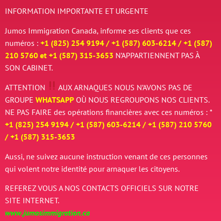
INFORMATION IMPORTANTE ET URGENTE
Jumos Immigration Canada, informe ses clients que ces
numéros :
+1 (825) 254 9194 / +
1 (587) 603-6214 / +
1 (587)
210 5760 et
+
1 (587) 315-3653
N’APPARTIENNENT PAS À
SON CABINET.
ATTENTION
AUX ARNAQUES
NOUS N’AVONS PAS DE
GROUPE
WHATSAPP
OÙ NOUS REGROUPONS NOS CLIENTS.
NE PAS FAIRE des opérations financières avec ces numéros : *
+1 (825) 254 9194 / +
1 (587) 603-6214 / +
1 (587) 210 5760
/
+
1 (587) 315-3653
Aussi, ne suivez aucune instruction venant de ces personnes
qui volent notre identité pour arnaquer les citoyens.
REFEREZ VOUS A NOS CONTACTS OFFICIELS SUR NOTRE
SITE INTERNET.
www.jumosimmigration.ca