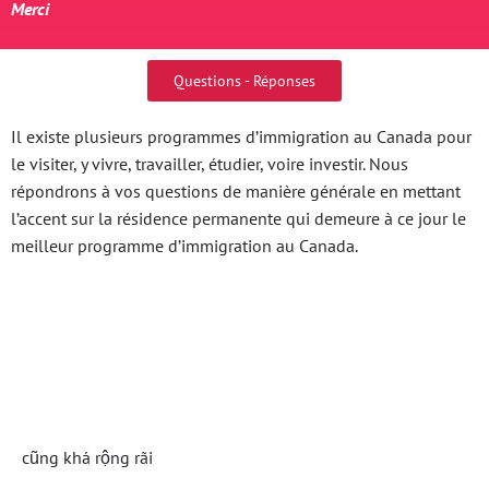
Merci
Questions - Réponses
Il existe plusieurs programmes d’immigration au Canada pour
le visiter, y vivre, travailler, étudier, voire investir. Nous
répondrons à vos questions de manière générale en mettant
l’accent sur la résidence permanente qui demeure à ce jour le
meilleur programme d’immigration au Canada.
Khám Phá Go88Com –
Nền Tảng Đổi Mới
cũng khá rộng rãi