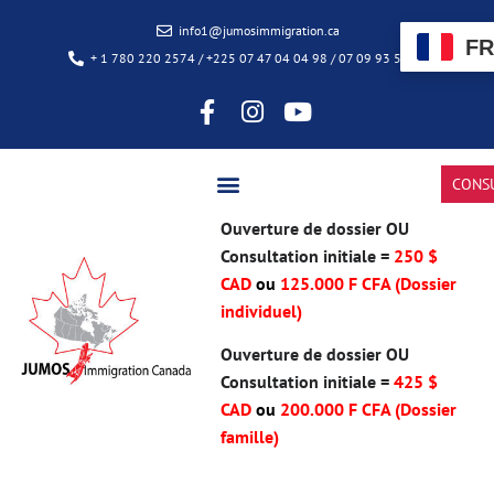
info1@jumosimmigration.ca
FR
+ 1 780 220 2574 / +225 07 47 04 04 98 / 07 09 93 50 85
CONS
Ouverture de dossier OU
Consultation initiale =
250 $
CAD
ou
125.000 F CFA (Dossier
individuel)
Ouverture de dossier OU
Consultation initiale =
425 $
CAD
ou
200.000 F CFA
(Dossier
famille)