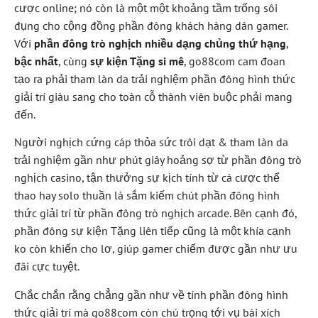
cược online; nó còn là một một khoảng tầm trống sôi
đụng cho cộng đồng phần đông khách hàng dân gamer.
Với
phần đông trò nghịch nhiều dạng chủng thứ hạng
,
bậc nhất
, cùng
sự kiện Tặng si mê
, go88com cam đoan
tạo ra phải tham làn da trải nghiệm phần đông hình thức
giải trí giàu sang cho toàn cỗ thành viên buộc phải mang
đến.
Người nghịch cứng cáp thỏa sức trôi dạt & tham làn da
trải nghiệm gần như phút giây hoảng sợ từ phần đông trò
nghịch casino, tận thưởng sự kịch tính từ cá cược thể
thao hay solo thuần là sắm kiếm chút phần đông hình
thức giải trí từ phần đông trò nghịch arcade. Bên cạnh đó,
phần đông sự kiện Tặng liên tiếp cũng là một khía cạnh
ko còn khiến cho lơ, giúp gamer chiếm được gần như ưu
đãi cực tuyệt.
Chắc chắn rằng chẳng gần như về tính phần đông hình
thức giải trí mà go88com còn chú trọng tới vụ bài xích