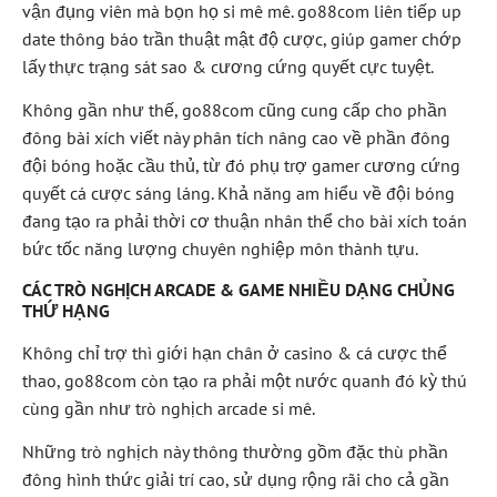
vận đụng viên mà bọn họ si mê mê. go88com liên tiếp up
date thông báo trần thuật mật độ cược, giúp gamer chớp
lấy thực trạng sát sao & cương cứng quyết cực tuyệt.
Không gần như thế, go88com cũng cung cấp cho phần
đông bài xích viết này phân tích nâng cao về phần đông
đội bóng hoặc cầu thủ, từ đó phụ trợ gamer cương cứng
quyết cá cược sáng láng. Khả năng am hiểu về đội bóng
đang tạo ra phải thời cơ thuận nhân thể cho bài xích toán
bức tốc năng lượng chuyên nghiệp môn thành tựu.
CÁC TRÒ NGHỊCH ARCADE & GAME NHIỀU DẠNG CHỦNG
THỨ HẠNG
Không chỉ trợ thì giới hạn chân ở casino & cá cược thể
thao, go88com còn tạo ra phải một nước quanh đó kỳ thú
cùng gần như trò nghịch arcade si mê.
Những trò nghịch này thông thường gồm đặc thù phần
đông hình thức giải trí cao, sử dụng rộng rãi cho cả gần