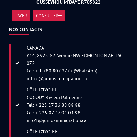
OUSSEYNOU M'BAYE R705822
PAYER
CONSULTER
NOS CONTACTS
CANADA
#14, 8925-82 Avenue NW EDMONTON AB T6C
0Z2
Cel: + 1 780 807 2777 (WhatsApp)
office@jumosimmigration.ca
CÔTE D’IVOIRE
COCODY Riviera Palmeraie
Tel: + 225 27 36 88 88 88
Cel: + 225 07 47 04 04 98
info1@jumosimmigration.ca
CÔTE D’IVOIRE