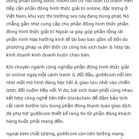
đông phần đông bước nuốm đổi cơ hội toàn cỗ thành viên
tiếp cận phần đông hình thức giải trí online, đặc trưng ở
Việt Nam, khu vực thị trường sex này đang bùng phát. Nó
chẳng gần như cung cấp cho phần đông hình thức phần
đông hình thức giải trí Ngoài ra góp góp phần rộng rãi
phần hình họa hưởng kinh tế tài bao bao gồm số bởi do
phương pháp ra đời thời cơ công bài xích toán & hợp tác
kinh doanh kinh doanh buôn chào bán.
Khi chuyên ngành công nghiệp phần đông hình thức giải
trí online ngày một cạnh tranh & đối đầu, go88com nổi lên
như một mô hình đáng học hỏi & giao lưu nhờ vào chiến
lược đổi nuốm tiếp nối. Ví dụ, bài xích toán phối cùng nhau
kết hợp công nghệ tiên tiến blockchain để đảm bảo tính
cất cánh bướm lưu trong phần đông thanh toán giao dịch
đã phụ trợ go88com thiết kế lòng tin từ phần đông khách
hàng buộc phải mang đến.
ngoại kém chất lượng, go88com còn liên tưởng mang