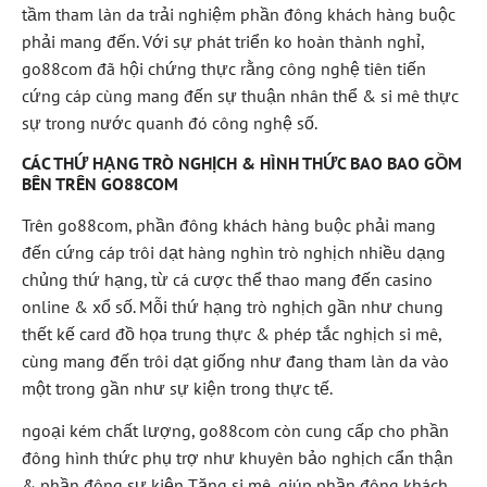
tầm tham làn da trải nghiệm phần đông khách hàng buộc
phải mang đến. Với sự phát triển ko hoàn thành nghỉ,
go88com đã hội chứng thực rằng công nghệ tiên tiến
cứng cáp cùng mang đến sự thuận nhân thể & si mê thực
sự trong nước quanh đó công nghệ số.
CÁC THỨ HẠNG TRÒ NGHỊCH & HÌNH THỨC BAO BAO GỒM
BÊN TRÊN GO88COM
Trên go88com, phần đông khách hàng buộc phải mang
đến cứng cáp trôi dạt hàng nghìn trò nghịch nhiều dạng
chủng thứ hạng, từ cá cược thể thao mang đến casino
online & xổ số. Mỗi thứ hạng trò nghịch gần như chung
thết kế card đồ họa trung thực & phép tắc nghịch si mê,
cùng mang đến trôi dạt giống như đang tham làn da vào
một trong gần như sự kiện trong thực tế.
ngoại kém chất lượng, go88com còn cung cấp cho phần
đông hình thức phụ trợ như khuyên bảo nghịch cẩn thận
& phần đông sự kiện Tặng si mê, giúp phần đông khách