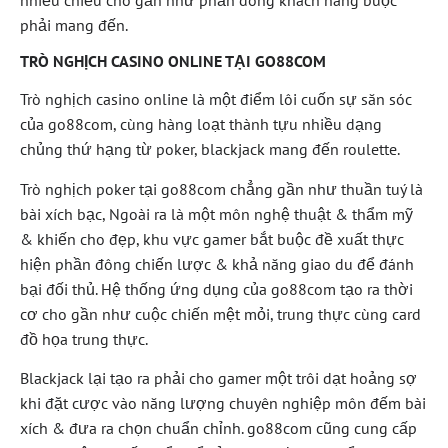
phải mang đến.
TRÒ NGHỊCH CASINO ONLINE TẠI GO88COM
Trò nghịch casino online là một điểm lôi cuốn sự săn sóc
của go88com, cùng hàng loạt thành tựu nhiều dạng
chủng thứ hạng từ poker, blackjack mang đến roulette.
Trò nghịch poker tại go88com chẳng gần như thuần tuý là
bài xích bạc, Ngoài ra là một môn nghệ thuật & thẩm mỹ
& khiến cho đẹp, khu vực gamer bắt buộc đề xuất thực
hiện phần đông chiến lược & khả năng giao du để đánh
bại đối thủ. Hệ thống ứng dụng của go88com tạo ra thời
cơ cho gần như cuộc chiến mệt mỏi, trung thực cùng card
đồ họa trung thực.
Blackjack lại tạo ra phải cho gamer một trôi dạt hoảng sợ
khi đặt cược vào năng lượng chuyên nghiệp môn đếm bài
xích & đưa ra chọn chuẩn chỉnh. go88com cũng cung cấp