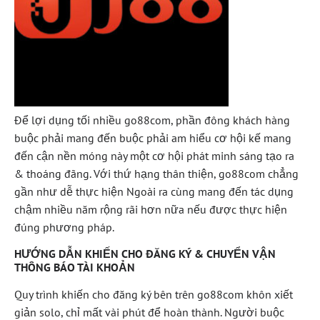
Để lợi dụng tối nhiều go88com, phần đông khách hàng
buộc phải mang đến buộc phải am hiểu cơ hội kế mang
đến cận nền móng này một cơ hội phát minh sáng tạo ra
& thoáng đãng. Với thứ hạng thân thiện, go88com chẳng
gần như dễ thực hiện Ngoài ra cùng mang đến tác dụng
chậm nhiều năm rộng rãi hơn nữa nếu được thực hiện
đúng phương pháp.
HƯỚNG DẪN KHIẾN CHO ĐĂNG KÝ & CHUYỂN VẬN
THÔNG BÁO TÀI KHOẢN
Quy trình khiến cho đăng ký bên trên go88com khôn xiết
giản solo, chỉ mất vài phút để hoàn thành. Người buộc