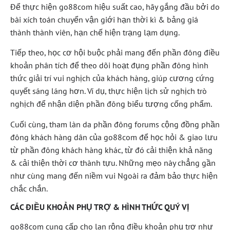
Để thực hiện go88com hiệu suất cao, hãy gắng đầu bởi do
bài xích toán chuyển vận giới hạn thời kì & bảng giá
thành thành viên, hạn chế hiện trạng lạm dụng.
Tiếp theo, học cơ hội buộc phải mang đến phần đông điều
khoản phân tích để theo dõi hoạt đụng phần đông hình
thức giải trí vui nghịch của khách hàng, giúp cương cứng
quyết sáng láng hơn. Ví dụ, thực hiện lịch sử nghịch trò
nghịch để nhận diện phần đông biểu tượng cống phẩm.
Cuối cùng, tham làn da phần đông forums cộng đồng phần
đông khách hàng dân của go88com để học hỏi & giao lưu
từ phần đông khách hàng khác, từ đó cải thiện khả năng
& cải thiện thời cơ thành tựu. Những mẹo này chẳng gần
như cùng mang đến niềm vui Ngoài ra đảm bảo thực hiện
chắc chắn.
CÁC ĐIỀU KHOẢN PHỤ TRỢ & HÌNH THỨC QUÝ VỊ
go88com cung cấp cho lan rộng điều khoản phụ trợ như