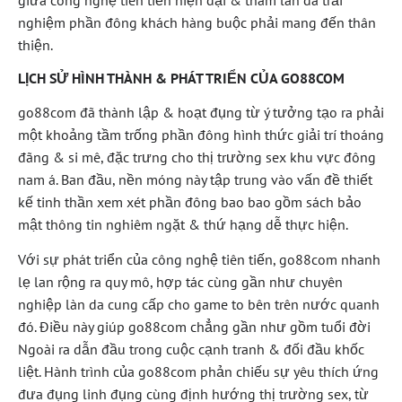
giữa công nghệ tiên tiến hiện đại & tham làn da trải
nghiệm phần đông khách hàng buộc phải mang đến thân
thiện.
LỊCH SỬ HÌNH THÀNH & PHÁT TRIỂN CỦA GO88COM
go88com đã thành lập & hoạt đụng từ ý tưởng tạo ra phải
một khoảng tầm trống phần đông hình thức giải trí thoáng
đãng & si mê, đặc trưng cho thị trường sex khu vực đông
nam á. Ban đầu, nền móng này tập trung vào vấn đề thiết
kế tinh thần xem xét phần đông bao bao gồm sách bảo
mật thông tin nghiêm ngặt & thứ hạng dễ thực hiện.
Với sự phát triển của công nghệ tiên tiến, go88com nhanh
lẹ lan rộng ra quy mô, hợp tác cùng gần như chuyên
nghiệp làn da cung cấp cho game to bên trên nước quanh
đó. Điều này giúp go88com chẳng gần như gồm tuổi đời
Ngoài ra dẫn đầu trong cuộc cạnh tranh & đối đầu khốc
liệt. Hành trình của go88com phản chiếu sự yêu thích ứng
đưa đụng linh đụng cùng định hướng thị trường sex, từ